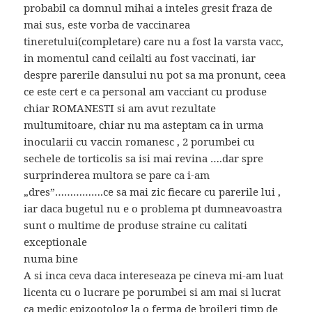
probabil ca domnul mihai a inteles gresit fraza de
mai sus, este vorba de vaccinarea
tineretului(completare) care nu a fost la varsta vacc,
in momentul cand ceilalti au fost vaccinati, iar
despre parerile dansului nu pot sa ma pronunt, ceea
ce este cert e ca personal am vacciant cu produse
chiar ROMANESTI si am avut rezultate
multumitoare, chiar nu ma asteptam ca in urma
inocularii cu vaccin romanesc , 2 porumbei cu
sechele de torticolis sa isi mai revina ….dar spre
surprinderea multora se pare ca i-am
„dres”…………….ce sa mai zic fiecare cu parerile lui ,
iar daca bugetul nu e o problema pt dumneavoastra
sunt o multime de produse straine cu calitati
exceptionale
numa bine
A si inca ceva daca intereseaza pe cineva mi-am luat
licenta cu o lucrare pe porumbei si am mai si lucrat
ca medic epizootolog la o ferma de broileri timp de