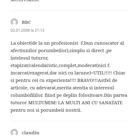
BBC
spune:
02.01.2008 la 21:13
La obiect(de la un profesionist -f.bun cunoscator al
afectiunilor porumbeilor),simplu si direct ,pe
intelesul tuturor,
etapizat/calendaristic,complet,moderat(nici f.
incarcat/exagerat,dar nici cu lacune)=UTIL!!!!! Chiar
si pentru cei cu experienta!!!! BRAVO!!!Astfel de
articole, cu adevarat,merita atentia si interesul
columbofililor. fiind pe deplin folositoare.Din partea
tuturor MULTUMIM! LA MULTI ANI CU SANATATE
pentru noi si porumbeii nostrii.
claudiu
spune: