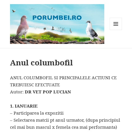
MENIU
ȘI
WIDGET-
Porumbei.ro
URI
Anul columbofil
ANUL COLUMBOFIL SI PRINCIPALELE ACTIUNI CE
TREBUIESC EFECTUATE
Autor:
DR VET POP LUCIAN
1. IANUARIE
– Participarea la expozitii
– Selectarea matcii pt anul urmator, (dupa principiul
cel mai bun mascul x femela cea mai performanta)