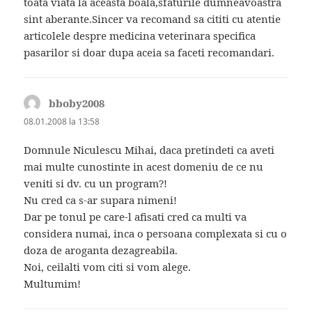
toata viata la aceasta boala,sfaturile dumneavoastra
sint aberante.Sincer va recomand sa cititi cu atentie
articolele despre medicina veterinara specifica
pasarilor si doar dupa aceia sa faceti recomandari.
bboby2008
spune:
08.01.2008 la 13:58
Domnule Niculescu Mihai, daca pretindeti ca aveti
mai multe cunostinte in acest domeniu de ce nu
veniti si dv. cu un program?!
Nu cred ca s-ar supara nimeni!
Dar pe tonul pe care-l afisati cred ca multi va
considera numai, inca o persoana complexata si cu o
doza de aroganta dezagreabila.
Noi, ceilalti vom citi si vom alege.
Multumim!