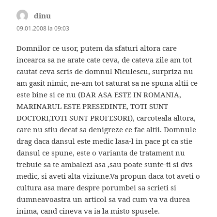
dinu
spune:
09.01.2008 la 09:03
Domnilor ce usor, putem da sfaturi altora care
incearca sa ne arate cate ceva, de cateva zile am tot
cautat ceva scris de domnul Niculescu, surpriza nu
am gasit nimic, ne-am tot saturat sa ne spuna altii ce
este bine si ce nu (DAR ASA ESTE IN ROMANIA,
MARINARUL ESTE PRESEDINTE, TOTI SUNT
DOCTORI,TOTI SUNT PROFESORI), carcoteala altora,
care nu stiu decat sa denigreze ce fac altii. Domnule
drag daca dansul este medic lasa-l in pace pt ca stie
dansul ce spune, este o varianta de tratament nu
trebuie sa te ambalezi asa ,sau poate sunte-ti si dvs
medic, si aveti alta viziune.Va propun daca tot aveti o
cultura asa mare despre porumbei sa scrieti si
dumneavoastra un articol sa vad cum va va durea
inima, cand cineva va ia la misto spusele.