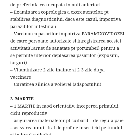
de preferinta cea ocupata in anii anteriori
– Examinarea coprologica a excrementelor, pt
stabilirea diagnosticului, daca este cazul, impotriva
parazitilor intestinali
– Vaccinarea pasarilor impotriva PARAMIXOVIROZEI
de catre persoane autorizate si inregistrarea acestei
activitati(Carnet de sanatate pt porumbei),pentru a
se permite ulterior deplasarea pasarilor (expozitii,
targuri)
– Vitaminizare 2 zile inainte si 2-3 zile dupa
vaccinare
– Curatirea zilnica a volierei (adapostului)
3. MARTIE
– 1 MARTIE in mod orientativ, inceperea primului
ciclu reproductiv
– asigurarea materialelor pt cuibarit – de regula paie
– asezarea unui strat de praf de insecticid pe fundul
si in jurul cuibului