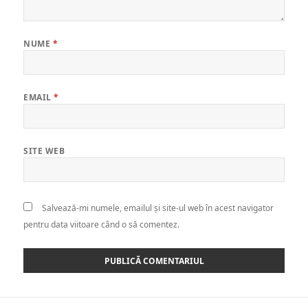
NUME
*
EMAIL
*
SITE WEB
Salvează-mi numele, emailul și site-ul web în acest navigator
pentru data viitoare când o să comentez.
Navigare