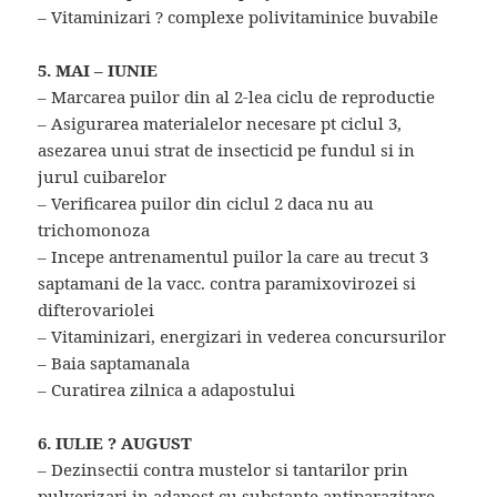
– Vitaminizari ? complexe polivitaminice buvabile
5. MAI – IUNIE
– Marcarea puilor din al 2-lea ciclu de reproductie
– Asigurarea materialelor necesare pt ciclul 3,
asezarea unui strat de insecticid pe fundul si in
jurul cuibarelor
– Verificarea puilor din ciclul 2 daca nu au
trichomonoza
– Incepe antrenamentul puilor la care au trecut 3
saptamani de la vacc. contra paramixovirozei si
difterovariolei
– Vitaminizari, energizari in vederea concursurilor
– Baia saptamanala
– Curatirea zilnica a adapostului
6. IULIE ? AUGUST
– Dezinsectii contra mustelor si tantarilor prin
pulverizari in adapost cu substante antiparazitare