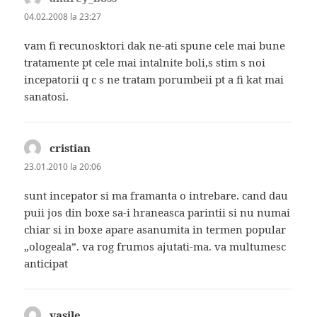
04.02.2008 la 23:27
vam fi recunosktori dak ne-ati spune cele mai bune
tratamente pt cele mai intalnite boli,s stim s noi
incepatorii q c s ne tratam porumbeii pt a fi kat mai
sanatosi.
cristian
spune:
23.01.2010 la 20:06
sunt incepator si ma framanta o intrebare. cand dau
puii jos din boxe sa-i hraneasca parintii si nu numai
chiar si in boxe apare asanumita in termen popular
„ologeala”. va rog frumos ajutati-ma. va multumesc
anticipat
vasile
spune: