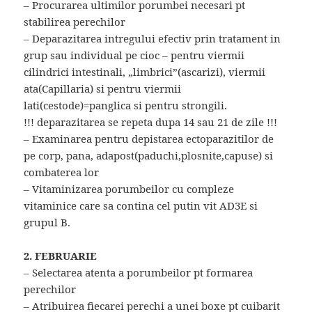
– Procurarea ultimilor porumbei necesari pt
stabilirea perechilor
– Deparazitarea intregului efectiv prin tratament in
grup sau individual pe cioc – pentru viermii
cilindrici intestinali, „limbrici”(ascarizi), viermii
ata(Capillaria) si pentru viermii
lati(cestode)=panglica si pentru strongili.
!!! deparazitarea se repeta dupa 14 sau 21 de zile !!!
– Examinarea pentru depistarea ectoparazitilor de
pe corp, pana, adapost(paduchi,plosnite,capuse) si
combaterea lor
– Vitaminizarea porumbeilor cu compleze
vitaminice care sa contina cel putin vit AD3E si
grupul B.
2. FEBRUARIE
– Selectarea atenta a porumbeilor pt formarea
perechilor
– Atribuirea fiecarei perechi a unei boxe pt cuibarit