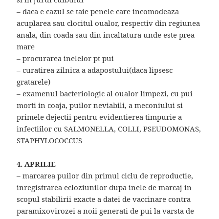
– daca e cazul se taie penele care incomodeaza
acuplarea sau clocitul oualor, respectiv din regiunea
anala, din coada sau din incaltatura unde este prea
mare
– procurarea inelelor pt pui
– curatirea zilnica a adapostului(daca lipsesc
gratarele)
– examenul bacteriologic al oualor limpezi, cu pui
morti in coaja, puilor neviabili, a meconiului si
primele dejectii pentru evidentierea timpurie a
infectiilor cu SALMONELLA, COLLI, PSEUDOMONAS,
STAPHYLOCOCCUS
4. APRILIE
– marcarea puilor din primul ciclu de reproductie,
inregistrarea ecloziunilor dupa inele de marcaj in
scopul stabilirii exacte a datei de vaccinare contra
paramixovirozei a noii generati de pui la varsta de