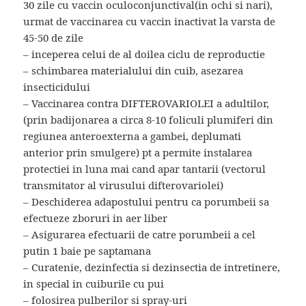
30 zile cu vaccin oculoconjunctival(in ochi si nari),
urmat de vaccinarea cu vaccin inactivat la varsta de
45-50 de zile
– inceperea celui de al doilea ciclu de reproductie
– schimbarea materialului din cuib, asezarea
insecticidului
– Vaccinarea contra DIFTEROVARIOLEI a adultilor,
(prin badijonarea a circa 8-10 foliculi plumiferi din
regiunea anteroexterna a gambei, deplumati
anterior prin smulgere) pt a permite instalarea
protectiei in luna mai cand apar tantarii (vectorul
transmitator al virusului difterovariolei)
– Deschiderea adapostului pentru ca porumbeii sa
efectueze zboruri in aer liber
– Asigurarea efectuarii de catre porumbeii a cel
putin 1 baie pe saptamana
– Curatenie, dezinfectia si dezinsectia de intretinere,
in special in cuiburile cu pui
– folosirea pulberilor si spray-uri