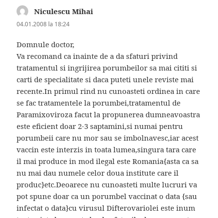
Niculescu Mihai
spune:
04.01.2008 la 18:24
Domnule doctor,
Va recomand ca inainte de a da sfaturi privind
tratamentul si ingrijirea porumbeilor sa mai cititi si
carti de specialitate si daca puteti unele reviste mai
recente.In primul rind nu cunoasteti ordinea in care
se fac tratamentele la porumbei,tratamentul de
Paramixoviroza facut la propunerea dumneavoastra
este eficient doar 2-3 saptamini,si numai pentru
porumbeii care nu mor sau se imbolnavesc,iar acest
vaccin este interzis in toata lumea,singura tara care
il mai produce in mod ilegal este Romania{asta ca sa
nu mai dau numele celor doua institute care il
produc}etc.Deoarece nu cunoasteti multe lucruri va
pot spune doar ca un porumbel vaccinat o data {sau
infectat o data}cu virusul Difterovariolei este inum