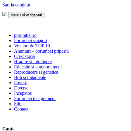
Sari la conținut
Meniu și widget-uri
Porumbei.ro
Enciclopedia porumbelului
porumbei.ro
Porumbei voiajori
Voiajori de TOP 10
Anunturi – porumbei pripasiti
Crescatoria
Hranire si intretinere
Educatie si comportament
Reproducere si genetica
Boli si tratamente
Povesti
Diverse
Incepatori
Porumbei de agrement
Stiri
Contact
Cauta