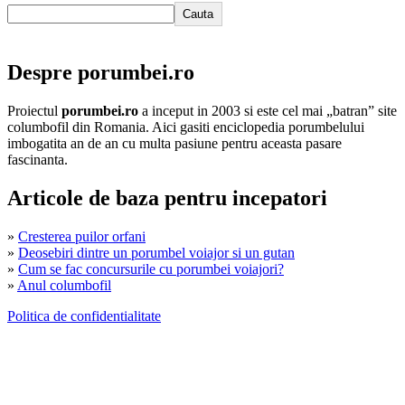
Cauta
Despre porumbei.ro
Proiectul
porumbei.ro
a inceput in 2003 si este cel mai „batran” site
columbofil din Romania. Aici gasiti enciclopedia porumbelului
imbogatita an de an cu multa pasiune pentru aceasta pasare
fascinanta.
Articole de baza pentru incepatori
»
Cresterea puilor orfani
»
Deosebiri dintre un porumbel voiajor si un gutan
»
Cum se fac concursurile cu porumbei voiajori?
»
Anul columbofil
Politica de confidentialitate