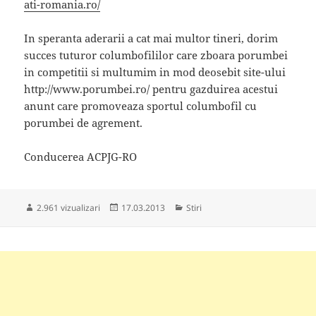
ati-romania.ro/
In speranta aderarii a cat mai multor tineri, dorim
succes tuturor columbofililor care zboara porumbei
in competitii si multumim in mod deosebit site-ului
http://www.porumbei.ro/ pentru gazduirea acestui
anunt care promoveaza sportul columbofil cu
porumbei de agrement.
Conducerea ACPJG-RO
Publicat
Categorii
2.961 vizualizari
17.03.2013
Stiri
pe