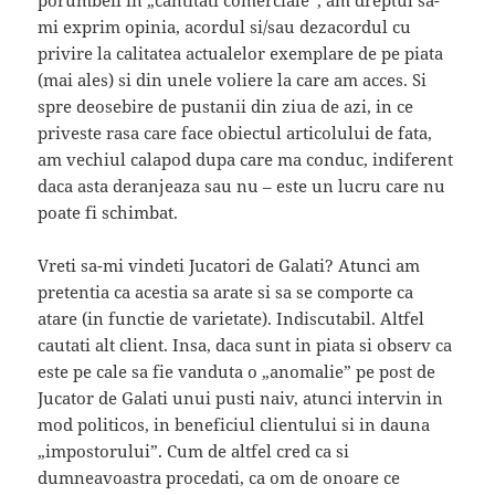
porumbeii in „cantitati comerciale”, am dreptul sa-
mi exprim opinia, acordul si/sau dezacordul cu
privire la calitatea actualelor exemplare de pe piata
(mai ales) si din unele voliere la care am acces. Si
spre deosebire de pustanii din ziua de azi, in ce
priveste rasa care face obiectul articolului de fata,
am vechiul calapod dupa care ma conduc, indiferent
daca asta deranjeaza sau nu – este un lucru care nu
poate fi schimbat.
Vreti sa-mi vindeti Jucatori de Galati? Atunci am
pretentia ca acestia sa arate si sa se comporte ca
atare (in functie de varietate). Indiscutabil. Altfel
cautati alt client. Insa, daca sunt in piata si observ ca
este pe cale sa fie vanduta o „anomalie” pe post de
Jucator de Galati unui pusti naiv, atunci intervin in
mod politicos, in beneficiul clientului si in dauna
„impostorului”. Cum de altfel cred ca si
dumneavoastra procedati, ca om de onoare ce