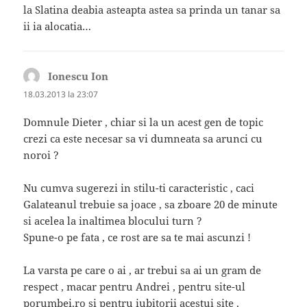
la Slatina deabia asteapta astea sa prinda un tanar sa
ii ia alocatia…
Ionescu Ion
spune:
18.03.2013 la 23:07
Domnule Dieter , chiar si la un acest gen de topic
crezi ca este necesar sa vi dumneata sa arunci cu
noroi ?
Nu cumva sugerezi in stilu-ti caracteristic , caci
Galateanul trebuie sa joace , sa zboare 20 de minute
si acelea la inaltimea blocului turn ?
Spune-o pe fata , ce rost are sa te mai ascunzi !
La varsta pe care o ai , ar trebui sa ai un gram de
respect , macar pentru Andrei , pentru site-ul
porumbei.ro si pentru iubitorii acestui site .