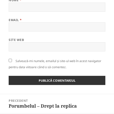
NUME
*
EMAIL
*
SITE WEB
Salvează-mi numele, emailul și site-ul web în acest navigator
pentru data viitoare când o să comentez.
Navigare
PRECEDENT
în
Porumbelul – Drept la replica
Articolul
articole
anterior: