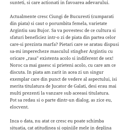
sunteti, si care actionati in favoarea adevarului.
Actualmente cresc Ciungi de Bucuresti (cumparati
din piata) si caut o porumbita femela, varietate
Argintiu sau Bujor. Sa va povestesc de ce cultura si
sfaturi beneficiez intr-o zi de piata din partea celor
care-si prezinta marfa? Pietari care se aratau dispusi
sa-mi imperecheze masculul stingher Argintiu cu
oricare „rasa” existenta acolo si indiferent de sex!
Noroc ca mai gasesc si prieteni acolo, cu care am ce
discuta. In piata am zarit in acea zi un singur
exemplar care din punct de vedere al aspectului, isi
merita titulatura de Jucator de Galati, desi erau mai
multi prezenti la vanzare sub aceeasi titulatura.
Pot sa redau si o parte dintr-un dialog, as zice eu,
elocvent.
Inca o data, nu atat ce cresc eu poate schimba
situatia, cat atitudinea si opiniile mele in deplina