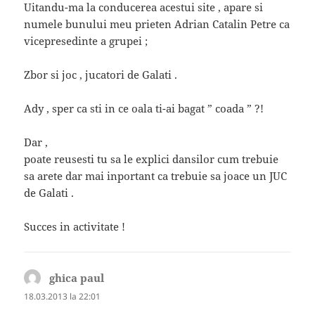
Uitandu-ma la conducerea acestui site , apare si
numele bunului meu prieten Adrian Catalin Petre ca
vicepresedinte a grupei ;
Zbor si joc , jucatori de Galati .
Ady , sper ca sti in ce oala ti-ai bagat ” coada ” ?!
Dar ,
poate reusesti tu sa le explici dansilor cum trebuie
sa arete dar mai inportant ca trebuie sa joace un JUC
de Galati .
Succes in activitate !
ghica paul
spune:
18.03.2013 la 22:01