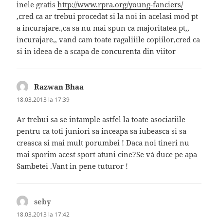
inele gratis
http://www.rpra.org/young-fanciers/
,cred ca ar trebui procedat si la noi in acelasi mod pt
a incurajare.,ca sa nu mai spun ca majoritatea pt,,
incurajare,, vand cam toate ragaliiile copiilor,cred ca
si in ideea de a scapa de concurenta din viitor
Razwan Bhaa
spune:
18.03.2013 la 17:39
Ar trebui sa se intample astfel la toate asociatiile
pentru ca toti juniori sa inceapa sa iubeasca si sa
creasca si mai mult porumbei ! Daca noi tineri nu
mai sporim acest sport atuni cine?Se v`a duce pe apa
Sambetei .Vant in pene tuturor !
seby
spune:
18.03.2013 la 17:42