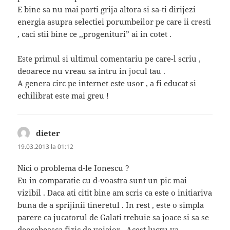
E bine sa nu mai porti grija altora si sa-ti dirijezi
energia asupra selectiei porumbeilor pe care ii cresti
, caci stii bine ce ,,progenituri” ai in cotet .
Este primul si ultimul comentariu pe care-l scriu ,
deoarece nu vreau sa intru in jocul tau .
A genera circ pe internet este usor , a fi educat si
echilibrat este mai greu !
dieter
spune:
19.03.2013 la 01:12
Nici o problema d-le Ionescu ?
Eu in comparatie cu d-voastra sunt un pic mai
vizibil . Daca ati citit bine am scris ca este o initiariva
buna de a sprijinii tineretul . In rest , este o simpla
parere ca jucatorul de Galati trebuie sa joace si sa se
deosebeasca fizic de voiajor . Acest lucru va