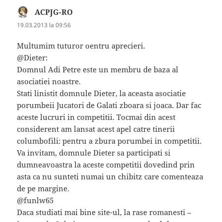
ACPJG-RO
spune:
19.03.2013 la 09:56
Multumim tuturor oentru aprecieri.
@Dieter:
Domnul Adi Petre este un membru de baza al
asociatiei noastre.
Stati linistit domnule Dieter, la aceasta asociatie
porumbeii Jucatori de Galati zboara si joaca. Dar fac
aceste lucruri in competitii. Tocmai din acest
considerent am lansat acest apel catre tinerii
columbofili: pentru a zbura porumbei in competitii.
Va invitam, domnule Dieter sa participati si
dumneavoastra la aceste competitii dovedind prin
asta ca nu sunteti numai un chibitz care comenteaza
de pe margine.
@funlw65
Daca studiati mai bine site-ul, la rase romanesti –