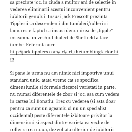
sa prezinte joc, in ciuda a multor ani de selectie in
vederea eliminarii acestui inconvenient pentru
iubitorii genului. Insusi Jack Prescott prezinta
Tipplerii ca descendenti din tumbleri/rolleri si
lamureste faptul ca insusi denumirea de „tipple”
inseamna in vechiul dialect de Sheffield a face
tumbe. Referinta aici:
http://jack.tipplers.com/art/art_thetumblingfactor.ht
m
Si pana la urma nu am nimic nici impotriva unui
standard unic, atata vreme cat se specifica
dimensiunile si formele fiecarei varietati in parte,
nu numai diferentele de zbor si joc, asa cum vedem
in cartea lui Bonatiu. Trec cu vederea (si asta doar
pentru ca sunt un ageamiu si nu un specialist
occidental) peste diferentele izbitoare privitor la
dimensiuni si aspect dintre varietatea veche de
roller si cea noua, dezvoltata ulterior de iubitorii