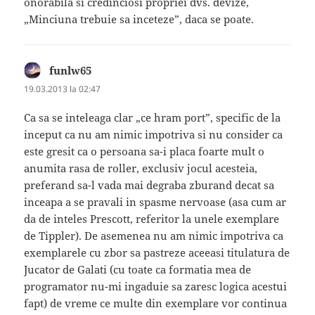
onorabila si credinciosi propriei dvs. devize,
„Minciuna trebuie sa inceteze”, daca se poate.
funlw65
spune:
19.03.2013 la 02:47
Ca sa se inteleaga clar „ce hram port”, specific de la
inceput ca nu am nimic impotriva si nu consider ca
este gresit ca o persoana sa-i placa foarte mult o
anumita rasa de roller, exclusiv jocul acesteia,
preferand sa-l vada mai degraba zburand decat sa
inceapa a se pravali in spasme nervoase (asa cum ar
da de inteles Prescott, referitor la unele exemplare
de Tippler). De asemenea nu am nimic impotriva ca
exemplarele cu zbor sa pastreze aceeasi titulatura de
Jucator de Galati (cu toate ca formatia mea de
programator nu-mi ingaduie sa zaresc logica acestui
fapt) de vreme ce multe din exemplare vor continua