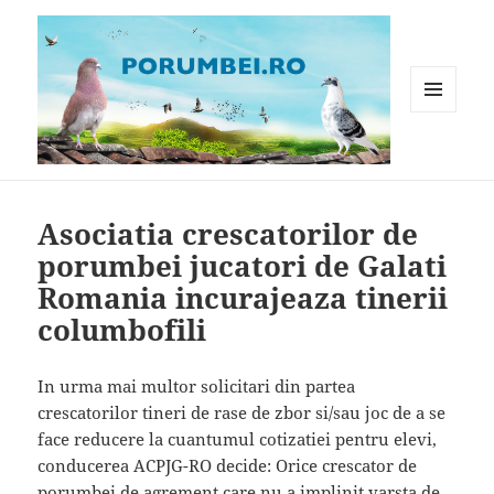
MENIU
ȘI
WIDGET-
Porumbei.ro
URI
Asociatia crescatorilor de
porumbei jucatori de Galati
Romania incurajeaza tinerii
columbofili
In urma mai multor solicitari din partea
crescatorilor tineri de rase de zbor si/sau joc de a se
face reducere la cuantumul cotizatiei pentru elevi,
conducerea ACPJG-RO decide: Orice crescator de
porumbei de agrement care nu a implinit varsta de