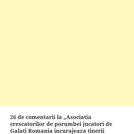
26 de comentarii la „Asociatia
crescatorilor de porumbei jucatori de
Galati Romania incurajeaza tinerii