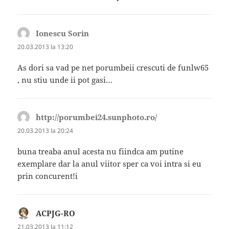
Ionescu Sorin
spune:
20.03.2013 la 13:20
As dori sa vad pe net porumbeii crescuti de funlw65
, nu stiu unde ii pot gasi…
http://porumbei24.sunphoto.ro/
spune:
20.03.2013 la 20:24
buna treaba anul acesta nu fiindca am putine
exemplare dar la anul viitor sper ca voi intra si eu
prin concurent!i
ACPJG-RO
spune:
21.03.2013 la 11:12