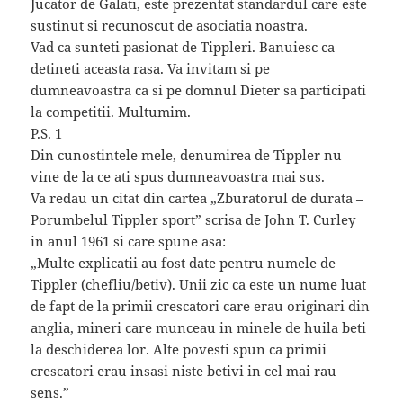
Jucator de Galati, este prezentat standardul care este
sustinut si recunoscut de asociatia noastra.
Vad ca sunteti pasionat de Tippleri. Banuiesc ca
detineti aceasta rasa. Va invitam si pe
dumneavoastra ca si pe domnul Dieter sa participati
la competitii. Multumim.
P.S. 1
Din cunostintele mele, denumirea de Tippler nu
vine de la ce ati spus dumneavoastra mai sus.
Va redau un citat din cartea „Zburatorul de durata –
Porumbelul Tippler sport” scrisa de John T. Curley
in anul 1961 si care spune asa:
„Multe explicatii au fost date pentru numele de
Tippler (chefliu/betiv). Unii zic ca este un nume luat
de fapt de la primii crescatori care erau originari din
anglia, mineri care munceau in minele de huila beti
la deschiderea lor. Alte povesti spun ca primii
crescatori erau insasi niste betivi in cel mai rau
sens.”