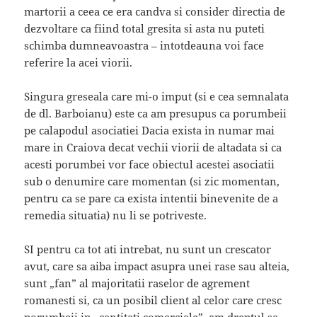
martorii a ceea ce era candva si consider directia de
dezvoltare ca fiind total gresita si asta nu puteti
schimba dumneavoastra – intotdeauna voi face
referire la acei viorii.
Singura greseala care mi-o imput (si e cea semnalata
de dl. Barboianu) este ca am presupus ca porumbeii
pe calapodul asociatiei Dacia exista in numar mai
mare in Craiova decat vechii viorii de altadata si ca
acesti porumbei vor face obiectul acestei asociatii
sub o denumire care momentan (si zic momentan,
pentru ca se pare ca exista intentii binevenite de a
remedia situatia) nu li se potriveste.
SI pentru ca tot ati intrebat, nu sunt un crescator
avut, care sa aiba impact asupra unei rase sau alteia,
sunt „fan” al majoritatii raselor de agrement
romanesti si, ca un posibil client al celor care cresc