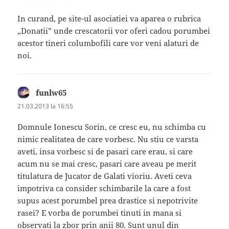
In curand, pe site-ul asociatiei va aparea o rubrica
„Donatii” unde crescatorii vor oferi cadou porumbei
acestor tineri columbofili care vor veni alaturi de
noi.
funlw65
spune:
21.03.2013 la 16:55
Domnule Ionescu Sorin, ce cresc eu, nu schimba cu
nimic realitatea de care vorbesc. Nu stiu ce varsta
aveti, insa vorbesc si de pasari care erau, si care
acum nu se mai cresc, pasari care aveau pe merit
titulatura de Jucator de Galati vioriu. Aveti ceva
impotriva ca consider schimbarile la care a fost
supus acest porumbel prea drastice si nepotrivite
rasei? E vorba de porumbei tinuti in mana si
observati la zbor prin anii 80. Sunt unul din