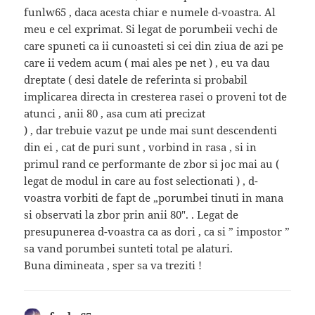
funlw65 , daca acesta chiar e numele d-voastra. Al
meu e cel exprimat. Si legat de porumbeii vechi de
care spuneti ca ii cunoasteti si cei din ziua de azi pe
care ii vedem acum ( mai ales pe net ) , eu va dau
dreptate ( desi datele de referinta si probabil
implicarea directa in cresterea rasei o proveni tot de
atunci , anii 80 , asa cum ati precizat
) , dar trebuie vazut pe unde mai sunt descendenti
din ei , cat de puri sunt , vorbind in rasa , si in
primul rand ce performante de zbor si joc mai au (
legat de modul in care au fost selectionati ) , d-
voastra vorbiti de fapt de „porumbei tinuti in mana
si observati la zbor prin anii 80″. . Legat de
presupunerea d-voastra ca as dori , ca si ” impostor ”
sa vand porumbei sunteti total pe alaturi.
Buna dimineata , sper sa va treziti !