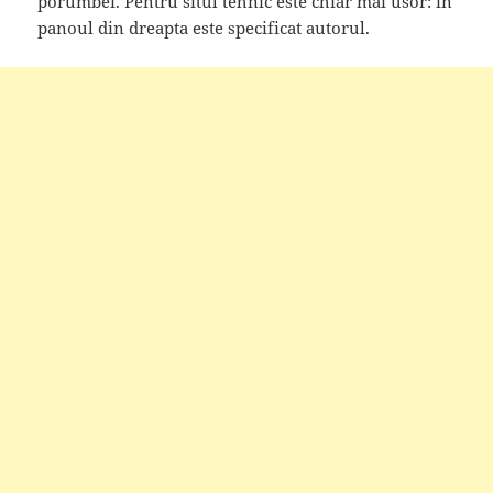
porumbei. Pentru situl tehnic este chiar mai usor: in
panoul din dreapta este specificat autorul.