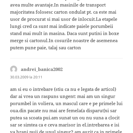
avea multe avantaje.In masinile de transport
majoritatea folosesc carton ondulat pt. ca este mai
usor de procurat si mai usor de inlocuit.La etapele
lungi cred ca sunt mai indicate paiele porumbeii
stand mai mult in masina. Daca sunt putini in boxe
merge si cartonul.In cosurile noastre de asemenea
putem pune paie, talaj sau carton
andrei_banica2002
spune:
30.03.2009 la 20:11
am si eu o intrebare (stiu ca nu e legata de articol)
dar ai vrea un raspuns ungent: mai am un singur
porumbel in voliera, un mascul care e pe primele lui
oua.din pacate nu mai are femela(a disparut)si sar
putea sa scoata pui.am sunat un ou nu suna a clocit
sar se simtea ca e ceva marisor in el.intrebarea e isi
va hrani puii de unul singur? am auzit ca in primele