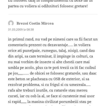
Eu folosesc talaj in compartimentul cu boxe iar in
partea cu voliera si odihnitori folosesc gretare!
Brezoi Costin Mircea
spune:
31.03.2009 la 08:38
in primul rand, nu vad pe nimeni care sa fii facut un
comentariu prezent cu dezavantaje….. in voliera
orice ati pune(paie, rumegus, talaj, nisip), cand dau
din aripi, sa cam terminat, il impinge in colturi, ca
nu mai vorbim de insecte si alte chestii care mai
umbla pe acolo, plus ca te poti trezii ca iti fac cuibul
pe jos,,,,,…… de obicei se folosesc gratarele, sau daac
este beton se placheaza cu OSB de exterior, si sa
rezolvat problema, si cu frigul si cu umezeala…..
rafa alte treburi inutile, cu ratarele stau mereu
curati, iar cu osb la al, se face si curatenie mai usor
si rapid,,,,,, la masina civilizat porumbeiii stau pe