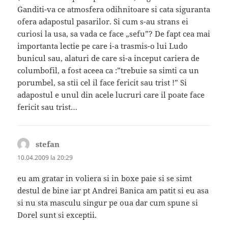
Ganditi-va ce atmosfera odihnitoare si cata siguranta
ofera adapostul pasarilor. Si cum s-au strans ei
curiosi la usa, sa vada ce face „sefu”? De fapt cea mai
importanta lectie pe care i-a trasmis-o lui Ludo
bunicul sau, alaturi de care si-a inceput cariera de
columbofil, a fost aceea ca :”trebuie sa simti ca un
porumbel, sa stii cel il face fericit sau trist !” Si
adapostul e unul din acele lucruri care il poate face
fericit sau trist…
stefan
spune:
10.04.2009 la 20:29
eu am gratar in voliera si in boxe paie si se simt
destul de bine iar pt Andrei Banica am patit si eu asa
si nu sta masculu singur pe oua dar cum spune si
Dorel sunt si exceptii.