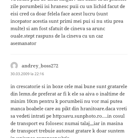
zile porumbeii isi hranesc puii cu un lichid facut de
eisi cred ca doar felela face acest lucru (sunt
incepator acestia sunt primi mei pui si nu stiu prea
multe) si am fost sfatuit de cineva sa arunc
ouale.stept raspuns de la cineva cu un caz
asemanator
andrey_boss272
spune:
30.03.2009 la 22:16
in crescatorie si in boxe cele mai bune sunt gratarele
din lemn.de preferat ar fi k ele sa aiva o inaltime de
minim 10cm pentru k porumbeii nu vor mai putea
manca boabele care au pikt din hranitoare.daca vreti
sa vedeti intrati pe http:savu.sunphoto.ro….in cosul
de transport eu folosesc numai talaj,,,iar in masina
de transport trebuie automat gratare k doar suntem