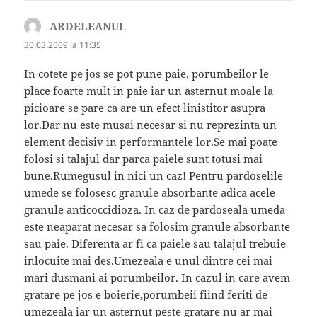
ARDELEANUL
spune:
30.03.2009 la 11:35
In cotete pe jos se pot pune paie, porumbeilor le
place foarte mult in paie iar un asternut moale la
picioare se pare ca are un efect linistitor asupra
lor.Dar nu este musai necesar si nu reprezinta un
element decisiv in performantele lor.Se mai poate
folosi si talajul dar parca paiele sunt totusi mai
bune.Rumegusul in nici un caz! Pentru pardoselile
umede se folosesc granule absorbante adica acele
granule anticoccidioza. In caz de pardoseala umeda
este neaparat necesar sa folosim granule absorbante
sau paie. Diferenta ar fi ca paiele sau talajul trebuie
inlocuite mai des.Umezeala e unul dintre cei mai
mari dusmani ai porumbeilor. In cazul in care avem
gratare pe jos e boierie,porumbeii fiind feriti de
umezeala iar un asternut peste gratare nu ar mai