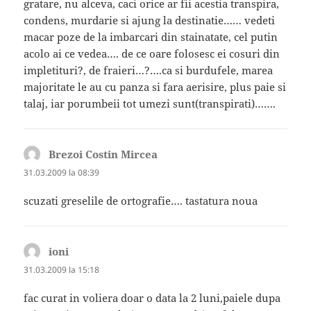
gratare, nu alceva, caci orice ar fii acestia transpira,
condens, murdarie si ajung la destinatie…… vedeti
macar poze de la imbarcari din stainatate, cel putin
acolo ai ce vedea…. de ce oare folosesc ei cosuri din
impletituri?, de fraieri…?….ca si burdufele, marea
majoritate le au cu panza si fara aerisire, plus paie si
talaj, iar porumbeii tot umezi sunt(transpirati)…….
Brezoi Costin Mircea
spune:
31.03.2009 la 08:39
scuzati greselile de ortografie…. tastatura noua
ioni
spune:
31.03.2009 la 15:18
fac curat in voliera doar o data la 2 luni,paiele dupa