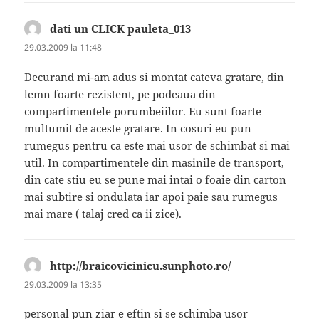
dati un CLICK pauleta_013
spune:
29.03.2009 la 11:48
Decurand mi-am adus si montat cateva gratare, din
lemn foarte rezistent, pe podeaua din
compartimentele porumbeiilor. Eu sunt foarte
multumit de aceste gratare. In cosuri eu pun
rumegus pentru ca este mai usor de schimbat si mai
util. In compartimentele din masinile de transport,
din cate stiu eu se pune mai intai o foaie din carton
mai subtire si ondulata iar apoi paie sau rumegus
mai mare ( talaj cred ca ii zice).
http://braicovicinicu.sunphoto.ro/
spune:
29.03.2009 la 13:35
personal pun ziar e eftin si se schimba usor