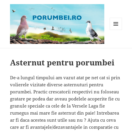
MENIU
ȘI
WIDGET-
Porumbei.ro
URI
Asternut pentru porumbei
De-a lungul timpului am vazut atat pe net cat si prin
volierele vizitate diverse asternuturi pentru
porumbei. Practic crescatorii respectivi nu foloseau
gratare pe podea dar aveau podelele acoperite fie cu
granule speciale ca cele de la Versele Laga fie
rumegus mai mare fie asternut din paie! Intrebarea
ar fi daca acestea sunt utile sau nu ? Ajuta cu ceva
care ar fi avantajele/dezavantajele in comparatie cu