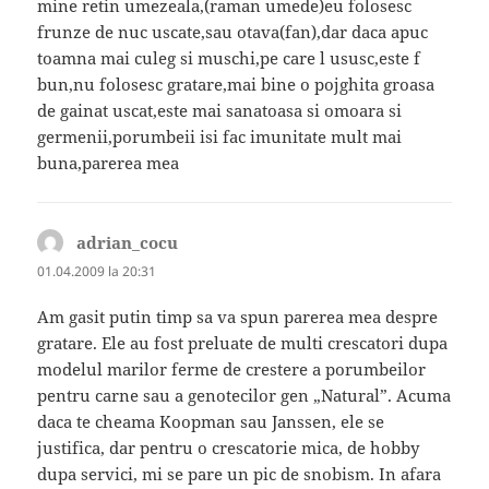
mine retin umezeala,(raman umede)eu folosesc
frunze de nuc uscate,sau otava(fan),dar daca apuc
toamna mai culeg si muschi,pe care l ususc,este f
bun,nu folosesc gratare,mai bine o pojghita groasa
de gainat uscat,este mai sanatoasa si omoara si
germenii,porumbeii isi fac imunitate mult mai
buna,parerea mea
adrian_cocu
spune:
01.04.2009 la 20:31
Am gasit putin timp sa va spun parerea mea despre
gratare. Ele au fost preluate de multi crescatori dupa
modelul marilor ferme de crestere a porumbeilor
pentru carne sau a genotecilor gen „Natural”. Acuma
daca te cheama Koopman sau Janssen, ele se
justifica, dar pentru o crescatorie mica, de hobby
dupa servici, mi se pare un pic de snobism. In afara