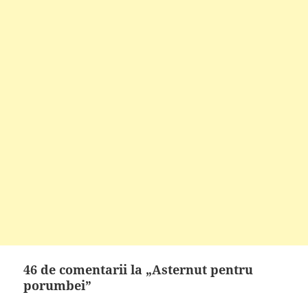
46 de comentarii la „Asternut pentru
porumbei”