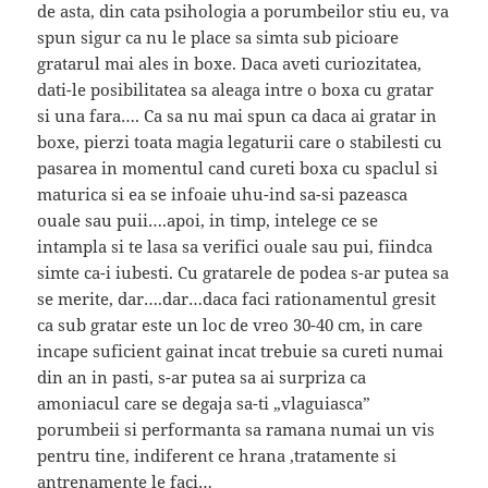
de asta, din cata psihologia a porumbeilor stiu eu, va
spun sigur ca nu le place sa simta sub picioare
gratarul mai ales in boxe. Daca aveti curiozitatea,
dati-le posibilitatea sa aleaga intre o boxa cu gratar
si una fara…. Ca sa nu mai spun ca daca ai gratar in
boxe, pierzi toata magia legaturii care o stabilesti cu
pasarea in momentul cand cureti boxa cu spaclul si
maturica si ea se infoaie uhu-ind sa-si pazeasca
ouale sau puii….apoi, in timp, intelege ce se
intampla si te lasa sa verifici ouale sau pui, fiindca
simte ca-i iubesti. Cu gratarele de podea s-ar putea sa
se merite, dar….dar…daca faci rationamentul gresit
ca sub gratar este un loc de vreo 30-40 cm, in care
incape suficient gainat incat trebuie sa cureti numai
din an in pasti, s-ar putea sa ai surpriza ca
amoniacul care se degaja sa-ti „vlaguiasca”
porumbeii si performanta sa ramana numai un vis
pentru tine, indiferent ce hrana ,tratamente si
antrenamente le faci…