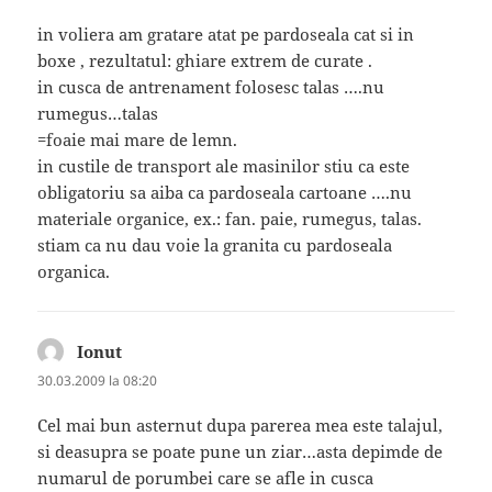
in voliera am gratare atat pe pardoseala cat si in
boxe , rezultatul: ghiare extrem de curate .
in cusca de antrenament folosesc talas ….nu
rumegus…talas
=foaie mai mare de lemn.
in custile de transport ale masinilor stiu ca este
obligatoriu sa aiba ca pardoseala cartoane ….nu
materiale organice, ex.: fan. paie, rumegus, talas.
stiam ca nu dau voie la granita cu pardoseala
organica.
Ionut
spune:
30.03.2009 la 08:20
Cel mai bun asternut dupa parerea mea este talajul,
si deasupra se poate pune un ziar…asta depimde de
numarul de porumbei care se afle in cusca