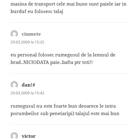
masina de transport cele mai bune sunt paiele iar in
burduf eu folosesc talaj
ciumete
spune:
29.03.2009 la 15:25
eu personal folosec rumegusul de la lemnul de
brad..NICIODATA paie..bafta ptr toti!!
dan!#
spune:
29.03.2009 la 15:42
rumegusul nu este foarte bun deoarece le intra
porumbeilor sub pene(aripi) talajul este mai bun
victor
spune: