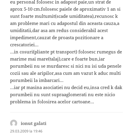
eu personal folosesc in adapost paie,un strat de
aprox 5-10 cm.folosesc paiele de aproximativ 1 an si
sunt foarte multumit(scade umiditatea),recunosc k
am probleme mari cu adapostul din aceasta cauza,a
umiditatii,dar asa am redus considerabil acest
impediment,cauzat de proasta pozitionare a
crescatoriei…
…in cosuri(pliante pt transport) folosesc rumegus de
marime mai mare(talaj),care e foarte bun,iar
porumbeii nu se murdaresc si nici nu isi uda penele
cozii sau ale aripilor,asa cum am vazut k aduc multi
porumbeii la imbarcari…
…iar pt masina asociatiei nu decid eu,insa cred k dak
porumbeii nu sunt supraaglomerati nu este nicio
problema in folosirea acelor cartoane…
ionut galati
spune:
29.03.2009 la 19:46