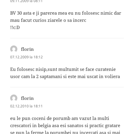
09.11.2009 la 08:11
BV 30 asta e ji parerea mea eu nu folosesc nimic dar
mau facut curios ziarele o sa incerc
!!c:D
florin
spune:
07.12.2009 la 18:12
Eu folosesc nisip,sunt multumit se face curatenie
usor cam la 2 saptamani si este mai uscat in voliera
florin
spune:
02.12.2010 la 18:11
eu le pun coceni de porumb am vazut la multi
crescatori in belgia asa esi sanatos si practic gratare
se pun la ferme la porumbei nu incercati asa si mai