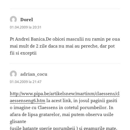
Dorel
spune:
01.04.2009 la 20:31
`Pt Andrei Banica.De obicei masculii nu ramin pe oua
mai mult de 2 zile daca nu mai au pereche, dar pot
fii si exceptii
adrian_cocu
spune:
01.04.2009 la 21:47
http://www.pipa.be/artikelsnew/martinm/claessens/cl
aessenseng6.htm
la acest link, in josul paginii gasiti
o imagine cu Claessens in cotetul porumbeilor. In
afara de lipsa gratarelor, mai putem observa usile
glisante
(usile batante sperie porumbeii ) si geamurile mate.