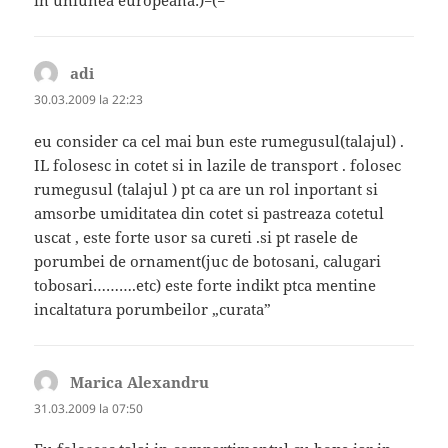
in uniunea europeana:)=(=
adi
spune:
30.03.2009 la 22:23
eu consider ca cel mai bun este rumegusul(talajul) .
IL folosesc in cotet si in lazile de transport . folosec
rumegusul (talajul ) pt ca are un rol inportant si
amsorbe umiditatea din cotet si pastreaza cotetul
uscat , este forte usor sa cureti .si pt rasele de
porumbei de ornament(juc de botosani, calugari
tobosari……….etc) este forte indikt ptca mentine
incaltatura porumbeilor „curata”
Marica Alexandru
spune:
31.03.2009 la 07:50