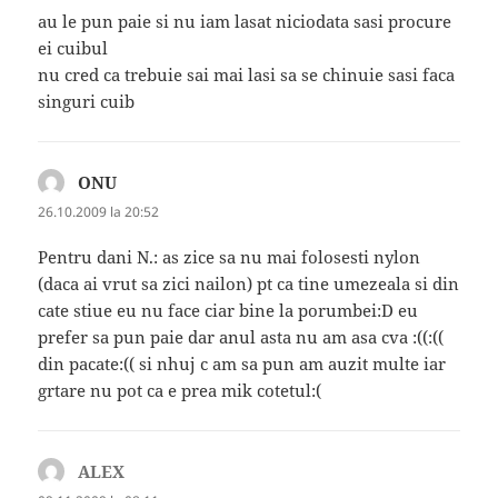
au le pun paie si nu iam lasat niciodata sasi procure
ei cuibul
nu cred ca trebuie sai mai lasi sa se chinuie sasi faca
singuri cuib
ONU
spune:
26.10.2009 la 20:52
Pentru dani N.: as zice sa nu mai folosesti nylon
(daca ai vrut sa zici nailon) pt ca tine umezeala si din
cate stiue eu nu face ciar bine la porumbei:D eu
prefer sa pun paie dar anul asta nu am asa cva :((:((
din pacate:(( si nhuj c am sa pun am auzit multe iar
grtare nu pot ca e prea mik cotetul:(
ALEX
spune: