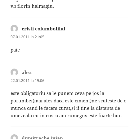
vb florin halmagiu.
cristi columbofilul
spune:
07.01.2011 la 21:05
paie
alex
spune:
22.01.2011 la 19:06
este obligatoriu sa le punem ceva pe jos la
porumbei(mai ales daca este ciment)ne scuteste de o
munca cand le facem curat,si ii tine la distanta de
umezeala.eu in cusca am rumegus este foarte bun.
dumitrache iuian
spune: