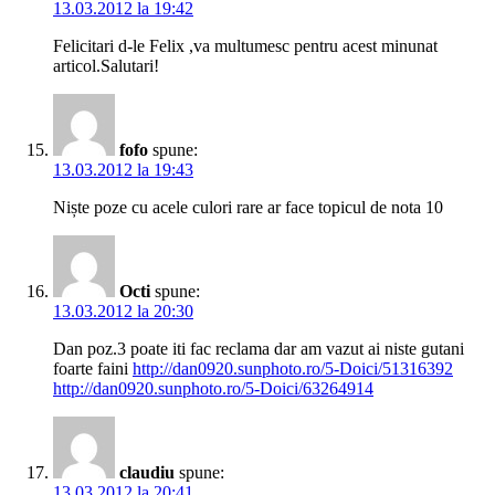
13.03.2012 la 19:42
Felicitari d-le Felix ,va multumesc pentru acest minunat
articol.Salutari!
fofo
spune:
13.03.2012 la 19:43
Niște poze cu acele culori rare ar face topicul de nota 10
Octi
spune:
13.03.2012 la 20:30
Dan poz.3 poate iti fac reclama dar am vazut ai niste gutani
foarte faini
http://dan0920.sunphoto.ro/5-Doici/51316392
http://dan0920.sunphoto.ro/5-Doici/63264914
claudiu
spune:
13.03.2012 la 20:41