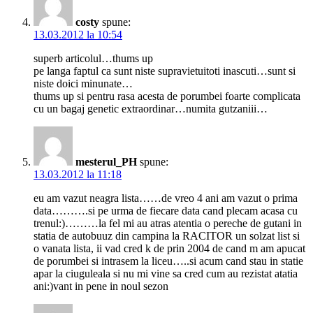
costy
spune:
13.03.2012 la 10:54
superb articolul…thums up
pe langa faptul ca sunt niste supravietuitoti inascuti…sunt si
niste doici minunate…
thums up si pentru rasa acesta de porumbei foarte complicata
cu un bagaj genetic extraordinar…numita gutzaniii…
mesterul_PH
spune:
13.03.2012 la 11:18
eu am vazut neagra lista……de vreo 4 ani am vazut o prima
data……….si pe urma de fiecare data cand plecam acasa cu
trenul:)………la fel mi au atras atentia o pereche de gutani in
statia de autobuuz din campina la RACITOR un solzat list si
o vanata lista, ii vad cred k de prin 2004 de cand m am apucat
de porumbei si intrasem la liceu…..si acum cand stau in statie
apar la ciuguleala si nu mi vine sa cred cum au rezistat atatia
ani:)vant in pene in noul sezon