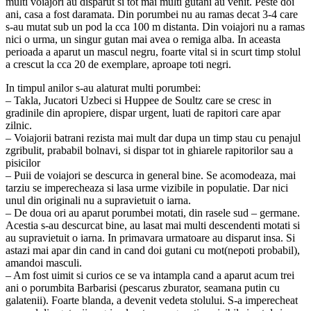
multi voiajori au disparut si tot mai multi gutani au venit. Peste doi
ani, casa a fost daramata. Din porumbei nu au ramas decat 3-4 care
s-au mutat sub un pod la cca 100 m distanta. Din voiajori nu a ramas
nici o urma, un singur gutan mai avea o remiga alba. In aceasta
perioada a aparut un mascul negru, foarte vital si in scurt timp stolul
a crescut la cca 20 de exemplare, aproape toti negri.
In timpul anilor s-au alaturat multi porumbei:
– Takla, Jucatori Uzbeci si Huppee de Soultz care se cresc in
gradinile din apropiere, dispar urgent, luati de rapitori care apar
zilnic.
– Voiajorii batrani rezista mai mult dar dupa un timp stau cu penajul
zgribulit, prababil bolnavi, si dispar tot in ghiarele rapitorilor sau a
pisicilor
– Puii de voiajori se descurca in general bine. Se acomodeaza, mai
tarziu se imperecheaza si lasa urme vizibile in populatie. Dar nici
unul din originali nu a supravietuit o iarna.
– De doua ori au aparut porumbei motati, din rasele sud – germane.
Acestia s-au descurcat bine, au lasat mai multi descendenti motati si
au supravietuit o iarna. In primavara urmatoare au disparut insa. Si
astazi mai apar din cand in cand doi gutani cu mot(nepoti probabil),
amandoi masculi.
– Am fost uimit si curios ce se va intampla cand a aparut acum trei
ani o porumbita Barbarisi (pescarus zburator, seamana putin cu
galatenii). Foarte blanda, a devenit vedeta stolului. S-a imperecheat