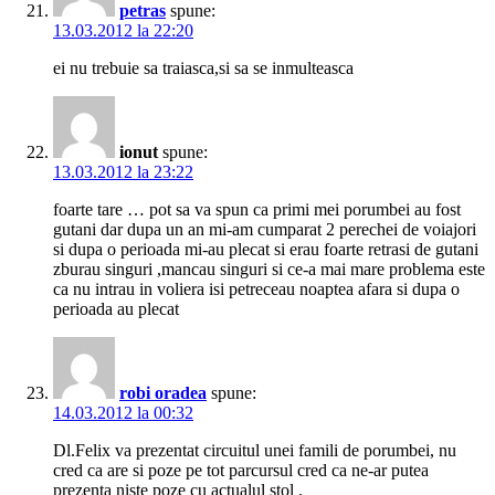
petras
spune:
13.03.2012 la 22:20
ei nu trebuie sa traiasca,si sa se inmulteasca
ionut
spune:
13.03.2012 la 23:22
foarte tare … pot sa va spun ca primi mei porumbei au fost
gutani dar dupa un an mi-am cumparat 2 perechei de voiajori
si dupa o perioada mi-au plecat si erau foarte retrasi de gutani
zburau singuri ,mancau singuri si ce-a mai mare problema este
ca nu intrau in voliera isi petreceau noaptea afara si dupa o
perioada au plecat
robi oradea
spune:
14.03.2012 la 00:32
Dl.Felix va prezentat circuitul unei famili de porumbei, nu
cred ca are si poze pe tot parcursul cred ca ne-ar putea
prezenta niste poze cu actualul stol .