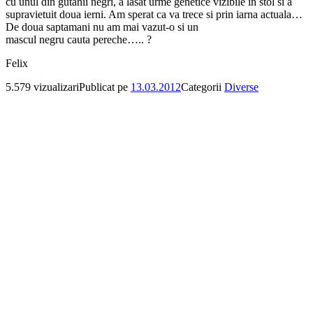
cu unul din gutanii negri, a lasat urme genetice vizibile in stol si a
supravietuit doua ierni. Am sperat ca va trece si prin iarna actuala…
De doua saptamani nu am mai vazut-o si un
mascul negru cauta pereche….. ?
Felix
5.579 vizualizari
Publicat pe
13.03.2012
Categorii
Diverse