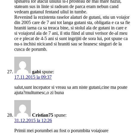
spinarea lor atacul uliului si-l prosteau de mai mare hazul,
stateam sus in linie si radeam de parca eram nebun cand
vedeam gutanul fentand uliul in tumbe.
Revenind la rezistenta raselor alaturi de gutani, stiu un voiajor
din 2005 care de 7 ani tot langa gutani sta, obligatia e ca sa fie
hraniti iarna ca sa treaca bine, si stolul ala de gutani in care e
si voiajorul ala de 7 ani, il stiu fiind al unui verisor de-al meu
ce e plecat de 4-5 ani si sunt ingrijiti de sora lui, pot spune ca
nu-s inchisi nicicand si hraniti sau se hranesc singuri de la
cusca de porumb.
gabi
spune:
17.11.2015 la 09:37
salut,sunt incepator si vreau sa am niste gutani,cine ma poate
ajuta?multumesc,o zi buna
Cristian75
spune:
31.12.2015 la 12:26
Primii mei porumbei au fost o porumbita voiajoare