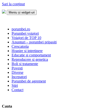
Sari la conținut
Meniu și widget-uri
Porumbei.ro
Enciclopedia porumbelului
porumbei.ro
Porumbei voiajori
Voiajori de TOP 10
Anunturi – porumbei pripasiti
Crescatoria
Hranire si intretinere
Educatie si comportament
Reproducere si genetica
Boli si tratamente
Povesti
Diverse
Incepatori
Porumbei de agrement
Stiri
Contact
Cauta