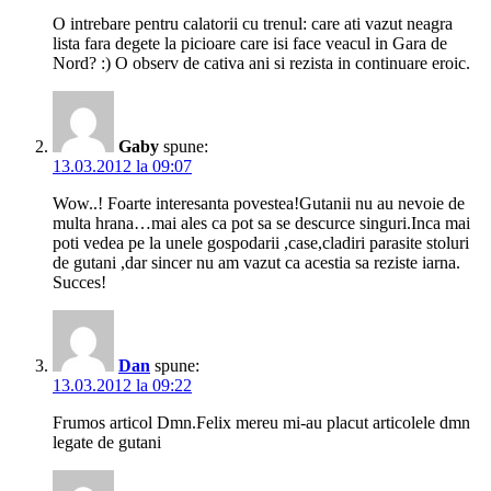
O intrebare pentru calatorii cu trenul: care ati vazut neagra
lista fara degete la picioare care isi face veacul in Gara de
Nord? :) O observ de cativa ani si rezista in continuare eroic.
Gaby
spune:
13.03.2012 la 09:07
Wow..! Foarte interesanta povestea!Gutanii nu au nevoie de
multa hrana…mai ales ca pot sa se descurce singuri.Inca mai
poti vedea pe la unele gospodarii ,case,cladiri parasite stoluri
de gutani ,dar sincer nu am vazut ca acestia sa reziste iarna.
Succes!
Dan
spune:
13.03.2012 la 09:22
Frumos articol Dmn.Felix mereu mi-au placut articolele dmn
legate de gutani