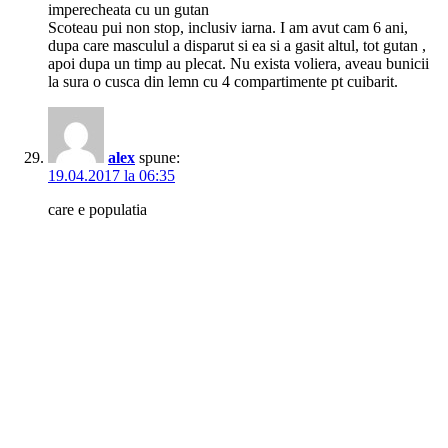
imperecheata cu un gutan
Scoteau pui non stop, inclusiv iarna. I am avut cam 6 ani,
dupa care masculul a disparut si ea si a gasit altul, tot gutan ,
apoi dupa un timp au plecat. Nu exista voliera, aveau bunicii
la sura o cusca din lemn cu 4 compartimente pt cuibarit.
alex
spune:
19.04.2017 la 06:35
care e populatia