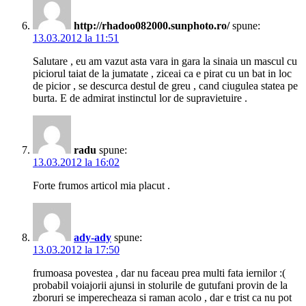
http://rhadoo082000.sunphoto.ro/
spune:
13.03.2012 la 11:51
Salutare , eu am vazut asta vara in gara la sinaia un mascul cu
piciorul taiat de la jumatate , ziceai ca e pirat cu un bat in loc
de picior , se descurca destul de greu , cand ciugulea statea pe
burta. E de admirat instinctul lor de supravietuire .
radu
spune:
13.03.2012 la 16:02
Forte frumos articol mia placut .
ady-ady
spune:
13.03.2012 la 17:50
frumoasa povestea , dar nu faceau prea multi fata iernilor :(
probabil voiajorii ajunsi in stolurile de gutufani provin de la
zboruri se imperecheaza si raman acolo , dar e trist ca nu pot