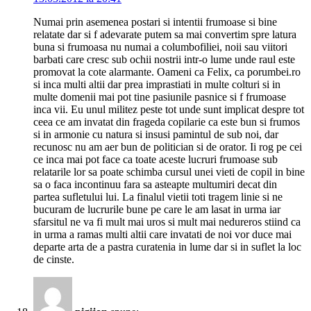
Numai prin asemenea postari si intentii frumoase si bine
relatate dar si f adevarate putem sa mai convertim spre latura
buna si frumoasa nu numai a columbofiliei, noii sau viitori
barbati care cresc sub ochii nostrii intr-o lume unde raul este
promovat la cote alarmante. Oameni ca Felix, ca porumbei.ro
si inca multi altii dar prea imprastiati in multe colturi si in
multe domenii mai pot tine pasiunile pasnice si f frumoase
inca vii. Eu unul militez peste tot unde sunt implicat despre tot
ceea ce am invatat din frageda copilarie ca este bun si frumos
si in armonie cu natura si insusi pamintul de sub noi, dar
recunosc nu am aer bun de politician si de orator. Ii rog pe cei
ce inca mai pot face ca toate aceste lucruri frumoase sub
relatarile lor sa poate schimba cursul unei vieti de copil in bine
sa o faca incontinuu fara sa asteapte multumiri decat din
partea sufletului lui. La finalul vietii toti tragem linie si ne
bucuram de lucrurile bune pe care le am lasat in urma iar
sfarsitul ne va fi mult mai uros si mult mai nedureros stiind ca
in urma a ramas multi altii care invatati de noi vor duce mai
departe arta de a pastra curatenia in lume dar si in suflet la loc
de cinste.