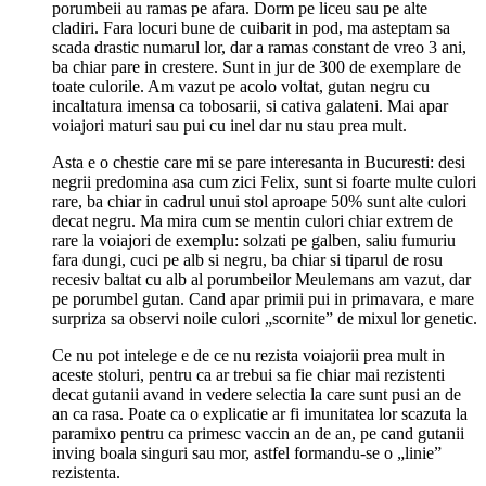
porumbeii au ramas pe afara. Dorm pe liceu sau pe alte
cladiri. Fara locuri bune de cuibarit in pod, ma asteptam sa
scada drastic numarul lor, dar a ramas constant de vreo 3 ani,
ba chiar pare in crestere. Sunt in jur de 300 de exemplare de
toate culorile. Am vazut pe acolo voltat, gutan negru cu
incaltatura imensa ca tobosarii, si cativa galateni. Mai apar
voiajori maturi sau pui cu inel dar nu stau prea mult.
Asta e o chestie care mi se pare interesanta in Bucuresti: desi
negrii predomina asa cum zici Felix, sunt si foarte multe culori
rare, ba chiar in cadrul unui stol aproape 50% sunt alte culori
decat negru. Ma mira cum se mentin culori chiar extrem de
rare la voiajori de exemplu: solzati pe galben, saliu fumuriu
fara dungi, cuci pe alb si negru, ba chiar si tiparul de rosu
recesiv baltat cu alb al porumbeilor Meulemans am vazut, dar
pe porumbel gutan. Cand apar primii pui in primavara, e mare
surpriza sa observi noile culori „scornite” de mixul lor genetic.
Ce nu pot intelege e de ce nu rezista voiajorii prea mult in
aceste stoluri, pentru ca ar trebui sa fie chiar mai rezistenti
decat gutanii avand in vedere selectia la care sunt pusi an de
an ca rasa. Poate ca o explicatie ar fi imunitatea lor scazuta la
paramixo pentru ca primesc vaccin an de an, pe cand gutanii
inving boala singuri sau mor, astfel formandu-se o „linie”
rezistenta.