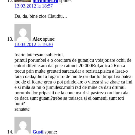
porumbei.ro
spune:
13.03.2012 la 18:57
Da, da, bine zice Claudiu…
Alex
spune:
13.03.2012 la 19:30
foarte interesant subiectul.
primul porumbel e o corcitura de gutan,cu voiajor.are ochii de
culori diferite.am dat pe ea atunci 20.000Rol,adica 2Ron.a
trecut prin multe greutati saraca,dar a rezistat.pisica a lasat-o
fara coada,uliul a fugarit-o de multe ori dar tot timpul isi batea
joc de el.foarte greu o pot prinde,are o viteza si se zbate ca imi
e si mila sa nu o jumulesc.multi rad de mine ca dau drumul
porumbeilor pripasiti de la concursuri si pastrez corcitura aia.
ce daca sunt gutani?trebe sa traiasca si ei.oamenii sunt toti
buni?
sanatate
Gusti
spune: