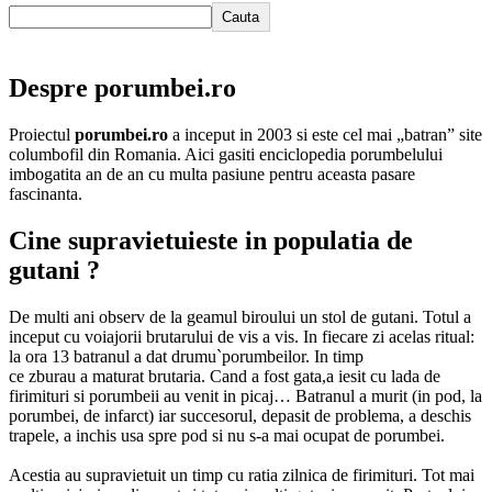
Cauta
Despre porumbei.ro
Proiectul
porumbei.ro
a inceput in 2003 si este cel mai „batran” site
columbofil din Romania. Aici gasiti enciclopedia porumbelului
imbogatita an de an cu multa pasiune pentru aceasta pasare
fascinanta.
Cine supravietuieste in populatia de
gutani ?
De multi ani observ de la geamul biroului un stol de gutani. Totul a
inceput cu voiajorii brutarului de vis a vis. In fiecare zi acelas ritual:
la ora 13 batranul a dat drumu`porumbeilor. In timp
ce zburau a maturat brutaria. Cand a fost gata,a iesit cu lada de
firimituri si porumbeii au venit in picaj… Batranul a murit (in pod, la
porumbei, de infarct) iar succesorul, depasit de problema, a deschis
trapele, a inchis usa spre pod si nu s-a mai ocupat de porumbei.
Acestia au supravietuit un timp cu ratia zilnica de firimituri. Tot mai