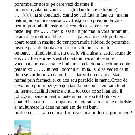
porumbeilor nostri pe care vezi doamne ii
imunizam,vitaminizam si……(le dam tot ce le trebuie)
…..))))))),na si concluzia :cand se vad fata in fata cu ,,mama
natura,,nu au nicio sansa ……trist,dar cu prea multa grija
pentru porumbeii nostri nu facem decat sa crestem
niste,,legume,,……cred k lasati un pic mai in voia domnului
le.am face mult mai bine……….,parerea mea e k problema
apare totusi in masina de transport,multi iubitori de porumbei
inscrie pasarile bonlave in concurs de mila sa nu le
omoare…..fiind siguri k nu o sa le vina aksa si astfel scapa de
ele…….foarte grav k astfel contamineaza tot ce nu e
vaccinat,dar macar sa ne limitam la cele doua vaccinuri contra
paramixo………in rest ,,domnu cu mila,, si o sa vedeti ca in
timp se vor imuniza natural…….iar voi nu o sa mai stati
numai prin farmacii si cu acu sau pastilele in mana.Cresc de
ceva timp porumbei (voiajori),iar la inceput si eu i.am tinut
in,,farmacie,,fiind foarte atent la tot ceea ce se intampla ii
,,drogam,, saracii pentru toate nimicurile si tot bolnavi si
apatici ii aveam……..dupa m.am hotarat sa o dau pe naturiste
si multumesc lu dzeu nu mai am de ani buni
probleme…….am cei mai frumosi si mai in forma porumbei:P