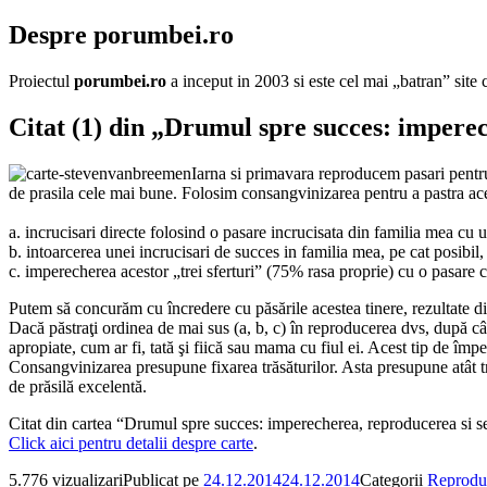
Despre porumbei.ro
Proiectul
porumbei.ro
a inceput in 2003 si este cel mai „batran” sit
Citat (1) din „Drumul spre succes: impere
Iarna si primavara reproducem pasari pentru
de prasila cele mai bune. Folosim consangvinizarea pentru a pastra acel
a. incrucisari directe folosind o pasare incrucisata din familia mea cu 
b. intoarcerea unei incrucisari de succes in familia mea, pe cat posibil
c. imperecherea acestor „trei sferturi” (75% rasa proprie) cu o pasare c
Putem să concurăm cu încredere cu păsările acestea tinere, rezultate di
Dacă păstraţi ordinea de mai sus (a, b, c) în reproducerea dvs, după câţ
apropiate, cum ar fi, tată şi fiică sau mama cu fiul ei. Acest tip de îm
Consangvinizarea presupune fixarea trăsăturilor. Asta presupune atât tr
de prăsilă excelentă.
Citat din cartea “Drumul spre succes: imperecherea, reproducerea si 
Click aici pentru detalii despre carte
.
5.776 vizualizari
Publicat pe
24.12.2014
24.12.2014
Categorii
Reproduc