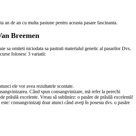
ta an de an cu multa pasiune pentru aceasta pasare fascinanta.
n Van Breemen
 sa omiteti niciodata sa pastrati materialul genetic al pasarilor Dvs.
urse folosesc 3 variatii:
tunci ele vor avea rezultatele scontate.
i consangvinizarea. Când spun consangvinizare, mă refer la perechi
 de prăsilă excelente. Vreau să subliniez: o pasăre de prăsilă excelentă!
 este: consangvinizaţi doar atunci când aveţi în posesia dvs. o pasăre