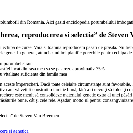
e columbofil din Romania. Aici gasiti enciclopedia porumbelului imbogati
cherea, reproducerea si selectia” de Steve
 echipa de curse. Vara si toamna reproducem pasari de prasila. Nu trebuie
e gene. In general, atunci cand imi planific perechile pentru echipa de c
un porumbel strain
, astfel incat din rasa mea sa se pastreze aproximativ 75%
u vitalitate suficienta din famila mea
n aceste împerecheri. Dacă toate celelalte circumstanţe sunt favorabile, a
iva ani vă veţi fi construit o familie bună, fără a fi nevoiţi să folosiţ
perechere este menit să consolideze materialul genetic extra al unei păsări
ăsăturile bune, cât şi cele rele. Aşadar, motto-ul pentru consangvinizare
selectia” de Steven Van Breemen.
ere si genetica