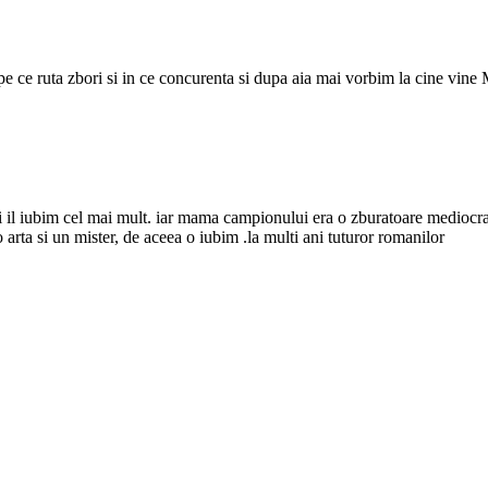
i pe ce ruta zbori si in ce concurenta si dupa aia mai vorbim la cine
i il iubim cel mai mult. iar mama campionului era o zburatoare mediocra s
 arta si un mister, de aceea o iubim .la multi ani tuturor romanilor