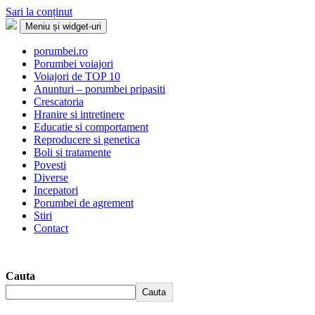
Sari la conținut
Meniu și widget-uri
Porumbei.ro
Enciclopedia porumbelului
porumbei.ro
Porumbei voiajori
Voiajori de TOP 10
Anunturi – porumbei pripasiti
Crescatoria
Hranire si intretinere
Educatie si comportament
Reproducere si genetica
Boli si tratamente
Povesti
Diverse
Incepatori
Porumbei de agrement
Stiri
Contact
Cauta
Cauta