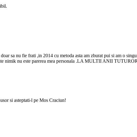
bil.
c doar sa nu fie frati ,in 2014 cu metoda asta am zburat pui si am o sin
ste nimik nu este parerea mea personala .LA MULTII ANII TUTURO
sor si asteptati-l pe Mos Craciun!