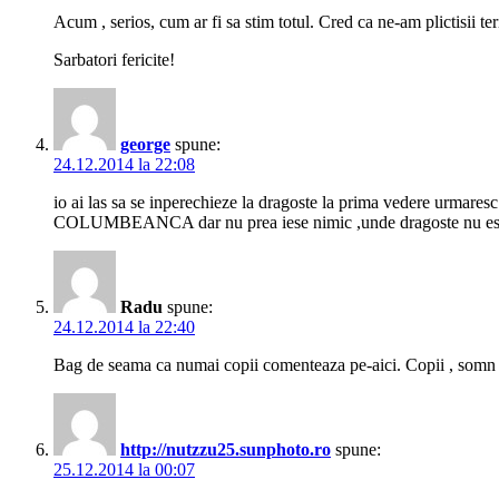
Acum , serios, cum ar fi sa stim totul. Cred ca ne-am plictisii teri
Sarbatori fericite!
george
spune:
24.12.2014 la 22:08
io ai las sa se inperechieze la dragoste la prima vedere urmares
COLUMBEANCA dar nu prea iese nimic ,unde dragoste nu e
Radu
spune:
24.12.2014 la 22:40
Bag de seama ca numai copii comenteaza pe-aici. Copii , somn u
http://nutzzu25.sunphoto.ro
spune:
25.12.2014 la 00:07