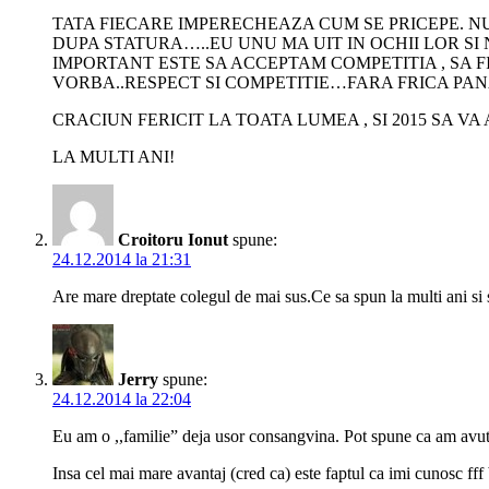
TATA FIECARE IMPERECHEAZA CUM SE PRICEPE. NU
DUPA STATURA…..EU UNU MA UIT IN OCHII LOR SI NU VA
IMPORTANT ESTE SA ACCEPTAM COMPETITIA , SA F
VORBA..RESPECT SI COMPETITIE…FARA FRICA PANA
CRACIUN FERICIT LA TOATA LUMEA , SI 2015 SA V
LA MULTI ANI!
Croitoru Ionut
spune:
24.12.2014 la 21:31
Are mare dreptate colegul de mai sus.Ce sa spun la multi ani si s
Jerry
spune:
24.12.2014 la 22:04
Eu am o ,,familie” deja usor consangvina. Pot spune ca am avu
Insa cel mai mare avantaj (cred ca) este faptul ca imi cunosc fff