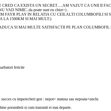
 CRED CA EXISTA UN SECRET….AM VAZUT CA UNII II FAC
D NIMIC..da poate sunt eu chior>) .
IM FAYR PLAY IN RELATIA CU CEILALTI COLUMBOFILI S
 LA 1500KM SI MAI MULT:)
A ADUCA SI MAI MULTE SATISFACTII PE PLAN COLUMBOFIL
arbatori fericite
t succes cu imperecheri gen : nepot+ matusa sau nepoata+unchi.
 bine porumbeii si cum transmit ei mai departe.