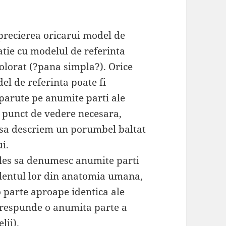
precierea oricarui model de
tie cu modelul de referinta
lorat (?pana simpla?). Orice
el de referinta poate fi
parute pe anumite parti ale
e punct de vedere necesara,
i sa descriem un porumbel baltat
i.
les sa denumesc anumite parti
lentul lor din anatomia umana,
o parte aproape identica ale
corespunde o anumita parte a
lii).