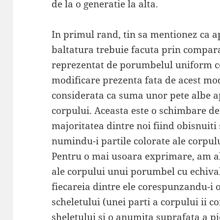
de la o generatie la alta.
In primul rand, tin sa mentionez ca a
baltatura trebuie facuta prin compara
reprezentat de porumbelul uniform co
modificare prezenta fata de acest mod
considerata ca suma unor pete albe a
corpului. Aceasta este o schimbare d
majoritatea dintre noi fiind obisnuit
numindu-i partile colorate ale corpulu
Pentru o mai usoara exprimare, am a
ale corpului unui porumbel cu echiva
fiecareia dintre ele corespunzandu-i 
scheletului (unei parti a corpului ii 
sheletului si o anumita suprafata a pie