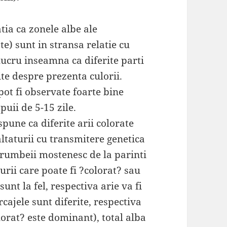
tia ca zonele albe ale
te) sunt in stransa relatie cu
lucru inseamna ca diferite parti
ite despre prezenta culorii.
pot fi observate foarte bine
puii de 5-15 zile.
pune ca diferite arii colorate
altaturii cu transmitere genetica
porumbeii mostenesc de la parinti
rii care poate fi ?colorat? sau
unt la fel, respectiva arie va fi
cajele sunt diferite, respectiva
olorat? este dominant), total alba