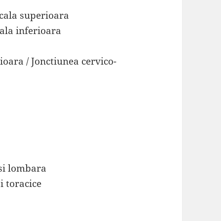
icala superioara
cala inferioara
ioara / Jonctiunea cervico-
 si lombara
i toracice