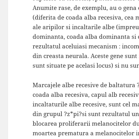
Anumite rase, de exemplu, au o gena
(diferita de coada alba recesiva, cea m
ale aripilor si incaltarile albe (impre
dominanta, coada alba dominanta si 
rezultatul aceluiasi mecanism : inco
din creasta neurala. Aceste gene sunt
sunt situate pe acelasi locus) si nu sun
Marcajele albe recesive de baltatura ?
coada alba recesiva, capul alb recesiv 
incaltaturile albe recesive, sunt cel m
din grupul ?z*pi?si sunt rezultatul 
blocarea proliferarii melanocitelor d
moartea prematura a melanocitelor in