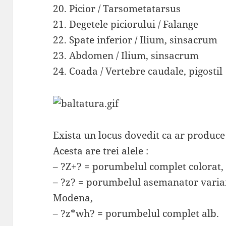
20. Picior / Tarsometatarsus
21. Degetele piciorului / Falange
22. Spate inferior / Ilium, sinsacrum
23. Abdomen / Ilium, sinsacrum
24. Coada / Vertebre caudale, pigostil
Exista un locus dovedit ca ar produce 
Acesta are trei alele :
– ?Z+? = porumbelul complet colorat,
– ?z? = porumbelul asemanator varia
Modena,
– ?z*wh? = porumbelul complet alb.