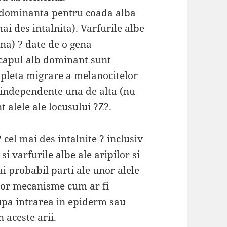
 dominanta pentru coada alba
ai des intalnita). Varfurile albe
una) ? date de o gena
capul alb dominant sunt
mpleta migrare a melanocitelor
 independente una de alta (nu
t alele ale locusului ?Z?.
 cel mai des intalnite ? inclusiv
si varfurile albe ale aripilor si
ai probabil parti ale unor alele
unor mecanisme cum ar fi
upa intrarea in epiderm sau
 aceste arii.