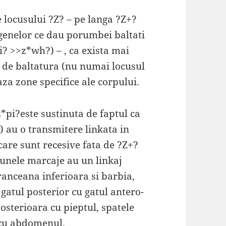
e locusului ?Z? – pe langa ?Z+?
 genelor ce dau porumbei baltati
i? >>z*wh?) – , ca exista mai
e de baltatura (nu numai locusul
eaza zone specifice ale corpului.
*pi?este sustinuta de faptul ca
) au o transmitere linkata in
care sunt recesive fata de ?Z+?
 unele marcaje au un linkaj
ranceana inferioara si barbia,
 gatul posterior cu gatul antero-
posterioara cu pieptul, spatele
r cu abdomenul.