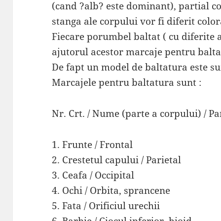
(cand ?alb? este dominant), partial co
stanga ale corpului vor fi diferit color
Fiecare porumbel baltat ( cu diferite a
ajutorul acestor marcaje pentru balt
De fapt un model de baltatura este s
Marcajele pentru baltatura sunt :
Nr. Crt. / Nume (parte a corpului) / P
1. Frunte / Frontal
2. Crestetul capului / Parietal
3. Ceafa / Occipital
4. Ochi / Orbita, sprancene
5. Fata / Orificiul urechii