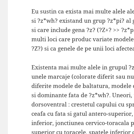
Eu sustin ca exista mai multe alele al
si ?z*wh? existand un grup ?z*pi? al
si care include gena ?z? (?Z+? >> ?z*p
multi loci care produc variate model
?Z?) si ca genele de pe unii loci afect
Existenta mai multe alele in grupul ?z
unele marcaje (colorate diferit sau nu
diferite modele de baltatura, modele 
si dominante fata de ?z*wh?. Uneori,
dorsoventral : crestetul capului cu sp
ceafa cu fata si gatul antero-superior,
inferior, jonctiunea cervico-toracala 
superior cu toracele, spatele inferio