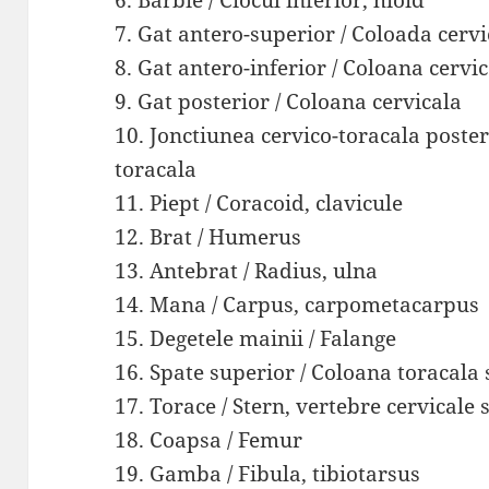
6. Barbie / Ciocul inferior, hioid
7. Gat antero-superior / Coloada cerv
8. Gat antero-inferior / Coloana cervi
9. Gat posterior / Coloana cervicala
10. Jonctiunea cervico-toracala poster
toracala
11. Piept / Coracoid, clavicule
12. Brat / Humerus
13. Antebrat / Radius, ulna
14. Mana / Carpus, carpometacarpus
15. Degetele mainii / Falange
16. Spate superior / Coloana toracala
17. Torace / Stern, vertebre cervicale s
18. Coapsa / Femur
19. Gamba / Fibula, tibiotarsus