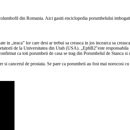
e columbofil din Romania. Aici gasiti enciclopedia porumbelului imbogati
 in „teaca” lor care desi ar trebui sa creasca in jos incearca sa creasca 
etatorii de la Universitatea din Utah (USA). „EphB2″este responsabila pe
si confirmat ca toti porumbeii de casa se trag din Porumbelul de Stanca s
r si cancerul de prostata. Se pare ca porumbeii au fost mai norocosi cu