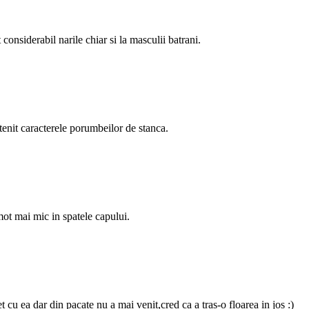
onsiderabil narile chiar si la masculii batrani.
stenit caracterele porumbeilor de stanca.
ot mai mic in spatele capului.
t cu ea dar din pacate nu a mai venit,cred ca a tras-o floarea in jos :)