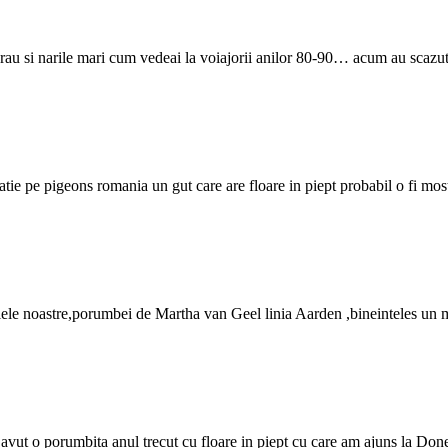
au si narile mari cum vedeai la voiajorii anilor 80-90… acum au scazut c
itatie pe pigeons romania un gut care are floare in piept probabil o fi mo
ilele noastre,porumbei de Martha van Geel linia Aarden ,bineinteles un m
am avut o porumbita anul trecut cu floare in piept cu care am ajuns la Done