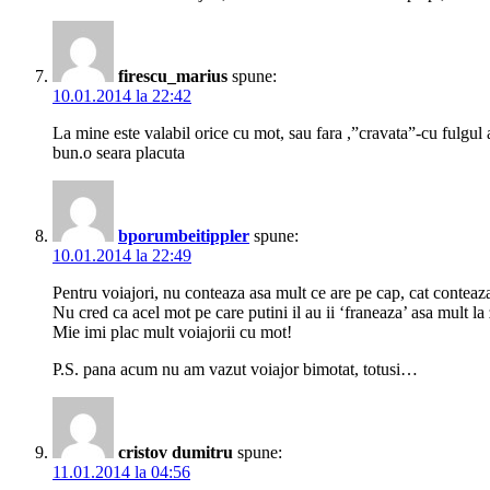
firescu_marius
spune:
10.01.2014 la 22:42
La mine este valabil orice cu mot, sau fara ,”cravata”-cu fulgul 
bun.o seara placuta
bporumbeitippler
spune:
10.01.2014 la 22:49
Pentru voiajori, nu conteaza asa mult ce are pe cap, cat contea
Nu cred ca acel mot pe care putini il au ii ‘franeaza’ asa mult la
Mie imi plac mult voiajorii cu mot!
P.S. pana acum nu am vazut voiajor bimotat, totusi…
cristov dumitru
spune:
11.01.2014 la 04:56