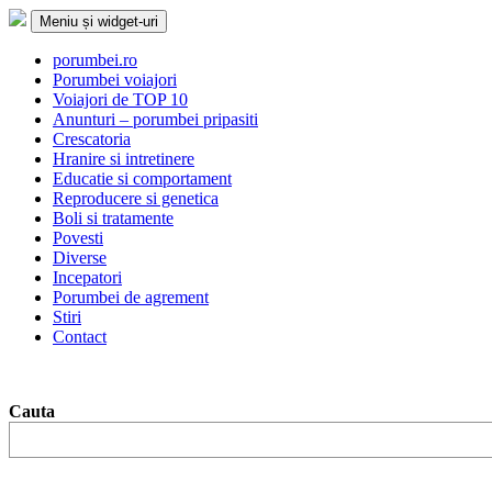
Sari
Meniu și widget-uri
la
conținut
Porumbei.ro
Enciclopedia porumbelului
porumbei.ro
Porumbei voiajori
Voiajori de TOP 10
Anunturi – porumbei pripasiti
Crescatoria
Hranire si intretinere
Educatie si comportament
Reproducere si genetica
Boli si tratamente
Povesti
Diverse
Incepatori
Porumbei de agrement
Stiri
Contact
Cauta