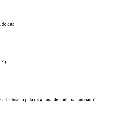
 de asta
 :))
resat! o tusiera pt benzig noua de unde pot cumpara?