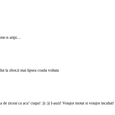
gime-n aripi…
dut la zbor,ii mai lipsea coada voltata
 de ziceai ca acu’ crapa! :)) :)) I-auzi! Voiajor motat si voiajor incalta