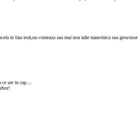
acela in fata iesit,nu conteaza sau mai nou talie mare/mica sau greu/usor
za ce are in cap…
 zbor!