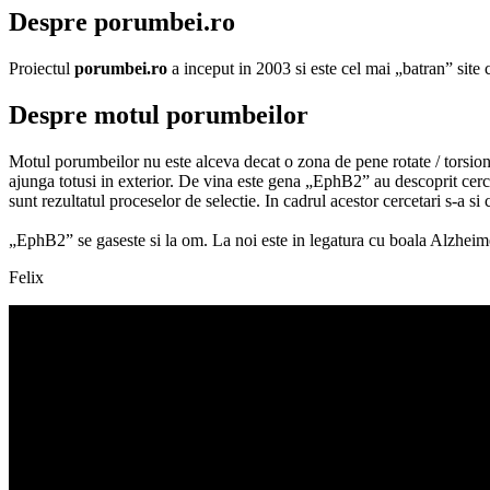
Despre porumbei.ro
Proiectul
porumbei.ro
a inceput in 2003 si este cel mai „batran” sit
Despre motul porumbeilor
Motul porumbeilor nu este alceva decat o zona de pene rotate / torsionate
ajunga totusi in exterior. De vina este gena „EphB2” au descoprit cerc
sunt rezultatul proceselor de selectie. In cadrul acestor cercetari s-a 
„EphB2” se gaseste si la om. La noi este in legatura cu boala Alzheime
Felix