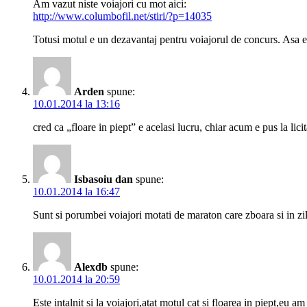
Am vazut niste voiajori cu mot aici:
http://www.columbofil.net/stiri/?p=14035
Totusi motul e un dezavantaj pentru voiajorul de concurs. Asa er
Arden
spune:
10.01.2014 la 13:16
cred ca „floare in piept” e acelasi lucru, chiar acum e pus la lic
Isbasoiu dan
spune:
10.01.2014 la 16:47
Sunt si porumbei voiajori motati de maraton care zboara si in z
Alexdb
spune:
10.01.2014 la 20:59
Este intalnit si la voiajori,atat motul cat si floarea in piept,eu 