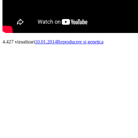
Publicat
Categorii
4.427 vizualizari
10.01.2014
Reproducere si genetica
pe