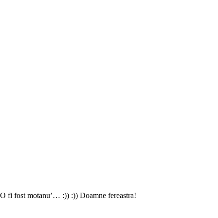
t! O fi fost motanu’… :)) :)) Doamne fereastra!