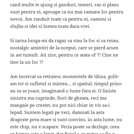
cand multe te ajung si ganduri, temeri, ras si plans
sunt pentru ei, aproape ca nu mai ramane loc pentru
nevoi. Am randuit toate ca pentru ei, oameni si
slujba si idei si lumea toata daca vrei.
Si iarna lunga-mi da ragaz sa stau la foc si sa reiau,
nostalgic amintiri de la-nceput, care se pierd acum
in ast tumult. Ati zice, pentru ce atata of ?! Cine ne
tine la un loc ?!
Am incercat sa retraiesc momentele de tihna, golit-
am tot si sufletul si mintea… si spatiul, timpul prins-
au sa se joace, imaginand o lume fara ei. O liniste
sinistra ma cuprinde, fiori de gheata, reci ma
mangaie pe crestet, nu pot nici chiar in vis sa-i
lepad. Suntem legati pe veci, damnati la asta
dragoste prea mare si sunt convins, in asta lume, nu
este chip, nu e scapare. Vecia poate sa dezlege, ceea
ce lumea asta a legat, dar Raiul s-ar putea sa fie o