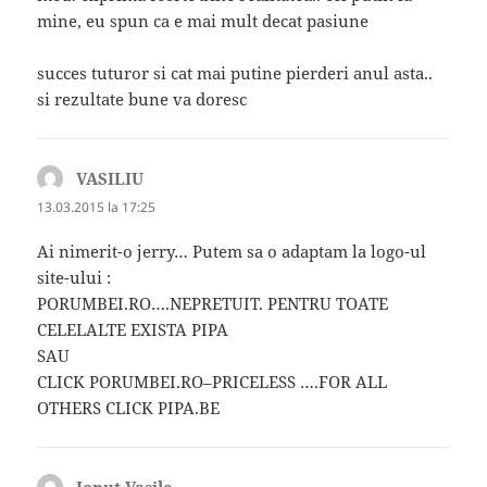
mine, eu spun ca e mai mult decat pasiune
succes tuturor si cat mai putine pierderi anul asta..
si rezultate bune va doresc
VASILIU
spune:
13.03.2015 la 17:25
Ai nimerit-o jerry… Putem sa o adaptam la logo-ul
site-ului :
PORUMBEI.RO….NEPRETUIT. PENTRU TOATE
CELELALTE EXISTA PIPA
SAU
CLICK PORUMBEI.RO–PRICELESS ….FOR ALL
OTHERS CLICK PIPA.BE
Ionut Vasile
spune: