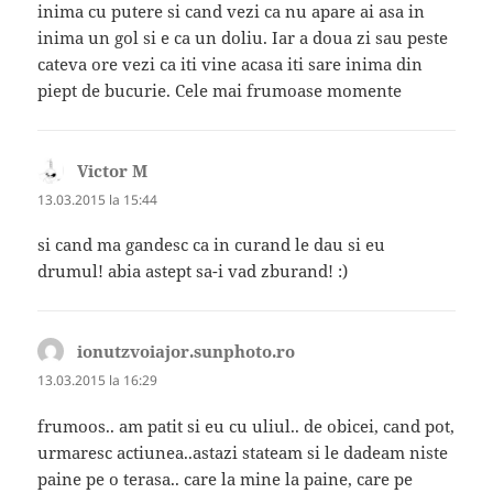
inima cu putere si cand vezi ca nu apare ai asa in
inima un gol si e ca un doliu. Iar a doua zi sau peste
cateva ore vezi ca iti vine acasa iti sare inima din
piept de bucurie. Cele mai frumoase momente
Victor M
spune:
13.03.2015 la 15:44
si cand ma gandesc ca in curand le dau si eu
drumul! abia astept sa-i vad zburand! :)
ionutzvoiajor.sunphoto.ro
spune:
13.03.2015 la 16:29
frumoos.. am patit si eu cu uliul.. de obicei, cand pot,
urmaresc actiunea..astazi stateam si le dadeam niste
paine pe o terasa.. care la mine la paine, care pe