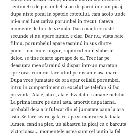
centimetri de porumbel si au disparut intr-un picaj
dupa niste pomi in spatele cotetului, cam acolo unde
mi-a mai luat cativa porumbei in trecut. Cateva
momente de liniste vizuala. Daca mai trec niste
secunde si nu apare nimic, e clar. Dar nu, viata bate
filmu, porumbelul apare tasnind in sus dintre
pomi… dar nu e singur, rapitorul nu il slabeste
deloc, se tine foarte aproape de el. Trec iar pe
deasupra mea sfaraind si dispar intr-un maraton
spre oras cum rar face uliul pe distante asa mari.
Dupa vreo jumatate de ora apar ceilalti porumbei,
intru in compartiment cu excelul pe telefon si fac
prezenta. Ala e, ala e, ala e. Evadatul ramane nebifat.
La prima iesire pe anul asta, amortit dupa iarna,
probabil deja a infulecat din el jumatate pana la ora
asta. Se face seara, gata cu apa si mancarea la toata
lumea, cand sa plec, un albastru in picaj cu o barcuta
victorioasa… momentele astea sunt cel putin la fel