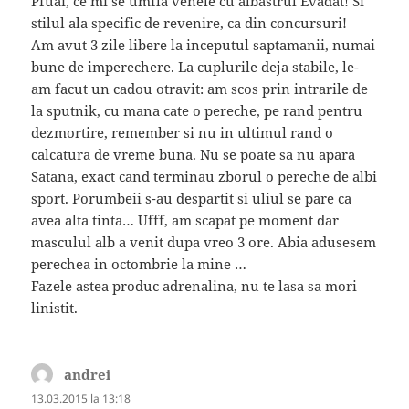
Pfuai, ce mi se umfla venele cu albastrul Evadat! Si
stilul ala specific de revenire, ca din concursuri!
Am avut 3 zile libere la inceputul saptamanii, numai
bune de imperechere. La cuplurile deja stabile, le-
am facut un cadou otravit: am scos prin intrarile de
la sputnik, cu mana cate o pereche, pe rand pentru
dezmortire, remember si nu in ultimul rand o
calcatura de vreme buna. Nu se poate sa nu apara
Satana, exact cand terminau zborul o pereche de albi
sport. Porumbeii s-au despartit si uliul se pare ca
avea alta tinta… Ufff, am scapat pe moment dar
masculul alb a venit dupa vreo 3 ore. Abia adusesem
perechea in octombrie la mine …
Fazele astea produc adrenalina, nu te lasa sa mori
linistit.
andrei
spune:
13.03.2015 la 13:18