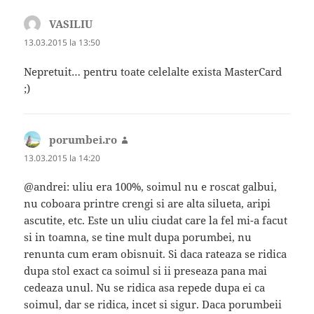
VASILIU
spune:
13.03.2015 la 13:50
Nepretuit… pentru toate celelalte exista MasterCard
;)
porumbei.ro
spune:
13.03.2015 la 14:20
@andrei: uliu era 100%, soimul nu e roscat galbui,
nu coboara printre crengi si are alta silueta, aripi
ascutite, etc. Este un uliu ciudat care la fel mi-a facut
si in toamna, se tine mult dupa porumbei, nu
renunta cum eram obisnuit. Si daca rateaza se ridica
dupa stol exact ca soimul si ii preseaza pana mai
cedeaza unul. Nu se ridica asa repede dupa ei ca
soimul, dar se ridica, incet si sigur. Daca porumbeii