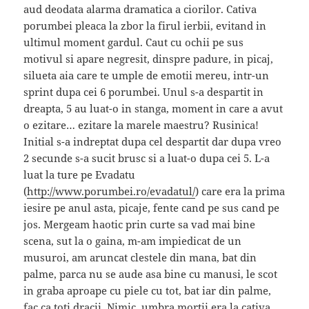
aud deodata alarma dramatica a ciorilor. Cativa
porumbei pleaca la zbor la firul ierbii, evitand in
ultimul moment gardul. Caut cu ochii pe sus
motivul si apare negresit, dinspre padure, in picaj,
silueta aia care te umple de emotii mereu, intr-un
sprint dupa cei 6 porumbei. Unul s-a despartit in
dreapta, 5 au luat-o in stanga, moment in care a avut
o ezitare… ezitare la marele maestru? Rusinica!
Initial s-a indreptat dupa cel despartit dar dupa vreo
2 secunde s-a sucit brusc si a luat-o dupa cei 5. L-a
luat la ture pe Evadatu
(
http://www.porumbei.ro/evadatul/
) care era la prima
iesire pe anul asta, picaje, fente cand pe sus cand pe
jos. Mergeam haotic prin curte sa vad mai bine
scena, sut la o gaina, m-am impiedicat de un
musuroi, am aruncat clestele din mana, bat din
palme, parca nu se aude asa bine cu manusi, le scot
in graba aproape cu piele cu tot, bat iar din palme,
fac ca toti dracii. Nimic, umbra mortii era la cativa