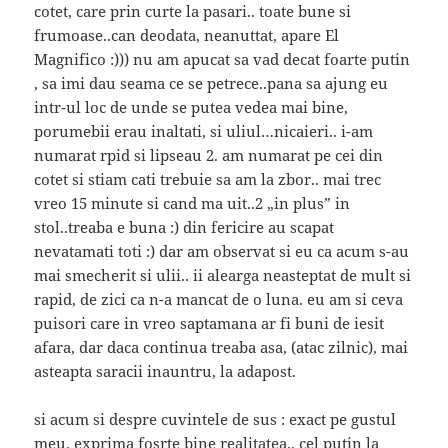
cotet, care prin curte la pasari.. toate bune si
frumoase..can deodata, neanuttat, apare El
Magnifico :))) nu am apucat sa vad decat foarte putin
, sa imi dau seama ce se petrece..pana sa ajung eu
intr-ul loc de unde se putea vedea mai bine,
porumebii erau inaltati, si uliul…nicaieri.. i-am
numarat rpid si lipseau 2. am numarat pe cei din
cotet si stiam cati trebuie sa am la zbor.. mai trec
vreo 15 minute si cand ma uit..2 „in plus” in
stol..treaba e buna :) din fericire au scapat
nevatamati toti :) dar am observat si eu ca acum s-au
mai smecherit si ulii.. ii alearga neasteptat de mult si
rapid, de zici ca n-a mancat de o luna. eu am si ceva
puisori care in vreo saptamana ar fi buni de iesit
afara, dar daca continua treaba asa, (atac zilnic), mai
asteapta saracii inauntru, la adapost.
si acum si despre cuvintele de sus : exact pe gustul
meu. exprima fosrte bine realitatea.. cel putin la