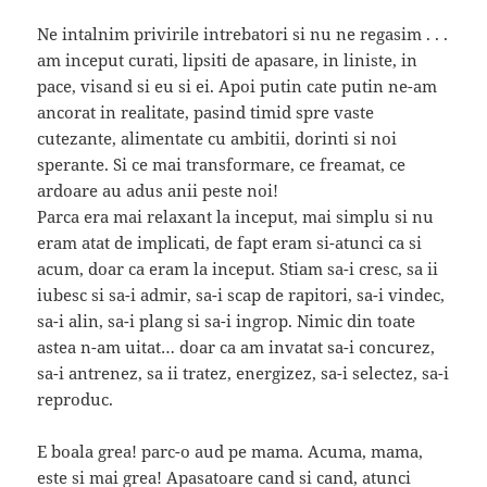
Ne intalnim privirile intrebatori si nu ne regasim . . .
am inceput curati, lipsiti de apasare, in liniste, in
pace, visand si eu si ei. Apoi putin cate putin ne-am
ancorat in realitate, pasind timid spre vaste
cutezante, alimentate cu ambitii, dorinti si noi
sperante. Si ce mai transformare, ce freamat, ce
ardoare au adus anii peste noi!
Parca era mai relaxant la inceput, mai simplu si nu
eram atat de implicati, de fapt eram si-atunci ca si
acum, doar ca eram la inceput. Stiam sa-i cresc, sa ii
iubesc si sa-i admir, sa-i scap de rapitori, sa-i vindec,
sa-i alin, sa-i plang si sa-i ingrop. Nimic din toate
astea n-am uitat… doar ca am invatat sa-i concurez,
sa-i antrenez, sa ii tratez, energizez, sa-i selectez, sa-i
reproduc.
E boala grea! parc-o aud pe mama. Acuma, mama,
este si mai grea! Apasatoare cand si cand, atunci