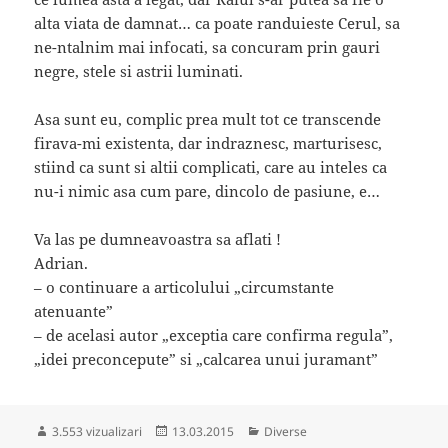
alta viata de damnat… ca poate randuieste Cerul, sa
ne-ntalnim mai infocati, sa concuram prin gauri
negre, stele si astrii luminati.
Asa sunt eu, complic prea mult tot ce transcende
firava-mi existenta, dar indraznesc, marturisesc,
stiind ca sunt si altii complicati, care au inteles ca
nu-i nimic asa cum pare, dincolo de pasiune, e…
Va las pe dumneavoastra sa aflati !
Adrian.
– o continuare a articolului „circumstante
atenuante”
– de acelasi autor „exceptia care confirma regula”,
„idei preconcepute” si „calcarea unui juramant”
Publicat
Categorii
3.553 vizualizari
13.03.2015
Diverse