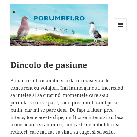
MENIU
ȘI
WIDGET-
Porumbei.ro
URI
Dincolo de pasiune
A mai trecut un an din scurta-mi existenta de
concurent cu voiajori. Imi intind gandul, incercand
sa inteleg si sa cuprind, momentele care s-au
perindat si mi se pare, cand prea mult, cand prea
putin, dar mi se pare doar. De fapt traitam prea
intens, toate aceste clipe, mult prea intens si au lasat
urme adanci si amintiri, contraste de imbolduri si
retineri, care ma fac sa simt, sa cuget si sa scriu.