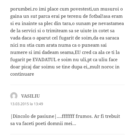
porumbei.ro imi place cum povestesti,un musuroi o
gaina un sut parca erai pe terenu de fotbal!asa eram
si eu inainte sa plec din tara,o sunam pe nevastamea
de la servici si o trimiteam sa se uiute in cotet sa
vada daca o aparut cel fugarit de soim,da ea saraca
nici nu stia cum arata numa ca o puneam sai
numere si imi dadeam seama,EU cred ca ala ce ti la
fugarit pe EVADATUL e soim nu uli,pt ca uliu face
doar picaj dar soimu se tine dupa ei,,mult noroc in
continuare
VASILIU
spune:
13.03.2015 la 13:49
|Dincolo de pasiune|….fffffff frumos. Ar fi trebuit
sa va faceti poeti domnii mei…