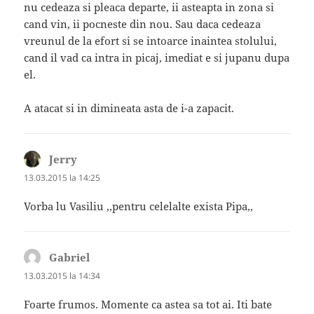
nu cedeaza si pleaca departe, ii asteapta in zona si
cand vin, ii pocneste din nou. Sau daca cedeaza
vreunul de la efort si se intoarce inaintea stolului,
cand il vad ca intra in picaj, imediat e si jupanu dupa
el.
A atacat si in dimineata asta de i-a zapacit.
Jerry
spune:
13.03.2015 la 14:25
Vorba lu Vasiliu ,,pentru celelalte exista Pipa,,
Gabriel
spune:
13.03.2015 la 14:34
Foarte frumos. Momente ca astea sa tot ai. Iti bate