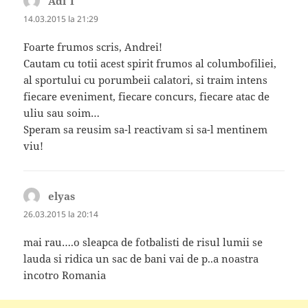
Adi T
spune:
14.03.2015 la 21:29
Foarte frumos scris, Andrei!
Cautam cu totii acest spirit frumos al columbofiliei,
al sportului cu porumbeii calatori, si traim intens
fiecare eveniment, fiecare concurs, fiecare atac de
uliu sau soim…
Speram sa reusim sa-l reactivam si sa-l mentinem
viu!
elyas
spune:
26.03.2015 la 20:14
mai rau….o sleapca de fotbalisti de risul lumii se
lauda si ridica un sac de bani vai de p..a noastra
incotro Romania