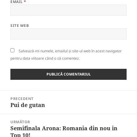
EMAIL
*
SITE WEB
Salvează-mi numele, emailul și site-ul web în acest navigator
pentru data viitoare când o să comentez.
Navigare
PRECEDENT
în
Pui de gutan
Articolul
articole
anterior:
URMĂTOR
Semifinala Arona: Romania din nou in
Articolul
Top 10!
următor: