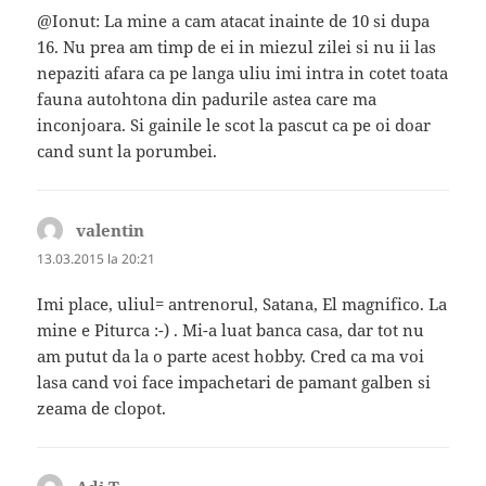
@Ionut: La mine a cam atacat inainte de 10 si dupa
16. Nu prea am timp de ei in miezul zilei si nu ii las
nepaziti afara ca pe langa uliu imi intra in cotet toata
fauna autohtona din padurile astea care ma
inconjoara. Si gainile le scot la pascut ca pe oi doar
cand sunt la porumbei.
valentin
spune:
13.03.2015 la 20:21
Imi place, uliul= antrenorul, Satana, El magnifico. La
mine e Piturca :-) . Mi-a luat banca casa, dar tot nu
am putut da la o parte acest hobby. Cred ca ma voi
lasa cand voi face impachetari de pamant galben si
zeama de clopot.