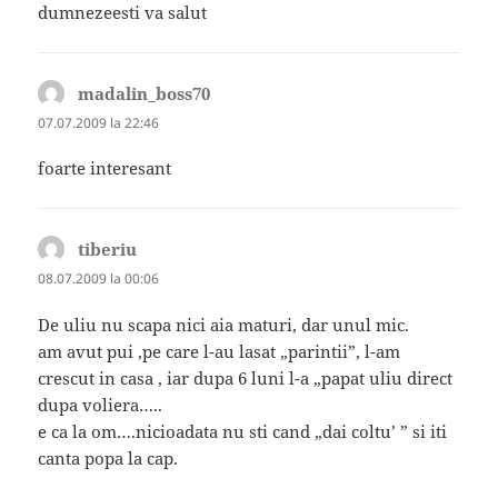
dumnezeesti va salut
madalin_boss70
spune:
07.07.2009 la 22:46
foarte interesant
tiberiu
spune:
08.07.2009 la 00:06
De uliu nu scapa nici aia maturi, dar unul mic.
am avut pui ,pe care l-au lasat „parintii”, l-am
crescut in casa , iar dupa 6 luni l-a „papat uliu direct
dupa voliera…..
e ca la om….nicioadata nu sti cand „dai coltu’ ” si iti
canta popa la cap.