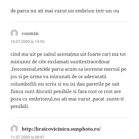
de parca nu ati mai vazut un embrion intr-un ou
cosmin
spune:
10.07.2009 la 19:50
cind ma uit pe saitul acesta(ma uit foarte rar) ma tot
minunez de cite exclamati sunt(extraordinar
,fenomenal,etc)de parca acum sa inventat mersul pe
jos si pe urma va minunati de ce adevaratii
columbofili nu scriu si nu isi dau parerile pe sait
fiinca sunt discutii penibile si fara rost ce rost are
poza cu embrionul,nu ati mai vazut ,pacat ,sunte-ti
penibili.
http://braicovicinicu.sunphoto.ro/
spune:
11.07.2009 la 08:47