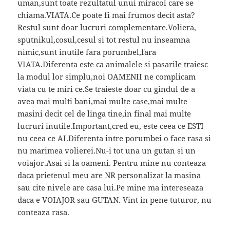
uman,sunt toate rezultatul unui miracol care se
chiama.VIATA.Ce poate fi mai frumos decit asta?
Restul sunt doar lucruri complementare.Voliera,
sputnikul,cosul,cesul si tot restul nu inseamna
nimic,sunt inutile fara porumbel,fara
VIATA.Diferenta este ca animalele si pasarile traiesc
la modul lor simplu,noi OAMENII ne complicam
viata cu te miri ce.Se traieste doar cu gindul de a
avea mai multi bani,mai multe case,mai multe
masini decit cel de linga tine,in final mai multe
lucruri inutile.Important,cred eu, este ceea ce ESTI
nu ceea ce AI.Diferenta intre porumbei o face rasa si
nu marimea volierei.Nu-i tot una un gutan si un
voiajor.Asai si la oameni. Pentru mine nu conteaza
daca prietenul meu are NR personalizat la masina
sau cite nivele are casa lui.Pe mine ma intereseaza
daca e VOIAJOR sau GUTAN. Vint in pene tuturor, nu
conteaza rasa.