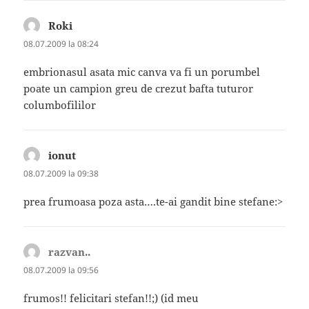
Roki
spune:
08.07.2009 la 08:24
embrionasul asata mic canva va fi un porumbel
poate un campion greu de crezut bafta tuturor
columbofililor
ionut
spune:
08.07.2009 la 09:38
prea frumoasa poza asta….te-ai gandit bine stefane:>
razvan..
spune:
08.07.2009 la 09:56
frumos!! felicitari stefan!!;) (id meu