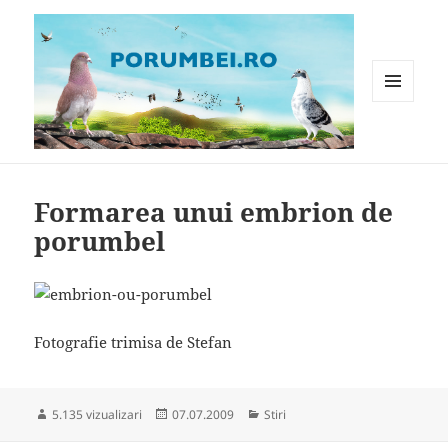
MENIU
ȘI
WIDGET-
Porumbei.ro
URI
Formarea unui embrion de
porumbel
Fotografie trimisa de Stefan
Publicat
Categorii
5.135 vizualizari
07.07.2009
Stiri
pe