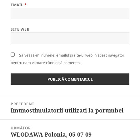
EMAIL
*
SITE WEB
Salvează-mi numele, emailul și site-ul web în acest navigator
pentru data viitoare când o să comentez.
Navigare
PRECEDENT
în
Imunostimulatorii utilizati la porumbei
Articolul
articole
anterior:
URMĂTOR
WLODAWA Polonia, 05-07-09
Articolul