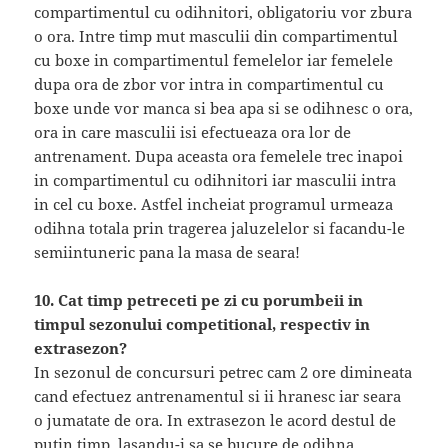
compartimentul cu odihnitori, obligatoriu vor zbura
o ora. Intre timp mut masculii din compartimentul
cu boxe in compartimentul femelelor iar femelele
dupa ora de zbor vor intra in compartimentul cu
boxe unde vor manca si bea apa si se odihnesc o ora,
ora in care masculii isi efectueaza ora lor de
antrenament. Dupa aceasta ora femelele trec inapoi
in compartimentul cu odihnitori iar masculii intra
in cel cu boxe. Astfel incheiat programul urmeaza
odihna totala prin tragerea jaluzelelor si facandu-le
semiintuneric pana la masa de seara!
10. Cat timp petreceti pe zi cu porumbeii in
timpul sezonului competitional, respectiv in
extrasezon?
In sezonul de concursuri petrec cam 2 ore dimineata
cand efectuez antrenamentul si ii hranesc iar seara
o jumatate de ora. In extrasezon le acord destul de
putin timp, lasandu-i sa se bucure de odihna