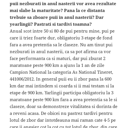
puii nezburati in anul nasterii vor avea rezultate
mai slabe la maturitate? Pana la ce distanta
trebuie sa zboare puii in anul nasterii? Dar
yearlingii? Pastrati si tardivi toamna?
Anual scot intre 50 si 80 de pui pentru mine, pui pe
care ii triez foarte dur, obligatoriu 3 etape de fond
fara a avea pretentia sa le claseze. Nu am tinut pui
nezburati in anul nasterii, ca sa pot afirma ca vor
face performanta ca si maturi, dar pui zburat 2
maratoane peste 900 km a ajuns la 1 an de zile
Campion National la categoria As National Tineret,
441006/2012. In general puii eu ii zbor pana la 600
km dar mai intindem si coarda si ii mai testam si la
etape de 900 km. Yarlingii participa obligatoriu la 3
maratoane peste 900 km fara a avea pretentia sa le si
claseze, doar sa demonstreze vitalitatea si dorinta de
a reveni acasa. De obicei nu pastrez tardivi pentru
lotul de zbor dar intotdeauna mai raman cate 4-5 pe
care ii angajez cot la cot cu tot lotul de zbor, din care