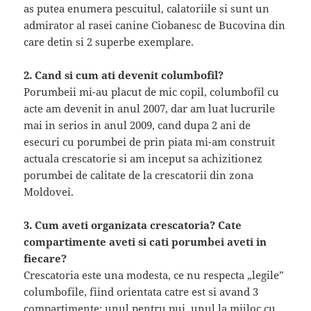
as putea enumera pescuitul, calatoriile si sunt un
admirator al rasei canine Ciobanesc de Bucovina din
care detin si 2 superbe exemplare.
2. Cand si cum ati devenit columbofil?
Porumbeii mi-au placut de mic copil, columbofil cu
acte am devenit in anul 2007, dar am luat lucrurile
mai in serios in anul 2009, cand dupa 2 ani de
esecuri cu porumbei de prin piata mi-am construit
actuala crescatorie si am inceput sa achizitionez
porumbei de calitate de la crescatorii din zona
Moldovei.
3. Cum aveti organizata crescatoria? Cate
compartimente aveti si cati porumbei aveti in
fiecare?
Crescatoria este una modesta, ce nu respecta „legile”
columbofile, fiind orientata catre est si avand 3
compartimente: unul pentru pui, unul la mijloc cu