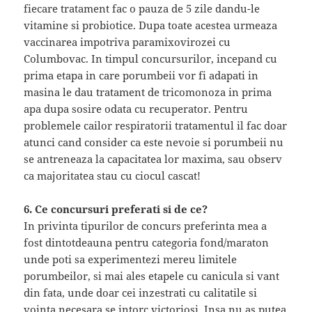
fiecare tratament fac o pauza de 5 zile dandu-le
vitamine si probiotice. Dupa toate acestea urmeaza
vaccinarea impotriva paramixovirozei cu
Columbovac. In timpul concursurilor, incepand cu
prima etapa in care porumbeii vor fi adapati in
masina le dau tratament de tricomonoza in prima
apa dupa sosire odata cu recuperator. Pentru
problemele cailor respiratorii tratamentul il fac doar
atunci cand consider ca este nevoie si porumbeii nu
se antreneaza la capacitatea lor maxima, sau observ
ca majoritatea stau cu ciocul cascat!
6. Ce concursuri preferati si de ce?
In privinta tipurilor de concurs preferinta mea a
fost dintotdeauna pentru categoria fond/maraton
unde poti sa experimentezi mereu limitele
porumbeilor, si mai ales etapele cu canicula si vant
din fata, unde doar cei inzestrati cu calitatile si
vointa necesara se intorc victoriosi. Insa nu as putea