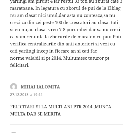
yarlingi am pirdut 4 iar restul 33 toti au zburat cate 3
maratoane. In legatura cu zborul de pui de la Elblag
nu am clasat nici unul,dar asta nu conteaza,sa nu
crezi ca din cei peste 100 de crescatori au clasat toti
si eu nu,au clasat vreo 7-8 porumbei dar sa nu crezi
ca vom renunta la zborurile de maraton cu puii.Poti
verifica centralizarile din anii anteriori si vezi cu
cati yarlingi incep in fiecare an si cati fac
norme,valabil si pt 2014. Multumesc tuturor pt
felicitari.
MIHAI IALOMITA
spune:
27.12.2013 la 19:44
FELICITARI SI LA MULTI ANI PTR 2014 ,MUNCA
MULTA DAR SE MERITA