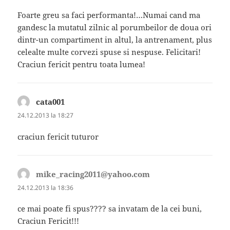
Foarte greu sa faci performanta!…Numai cand ma
gandesc la mutatul zilnic al porumbeilor de doua ori
dintr-un compartiment in altul, la antrenament, plus
celealte multe corvezi spuse si nespuse. Felicitari!
Craciun fericit pentru toata lumea!
cata001
spune:
24.12.2013 la 18:27
craciun fericit tuturor
mike_racing2011@yahoo.com
spune:
24.12.2013 la 18:36
ce mai poate fi spus???? sa invatam de la cei buni,
Craciun Fericit!!!