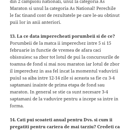
din 2 campioni nationali, unul la categoria As
Maraton si unul la categoria As National! Perechile
le fac tinand cont de rezultatele pe care le-au obtinut
puii lor in anii anteriori.
13. La ce data imperecheati porumbeii si de ce?
Porumbeii de la matca ii imperechez intre 5 si 15
februarie in functie de vremea de afara caci
obisnuiesc sa zbor tot lotul de pui la concursurile de
toamna de fond si mai nou maraton iar lotul de zbor
il imperechez in asa fel incat la momentul vaduvirii
puiul sa aiba intre 12-14 zile si aceasta sa fie cu 3-4
saptamani inainte de prima etapa de fond sau
maraton. In general se stie ca sunt necesare 3-4
saptamani de la vaduvire pentru a incepe sa intre in
forma.
14. Cati pui scoateti anual pentru Dvs. si cum ii
pregatiti pentru cariera de mai tarziu? Credeti ca