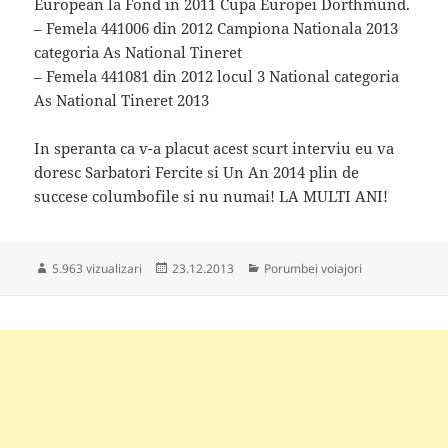
European la Fond in 2011 Cupa Europei Dorthmund.
– Femela 441006 din 2012 Campiona Nationala 2013
categoria As National Tineret
– Femela 441081 din 2012 locul 3 National categoria
As National Tineret 2013
In speranta ca v-a placut acest scurt interviu eu va
doresc Sarbatori Fercite si Un An 2014 plin de
succese columbofile si nu numai! LA MULTI ANI!
Publicat
Categorii
5.963 vizualizari
23.12.2013
Porumbei voiajori
pe