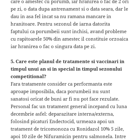
care o amestec cu porumb, iar hranirea o fac de 2 ori
pe zi, o data dupa antrenament si o data seara, dar le
dau in asa fel incat sa nu ramana mancare in
hranitoare. Pentru sezonul de iarna datorita
faptului ca porumbeii sunt inchisi, avand probleme
cu rapitoarele 50% din amestec il constituie orzoaica
iar hranirea o fac o singura data pe zi.
5. Care este planul de tratamente si vaccinari in
timpul unui an si in special in timpul sezonului
competitional?
Fara tratamente consider ca performanta este
aproape imposibila, daca porumbeii nu sunt
sanatosi oricat de buni ar fi nu pot face rezulate.
Personal fac un tratament general incepand cu luna
decembrie asfel: deparazitare interna/externa,
folosind picaturi Endectocid, urmeaza apoi un
tratament de tricomonoza cu Ronidazol 10% 5 zile,
apoi 10 zile de Nifuramicin pentru salmonela. Intre