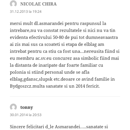
NICOLAE CHIRA
spune:
31.12.2013 la 19:24
mersi mult dl.asmarandei pentru raspunsul la
intrebare,nu va constat rezultatele si nici nu va tin
evidenta efectivului 50-80 de pui tot dumneavaastra
ai zis mai sus ca scoateti si etapa de elblag am
intrebat pentru ca stiu ca fost una…nereusita fiind si
eu membru ac.sv.eu concurez asa simbolic fiind mai
la distanta de inaripate dar foarte familiar cu
polonia si stiind personal unde se afla
elblag,gdansc,slupsk etc.deoare ce avind familie in
Bydgoszcz.multa sanatate si un 2014 fericit.
tonny
spune:
30.01.2014 la 20:53
Sincere felicitari d_le Asmarandei…..sanatate si