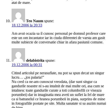
atat de mare.
Teo Naum
spune:
18.12.2006 la 20:33
Am avut ocazia sa il cunosc personal pe domnul profesor care
este un om incantator iar in ciuda diferentei de varsta am gasit
multe subiecte de conversatie chiar in afara pasiunii comune.
delabistrita
spune:
19.12.2006 la 00:31
Citind articolul pe nerasuflate, nu pot sa spun decat un singur
lucru… „jos palaria!”
Nu cred ca ne-am cunoscut vreodata, (dar sunt singur ca
gandurile noastre ni s-au intalnit de mai multe ori, asa cum se
intalnesc toate gandurile curate a toti columbofili ce viseaza
porumbei) dar in imaginatia mea aveti un suflet la fel de mare
ca si batranelul ce hranea porumbeii in piata, surprins de mine
in fotografiile postate pe site. Multa sanatate si sa auzim numai
de bine.