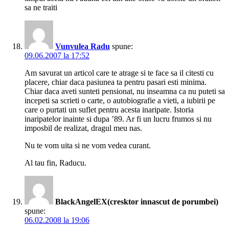
sa ne traiti
Vunvulea Radu
spune:
09.06.2007 la 17:52
Am savurat un articol care te atrage si te face sa il citesti cu
placere, chiar daca pasiunea ta pentru pasari esti minima.
Chiar daca aveti sunteti pensionat, nu inseamna ca nu puteti sa
incepeti sa scrieti o carte, o autobiografie a vieti, a iubirii pe
care o purtati un suflet pentru acesta inaripate. Istoria
inaripatelor inainte si dupa ’89. Ar fi un lucru frumos si nu
imposbil de realizat, dragul meu nas.
Nu te vom uita si ne vom vedea curant.
Al tau fin, Raducu.
BlackAngelEX(cresktor innascut de porumbei)
spune:
06.02.2008 la 19:06