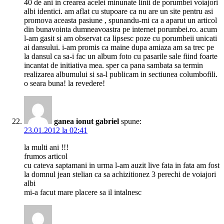
40 de ani in crearea acelei minunate linii de porumbei voiajori
albi identici. am aflat cu stupoare ca nu are un site pentru asi
promova aceasta pasiune , spunandu-mi ca a aparut un articol
din bunavointa dumneavoastra pe internet porumbei.ro. acum
l-am gasit si am observat ca lipsesc poze cu porumbeii unicati
ai dansului. i-am promis ca maine dupa amiaza am sa trec pe
la dansul ca sa-i fac un album foto cu pasarile sale fiind foarte
incantat de initiativa mea. sper ca pana sambata sa termin
realizarea albumului si sa-l publicam in sectiunea columbofili.
o seara buna! la revedere!
ganea ionut gabriel
spune:
23.01.2012 la 02:41
la multi ani !!!
frumos articol
cu cateva saptamani in urma l-am auzit live fata in fata am fost
la domnul jean stelian ca sa achizitionez 3 perechi de voiajori
albi
mi-a facut mare placere sa il intalnesc