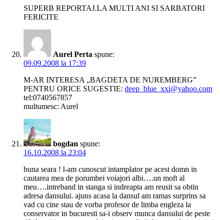
SUPERB REPORTAJ.LA MULTI ANI SI SARBATORI
FERICITE
Aurel Perta
spune:
09.09.2008 la 17:39
M-AR INTERESA „BAGDETA DE NUREMBERG”
PENTRU ORICE SUGESTIE:
deep_blue_xxi@yahoo.com
tel:0740567857
multumesc: Aurel
bogdan
spune:
16.10.2008 la 23:04
buna seara ! l-am cunoscut intamplator pe acest domn in
cautarea mea de porumbei voiajori albi….un moft al
meu….intreband in stanga si indreapta am reusit sa obtin
adresa dansului. ajuns acasa la dansul am ramas surprins sa
vad cu cine stau de vorba profesor de limba engleza la
conservator in bucuresti sa-i observ munca dansului de peste