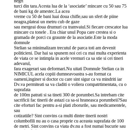
negri
turci din tara.Acesta lua de la ‘asociatie’ mincare cu 50 sau 75
de bani kg de amestec.La acea
vreme cu 50 de bani luai doua chifle,sau un sfert de piine
neagra,plateai un metru cub de gaze
sau mergeai doua drumuri cu tramvaiul.Si fiecare crescator lua
mincare cu tonele . Era chiar unul Popa care crestea si o
gramada de porci cu graunte de la asociatie.Este la moda
domnule
Stelian sa minimalizam trecutul de parca toti am devenit
politicieni. Dar hai sa spunem noi cei cu mai multa experienta
de viata ce se intimpla in acele vremuri ca sa stie si cei tineri
adevarul,
fara exagerari sau deformari.Nu uitati Domnule Stelian ca in
NIMICUL acela copiii dumneavoastra s-au format ca
oameni,inginer si doctor cu care sint sigur ca va mindriti iar
Dv.va permiteati sa va claditi o voliera compatrtimentata, cu o
suprafata
de 100m patrati si sa tineti 300 de porumbei.Sa intrebam cite
sacrificii fac tinerii de astazi ca sa-si hraneasca porumbeii?Sau
cite eforturi fac pentru a-si plati zborurile, sau medicamentele,
sau
cotizatiile? Sint convins ca multi dintre tinerii nostri
columbofili nu au o casa proprie cu aceasta suprafata de 100
de metri. Sint convins ca viata dv.nu a fost numai bucurie sau