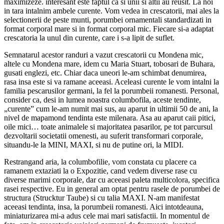
maximizeze. interesant este faptul ca si unii si altii au reusit. La noi
in tara intalnim ambele curente. Vom vedea in crescatorii, mai ales la
selectionerii de peste munti, porumbei ornamentali standardizati in
format corporal mare si in format corporal mic. Fiecare si-a adaptat
crescatoria la unul din curente, care i s-a lipit de suflet.
Semnatarul acestor randuri a vazut crescatorii cu Mondena mic,
altele cu Mondena mare, idem cu Maria Stuart, tobosari de Buhara,
gusati englezi, etc. Chiar daca uneori le-am schimbat denumirea,
rasa insa este si va ramane aceeasi. Aceleasi curente le vom intalni la
familia pescarusilor germani, la fel la porumbeii romanesti. Personal,
consider ca, desi in lumea noastra columbofila, aceste tendinte,
„curente” cum le-am numit mai sus, au aparut in ultimii 50 de ani, la
nivel de mapamond tendinta este milenara. Asa au aparut caii pitici,
oile mici… toate animalele si majoritatea pasarilor, pe tot parcursul
dezvoltarii societatii omenesti, au suferit transformari corporale,
situandu-le la MINI, MAXI, si nu de putine ori, la MIDI.
Restrangand aria, la columbofilie, vom constata cu placere ca
ramanem extaziati la o Expozitie, cand vedem diverse rase cu
diverse marimi corporale, dar cu aceeasi paleta multicolora, specifica
rasei respective. Eu in general am optat pentru rasele de porumbei de
structura (Strucktur Taube) si cu talia MAXI. N-am manifestat
aceeasi tendinta, insa, la porumbeii romanesti. Aici intotdeauna,
miniaturizarea mi-a adus cele mai mari satisfactii. In momentul de