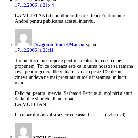
17.12.2006 la 21:44
LA MUL?I ANI domnullui profesor,?i felicit?ri domnule
Andrei pentru publicarea acestui interviu.
Dragomir Viorel Marian
spune:
17.12.2006 la 22:11
Timpul trece prea repede pentru a realiza tot ceea ce ne
propunem. Tot ce conteaza este ca in urma noastra sa ramana
ceva pentru generatiile viitoare, si daca peste 100 de ani
cineva undeva ne mai pronunta numele inseamna un lucru
mare.
Felicitari pentru interviu, Sarbatori Fericite si impliniri alaturi
de familie si prietenii innaripati.
LA MULTI ANI !
Un tanar din orasul strazilor cu castani……… (azi cu tei)