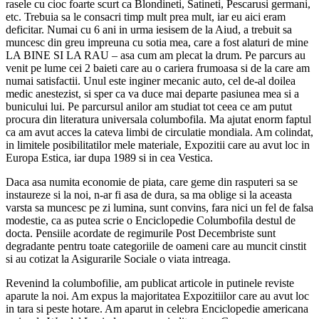
rasele cu cioc foarte scurt ca Blondineti, Satineti, Pescarusi germani,
etc. Trebuia sa le consacri timp mult prea mult, iar eu aici eram
deficitar. Numai cu 6 ani in urma iesisem de la Aiud, a trebuit sa
muncesc din greu impreuna cu sotia mea, care a fost alaturi de mine
LA BINE SI LA RAU – asa cum am plecat la drum. Pe parcurs au
venit pe lume cei 2 baieti care au o cariera frumoasa si de la care am
numai satisfactii. Unul este inginer mecanic auto, cel de-al doilea
medic anestezist, si sper ca va duce mai departe pasiunea mea si a
bunicului lui. Pe parcursul anilor am studiat tot ceea ce am putut
procura din literatura universala columbofila. Ma ajutat enorm faptul
ca am avut acces la cateva limbi de circulatie mondiala. Am colindat,
in limitele posibilitatilor mele materiale, Expozitii care au avut loc in
Europa Estica, iar dupa 1989 si in cea Vestica.
Daca asa numita economie de piata, care geme din rasputeri sa se
instaureze si la noi, n-ar fi asa de dura, sa ma oblige si la aceasta
varsta sa muncesc pe zi lumina, sunt convins, fara nici un fel de falsa
modestie, ca as putea scrie o Enciclopedie Columbofila destul de
docta. Pensiile acordate de regimurile Post Decembriste sunt
degradante pentru toate categoriile de oameni care au muncit cinstit
si au cotizat la Asigurarile Sociale o viata intreaga.
Revenind la columbofilie, am publicat articole in putinele reviste
aparute la noi. Am expus la majoritatea Expozitiilor care au avut loc
in tara si peste hotare. Am aparut in celebra Enciclopedie americana