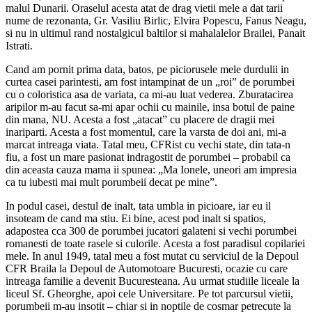
malul Dunarii. Oraselul acesta atat de drag vietii mele a dat tarii
nume de rezonanta, Gr. Vasiliu Birlic, Elvira Popescu, Fanus Neagu,
si nu in ultimul rand nostalgicul baltilor si mahalalelor Brailei, Panait
Istrati.
Cand am pornit prima data, batos, pe piciorusele mele durdulii in
curtea casei parintesti, am fost intampinat de un „roi” de porumbei
cu o coloristica asa de variata, ca mi-au luat vederea. Zburatacirea
aripilor m-au facut sa-mi apar ochii cu mainile, insa botul de paine
din mana, NU. Acesta a fost „atacat” cu placere de dragii mei
inariparti. Acesta a fost momentul, care la varsta de doi ani, mi-a
marcat intreaga viata. Tatal meu, CFRist cu vechi state, din tata-n
fiu, a fost un mare pasionat indragostit de porumbei – probabil ca
din aceasta cauza mama ii spunea: „Ma Ionele, uneori am impresia
ca tu iubesti mai mult porumbeii decat pe mine”.
In podul casei, destul de inalt, tata umbla in picioare, iar eu il
insoteam de cand ma stiu. Ei bine, acest pod inalt si spatios,
adapostea cca 300 de porumbei jucatori galateni si vechi porumbei
romanesti de toate rasele si culorile. Acesta a fost paradisul copilariei
mele. In anul 1949, tatal meu a fost mutat cu serviciul de la Depoul
CFR Braila la Depoul de Automotoare Bucuresti, ocazie cu care
intreaga familie a devenit Bucuresteana. Au urmat studiile liceale la
liceul Sf. Gheorghe, apoi cele Universitare. Pe tot parcursul vietii,
porumbeii m-au insotit – chiar si in noptile de cosmar petrecute la