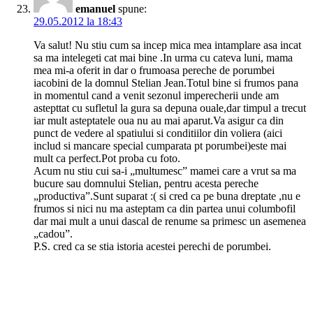
emanuel
spune:
29.05.2012 la 18:43
Va salut! Nu stiu cum sa incep mica mea intamplare asa incat
sa ma intelegeti cat mai bine .In urma cu cateva luni, mama
mea mi-a oferit in dar o frumoasa pereche de porumbei
iacobini de la domnul Stelian Jean.Totul bine si frumos pana
in momentul cand a venit sezonul imperecherii unde am
astepttat cu sufletul la gura sa depuna ouale,dar timpul a trecut
iar mult asteptatele oua nu au mai aparut.Va asigur ca din
punct de vedere al spatiului si conditiilor din voliera (aici
includ si mancare special cumparata pt porumbei)este mai
mult ca perfect.Pot proba cu foto.
Acum nu stiu cui sa-i „multumesc” mamei care a vrut sa ma
bucure sau domnului Stelian, pentru acesta pereche
„productiva”.Sunt suparat :( si cred ca pe buna dreptate ,nu e
frumos si nici nu ma asteptam ca din partea unui columbofil
dar mai mult a unui dascal de renume sa primesc un asemenea
„cadou”.
P.S. cred ca se stia istoria acestei perechi de porumbei.