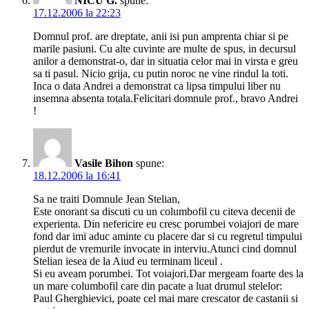
NICU G.
spune:
17.12.2006 la 22:23
Domnul prof. are dreptate, anii isi pun amprenta chiar si pe
marile pasiuni. Cu alte cuvinte are multe de spus, in decursul
anilor a demonstrat-o, dar in situatia celor mai in virsta e greu
sa ti pasul. Nicio grija, cu putin noroc ne vine rindul la toti.
Inca o data Andrei a demonstrat ca lipsa timpului liber nu
insemna absenta totala.Felicitari domnule prof., bravo Andrei
!
Vasile Bihon
spune:
18.12.2006 la 16:41
Sa ne traiti Domnule Jean Stelian,
Este onorant sa discuti cu un columbofil cu citeva decenii de
experienta. Din nefericire eu cresc porumbei voiajori de mare
fond dar imi aduc aminte cu placere dar si cu regretul timpului
pierdut de vremurile invocate in interviu.Atunci cind domnul
Stelian iesea de la Aiud eu terminam liceul .
Si eu aveam porumbei. Tot voiajori.Dar mergeam foarte des la
un mare columbofil care din pacate a luat drumul stelelor:
Paul Gherghievici, poate cel mai mare crescator de castanii si