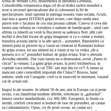
scrisa de Wendel Levi, deasemenea in literatura Germana.
Columbofilia romaneasca dupa cel de-al doilea razboi mondial a
avut si urcusuri spectaculoase dar si coborasuri la fel de
spectaculoase, totul raportat la intreaga noastra viata sociala. Acum,
mai nou a aparut ISTERIA gripei aviare, care dupa umila mea
parere este o facatura de cea mai proasta calitate. Cineva si ceva din
lumea asta nebuna ne considera o natiune de handicapati – unul care
afirma ca minerii au venit la Bucuresti sa sadeasca flori, altii care
inchid si deschid focare de gripa imaginare si ca o culme a ironiei,
transfera aceasta isterie si la alte specii – porumbei. Bineinteles ca
nimeni pana in prezent nu a vazut un cetatean al Romaniei bolnav
de gripa aviara, tot asa nimeni nu a vazut si nu va vedea „de-a
pururea si-o zi” porumbel bolnav de gripa aviara. Este o aberatie
dovedita stiintific. Dar cum istoria ne-a demonstrat, avem „Panes et
circus” la romani. La gaini gripa aviara, la porci trichineloza, la
copitate vaca nebuna, la cai TBC sau mai stiu eu ce?! A ramas sa
mancam catei comestibili importati din China?? Bravos, halal
natiune, unde esti Caragiale, cred ca te rasucesti in mormant, vazand
cat de actual esti.
Inapoi la ale noastre. In ultimii 50 de ani, atat in Europa cat si peste
ocean, s-au manifestat tendinte diferite, referitoare la „gabaritul”
tuturor raselor standardizate, cca 360-380. Europenii, in frunte cu
nemtii, celebrii crescatori si inoitori de rase de porumbei, au cautat
sa-i miniaturizeze. Opus, cei de peste ocean, au cautat sa-i