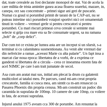
dat, toate cerealele au fost declarate monopol de stat. Vai de acela la
care militia de trista amintire gasea acasa floarea soarelui, mazare, in,
canepa, orz sau concentrate – primei sigur ani grei de puscarie.
Numai cu graul si porumbul primit de tarani de la CAP-uri, nu se
puteau intretine nici porumbeii voiajori sportivi nici cei ornamentali
tinuti in voliere – vremuri grele si pentru crescatori si pentru
porumbei. Cu mari riscuri primeai ceva cereale si seminte mai
selecte si grija cea mare era sa fie consumate urgent, sa nu ramana
„bob” de „corp delict”.
Dar cum tot ce exista pe lumea asta are un inceput si un sfarsit, s-a
terminat si cu calamitatea susmentionata. Au venit alte vremuri dar
din nefericire a ramas „aceeasi Marie cu alta palarie”. Un fapt insa a
marcat clar noua epoca: libertatea de a vorbi, de a exprima ce
gandesti si libertatea de a circula – ceea ce inseamna enorm fata de
acel NIMIC pe care l-am trait jumatate de secol.
Asa cum am aratat mai sus, initial am plecat la drum cu galatenii
multicolori ai tatalui meu. Pe parcurs, cand mi-am creat propria
crescatorie, familia si cusca mea, am simtit ca m-am renascut ca
Pasarea Phoenix din propria cenusa. Mi-am construit un padoc din
caramida in suprafata de 100mp. 10 camere de cate 10mp, cu voliere
in fata, de aceeasi suprafata.
Injurul anului 1975 aveam cca 300 de porumbe. Am renuntat la