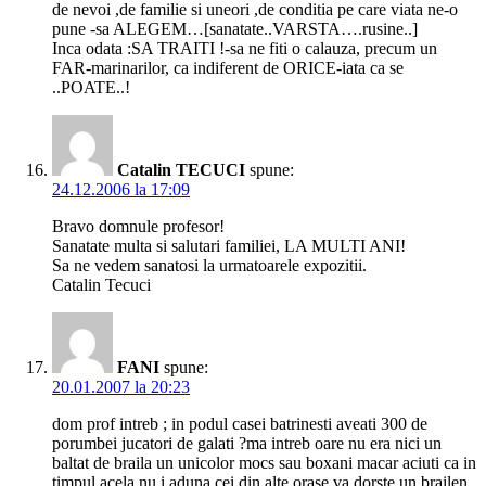
de nevoi ,de familie si uneori ,de conditia pe care viata ne-o
pune -sa ALEGEM…[sanatate..VARSTA….rusine..]
Inca odata :SA TRAITI !-sa ne fiti o calauza, precum un
FAR-marinarilor, ca indiferent de ORICE-iata ca se
..POATE..!
Catalin TECUCI
spune:
24.12.2006 la 17:09
Bravo domnule profesor!
Sanatate multa si salutari familiei, LA MULTI ANI!
Sa ne vedem sanatosi la urmatoarele expozitii.
Catalin Tecuci
FANI
spune:
20.01.2007 la 20:23
dom prof intreb ; in podul casei batrinesti aveati 300 de
porumbei jucatori de galati ?ma intreb oare nu era nici un
baltat de braila un unicolor mocs sau boxani macar aciuti ca in
timpul acela nu i aduna cei din alte orase va dorste un brailen