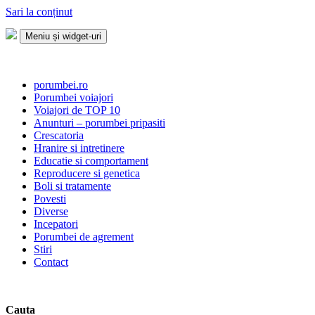
Sari la conținut
Meniu și widget-uri
Porumbei.ro
Enciclopedia porumbelului
porumbei.ro
Porumbei voiajori
Voiajori de TOP 10
Anunturi – porumbei pripasiti
Crescatoria
Hranire si intretinere
Educatie si comportament
Reproducere si genetica
Boli si tratamente
Povesti
Diverse
Incepatori
Porumbei de agrement
Stiri
Contact
Cauta