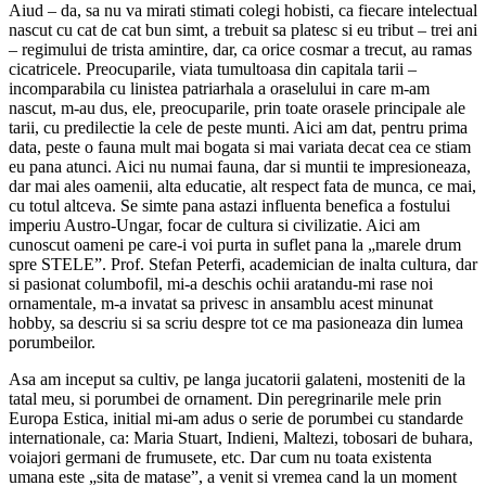
Aiud – da, sa nu va mirati stimati colegi hobisti, ca fiecare intelectual
nascut cu cat de cat bun simt, a trebuit sa platesc si eu tribut – trei ani
– regimului de trista amintire, dar, ca orice cosmar a trecut, au ramas
cicatricele. Preocuparile, viata tumultoasa din capitala tarii –
incomparabila cu linistea patriarhala a oraselului in care m-am
nascut, m-au dus, ele, preocuparile, prin toate orasele principale ale
tarii, cu predilectie la cele de peste munti. Aici am dat, pentru prima
data, peste o fauna mult mai bogata si mai variata decat cea ce stiam
eu pana atunci. Aici nu numai fauna, dar si muntii te impresioneaza,
dar mai ales oamenii, alta educatie, alt respect fata de munca, ce mai,
cu totul altceva. Se simte pana astazi influenta benefica a fostului
imperiu Austro-Ungar, focar de cultura si civilizatie. Aici am
cunoscut oameni pe care-i voi purta in suflet pana la „marele drum
spre STELE”. Prof. Stefan Peterfi, academician de inalta cultura, dar
si pasionat columbofil, mi-a deschis ochii aratandu-mi rase noi
ornamentale, m-a invatat sa privesc in ansamblu acest minunat
hobby, sa descriu si sa scriu despre tot ce ma pasioneaza din lumea
porumbeilor.
Asa am inceput sa cultiv, pe langa jucatorii galateni, mosteniti de la
tatal meu, si porumbei de ornament. Din peregrinarile mele prin
Europa Estica, initial mi-am adus o serie de porumbei cu standarde
internationale, ca: Maria Stuart, Indieni, Maltezi, tobosari de buhara,
voiajori germani de frumusete, etc. Dar cum nu toata existenta
umana este „sita de matase”, a venit si vremea cand la un moment