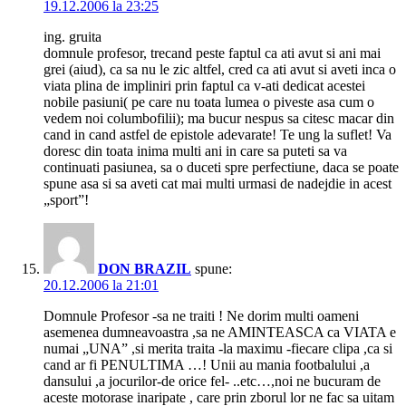
19.12.2006 la 23:25
ing. gruita
domnule profesor, trecand peste faptul ca ati avut si ani mai
grei (aiud), ca sa nu le zic altfel, cred ca ati avut si aveti inca o
viata plina de impliniri prin faptul ca v-ati dedicat acestei
nobile pasiuni( pe care nu toata lumea o piveste asa cum o
vedem noi columbofilii); ma bucur nespus sa citesc macar din
cand in cand astfel de epistole adevarate! Te ung la suflet! Va
doresc din toata inima multi ani in care sa puteti sa va
continuati pasiunea, sa o duceti spre perfectiune, daca se poate
spune asa si sa aveti cat mai multi urmasi de nadejdie in acest
„sport”!
DON BRAZIL
spune:
20.12.2006 la 21:01
Domnule Profesor -sa ne traiti ! Ne dorim multi oameni
asemenea dumneavoastra ,sa ne AMINTEASCA ca VIATA e
numai „UNA” ,si merita traita -la maximu -fiecare clipa ,ca si
cand ar fi PENULTIMA …! Unii au mania footbalului ,a
dansului ,a jocurilor-de orice fel- ..etc…,noi ne bucuram de
aceste motorase inaripate , care prin zborul lor ne fac sa uitam