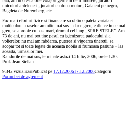
fata, am in crescatorie voiajori germani de frumusete, jucatori
unicolori ardelenesti, jucatori cu doua moturi, Galateni pe negru,
Bagdeta de Nuremberg, etc.
Fac mari eforturi fizice si financiare sa obtin o paleta variata si
multicolora a raselor amintite mai sus – dar e greu, e din ce in ce mai
greu, se apropie cu pasi mari, drumul cel lung „SPRE STELE”. Am
73 de ani, nu mai pot tine pasul cu igienizarea padocului si a
volierelor, nu mai am rabdarea, puterea si vigoarea tineretii, sa
acopar tot si toate legate de aceasta nobila si frumoasa pasiune – las
aceasta, urmasilor mei.
Randurile de mai sus, terminate astazi 14 Iulie, 2006, orele 1:30.
Prof. Jean Stelian
9.342 vizualizari
Publicat pe
17.12.2006
17.12.2006
Categorii
Porumbei de agrement