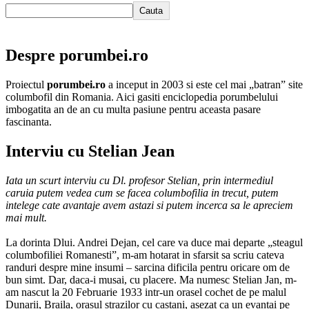
Cauta
Despre porumbei.ro
Proiectul
porumbei.ro
a inceput in 2003 si este cel mai „batran” site
columbofil din Romania. Aici gasiti enciclopedia porumbelului
imbogatita an de an cu multa pasiune pentru aceasta pasare
fascinanta.
Interviu cu Stelian Jean
Iata un scurt interviu cu Dl. profesor Stelian, prin intermediul
caruia putem vedea cum se facea columbofilia in trecut, putem
intelege cate avantaje avem astazi si putem incerca sa le apreciem
mai mult.
La dorinta Dlui. Andrei Dejan, cel care va duce mai departe „steagul
columbofiliei Romanesti”, m-am hotarat in sfarsit sa scriu cateva
randuri despre mine insumi – sarcina dificila pentru oricare om de
bun simt. Dar, daca-i musai, cu placere. Ma numesc Stelian Jan, m-
am nascut la 20 Februarie 1933 intr-un orasel cochet de pe malul
Dunarii, Braila, orasul strazilor cu castani, asezat ca un evantai pe