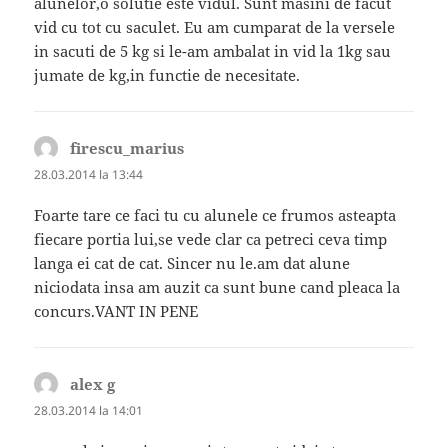
alunelor,o solutie este vidul. Sunt masini de facut
vid cu tot cu saculet. Eu am cumparat de la versele
in sacuti de 5 kg si le-am ambalat in vid la 1kg sau
jumate de kg,in functie de necesitate.
firescu_marius
spune:
28.03.2014 la 13:44
Foarte tare ce faci tu cu alunele ce frumos asteapta
fiecare portia lui,se vede clar ca petreci ceva timp
langa ei cat de cat. Sincer nu le.am dat alune
niciodata insa am auzit ca sunt bune cand pleaca la
concurs.VANT IN PENE
alex g
spune:
28.03.2014 la 14:01