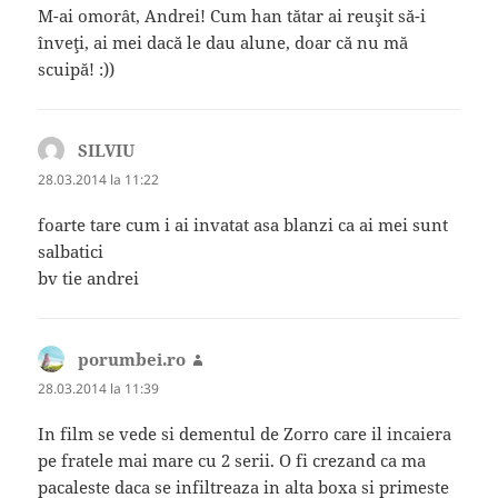
M-ai omorât, Andrei! Cum han tătar ai reuşit să-i
înveţi, ai mei dacă le dau alune, doar că nu mă
scuipă! :))
SILVIU
spune:
28.03.2014 la 11:22
foarte tare cum i ai invatat asa blanzi ca ai mei sunt
salbatici
bv tie andrei
porumbei.ro
spune:
28.03.2014 la 11:39
In film se vede si dementul de Zorro care il incaiera
pe fratele mai mare cu 2 serii. O fi crezand ca ma
pacaleste daca se infiltreaza in alta boxa si primeste