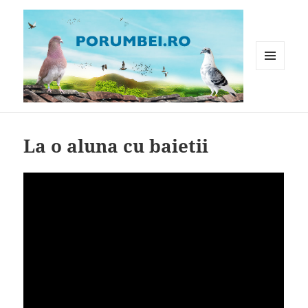
MENIU
ȘI
WIDGET-
Porumbei.ro
URI
La o aluna cu baietii