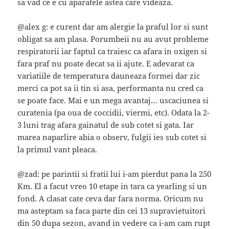
sa vad ce e cu aparatele astea care videaza.
@alex g: e curent dar am alergie la praful lor si sunt
obligat sa am plasa. Porumbeii nu au avut probleme
respiratorii iar faptul ca traiesc ca afara in oxigen si
fara praf nu poate decat sa ii ajute. E adevarat ca
variatiile de temperatura dauneaza formei dar zic
merci ca pot sa ii tin si asa, performanta nu cred ca
se poate face. Mai e un mega avantaj… uscaciunea si
curatenia (pa oua de coccidii, viermi, etc). Odata la 2-
3 luni trag afara gainatul de sub cotet si gata. Iar
marea naparlire abia o observ, fulgii ies sub cotet si
la primul vant pleaca.
@zad: pe parintii si fratii lui i-am pierdut pana la 250
Km. El a facut vreo 10 etape in tara ca yearling si un
fond. A clasat cate ceva dar fara norma. Oricum nu
ma asteptam sa faca parte din cei 13 supravietuitori
din 50 dupa sezon, avand in vedere ca i-am cam rupt