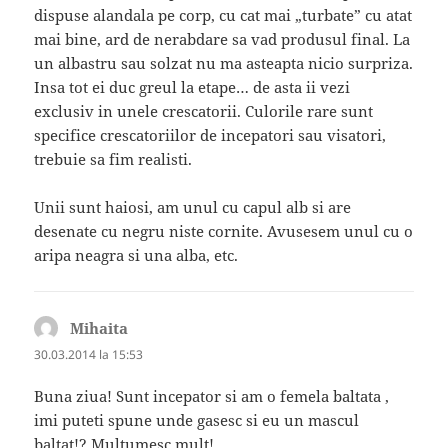
dispuse alandala pe corp, cu cat mai „turbate” cu atat
mai bine, ard de nerabdare sa vad produsul final. La
un albastru sau solzat nu ma asteapta nicio surpriza.
Insa tot ei duc greul la etape… de asta ii vezi
exclusiv in unele crescatorii. Culorile rare sunt
specifice crescatoriilor de incepatori sau visatori,
trebuie sa fim realisti.
Unii sunt haiosi, am unul cu capul alb si are
desenate cu negru niste cornite. Avusesem unul cu o
aripa neagra si una alba, etc.
Mihaita
spune:
30.03.2014 la 15:53
Buna ziua! Sunt incepator si am o femela baltata ,
imi puteti spune unde gasesc si eu un mascul
baltat!? Multumesc mult!