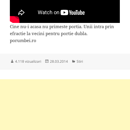
Cine nu-i acasa nu primeste portia. Unii intra prin
efractie la vecini pentru portie dubla.
porumbei.ro
Publicat
Categorii
4.118 vizualizari
28.03.2014
Stiri
pe