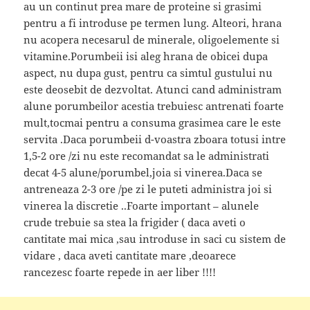
au un continut prea mare de proteine si grasimi
pentru a fi introduse pe termen lung. Alteori, hrana
nu acopera necesarul de minerale, oligoelemente si
vitamine.Porumbeii isi aleg hrana de obicei dupa
aspect, nu dupa gust, pentru ca simtul gustului nu
este deosebit de dezvoltat. Atunci cand administram
alune porumbeilor acestia trebuiesc antrenati foarte
mult,tocmai pentru a consuma grasimea care le este
servita .Daca porumbeii d-voastra zboara totusi intre
1,5-2 ore /zi nu este recomandat sa le administrati
decat 4-5 alune/porumbel,joia si vinerea.Daca se
antreneaza 2-3 ore /pe zi le puteti administra joi si
vinerea la discretie ..Foarte important – alunele
crude trebuie sa stea la frigider ( daca aveti o
cantitate mai mica ,sau introduse in saci cu sistem de
vidare , daca aveti cantitate mare ,deoarece
rancezesc foarte repede in aer liber !!!!