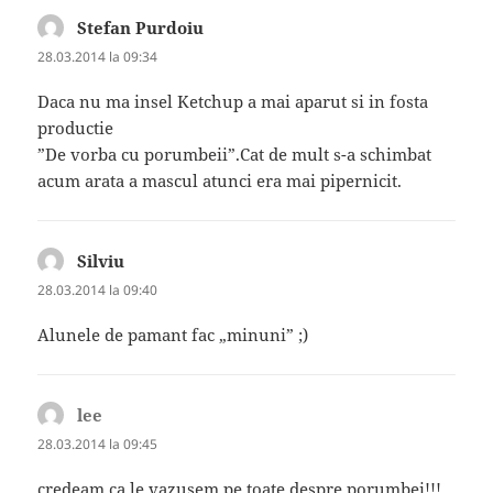
Stefan Purdoiu
spune:
28.03.2014 la 09:34
Daca nu ma insel Ketchup a mai aparut si in fosta
productie
”De vorba cu porumbeii”.Cat de mult s-a schimbat
acum arata a mascul atunci era mai pipernicit.
Silviu
spune:
28.03.2014 la 09:40
Alunele de pamant fac „minuni” ;)
lee
spune:
28.03.2014 la 09:45
credeam ca le vazusem pe toate despre porumbei!!!