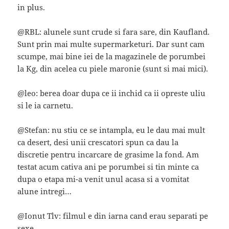
in plus.
@RBL: alunele sunt crude si fara sare, din Kaufland.
Sunt prin mai multe supermarketuri. Dar sunt cam
scumpe, mai bine iei de la magazinele de porumbei
la Kg, din acelea cu piele maronie (sunt si mai mici).
@leo: berea doar dupa ce ii inchid ca ii opreste uliu
si le ia carnetu.
@Stefan: nu stiu ce se intampla, eu le dau mai mult
ca desert, desi unii crescatori spun ca dau la
discretie pentru incarcare de grasime la fond. Am
testat acum cativa ani pe porumbei si tin minte ca
dupa o etapa mi-a venit unul acasa si a vomitat
alune intregi…
@Ionut Tlv: filmul e din iarna cand erau separati pe
sexe.