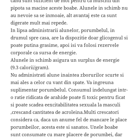
cand sunt suficient de moi pentru ca muschii din
pipota sa macine aceste boabe. Alunele in schimb nu
au nevoie sa se inmoaie, alt avantaj este ca sunt
digerate mult mai repede.
In lipsa administrarii alunelor, porumbelul, in
drumul spre casa, are la dispozitie doar glicogenul si
poate putina grasime, apoi isi va folosi rezervele
corporale ca sursa de energie.
Alunele in schimb asigura un surplus de energie
(9.3 calorii/gram).
Nu administrati alune inaintea zborurilor scurte si
mai ales a celor cu vant din spate. Va ingreuna
suplimentar porumbelul. Consumul indelungat intr-
o ratie ridicata de arahide poate fi toxic pentru ficat
si poate scadea eexcitabilitatea sexuala la masculi
,crescand cantitatea de acroleina.Multi crescatori
considera ca, daca un anume fel de mancare le place
porumbeilor, acesta este si sanatos. Unele boabe
sunt consumate cu mare placere de porumbei, dar