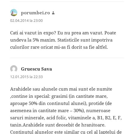
porumbei.ro
spune:
02.04.2014 la 23:00
Cati ai vazut in expo? Eu nu prea am vazut. Poate
undeva la 5% maxim. Statisticile sunt impotriva
culorilor rare oricat mi-as fi dorit sa fie altfel.
Gruescu Sava
spune:
12.01.2015 la 22:33
Arahidele sau alunele cum mai sunt ele numite
,contine in special: grasimi (in cantitate mare,
aproape 50% din continutul alunei), protide (de
asemenea in cantitate mare – 30%), numeroase
saruri minerale, acid folic, vitaminele a, B1, B2, E, F,
tanin.Arahidele sunt deosebit de hranitoare.
Continutul alunelor este similar cu cel al laptelui de