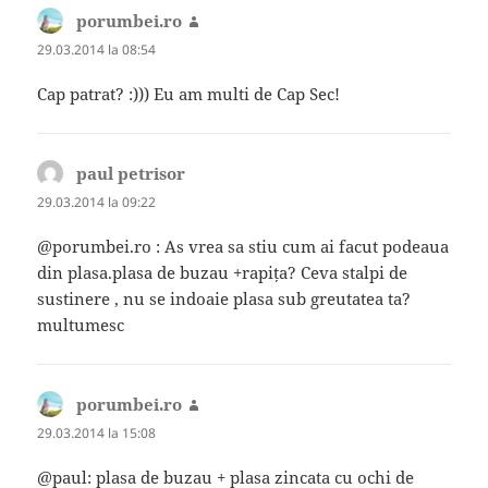
porumbei.ro
spune:
29.03.2014 la 08:54
Cap patrat? :))) Eu am multi de Cap Sec!
paul petrisor
spune:
29.03.2014 la 09:22
@porumbei.ro : As vrea sa stiu cum ai facut podeaua
din plasa.plasa de buzau +rapița? Ceva stalpi de
sustinere , nu se indoaie plasa sub greutatea ta?
multumesc
porumbei.ro
spune:
29.03.2014 la 15:08
@paul: plasa de buzau + plasa zincata cu ochi de