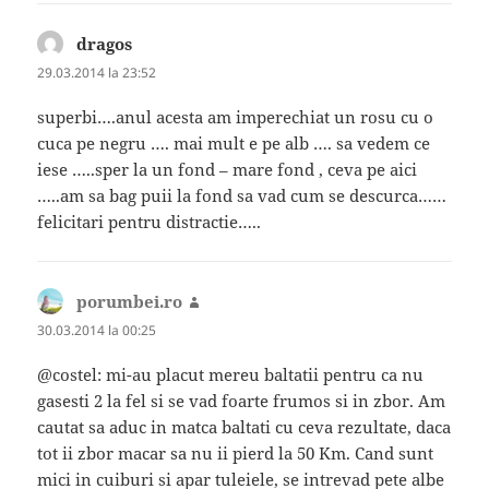
dragos
spune:
29.03.2014 la 23:52
superbi….anul acesta am imperechiat un rosu cu o
cuca pe negru …. mai mult e pe alb …. sa vedem ce
iese …..sper la un fond – mare fond , ceva pe aici
…..am sa bag puii la fond sa vad cum se descurca……
felicitari pentru distractie…..
porumbei.ro
spune:
30.03.2014 la 00:25
@costel: mi-au placut mereu baltatii pentru ca nu
gasesti 2 la fel si se vad foarte frumos si in zbor. Am
cautat sa aduc in matca baltati cu ceva rezultate, daca
tot ii zbor macar sa nu ii pierd la 50 Km. Cand sunt
mici in cuiburi si apar tuleiele, se intrevad pete albe