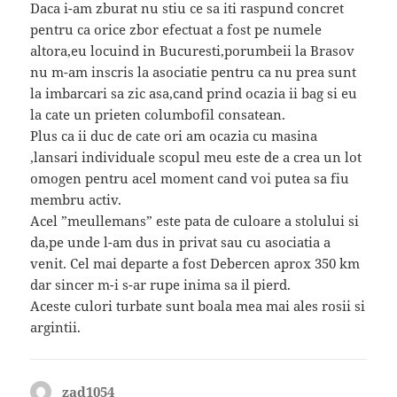
Daca i-am zburat nu stiu ce sa iti raspund concret
pentru ca orice zbor efectuat a fost pe numele
altora,eu locuind in Bucuresti,porumbeii la Brasov
nu m-am inscris la asociatie pentru ca nu prea sunt
la imbarcari sa zic asa,cand prind ocazia ii bag si eu
la cate un prieten columbofil consatean.
Plus ca ii duc de cate ori am ocazia cu masina
,lansari individuale scopul meu este de a crea un lot
omogen pentru acel moment cand voi putea sa fiu
membru activ.
Acel ”meullemans” este pata de culoare a stolului si
da,pe unde l-am dus in privat sau cu asociatia a
venit. Cel mai departe a fost Debercen aprox 350 km
dar sincer m-i s-ar rupe inima sa il pierd.
Aceste culori turbate sunt boala mea mai ales rosii si
argintii.
zad1054
spune: