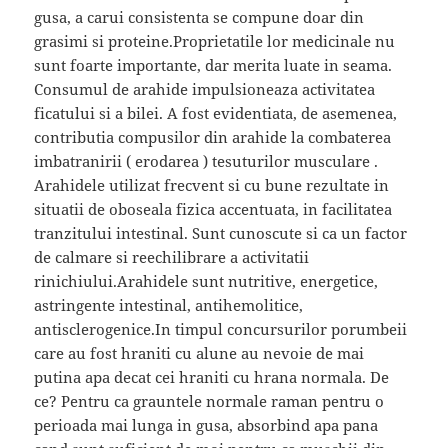
gusa, a carui consistenta se compune doar din
grasimi si proteine.Proprietatile lor medicinale nu
sunt foarte importante, dar merita luate in seama.
Consumul de arahide impulsioneaza activitatea
ficatului si a bilei. A fost evidentiata, de asemenea,
contributia compusilor din arahide la combaterea
imbatranirii ( erodarea ) tesuturilor musculare .
Arahidele utilizat frecvent si cu bune rezultate in
situatii de oboseala fizica accentuata, in facilitatea
tranzitului intestinal. Sunt cunoscute si ca un factor
de calmare si reechilibrare a activitatii
rinichiului.Arahidele sunt nutritive, energetice,
astringente intestinal, antihemolitice,
antisclerogenice.In timpul concursurilor porumbeii
care au fost hraniti cu alune au nevoie de mai
putina apa decat cei hraniti cu hrana normala. De
ce? Pentru ca grauntele normale raman pentru o
perioada mai lunga in gusa, absorbind apa pana