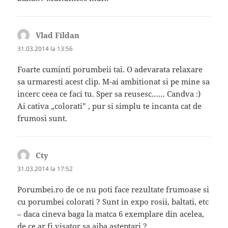
Vlad Fildan
spune:
31.03.2014 la 13:56
Foarte cuminti porumbeii tai. O adevarata relaxare
sa urmaresti acest clip. M-ai ambitionat si pe mine sa
incerc ceea ce faci tu. Sper sa reusesc…… Candva :)
Ai cativa „colorati” , pur si simplu te incanta cat de
frumosi sunt.
Cty
spune:
31.03.2014 la 17:52
Porumbei.ro de ce nu poti face rezultate frumoase si
cu porumbei colorati ? Sunt in expo rosii, baltati, etc
– daca cineva baga la matca 6 exemplare din acelea,
de ce ar fi visator sa aiba asteptari ?