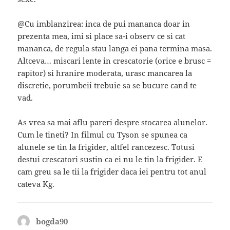
@Cu imblanzirea: inca de pui mananca doar in
prezenta mea, imi si place sa-i observ ce si cat
mananca, de regula stau langa ei pana termina masa.
Altceva… miscari lente in crescatorie (orice e brusc =
rapitor) si hranire moderata, urasc mancarea la
discretie, porumbeii trebuie sa se bucure cand te
vad.
As vrea sa mai aflu pareri despre stocarea alunelor.
Cum le tineti? In filmul cu Tyson se spunea ca
alunele se tin la frigider, altfel rancezesc. Totusi
destui crescatori sustin ca ei nu le tin la frigider. E
cam greu sa le tii la frigider daca iei pentru tot anul
cateva Kg.
bogda90
spune: