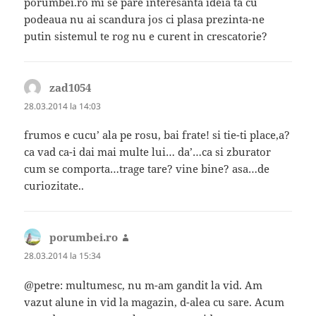
porumbei.ro mi se pare interesanta ideia ta cu
podeaua nu ai scandura jos ci plasa prezinta-ne
putin sistemul te rog nu e curent in crescatorie?
zad1054
spune:
28.03.2014 la 14:03
frumos e cucu’ ala pe rosu, bai frate! si tie-ti place,a?
ca vad ca-i dai mai multe lui… da’…ca si zburator
cum se comporta…trage tare? vine bine? asa…de
curiozitate..
porumbei.ro
spune:
28.03.2014 la 15:34
@petre: multumesc, nu m-am gandit la vid. Am
vazut alune in vid la magazin, d-alea cu sare. Acum