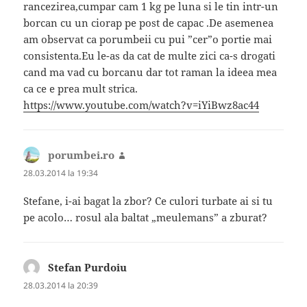
rancezirea,cumpar cam 1 kg pe luna si le tin intr-un
borcan cu un ciorap pe post de capac .De asemenea
am observat ca porumbeii cu pui ”cer”o portie mai
consistenta.Eu le-as da cat de multe zici ca-s drogati
cand ma vad cu borcanu dar tot raman la ideea mea
ca ce e prea mult strica.
https://www.youtube.com/watch?v=iYiBwz8ac44
porumbei.ro
spune:
28.03.2014 la 19:34
Stefane, i-ai bagat la zbor? Ce culori turbate ai si tu
pe acolo… rosul ala baltat „meulemans” a zburat?
Stefan Purdoiu
spune:
28.03.2014 la 20:39