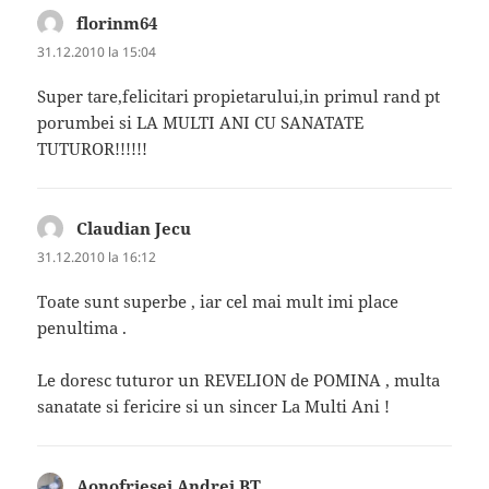
florinm64
spune:
31.12.2010 la 15:04
Super tare,felicitari propietarului,in primul rand pt
porumbei si LA MULTI ANI CU SANATATE
TUTUROR!!!!!!
Claudian Jecu
spune:
31.12.2010 la 16:12
Toate sunt superbe , iar cel mai mult imi place
penultima .
Le doresc tuturor un REVELION de POMINA , multa
sanatate si fericire si un sincer La Multi Ani !
Aonofriesei Andrei BT
spune: