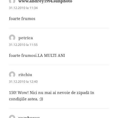
www.andrey1994.sunphoto
spune:
31.12.2010 la 11:34
foarte frumos
petrica
spune:
31.12.2010 la 11:55
foarte frumosi.LA MULTI ANI
ritchiu
spune:
31.12.2010 la 12:40
150! Wow! Nici nu mai ai nevoie de zăpadă în
condiţiile astea. :))
vasybuzau
spune: