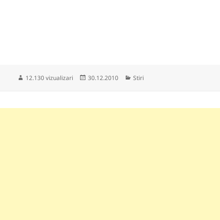
Publicat
Categorii
12.130 vizualizari
30.12.2010
Stiri
pe