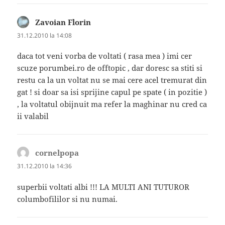
Zavoian Florin
spune:
31.12.2010 la 14:08
daca tot veni vorba de voltati ( rasa mea ) imi cer
scuze porumbei.ro de offtopic , dar doresc sa stiti si
restu ca la un voltat nu se mai cere acel tremurat din
gat ! si doar sa isi sprijine capul pe spate ( in pozitie )
, la voltatul obijnuit ma refer la maghinar nu cred ca
ii valabil
cornelpopa
spune:
31.12.2010 la 14:36
superbii voltati albi !!! LA MULTI ANI TUTUROR
columbofililor si nu numai.