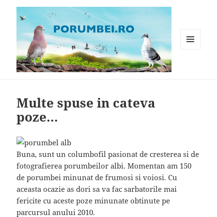
MENIU
ȘI
WIDGET-
Porumbei.ro
URI
Multe spuse in cateva
poze…
Buna, sunt un columbofil pasionat de cresterea si de
fotografierea porumbeilor albi. Momentan am 150
de porumbei minunat de frumosi si voiosi. Cu
aceasta ocazie as dori sa va fac sarbatorile mai
fericite cu aceste poze minunate obtinute pe
parcursul anului 2010.