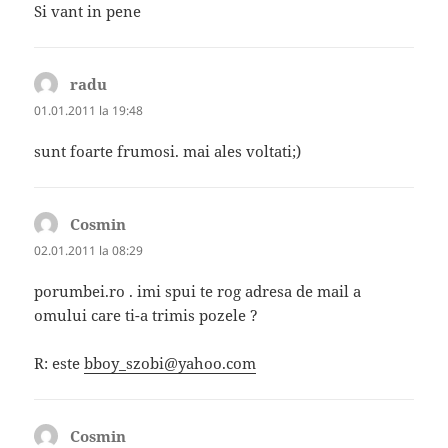
Si vant in pene
radu
spune:
01.01.2011 la 19:48
sunt foarte frumosi. mai ales voltati;)
Cosmin
spune:
02.01.2011 la 08:29
porumbei.ro . imi spui te rog adresa de mail a
omului care ti-a trimis pozele ?
R: este
bboy_szobi@yahoo.com
Cosmin
spune: