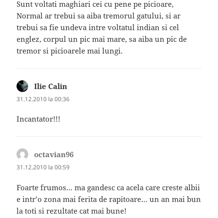
Sunt voltati maghiari cei cu pene pe picioare,
Normal ar trebui sa aiba tremorul gatului, si ar
trebui sa fie undeva intre voltatul indian si cel
englez, corpul un pic mai mare, sa aiba un pic de
tremor si picioarele mai lungi.
Ilie Calin
spune:
31.12.2010 la 00:36
Incantator!!!
octavian96
spune:
31.12.2010 la 00:59
Foarte frumos… ma gandesc ca acela care creste albii
e intr’o zona mai ferita de rapitoare… un an mai bun
la toti si rezultate cat mai bune!