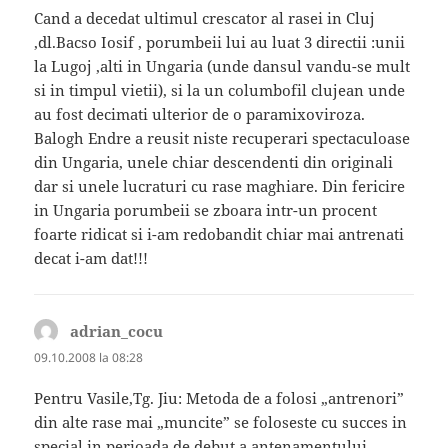
Cand a decedat ultimul crescator al rasei in Cluj
,dl.Bacso Iosif , porumbeii lui au luat 3 directii :unii
la Lugoj ,alti in Ungaria (unde dansul vandu-se mult
si in timpul vietii), si la un columbofil clujean unde
au fost decimati ulterior de o paramixoviroza.
Balogh Endre a reusit niste recuperari spectaculoase
din Ungaria, unele chiar descendenti din originali
dar si unele lucraturi cu rase maghiare. Din fericire
in Ungaria porumbeii se zboara intr-un procent
foarte ridicat si i-am redobandit chiar mai antrenati
decat i-am dat!!!
adrian_cocu
spune:
09.10.2008 la 08:28
Pentru Vasile,Tg. Jiu: Metoda de a folosi „antrenori”
din alte rase mai „muncite” se foloseste cu succes in
special in perioada de debut a antenamentului