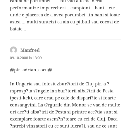
cantat de porumbel … .. nu vad altceva decat
performantze imperecheri .. campioni .. bani .. etc …
unde e placerea de a avea porumbei ..in bani si toate
astea … multi suntetzi ca aia cu pitbull sau cocosi de
bataie ..
Manfred
spune:
09.10.2008 la 13:09
@ptr. adrian_cocu@
In Ungaria sau folosit zbur?torii de Cluj ptr. a ?
mprosp?ta s?ngele la zbur?torii alba?trii de Pesta
(pesti-kek), care erau pe cale de dispari?ie si foarte
consangvini. La t?rgurile din Monor se vad de multe
ori ace?ti alba?trii de Pesta si printre ace?tia sunt si
exemplare foarte asem?n?toare cu cei de Cluj. Daca
?ntrebi vinzatorii cu ce sunt lucra?i, sau de ce sunt