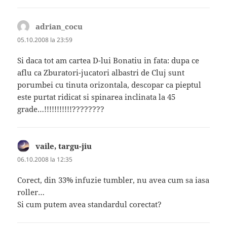
adrian_cocu
spune:
05.10.2008 la 23:59
Si daca tot am cartea D-lui Bonatiu in fata: dupa ce
aflu ca Zburatori-jucatori albastri de Cluj sunt
porumbei cu tinuta orizontala, descopar ca pieptul
este purtat ridicat si spinarea inclinata la 45
grade…!!!!!!!!!!!????????
vaile, targu-jiu
spune:
06.10.2008 la 12:35
Corect, din 33% infuzie tumbler, nu avea cum sa iasa
roller…
Si cum putem avea standardul corectat?