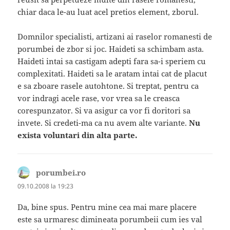
chiar daca le-au luat acel pretios element, zborul.
Domnilor specialisti, artizani ai raselor romanesti de
porumbei de zbor si joc. Haideti sa schimbam asta.
Haideti intai sa castigam adepti fara sa-i speriem cu
complexitati. Haideti sa le aratam intai cat de placut
e sa zboare rasele autohtone. Si treptat, pentru ca
vor indragi acele rase, vor vrea sa le creasca
corespunzator. Si va asigur ca vor fi doritori sa
invete. Si credeti-ma ca nu avem alte variante.
Nu
exista voluntari din alta parte.
porumbei.ro
spune:
09.10.2008 la 19:23
Da, bine spus. Pentru mine cea mai mare placere
este sa urmaresc dimineata porumbeii cum ies val