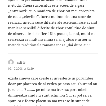
metodic.Cheia succesului este aceea de a gasi
„antrenori” cu o maniera de zbor cat mai apropiata
de cea a „elevilor”, lucru nu intotdeauna usor de
realizat, uneori suse diferite ale aceleiasi rase avand
maniere sensibil diferite de zbor.Totul tine de simt
de observatie si de fler ! Din pacate, la noi, multi nu
sesizeaza ce mult insemna sa ai ajutoare in aer si
metoda traditionala ramane tot sa „dai dupa ei” !
adi B
spune:
09.10.2008 la 12:29
exista cineva care creste si investeste in porumbei
doar ptr placerea de ai vedea pe casa sau zburand an
juru ei ,,, ? …..,,, pe mine ma trezesc porumbeii
dimineatza cind nu sunt schimbu` 1 … si pot sa va
spun ca e foarte placut sa ma trezesc in sunet de