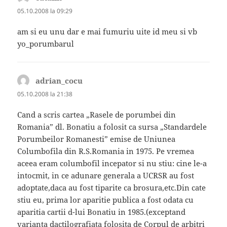
05.10.2008 la 09:29
am si eu unu dar e mai fumuriu uite id meu si vb
yo_porumbarul
adrian_cocu
spune:
05.10.2008 la 21:38
Cand a scris cartea „Rasele de porumbei din
Romania” dl. Bonatiu a folosit ca sursa „Standardele
Porumbeilor Romanesti” emise de Uniunea
Columbofila din R.S.Romania in 1975. Pe vremea
aceea eram columbofil incepator si nu stiu: cine le-a
intocmit, in ce adunare generala a UCRSR au fost
adoptate,daca au fost tiparite ca brosura,etc.Din cate
stiu eu, prima lor aparitie publica a fost odata cu
aparitia cartii d-lui Bonatiu in 1985.(exceptand
varianta dactilografiata folosita de Corpul de arbitri