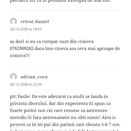
pierderii lor ca in posibilul exemplu de mai sus.
crivat daniel
spune:
08.10.2008 la 18:59
as dori si eu sa cumpar sunt din craiova
0762909282.daca tine cineva asa ceva mai aproape de
craiova!!!
adrian_cocu
spune:
08.10.2008 la 22:39
ptr.Vasile: Da este adevarat ca multi se lauda in
privinta zborului, dar din experienta iti spun ca
foarte putini sun cei care reusesc sa antreneze
metodic.Si fara antrenament nu obti nimic! Alea is
povesti ca iti iei pui din parinti care zboara 5-6-7 ore,