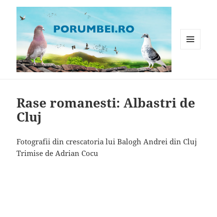
MENIU
ȘI
WIDGET-
Porumbei.ro
URI
Rase romanesti: Albastri de
Cluj
Fotografii din crescatoria lui Balogh Andrei din Cluj
Trimise de Adrian Cocu