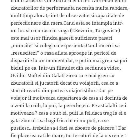
ii duci acasa si vor zbura si ei la fel! Antrenamentul
zburatorilor de performanta necesita multa rabdare,
mult timp alocat,simt de observatie si capacitate de
perfectionare din mers.Cand asta se intampla intr-
un loc si cu o rasa in voga (T.Severin, Targoviste)
este mai usor fiindca gasesti suficiente pasari
„muncite” si colegi cu experienta.Cand incerci sa
„resuscitezi” o rasa aflata aproape in pericol de
disparitie la un moment dat, e putin mai greu sa pui
biciul pe ea. Intr-un filmulet din sectiunea video,
Ovidiu Maftei din Galati zicea ca e mai greu cu
zburatorii si jucatorii decat cu voiajorii, cea ce a
starnit reactii din partea voiajoristilor. Dar pe
voiajor il motiveaza departarea de casa si dorinta de
a veni la cuib, la pui, la pereche,etc. Pe astialalti ce-i
motiveaza ? casa e sub ei, puii la fel,daca trag la ei e
gata zborul ! sa bagi frica in ei nu poti, ca se
pustiesc…trebuie sa-i faci sa zboare de placere ! Dar
fie placerea cat de mare, tot te saturi de la o vreme !