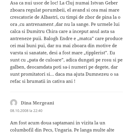
Asa ca nui usor de loc! La Cluj numai Istvan Geber
zboara regulat porumbeii, el avand si cea mai mare
crescatorie de Albastri, cu timpi de zbor de pina la o
ora ,cu antrenament ,dar nu la sange. Pe urmele lui
calca si Dumitru Chira care a inceput anul asta sa
antreneze puii. Balogh Endre e „matca” care produce
cei mai buni pui, dar nu mai zboara din motive de
varsta si sanatate, desi a fost mare „tipplerist”. Eu
sunt cu „pata de culoare”, adica dungati pe rosu si pe
galben, deocamdata poti sa-i numeri pe degete, dar
sunt promitatori si… daca ma ajuta Dumnezeu o sa
refac si brumatii in cativa ani !
Dina Mergeani
spune:
08.10.2008 la 22:40
Am fost acum doua saptamani in vizita la un
columbofil din Pecs, Ungaria. Pe langa multe alte