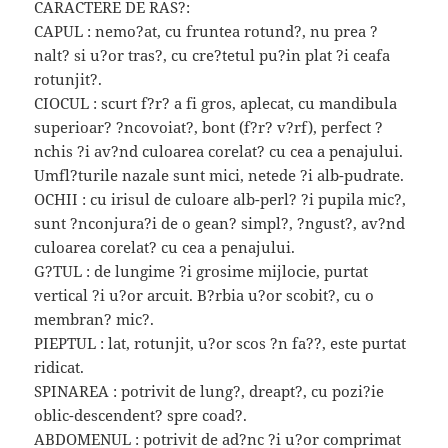
CARACTERE DE RAS?:
CAPUL : nemo?at, cu fruntea rotund?, nu prea ?
nalt? si u?or tras?, cu cre?tetul pu?in plat ?i ceafa
rotunjit?.
CIOCUL : scurt f?r? a fi gros, aplecat, cu mandibula
superioar? ?ncovoiat?, bont (f?r? v?rf), perfect ?
nchis ?i av?nd culoarea corelat? cu cea a penajului.
Umfl?turile nazale sunt mici, netede ?i alb-pudrate.
OCHII : cu irisul de culoare alb-perl? ?i pupila mic?,
sunt ?nconjura?i de o gean? simpl?, ?ngust?, av?nd
culoarea corelat? cu cea a penajului.
G?TUL : de lungime ?i grosime mijlocie, purtat
vertical ?i u?or arcuit. B?rbia u?or scobit?, cu o
membran? mic?.
PIEPTUL : lat, rotunjit, u?or scos ?n fa??, este purtat
ridicat.
SPINAREA : potrivit de lung?, dreapt?, cu pozi?ie
oblic-descendent? spre coad?.
ABDOMENUL : potrivit de ad?nc ?i u?or comprimat