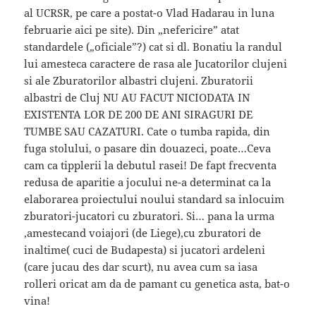
al UCRSR, pe care a postat-o Vlad Hadarau in luna
februarie aici pe site). Din „nefericire” atat
standardele („oficiale”?) cat si dl. Bonatiu la randul
lui amesteca caractere de rasa ale Jucatorilor clujeni
si ale Zburatorilor albastri clujeni. Zburatorii
albastri de Cluj NU AU FACUT NICIODATA IN
EXISTENTA LOR DE 200 DE ANI SIRAGURI DE
TUMBE SAU CAZATURI. Cate o tumba rapida, din
fuga stolului, o pasare din douazeci, poate…Ceva
cam ca tipplerii la debutul rasei! De fapt frecventa
redusa de aparitie a jocului ne-a determinat ca la
elaborarea proiectului noului standard sa inlocuim
zburatori-jucatori cu zburatori. Si… pana la urma
,amestecand voiajori (de Liege),cu zburatori de
inaltime( cuci de Budapesta) si jucatori ardeleni
(care jucau des dar scurt), nu avea cum sa iasa
rolleri oricat am da de pamant cu genetica asta, bat-o
vina!