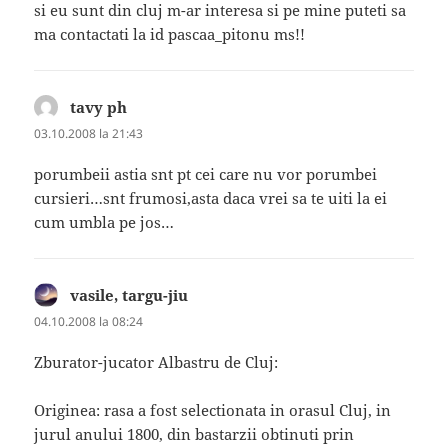
si eu sunt din cluj m-ar interesa si pe mine puteti sa
ma contactati la id pascaa_pitonu ms!!
tavy ph
spune:
03.10.2008 la 21:43
porumbeii astia snt pt cei care nu vor porumbei
cursieri…snt frumosi,asta daca vrei sa te uiti la ei
cum umbla pe jos…
vasile, targu-jiu
spune:
04.10.2008 la 08:24
Zburator-jucator Albastru de Cluj:
Originea: rasa a fost selectionata in orasul Cluj, in
jurul anului 1800, din bastarzii obtinuti prin