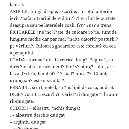
lateral.
ARIPILE : lungi, drepte, ascu?ite, cu cotul anterior
ie?it ?nafar? (?aripi de vultur?) ?i v?rfurile purtate
deasupra sau pe lateralele cozii, f?r? ?ns? a trena.
PICIOARELE : ne?nc?l?ate, de culoare ro?ie, sunt de
lungime medie dar par mai ?nalte datorit? posturii ?
pe v?rfuri?. Culoarea ghearelor este corelat? cu cea
a penajului.
COADA : format? din 12 retrice, lung?, ?ngust?, cu
direc?ie oblic-descendent? f?r? s? ating? solul, are
baza (t?rti?a) bombat? ? ?coad? nucat??. Glanda
uropigian? este dezvoltat?.
PENAJUL : scurt, neted, str?ns lipit de corp, pudrat.
DESEN : sunt crescu?i ?n variet??i dungate ?i brum?
rii-dungate.
CULORI : – albastru ?nchis dungat
. – albastru deschis dungat
– argintiu dungat
– ro?u dungat