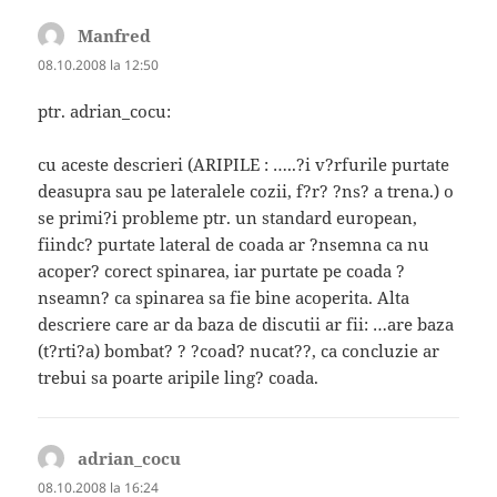
Manfred
spune:
08.10.2008 la 12:50
ptr. adrian_cocu:
cu aceste descrieri (ARIPILE : …..?i v?rfurile purtate
deasupra sau pe lateralele cozii, f?r? ?ns? a trena.) o
se primi?i probleme ptr. un standard european,
fiindc? purtate lateral de coada ar ?nsemna ca nu
acoper? corect spinarea, iar purtate pe coada ?
nseamn? ca spinarea sa fie bine acoperita. Alta
descriere care ar da baza de discutii ar fii: …are baza
(t?rti?a) bombat? ? ?coad? nucat??, ca concluzie ar
trebui sa poarte aripile ling? coada.
adrian_cocu
spune:
08.10.2008 la 16:24