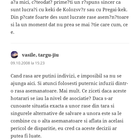
a?a mici, c?teodat? prime?ti un r?spuns sincer ca
sunt lucra?i cu keki de Kolozsv?r sau cu Pregai-kek.
Din p?cate foarte des sunt lucrate rase asem?n?toare
si la un moment dat nu prea se mai ?tie care cum, ce
e.
vasile, targu-jiu
spune:
09.10.2008 la 15:23
Cand rasa are putini indivizi, e imposibil sa nu se
ajunga aici. Si atunci folosesti puternic infuzii dintr-
o rasa asemanatoare. Mai mult. Ce ziceti daca aceste
hotarari se iau la nivel de asociatie? Daca s-ar
cunoaste situatia exacta a unor rase din tara si
singurele alternative de salvare a unora este sa le
combine cu o alta asemanatoare si aflata in acelasi
pericol de disparitie, eu cred ca aceste decizii ar
putea fi luate.