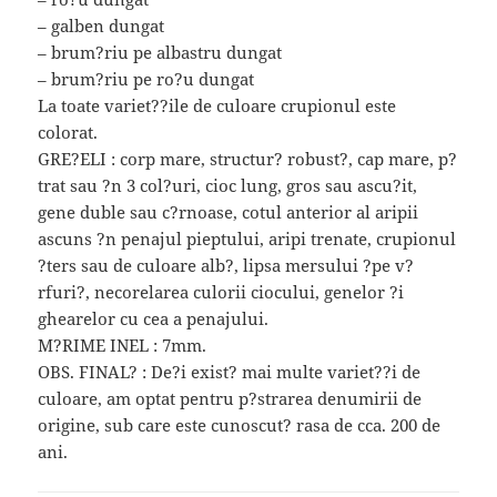
– galben dungat
– brum?riu pe albastru dungat
– brum?riu pe ro?u dungat
La toate variet??ile de culoare crupionul este
colorat.
GRE?ELI : corp mare, structur? robust?, cap mare, p?
trat sau ?n 3 col?uri, cioc lung, gros sau ascu?it,
gene duble sau c?rnoase, cotul anterior al aripii
ascuns ?n penajul pieptului, aripi trenate, crupionul
?ters sau de culoare alb?, lipsa mersului ?pe v?
rfuri?, necorelarea culorii ciocului, genelor ?i
ghearelor cu cea a penajului.
M?RIME INEL : 7mm.
OBS. FINAL? : De?i exist? mai multe variet??i de
culoare, am optat pentru p?strarea denumirii de
origine, sub care este cunoscut? rasa de cca. 200 de
ani.