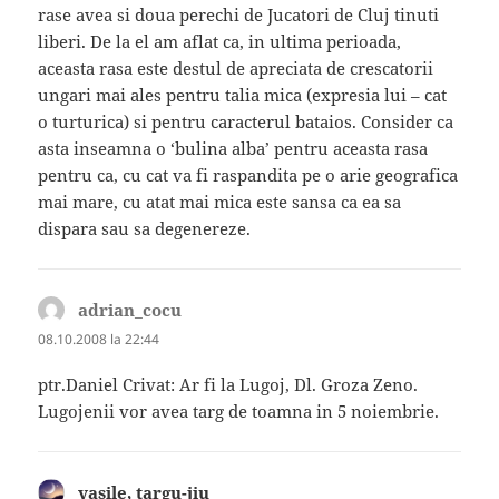
rase avea si doua perechi de Jucatori de Cluj tinuti
liberi. De la el am aflat ca, in ultima perioada,
aceasta rasa este destul de apreciata de crescatorii
ungari mai ales pentru talia mica (expresia lui – cat
o turturica) si pentru caracterul bataios. Consider ca
asta inseamna o ‘bulina alba’ pentru aceasta rasa
pentru ca, cu cat va fi raspandita pe o arie geografica
mai mare, cu atat mai mica este sansa ca ea sa
dispara sau sa degenereze.
adrian_cocu
spune:
08.10.2008 la 22:44
ptr.Daniel Crivat: Ar fi la Lugoj, Dl. Groza Zeno.
Lugojenii vor avea targ de toamna in 5 noiembrie.
vasile, targu-jiu
spune: