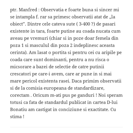
ptr. Manfred : Observatia e foarte buna si sincer mi
se intampla f. rar sa primesc observatii atat de „la
obiect”. Dintre cele cateva sute ( 3-400 ?) de pasari
existente in tara, foarte putine au coada nucata cum
aveau pe vremuri (chiar si in poze doar femela din
poza 1 si masculul din poza 2 indeplinesc aceasta
cerinta). Am lasat o portita si pentru cei cu aripile pe
coada care sunt dominanti, pentru a nu risca o
micsorare a bazei de selectie de catre putinii
crescatori pe care-i avem, care ar pune in si mai
mare pericol existenta rasei. Daca primim observatii
si de la comisia europeana de standardizare,
corectam . Oricum m-ati pus pe ganduri ! Noi speram
totusi ca fata de standardul publicat in cartea D-lui
Bonatiu am castigat in conciziune si exactitate. Cu
stima !