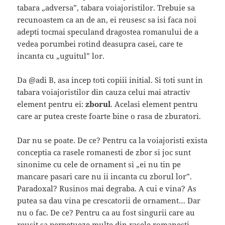
tabara „adversa”, tabara voiajoristilor. Trebuie sa
recunoastem ca an de an, ei reusesc sa isi faca noi
adepti tocmai speculand dragostea romanului de a
vedea porumbei rotind deasupra casei, care te
incanta cu „uguitul” lor.
Da @adi B, asa incep toti copiii initial. Si toti sunt in
tabara voiajoristilor din cauza celui mai atractiv
element pentru ei:
zborul
. Acelasi element pentru
care ar putea creste foarte bine o rasa de zburatori.
Dar nu se poate. De ce? Pentru ca la voiajoristi exista
conceptia ca rasele romanesti de zbor si joc sunt
sinonime cu cele de ornament si „ei nu tin pe
mancare pasari care nu ii incanta cu zborul lor”.
Paradoxal? Rusinos mai degraba. A cui e vina? As
putea sa dau vina pe crescatorii de ornament… Dar
nu o fac. De ce? Pentru ca au fost singurii care au
reusit sa perpetueze multe din rasele romanesti,