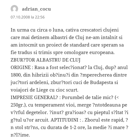
adrian_cocu
spune:
07.10.2008 la 22:56
In urma cu circa o luna, cativa crescatori clujeni
care mai detinem albastri de Cluj ne-am intalnit si
am intocmit un proiect de standard care speram sa
fie tradus si trimis spre omologare europeana.
ZBUR?TOR ALBASTRU DE CLUJ
ORIGINE : Rasa a fost selec?ionat? la Cluj, dup? anul
1800, din hibrizii ob?inu?i din ?mperecherea dintre
juc?tori ardeleni, zbur?tori cuci de Budapesta si
voiajori de Liege cu cioc scurt.
IMPRESIE GENERAL? : Porumbel de talie mic? (<
250gr.), cu temperament vioi, merge ?ntotdeauna pe
v?rful degetelor. ?inut? gra?ioas? cu pieptul s?ltat ?i
g?tul u?or arcuit. APTITUDINI : . Zborul este rapid, ?
n stol str?ns, cu durata de 1-2 ore, la medie ?i mare ?
n?l?ime.