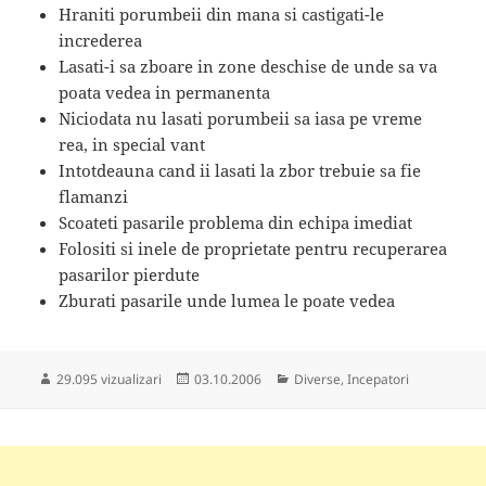
Hraniti porumbeii din mana si castigati-le
increderea
Lasati-i sa zboare in zone deschise de unde sa va
poata vedea in permanenta
Niciodata nu lasati porumbeii sa iasa pe vreme
rea, in special vant
Intotdeauna cand ii lasati la zbor trebuie sa fie
flamanzi
Scoateti pasarile problema din echipa imediat
Folositi si inele de proprietate pentru recuperarea
pasarilor pierdute
Zburati pasarile unde lumea le poate vedea
Publicat
Categorii
29.095 vizualizari
03.10.2006
Diverse
,
Incepatori
pe