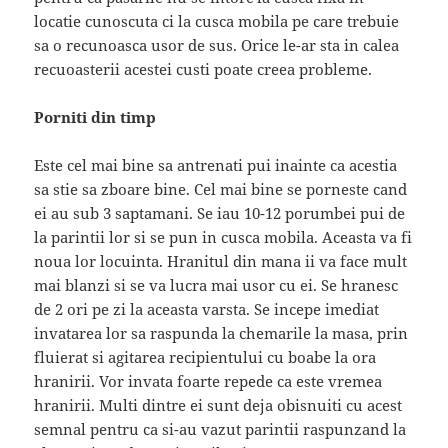
locatie cunoscuta ci la cusca mobila pe care trebuie
sa o recunoasca usor de sus. Orice le-ar sta in calea
recuoasterii acestei custi poate creea probleme.
Porniti din timp
Este cel mai bine sa antrenati pui inainte ca acestia
sa stie sa zboare bine. Cel mai bine se porneste cand
ei au sub 3 saptamani. Se iau 10-12 porumbei pui de
la parintii lor si se pun in cusca mobila. Aceasta va fi
noua lor locuinta. Hranitul din mana ii va face mult
mai blanzi si se va lucra mai usor cu ei. Se hranesc
de 2 ori pe zi la aceasta varsta. Se incepe imediat
invatarea lor sa raspunda la chemarile la masa, prin
fluierat si agitarea recipientului cu boabe la ora
hranirii. Vor invata foarte repede ca este vremea
hranirii. Multi dintre ei sunt deja obisnuiti cu acest
semnal pentru ca si-au vazut parintii raspunzand la