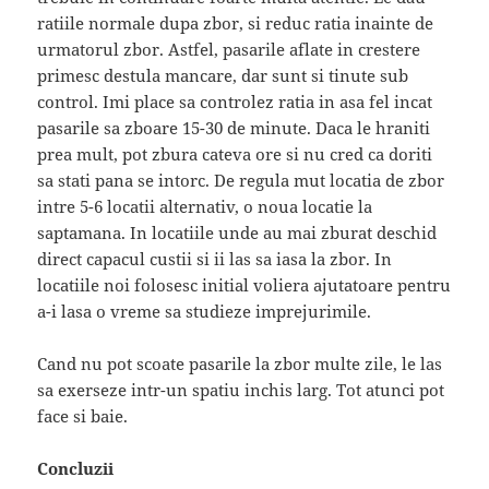
ratiile normale dupa zbor, si reduc ratia inainte de
urmatorul zbor. Astfel, pasarile aflate in crestere
primesc destula mancare, dar sunt si tinute sub
control. Imi place sa controlez ratia in asa fel incat
pasarile sa zboare 15-30 de minute. Daca le hraniti
prea mult, pot zbura cateva ore si nu cred ca doriti
sa stati pana se intorc. De regula mut locatia de zbor
intre 5-6 locatii alternativ, o noua locatie la
saptamana. In locatiile unde au mai zburat deschid
direct capacul custii si ii las sa iasa la zbor. In
locatiile noi folosesc initial voliera ajutatoare pentru
a-i lasa o vreme sa studieze imprejurimile.
Cand nu pot scoate pasarile la zbor multe zile, le las
sa exerseze intr-un spatiu inchis larg. Tot atunci pot
face si baie.
Concluzii