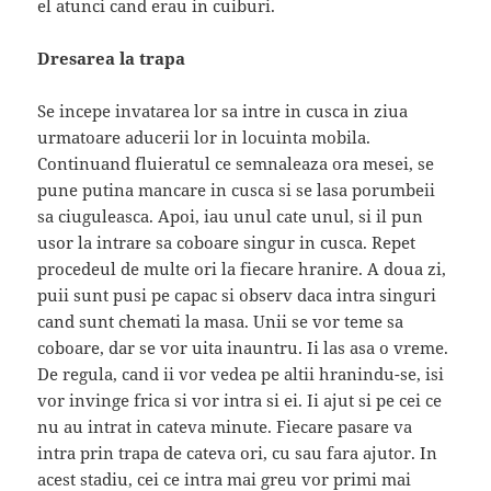
el atunci cand erau in cuiburi.
Dresarea la trapa
Se incepe invatarea lor sa intre in cusca in ziua
urmatoare aducerii lor in locuinta mobila.
Continuand fluieratul ce semnaleaza ora mesei, se
pune putina mancare in cusca si se lasa porumbeii
sa ciuguleasca. Apoi, iau unul cate unul, si il pun
usor la intrare sa coboare singur in cusca. Repet
procedeul de multe ori la fiecare hranire. A doua zi,
puii sunt pusi pe capac si observ daca intra singuri
cand sunt chemati la masa. Unii se vor teme sa
coboare, dar se vor uita inauntru. Ii las asa o vreme.
De regula, cand ii vor vedea pe altii hranindu-se, isi
vor invinge frica si vor intra si ei. Ii ajut si pe cei ce
nu au intrat in cateva minute. Fiecare pasare va
intra prin trapa de cateva ori, cu sau fara ajutor. In
acest stadiu, cei ce intra mai greu vor primi mai