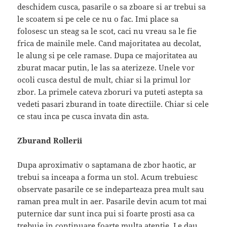
deschidem cusca, pasarile o sa zboare si ar trebui sa
le scoatem si pe cele ce nu o fac. Imi place sa
folosesc un steag sa le scot, caci nu vreau sa le fie
frica de mainile mele. Cand majoritatea au decolat,
le alung si pe cele ramase. Dupa ce majoritatea au
zburat macar putin, le las sa aterizeze. Unele vor
ocoli cusca destul de mult, chiar si la primul lor
zbor. La primele cateva zboruri va puteti astepta sa
vedeti pasari zburand in toate directiile. Chiar si cele
ce stau inca pe cusca invata din asta.
Zburand Rollerii
Dupa aproximativ o saptamana de zbor haotic, ar
trebui sa inceapa a forma un stol. Acum trebuiesc
observate pasarile ce se indeparteaza prea mult sau
raman prea mult in aer. Pasarile devin acum tot mai
puternice dar sunt inca pui si foarte prosti asa ca
trebuie in continuare foarte multa atentie. Le dau