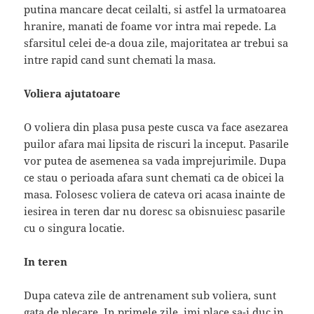
putina mancare decat ceilalti, si astfel la urmatoarea
hranire, manati de foame vor intra mai repede. La
sfarsitul celei de-a doua zile, majoritatea ar trebui sa
intre rapid cand sunt chemati la masa.
Voliera ajutatoare
O voliera din plasa pusa peste cusca va face asezarea
puilor afara mai lipsita de riscuri la inceput. Pasarile
vor putea de asemenea sa vada imprejurimile. Dupa
ce stau o perioada afara sunt chemati ca de obicei la
masa. Folosesc voliera de cateva ori acasa inainte de
iesirea in teren dar nu doresc sa obisnuiesc pasarile
cu o singura locatie.
In teren
Dupa cateva zile de antrenament sub voliera, sunt
gata de plecare. In primele zile, imi place sa-i duc in