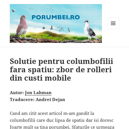
MENIU
ȘI
WIDGET-
Porumbei.ro
URI
Solutie pentru columbofilii
fara spatiu: zbor de rolleri
din custi mobile
Autor:
Jon Lahman
Traducere: Andrei Dejan
Cand am citit acest articol m-am gandit la
columbofilii care duc lipsa de spatiu dar isi doresc
foarte mult sa tina porumbei. Sfaturile ce urmeaza