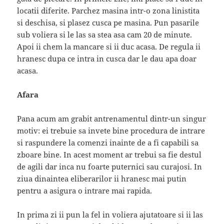
locatii diferite. Parchez masina intr-o zona linistita
si deschisa, si plasez cusca pe masina. Pun pasarile
sub voliera si le las sa stea asa cam 20 de minute.
Apoi ii chem la mancare si ii duc acasa. De regula ii
hranesc dupa ce intra in cusca dar le dau apa doar
acasa.
Afara
Pana acum am grabit antrenamentul dintr-un singur
motiv: ei trebuie sa invete bine procedura de intrare
si raspundere la comenzi inainte de a fi capabili sa
zboare bine. In acest moment ar trebui sa fie destul
de agili dar inca nu foarte puternici sau curajosi. In
ziua dinaintea eliberarilor ii hranesc mai putin
pentru a asigura o intrare mai rapida.
In prima zi ii pun la fel in voliera ajutatoare si ii las