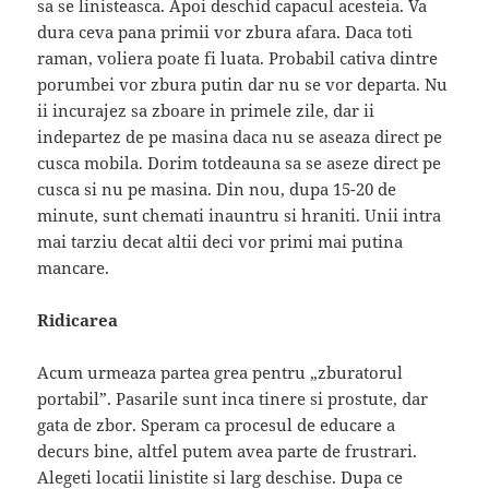
sa se linisteasca. Apoi deschid capacul acesteia. Va
dura ceva pana primii vor zbura afara. Daca toti
raman, voliera poate fi luata. Probabil cativa dintre
porumbei vor zbura putin dar nu se vor departa. Nu
ii incurajez sa zboare in primele zile, dar ii
indepartez de pe masina daca nu se aseaza direct pe
cusca mobila. Dorim totdeauna sa se aseze direct pe
cusca si nu pe masina. Din nou, dupa 15-20 de
minute, sunt chemati inauntru si hraniti. Unii intra
mai tarziu decat altii deci vor primi mai putina
mancare.
Ridicarea
Acum urmeaza partea grea pentru „zburatorul
portabil”. Pasarile sunt inca tinere si prostute, dar
gata de zbor. Speram ca procesul de educare a
decurs bine, altfel putem avea parte de frustrari.
Alegeti locatii linistite si larg deschise. Dupa ce