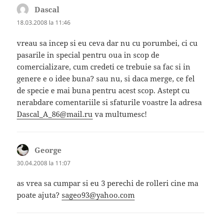
Dascal
spune:
18.03.2008 la 11:46
vreau sa incep si eu ceva dar nu cu porumbei, ci cu
pasarile in special pentru oua in scop de
comercializare, cum credeti ce trebuie sa fac si in
genere e o idee buna? sau nu, si daca merge, ce fel
de specie e mai buna pentru acest scop. Astept cu
nerabdare comentariile si sfaturile voastre la adresa
Dascal_A_86@mail.ru
va multumesc!
George
spune:
30.04.2008 la 11:07
as vrea sa cumpar si eu 3 perechi de rolleri cine ma
poate ajuta?
sageo93@yahoo.com