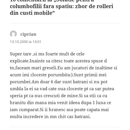
columbofilii fara spatiu: zbor de rolleri
din custi mobile”
ciprian
spune:
13.10.2006 la 14:01
Super tare ,si ms foarte mult de cele
explicate.Inainte sa citesc toate acestea spuse d
tn,faceam mari greseli.Eu am jucatori de inaltime si
acum imi cloceste porumbita:).Sunt primii mei
porumbei.Am doar 6 dar sunt batrani si nu pot
umbla la ei sa vad cate oua cloceste pt ca sar putea
speria pt ca nus crescuti de mine.Si sa stii ca cu
hranitu din mana mia venit ideea dupa 1 luna ce
iam cumparat.Si ii hranesc asa poate capata mai
multa incredere in mn chit cas batrani.