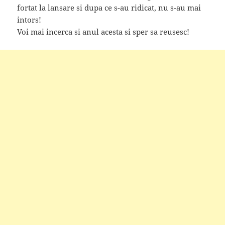
fortat la lansare si dupa ce s-au ridicat, nu s-au mai
intors!
Voi mai incerca si anul acesta si sper sa reusesc!