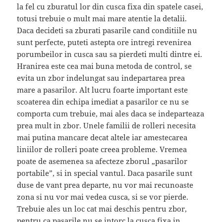
la fel cu zburatul lor din cusca fixa din spatele casei,
totusi trebuie o mult mai mare atentie la detalii.
Daca decideti sa zburati pasarile cand conditiile nu
sunt perfecte, puteti astepta ore intregi revenirea
porumbeilor in cusca sau sa pierdeti multi dintre ei.
Hranirea este cea mai buna metoda de control, se
evita un zbor indelungat sau indepartarea prea
mare a pasarilor. Alt lucru foarte important este
scoaterea din echipa imediat a pasarilor ce nu se
comporta cum trebuie, mai ales daca se indeparteaza
prea mult in zbor. Unele familii de rolleri necesita
mai putina mancare decat altele iar amestecarea
liniilor de rolleri poate creea probleme. Vremea
poate de asemenea sa afecteze zborul „pasarilor
portabile”, si in special vantul. Daca pasarile sunt
duse de vant prea departe, nu vor mai recunoaste
zona si nu vor mai vedea cusca, si se vor pierde.
Trebuie ales un loc cat mai deschis pentru zbor,
pentru ca pasarile nu se intorc la cusca fixa in