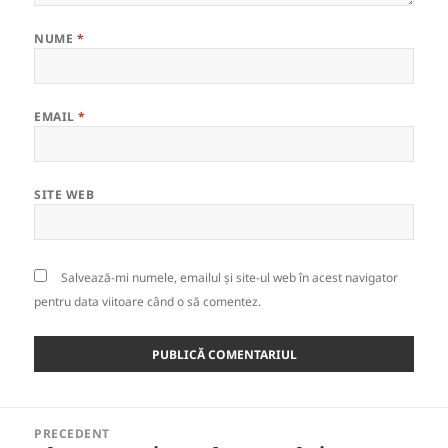
NUME
*
EMAIL
*
SITE WEB
Salvează-mi numele, emailul și site-ul web în acest navigator
pentru data viitoare când o să comentez.
Navigare
PRECEDENT
în