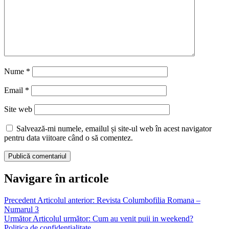
Nume
*
Email
*
Site web
Salvează-mi numele, emailul și site-ul web în acest navigator
pentru data viitoare când o să comentez.
Navigare în articole
Precedent
Articolul anterior:
Revista Columbofilia Romana –
Numarul 3
Următor
Articolul următor:
Cum au venit puii in weekend?
Politica de confidentialitate