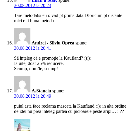
LiKE a StaR
spune:
30.08.2012 la 20:23
Tare metoda!si eu o vad pt prima data:D!oricum pt distante
mici e ft buna metoda
Andrei - Silviu Oprea
spune:
30.08.2012 la 20:41
Să înţeleg că e promoţie la Kaufland? :))))
Ia uite, doar 25% reducere.
Scump, dom’le, scump!
A.Stanciu
spune:
30.08.2012 la 20:49
puiul asta face reclama mascata la Kaufland :))) in alta ordine
de idei nu prea inteleg partea cu picioarele peste aripi… :-??