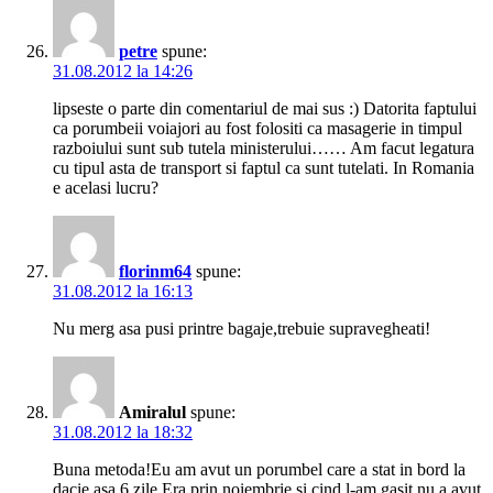
petre
spune:
31.08.2012 la 14:26
lipseste o parte din comentariul de mai sus :) Datorita faptului
ca porumbeii voiajori au fost folositi ca masagerie in timpul
razboiului sunt sub tutela ministerului…… Am facut legatura
cu tipul asta de transport si faptul ca sunt tutelati. In Romania
e acelasi lucru?
florinm64
spune:
31.08.2012 la 16:13
Nu merg asa pusi printre bagaje,trebuie supravegheati!
Amiralul
spune:
31.08.2012 la 18:32
Buna metoda!Eu am avut un porumbel care a stat in bord la
dacie asa 6 zile.Era prin noiembrie si cind l-am gasit nu a avut