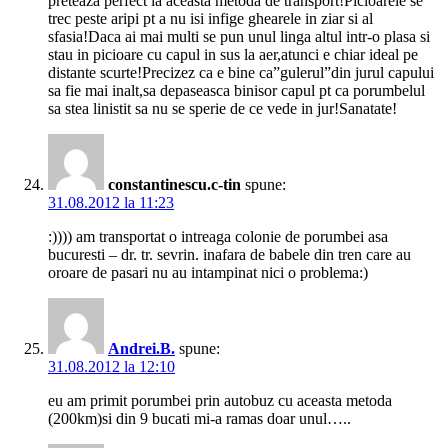
preteaza perfect la aceasta metoda de transport!Picioarele se
trec peste aripi pt a nu isi infige ghearele in ziar si al
sfasia!Daca ai mai multi se pun unul linga altul intr-o plasa si
stau in picioare cu capul in sus la aer,atunci e chiar ideal pe
distante scurte!Precizez ca e bine ca”gulerul”din jurul capului
sa fie mai inalt,sa depaseasca binisor capul pt ca porumbelul
sa stea linistit sa nu se sperie de ce vede in jur!Sanatate!
constantinescu.c-tin
spune:
31.08.2012 la 11:23
:)))) am transportat o intreaga colonie de porumbei asa
bucuresti – dr. tr. sevrin. inafara de babele din tren care au
oroare de pasari nu au intampinat nici o problema:)
Andrei.B.
spune:
31.08.2012 la 12:10
eu am primit porumbei prin autobuz cu aceasta metoda
(200km)si din 9 bucati mi-a ramas doar unul…..