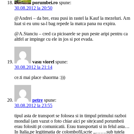
porumbei.ro
spune:
30.08.2012 la 20:50
@Andrei – da bre, erau pusi in rastel la Kauf la mezeluri. Am
luat si eu unu sa-l bag repede la matca pana nu expira.
@A.Stanciu – cred ca picioarele se pun peste aripi pentru ca
altfel ar impinge cu ele in jos si pot evada.
vasu viorel
spune:
30.08.2012 la 21:14
ce.ti mai place shaorma :)))
petre
spune:
30.08.2012 la 23:55
tipul asta de transport se folosea si in timpul primului razboi
mondial (am vazut o foto chiar aici pe site)cand porumbeii
erau folositi pt comunicatii. Erau transportati si in felul asta…
In Italia,pe legitimatia de colombofil,scrie ,,…….sub tutela