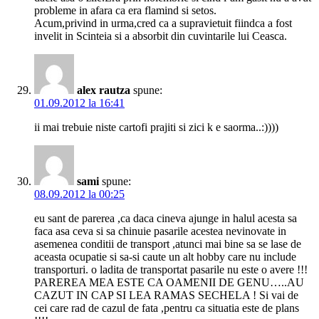
probleme in afara ca era flamind si setos.
Acum,privind in urma,cred ca a supravietuit fiindca a fost
invelit in Scinteia si a absorbit din cuvintarile lui Ceasca.
alex rautza
spune:
01.09.2012 la 16:41
ii mai trebuie niste cartofi prajiti si zici k e saorma..:))))
sami
spune:
08.09.2012 la 00:25
eu sant de parerea ,ca daca cineva ajunge in halul acesta sa
faca asa ceva si sa chinuie pasarile acestea nevinovate in
asemenea conditii de transport ,atunci mai bine sa se lase de
aceasta ocupatie si sa-si caute un alt hobby care nu include
transporturi. o ladita de transportat pasarile nu este o avere !!!
PAREREA MEA ESTE CA OAMENII DE GENU…..AU
CAZUT IN CAP SI LEA RAMAS SECHELA ! Si vai de
cei care rad de cazul de fata ,pentru ca situatia este de plans