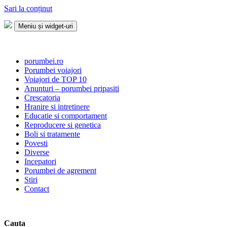
Sari la conținut
Meniu și widget-uri
Porumbei.ro
Enciclopedia porumbelului
porumbei.ro
Porumbei voiajori
Voiajori de TOP 10
Anunturi – porumbei pripasiti
Crescatoria
Hranire si intretinere
Educatie si comportament
Reproducere si genetica
Boli si tratamente
Povesti
Diverse
Incepatori
Porumbei de agrement
Stiri
Contact
Cauta