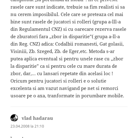
rasele care sunt indicate, trebuie sa fim realisti si sa
nu cerem imposibilul. Cele care se preteaza cel mai
bine sunt rasele de jucatori si rolleri (grupa a-lll-a
din Regulamentul CNZ) si cu oarecare rezerva rasele
de zburatori fara „zbor in disparitie”( grupa a-ll-a
din Reg. CNZ) adica: Codalbii romanesti, Gat golasii,
Visiniii, Zb. Szeged, Zb. de Eger,etc. Metoda s-ar
putea aplica eventual si pentru unele rase cu „zbor
la disparitie” ca si pentru cele cu mare durata de
zbor, dar,… cu lansari repetate din acelasi loc !
Oricum pentru jucatori si rolleri e o solutie
excelenta si am vazut navigand pe net si remorci
usoare pe o axa, tranformate in porumbare mobile.
vlad hadarau
spune:
23.04.2008 la 21:10