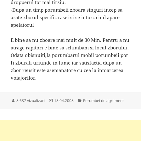
dropperul tot mai tirziu.
-Dupa un timp porumbeii zboara singuri incep sa
arate zborul specific rasei si se intorc cind apare
apelatorul
E bine sa nu zboare mai mult de 30 Min. Pentru a nu
atrage rapitori e bine sa schimbam si locul zborului.
Odata obisnuiti,la porumbarul mobil porumbeii pot
fi zburati uriunde in lume iar satisfactia dupa un
zbor reusit este asemanatore cu cea la intoarcerea
voiajorilor.
Publicat
Categorii
8.637 vizualizari
18.04.2008
Porumbei de agrement
pe