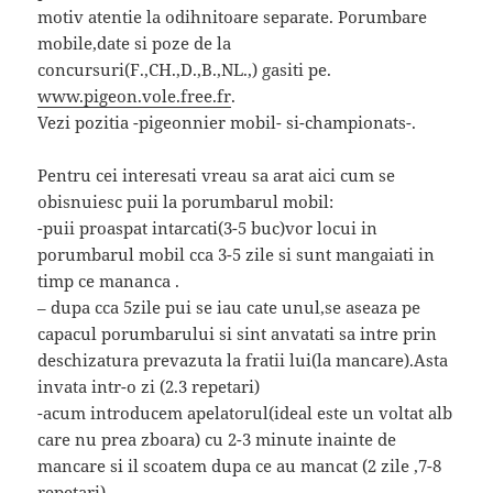
motiv atentie la odihnitoare separate. Porumbare
mobile,date si poze de la
concursuri(F.,CH.,D.,B.,NL.,) gasiti pe.
www.pigeon.vole.free.fr
.
Vezi pozitia -pigeonnier mobil- si-championats-.
Pentru cei interesati vreau sa arat aici cum se
obisnuiesc puii la porumbarul mobil:
-puii proaspat intarcati(3-5 buc)vor locui in
porumbarul mobil cca 3-5 zile si sunt mangaiati in
timp ce mananca .
– dupa cca 5zile pui se iau cate unul,se aseaza pe
capacul porumbarului si sint anvatati sa intre prin
deschizatura prevazuta la fratii lui(la mancare).Asta
invata intr-o zi (2.3 repetari)
-acum introducem apelatorul(ideal este un voltat alb
care nu prea zboara) cu 2-3 minute inainte de
mancare si il scoatem dupa ce au mancat (2 zile ,7-8
repetari)