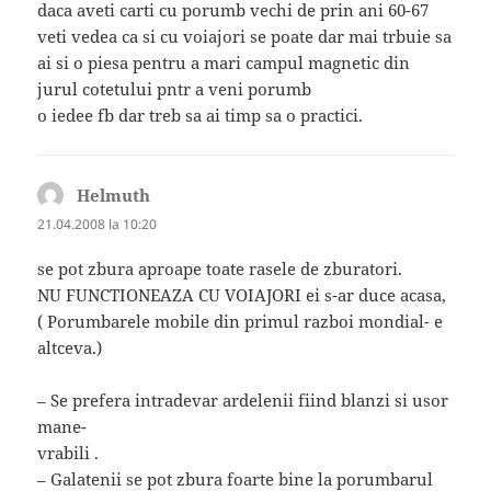
daca aveti carti cu porumb vechi de prin ani 60-67
veti vedea ca si cu voiajori se poate dar mai trbuie sa
ai si o piesa pentru a mari campul magnetic din
jurul cotetului pntr a veni porumb
o iedee fb dar treb sa ai timp sa o practici.
Helmuth
spune:
21.04.2008 la 10:20
se pot zbura aproape toate rasele de zburatori.
NU FUNCTIONEAZA CU VOIAJORI ei s-ar duce acasa,
( Porumbarele mobile din primul razboi mondial- e
altceva.)
– Se prefera intradevar ardelenii fiind blanzi si usor
mane-
vrabili .
– Galatenii se pot zbura foarte bine la porumbarul