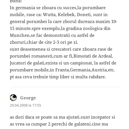
buna!
In germania se zboara cu succes,la porumbare
mobile, rase ca: Wutta, Kelebek, Doneti, sunt in
general porumbei la care zborul dureaza maxim 10-
15 minute.spre exemplu,la gradina zoologica din
Munchen,se fac demonstratii cu astfel de
zboruri,chiar de cite 2-3 ori pe zi.
sunt deasemenea si crescatori care zboara rase de
porumbei romanesti,cum ar fi,Bimotati de Ardeal,
Jucatori de galati,exista si un campionat, la astfel de
porumbare mobile,in Franta,Germania,Austria,etc.
pt asa ceva trebuie timp liber si multa rabdare.
George
spune:
29.04.2008 la 17:55
as dori daca se poate sa ma ajutati.sunt incepator si
as vrea sa cumpar 2 perechi de galateni.cine ma