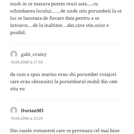
nush in ce masura putem reusi asta…..cu
schimbarea locului…….de unde stiu porumbeii la ce
loc se lanseaza de fiecare data pentru a se
intoarce….de la inaltime….dar,cine stie,orice e
posibil.
gabi_craizy
spune:
18.04.2008 la 21:50
da cum a spus marius erau shi porumbei voiajori
care erau obisnuitzi la porumbarul mobil din cate
stiu eu
DorianM3
spune:
19.04.2008 la 23:29
Din rasele romanesti care se presteaza cel mai bine