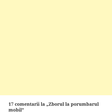
17 comentarii la „Zborul la porumbarul
mobil”