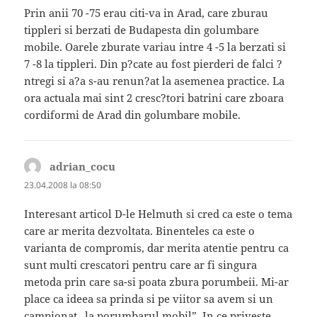
Prin anii 70 -75 erau citi-va in Arad, care zburau
tippleri si berzati de Budapesta din golumbare
mobile. Oarele zburate variau intre 4 -5 la berzati si
7 -8 la tippleri. Din p?cate au fost pierderi de falci ?
ntregi si a?a s-au renun?at la asemenea practice. La
ora actuala mai sint 2 cresc?tori batrini care zboara
cordiformi de Arad din golumbare mobile.
adrian_cocu
spune:
23.04.2008 la 08:50
Interesant articol D-le Helmuth si cred ca este o tema
care ar merita dezvoltata. Binenteles ca este o
varianta de compromis, dar merita atentie pentru ca
sunt multi crescatori pentru care ar fi singura
metoda prin care sa-si poata zbura porumbeii. Mi-ar
place ca ideea sa prinda si pe viitor sa avem si un
campionat „la porumbarul mobil”. In ce priveste