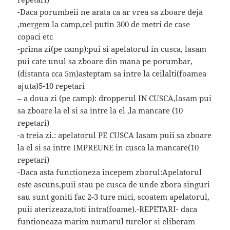
-Daca porumbeii ne arata ca ar vrea sa zboare deja
,mergem la camp,cel putin 300 de metri de case
copaci etc
-prima zi(pe camp):pui si apelatorul in cusca, lasam
pui cate unul sa zboare din mana pe porumbar,
(distanta cca 5m)asteptam sa intre la ceilalti(foamea
ajuta)5-10 repetari
– a doua zi (pe camp): dropperul IN CUSCA,lasam pui
sa zboare la el si sa intre la el ,la mancare (10
repetari)
-a treia zi.: apelatorul PE CUSCA lasam puii sa zboare
la el si sa intre IMPREUNE in cusca la mancare(10
repetari)
-Daca asta functioneza incepem zborul:Apelatorul
este ascuns,puii stau pe cusca de unde zbora singuri
sau sunt goniti fac 2-3 ture mici, scoatem apelatorul,
puii aterizeaza,toti intra(foame).-REPETARI- daca
funtioneaza marim numarul turelor si eliberam