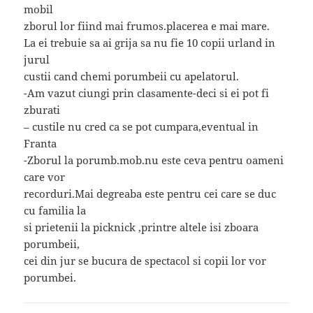
mobil
zborul lor fiind mai frumos.placerea e mai mare.
La ei trebuie sa ai grija sa nu fie 10 copii urland in
jurul
custii cand chemi porumbeii cu apelatorul.
-Am vazut ciungi prin clasamente-deci si ei pot fi
zburati
– custile nu cred ca se pot cumpara,eventual in
Franta
-Zborul la porumb.mob.nu este ceva pentru oameni
care vor
recorduri.Mai degreaba este pentru cei care se duc
cu familia la
si prietenii la picknick ,printre altele isi zboara
porumbeii,
cei din jur se bucura de spectacol si copii lor vor
porumbei.