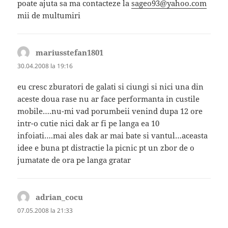
poate ajuta sa ma contacteze la
sageo93@yahoo.com
mii de multumiri
mariusstefan1801
spune:
30.04.2008 la 19:16
eu cresc zburatori de galati si ciungi si nici una din
aceste doua rase nu ar face performanta in custile
mobile….nu-mi vad porumbeii venind dupa 12 ore
intr-o cutie nici dak ar fi pe langa ea 10
infoiati….mai ales dak ar mai bate si vantul…aceasta
idee e buna pt distractie la picnic pt un zbor de o
jumatate de ora pe langa gratar
adrian_cocu
spune:
07.05.2008 la 21:33