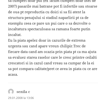
sa cumperi doar pui (ex :acum cumperi doar inel de
2007) pasarile mai batrane pot fi infertile sau stoarse
de oua pt reproductia cu doici si sa fii atent la
structura penajului si stadiul naparlirii pt ca de
exemplu ceea ce pare un pui care o sa dezvolte o
incaltatura spectaculoasa sa ramana foarte putin
incaltat.
Eu la piata apelez doar in cazurile de extrema
urgenta sau cand apare vreun chilipir.Trec de
fiecare data cand am ocazia prin piata pt ca ma ajuta
sa evaluez starea raselor care le cresc printre ceilalti
crescatori si in cazul cand vreau sa cumpar de la ei
sa pot compara calitate/pret ce avea in piata cu ce are
acasa.
senila c
spune:
29.01.2008 la 13:06