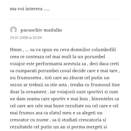
ma voi interesa …..
paraschiv madalin
spune:
29.01.2008 la 02:04
Hmm , … sa va spun eu ceva domnilor columbofili
ceea ce conteaza cel mai mult la un porumbel
voiajor este performanta acestuia sa , deci daca creti
sa cumparati porumbei cosul decide care e mai tare ,
nu frumusetea , toti care au zburat cel putin un
sezon ar trebuii sa stie asta , treaba cu frumosul tine
doar la ornament , iar voiajorii sunt sportivi si cum
ne dam seama care sportiv e mai bun , binenteles ca
cel care are cele mai bune rezultate nu cel care e cel
mai frumos asa ca sfatul meu e sa alegeti un
crescator cu nume , sa ii studiati crescatoria si
rezultatele cel putin un an si porma mergeti si