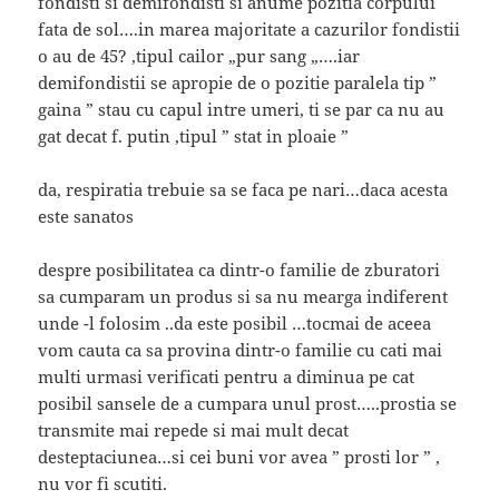
fondisti si demifondisti si anume pozitia corpului
fata de sol….in marea majoritate a cazurilor fondistii
o au de 45? ,tipul cailor „pur sang „….iar
demifondistii se apropie de o pozitie paralela tip ”
gaina ” stau cu capul intre umeri, ti se par ca nu au
gat decat f. putin ,tipul ” stat in ploaie ”
da, respiratia trebuie sa se faca pe nari…daca acesta
este sanatos
despre posibilitatea ca dintr-o familie de zburatori
sa cumparam un produs si sa nu mearga indiferent
unde -l folosim ..da este posibil …tocmai de aceea
vom cauta ca sa provina dintr-o familie cu cati mai
multi urmasi verificati pentru a diminua pe cat
posibil sansele de a cumpara unul prost…..prostia se
transmite mai repede si mai mult decat
desteptaciunea…si cei buni vor avea ” prosti lor ” ,
nu vor fi scutiti.