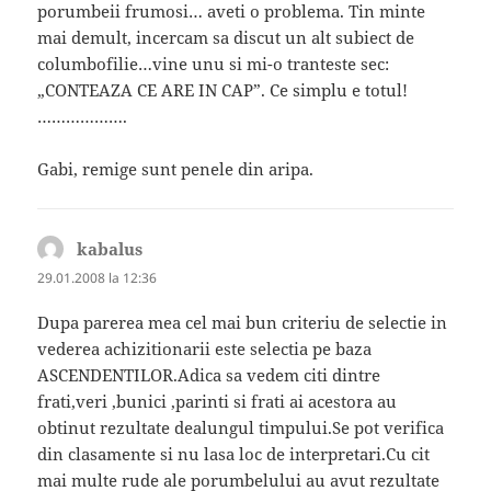
porumbeii frumosi… aveti o problema. Tin minte
mai demult, incercam sa discut un alt subiect de
columbofilie…vine unu si mi-o tranteste sec:
„CONTEAZA CE ARE IN CAP”. Ce simplu e totul!
……………….
Gabi, remige sunt penele din aripa.
kabalus
spune:
29.01.2008 la 12:36
Dupa parerea mea cel mai bun criteriu de selectie in
vederea achizitionarii este selectia pe baza
ASCENDENTILOR.Adica sa vedem citi dintre
frati,veri ,bunici ,parinti si frati ai acestora au
obtinut rezultate dealungul timpului.Se pot verifica
din clasamente si nu lasa loc de interpretari.Cu cit
mai multe rude ale porumbelului au avut rezultate