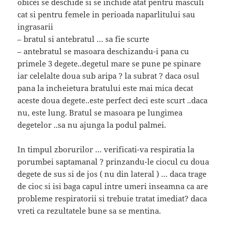
obicei se deschide si se inchide atat pentru masculi
cat si pentru femele in perioada naparlitului sau
ingrasarii
– bratul si antebratul … sa fie scurte
– antebratul se masoara deschizandu-i pana cu
primele 3 degete..degetul mare se pune pe spinare
iar celelalte doua sub aripa ? la subrat ? daca osul
pana la incheietura bratului este mai mica decat
aceste doua degete..este perfect deci este scurt ..daca
nu, este lung. Bratul se masoara pe lungimea
degetelor ..sa nu ajunga la podul palmei.
In timpul zborurilor … verificati-va respiratia la
porumbei saptamanal ? prinzandu-le ciocul cu doua
degete de sus si de jos ( nu din lateral ) … daca trage
de cioc si isi baga capul intre umeri inseamna ca are
probleme respiratorii si trebuie tratat imediat? daca
vreti ca rezultatele bune sa se mentina.