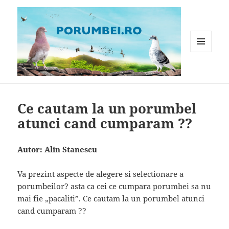
MENIU
ȘI
WIDGET-
Porumbei.ro
URI
Ce cautam la un porumbel
atunci cand cumparam ??
Autor: Alin Stanescu
Va prezint aspecte de alegere si selectionare a
porumbeilor? asta ca cei ce cumpara porumbei sa nu
mai fie „pacaliti”. Ce cautam la un porumbel atunci
cand cumparam ??