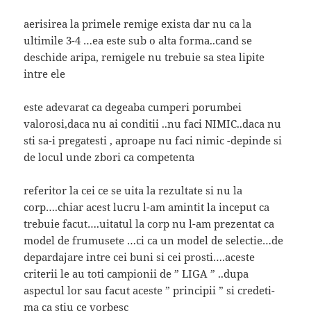
aerisirea la primele remige exista dar nu ca la
ultimile 3-4 …ea este sub o alta forma..cand se
deschide aripa, remigele nu trebuie sa stea lipite
intre ele
este adevarat ca degeaba cumperi porumbei
valorosi,daca nu ai conditii ..nu faci NIMIC..daca nu
sti sa-i pregatesti , aproape nu faci nimic -depinde si
de locul unde zbori ca competenta
referitor la cei ce se uita la rezultate si nu la
corp….chiar acest lucru l-am amintit la inceput ca
trebuie facut….uitatul la corp nu l-am prezentat ca
model de frumusete …ci ca un model de selectie…de
depardajare intre cei buni si cei prosti….aceste
criterii le au toti campionii de ” LIGA ” ..dupa
aspectul lor sau facut aceste ” principii ” si credeti-
ma ca stiu ce vorbesc