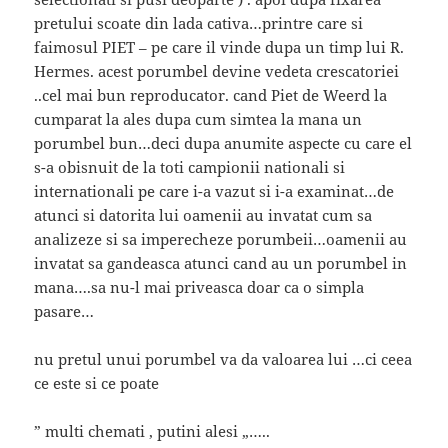
pretului scoate din lada cativa…printre care si
faimosul PIET – pe care il vinde dupa un timp lui R.
Hermes. acest porumbel devine vedeta crescatoriei
..cel mai bun reproducator. cand Piet de Weerd la
cumparat la ales dupa cum simtea la mana un
porumbel bun…deci dupa anumite aspecte cu care el
s-a obisnuit de la toti campionii nationali si
internationali pe care i-a vazut si i-a examinat…de
atunci si datorita lui oamenii au invatat cum sa
analizeze si sa imperecheze porumbeii…oamenii au
invatat sa gandeasca atunci cand au un porumbel in
mana….sa nu-l mai priveasca doar ca o simpla
pasare…
nu pretul unui porumbel va da valoarea lui …ci ceea
ce este si ce poate
” multi chemati , putini alesi „…..