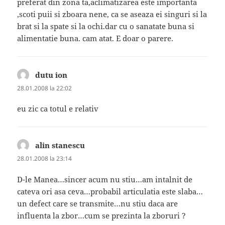
preferat din zona ta,aclimatizarea este importanta
,scoti puii si zboara nene, ca se aseaza ei singuri si la
brat si la spate si la ochi.dar cu o sanatate buna si
alimentatie buna. cam atat. E doar o parere.
dutu ion
spune:
28.01.2008 la 22:02
eu zic ca totul e relativ
alin stanescu
spune:
28.01.2008 la 23:14
D-le Manea…sincer acum nu stiu…am intalnit de
cateva ori asa ceva…probabil articulatia este slaba…
un defect care se transmite…nu stiu daca are
influenta la zbor…cum se prezinta la zboruri ?