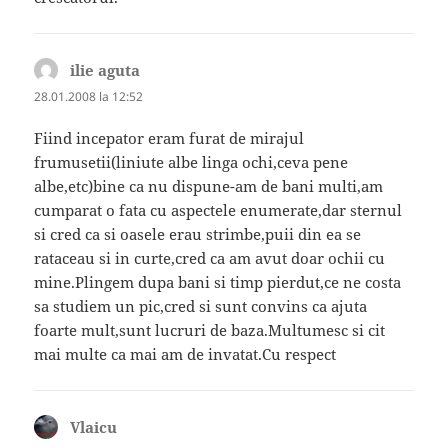
ilie aguta
spune:
28.01.2008 la 12:52
Fiind incepator eram furat de mirajul
frumusetii(liniute albe linga ochi,ceva pene
albe,etc)bine ca nu dispune-am de bani multi,am
cumparat o fata cu aspectele enumerate,dar sternul
si cred ca si oasele erau strimbe,puii din ea se
rataceau si in curte,cred ca am avut doar ochii cu
mine.Plingem dupa bani si timp pierdut,ce ne costa
sa studiem un pic,cred si sunt convins ca ajuta
foarte mult,sunt lucruri de baza.Multumesc si cit
mai multe ca mai am de invatat.Cu respect
Vlaicu
spune: