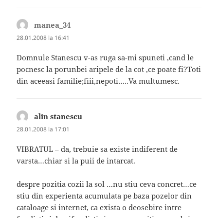
manea_34
spune:
28.01.2008 la 16:41
Domnule Stanescu v-as ruga sa-mi spuneti ,cand le
pocnesc la porunbei aripele de la cot ,ce poate fi?Toti
din aceeasi familie;fiii,nepoti…..Va multumesc.
alin stanescu
spune:
28.01.2008 la 17:01
VIBRATUL – da, trebuie sa existe indiferent de
varsta…chiar si la puii de intarcat.
despre pozitia cozii la sol …nu stiu ceva concret…ce
stiu din experienta acumulata pe baza pozelor din
cataloage si internet, ca exista o deosebire intre