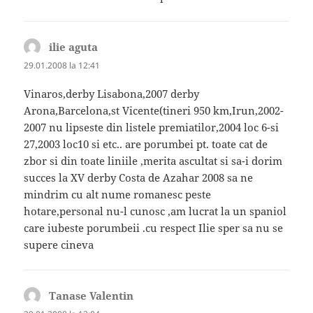
ilie aguta
spune:
29.01.2008 la 12:41
Vinaros,derby Lisabona,2007 derby
Arona,Barcelona,st Vicente(tineri 950 km,Irun,2002-
2007 nu lipseste din listele premiatilor,2004 loc 6-si
27,2003 loc10 si etc.. are porumbei pt. toate cat de
zbor si din toate liniile ,merita ascultat si sa-i dorim
succes la XV derby Costa de Azahar 2008 sa ne
mindrim cu alt nume romanesc peste
hotare,personal nu-l cunosc ,am lucrat la un spaniol
care iubeste porumbeii .cu respect Ilie sper sa nu se
supere cineva
Tanase Valentin
spune: