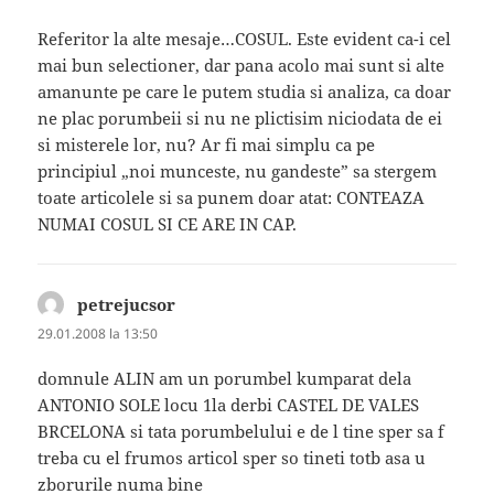
Referitor la alte mesaje…COSUL. Este evident ca-i cel
mai bun selectioner, dar pana acolo mai sunt si alte
amanunte pe care le putem studia si analiza, ca doar
ne plac porumbeii si nu ne plictisim niciodata de ei
si misterele lor, nu? Ar fi mai simplu ca pe
principiul „noi munceste, nu gandeste” sa stergem
toate articolele si sa punem doar atat: CONTEAZA
NUMAI COSUL SI CE ARE IN CAP.
petrejucsor
spune:
29.01.2008 la 13:50
domnule ALIN am un porumbel kumparat dela
ANTONIO SOLE locu 1la derbi CASTEL DE VALES
BRCELONA si tata porumbelului e de l tine sper sa f
treba cu el frumos articol sper so tineti totb asa u
zborurile numa bine