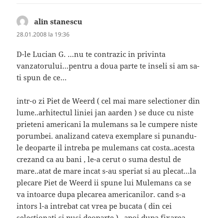
alin stanescu
spune:
28.01.2008 la 19:36
D-le Lucian G. …nu te contrazic in privinta
vanzatorului…pentru a doua parte te inseli si am sa-
ti spun de ce…
intr-o zi Piet de Weerd ( cel mai mare selectioner din
lume..arhitectul liniei jan aarden ) se duce cu niste
prieteni americani la mulemans sa le cumpere niste
porumbei. analizand cateva exemplare si punandu-
le deoparte il intreba pe mulemans cat costa..acesta
crezand ca au bani , le-a cerut o suma destul de
mare..atat de mare incat s-au speriat si au plecat…la
plecare Piet de Weerd ii spune lui Mulemans ca se
va intoarce dupa plecarea americanilor. cand s-a
intors l-a intrebat cat vrea pe bucata ( din cei
selectionati si pusi deoparte ) . apoi dupa fixarea