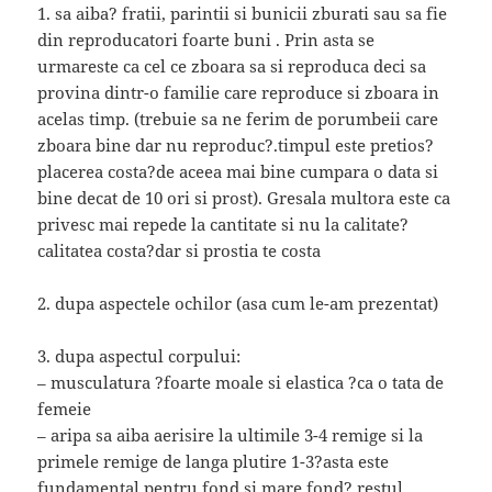
1. sa aiba? fratii, parintii si bunicii zburati sau sa fie
din reproducatori foarte buni . Prin asta se
urmareste ca cel ce zboara sa si reproduca deci sa
provina dintr-o familie care reproduce si zboara in
acelas timp. (trebuie sa ne ferim de porumbeii care
zboara bine dar nu reproduc?.timpul este pretios?
placerea costa?de aceea mai bine cumpara o data si
bine decat de 10 ori si prost). Gresala multora este ca
privesc mai repede la cantitate si nu la calitate?
calitatea costa?dar si prostia te costa
2. dupa aspectele ochilor (asa cum le-am prezentat)
3. dupa aspectul corpului:
– musculatura ?foarte moale si elastica ?ca o tata de
femeie
– aripa sa aiba aerisire la ultimile 3-4 remige si la
primele remige de langa plutire 1-3?asta este
fundamental pentru fond si mare fond?.restul