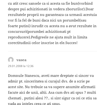
cu atit cresc sansele ca si acesta sa fie bun(vorbind
despre pui achizitionati in vedera zborurilor).Doar
rezultatele proprii nu garanteaza ca urmasii acestuia
vor fi la fel de buni daca nici un porumbel(sau
foarte putini) inrudit cu acesta nu a avut rezultate in
concursuri(porumbei achizitionati pt
reproducere).Pedigreele ne ajuta mult in limita
corectitudinii celor inscrise in ele.Succes!
vasea
spune:
29.01.2008 la 12:36
Domnule Stanescu, aveti mare dreptate si sincer va
admir pt. sinceritatea si curajul dvs. de a scrie pe
acest site. Nu trebuie sa va supere anumite afirmatii
facute aici de unii, altii. Asa cum dvs ati spus ? multi
chemati , putini alesi ??.. si sint sigur ca cei ce stiu sa
vada au inteles ceea ce ati spus.