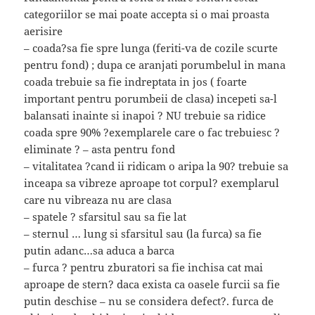
categoriilor se mai poate accepta si o mai proasta
aerisire
– coada?sa fie spre lunga (feriti-va de cozile scurte
pentru fond) ; dupa ce aranjati porumbelul in mana
coada trebuie sa fie indreptata in jos ( foarte
important pentru porumbeii de clasa) incepeti sa-l
balansati inainte si inapoi ? NU trebuie sa ridice
coada spre 90% ?exemplarele care o fac trebuiesc ?
eliminate ? – asta pentru fond
– vitalitatea ?cand ii ridicam o aripa la 90? trebuie sa
inceapa sa vibreze aproape tot corpul? exemplarul
care nu vibreaza nu are clasa
– spatele ? sfarsitul sau sa fie lat
– sternul … lung si sfarsitul sau (la furca) sa fie
putin adanc…sa aduca a barca
– furca ? pentru zburatori sa fie inchisa cat mai
aproape de stern? daca exista ca oasele furcii sa fie
putin deschise – nu se considera defect?. furca de