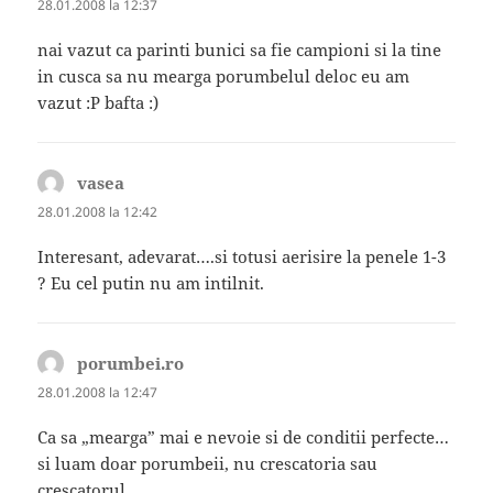
28.01.2008 la 12:37
nai vazut ca parinti bunici sa fie campioni si la tine
in cusca sa nu mearga porumbelul deloc eu am
vazut :P bafta :)
vasea
spune:
28.01.2008 la 12:42
Interesant, adevarat….si totusi aerisire la penele 1-3
? Eu cel putin nu am intilnit.
porumbei.ro
spune:
28.01.2008 la 12:47
Ca sa „mearga” mai e nevoie si de conditii perfecte…
si luam doar porumbeii, nu crescatoria sau
crescatorul.