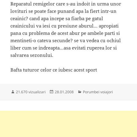
Reparatul remigelor care s-au indoit in urma unor
lovituri se poate face punand apa la fiert intr-un
ceainic? cand apa incepe sa fiarba pe gatul
ceainicului va iesi cu presiune aburul… apropiati
pana cu problema de acest abur pe ambele parti si
mentineti-o cateva secunde? se va vedea cu ochiul
liber cum se indreapta…asa evitati ruperea lor si
salvarea sezonului.
Bafta tuturor celor ce iubesc acest sport
Publicat
Categorii
21.670 vizualizari
28.01.2008
Porumbei voiajori
pe