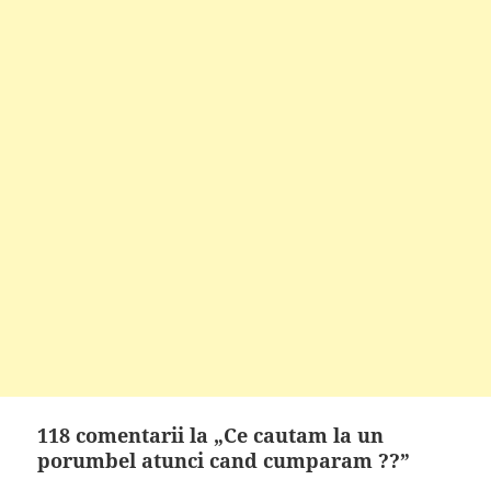
118 comentarii la „Ce cautam la un
porumbel atunci cand cumparam ??”