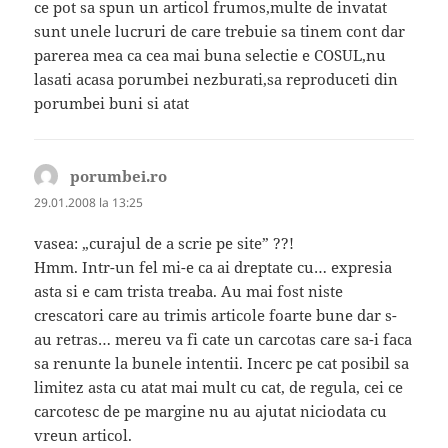
ce pot sa spun un articol frumos,multe de invatat
sunt unele lucruri de care trebuie sa tinem cont dar
parerea mea ca cea mai buna selectie e COSUL,nu
lasati acasa porumbei nezburati,sa reproduceti din
porumbei buni si atat
porumbei.ro
spune:
29.01.2008 la 13:25
vasea: „curajul de a scrie pe site” ??!
Hmm. Intr-un fel mi-e ca ai dreptate cu… expresia
asta si e cam trista treaba. Au mai fost niste
crescatori care au trimis articole foarte bune dar s-
au retras… mereu va fi cate un carcotas care sa-i faca
sa renunte la bunele intentii. Incerc pe cat posibil sa
limitez asta cu atat mai mult cu cat, de regula, cei ce
carcotesc de pe margine nu au ajutat niciodata cu
vreun articol.