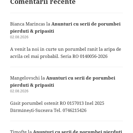
Comentarii recente
Bianca Marincas
la
Anunturi cu serii de porumbei
pierduti & pripasiti
02.08.2026
A venit la noi in curte un porumbel ranit la aripa de
acvila cel mai probabil. Seria RO 0140056-2026
Mangelovschi
la
Anunturi cu serii de porumbei
pierduti & pripasiti
02.08.2026
Găsit porumbel ostenit RO 0157013 Inel 2025
Dărmănești-Suceava Tel. 0746215426
Timofte
la
Anunturi cu serii de porumbei pierduti