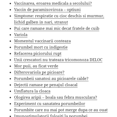
Vaccinarea, eroarea medicala a secolului?
Vaccin de paramixoviroza – optiuni
Simptome: respiratie cu cioc deschis si murmur,
lichid galben in nari, stranut
Pui care ramane mai mic decat fratele de cuib
Variola
Momentul vaccinarii conteaza
Porumbel mort cu indigestie
Refacerea piciorului rupt
Unii crescatori nu trateaza tricomonoza DELOC
Mor puii, au ficat verde
Difterovariola pe picioare?
Porumbeii sanatosi au picioarele calde?
Dejectii ramase pe penajul cloacal
Umflatura la cloaca
Ologirea aripii – boala sau febra musculara?
Experiment cu sanatatea porumbeilor
Porumbite care nu mai pot merge dupa ce au ouat
Imunostimulatorii folositi la porumbei