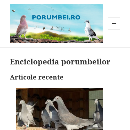
MENIU
ȘI
WIDGET-
Porumbei.ro
URI
Enciclopedia porumbeilor
Articole recente