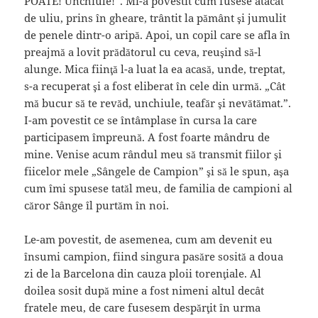
POATE! Unchiule!”. Mi-a povestit cum fusese atacat
de uliu, prins în gheare, trântit la pământ şi jumulit
de penele dintr-o aripă. Apoi, un copil care se afla în
preajmă a lovit prădătorul cu ceva, reuşind să-l
alunge. Mica fiinţă l-a luat la ea acasă, unde, treptat,
s-a recuperat şi a fost eliberat în cele din urmă. „Cât
mă bucur să te revăd, unchiule, teafăr şi nevătămat.”.
I-am povestit ce se întâmplase în cursa la care
participasem împreună. A fost foarte mândru de
mine. Venise acum rândul meu să transmit fiilor şi
fiicelor mele „Sângele de Campion” şi să le spun, aşa
cum îmi spusese tatăl meu, de familia de campioni al
căror Sânge îl purtăm în noi.
Le-am povestit, de asemenea, cum am devenit eu
însumi campion, fiind singura pasăre sosită a doua
zi de la Barcelona din cauza ploii torenţiale. Al
doilea sosit după mine a fost nimeni altul decât
fratele meu, de care fusesem despărţit în urma