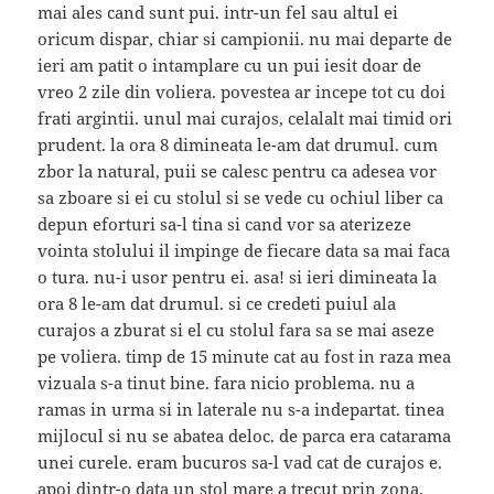
mai ales cand sunt pui. intr-un fel sau altul ei
oricum dispar, chiar si campionii. nu mai departe de
ieri am patit o intamplare cu un pui iesit doar de
vreo 2 zile din voliera. povestea ar incepe tot cu doi
frati argintii. unul mai curajos, celalalt mai timid ori
prudent. la ora 8 dimineata le-am dat drumul. cum
zbor la natural, puii se calesc pentru ca adesea vor
sa zboare si ei cu stolul si se vede cu ochiul liber ca
depun eforturi sa-l tina si cand vor sa aterizeze
vointa stolului il impinge de fiecare data sa mai faca
o tura. nu-i usor pentru ei. asa! si ieri dimineata la
ora 8 le-am dat drumul. si ce credeti puiul ala
curajos a zburat si el cu stolul fara sa se mai aseze
pe voliera. timp de 15 minute cat au fost in raza mea
vizuala s-a tinut bine. fara nicio problema. nu a
ramas in urma si in laterale nu s-a indepartat. tinea
mijlocul si nu se abatea deloc. de parca era catarama
unei curele. eram bucuros sa-l vad cat de curajos e.
apoi dintr-o data un stol mare a trecut prin zona.