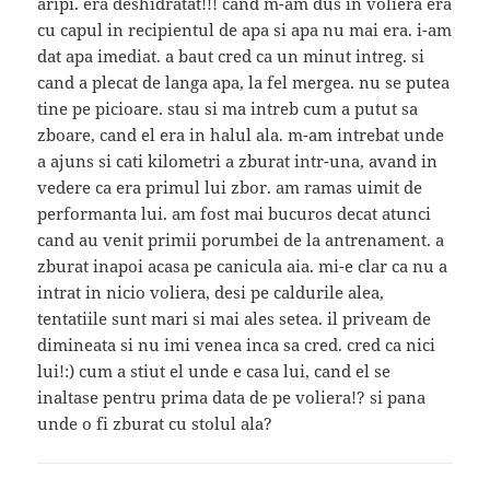
aripi. era deshidratat!!! cand m-am dus in voliera era
cu capul in recipientul de apa si apa nu mai era. i-am
dat apa imediat. a baut cred ca un minut intreg. si
cand a plecat de langa apa, la fel mergea. nu se putea
tine pe picioare. stau si ma intreb cum a putut sa
zboare, cand el era in halul ala. m-am intrebat unde
a ajuns si cati kilometri a zburat intr-una, avand in
vedere ca era primul lui zbor. am ramas uimit de
performanta lui. am fost mai bucuros decat atunci
cand au venit primii porumbei de la antrenament. a
zburat inapoi acasa pe canicula aia. mi-e clar ca nu a
intrat in nicio voliera, desi pe caldurile alea,
tentatiile sunt mari si mai ales setea. il priveam de
dimineata si nu imi venea inca sa cred. cred ca nici
lui!:) cum a stiut el unde e casa lui, cand el se
inaltase pentru prima data de pe voliera!? si pana
unde o fi zburat cu stolul ala?