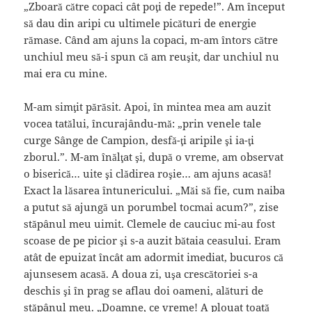
„Zboară către copaci cât poţi de repede!”. Am început
să dau din aripi cu ultimele picături de energie
rămase. Când am ajuns la copaci, m-am întors către
unchiul meu să-i spun că am reuşit, dar unchiul nu
mai era cu mine.
M-am simţit părăsit. Apoi, în mintea mea am auzit
vocea tatălui, încurajându-mă: „prin venele tale
curge Sânge de Campion, desfă-ţi aripile şi ia-ţi
zborul.”. M-am înălţat şi, după o vreme, am observat
o biserică… uite şi clădirea roşie… am ajuns acasă!
Exact la lăsarea întunericului. „Măi să fie, cum naiba
a putut să ajungă un porumbel tocmai acum?”, zise
stăpânul meu uimit. Clemele de cauciuc mi-au fost
scoase de pe picior şi s-a auzit bătaia ceasului. Eram
atât de epuizat încât am adormit imediat, bucuros că
ajunsesem acasă. A doua zi, uşa crescătoriei s-a
deschis şi în prag se aflau doi oameni, alături de
stăpânul meu. „Doamne, ce vreme! A plouat toată