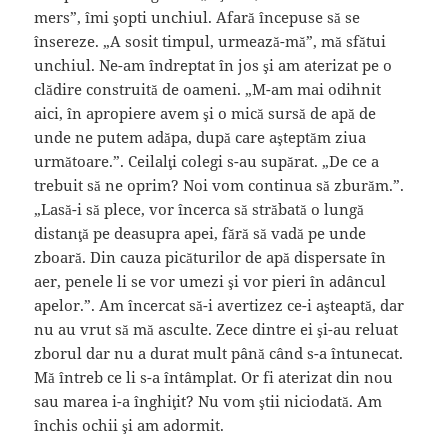
mers”, îmi şopti unchiul. Afară începuse să se
însereze. „A sosit timpul, urmează-mă”, mă sfătui
unchiul. Ne-am îndreptat în jos şi am aterizat pe o
clădire construită de oameni. „M-am mai odihnit
aici, în apropiere avem şi o mică sursă de apă de
unde ne putem adăpa, după care aşteptăm ziua
următoare.”. Ceilalţi colegi s-au supărat. „De ce a
trebuit să ne oprim? Noi vom continua să zburăm.”.
„Lasă-i să plece, vor încerca să străbată o lungă
distanţă pe deasupra apei, fără să vadă pe unde
zboară. Din cauza picăturilor de apă dispersate în
aer, penele li se vor umezi şi vor pieri în adâncul
apelor.”. Am încercat să-i avertizez ce-i aşteaptă, dar
nu au vrut să mă asculte. Zece dintre ei şi-au reluat
zborul dar nu a durat mult până când s-a întunecat.
Mă întreb ce li s-a întâmplat. Or fi aterizat din nou
sau marea i-a înghiţit? Nu vom ştii niciodată. Am
închis ochii şi am adormit.