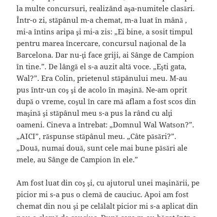
la multe concursuri, realizând aşa-numitele clasări.
Într-o zi, stăpânul m-a chemat, m-a luat în mână ,
mi-a întins aripa şi mi-a zis: „Ei bine, a sosit timpul
pentru marea încercare, concursul naţional de la
Barcelona. Dar nu-ţi face griji, ai Sânge de Campion
în tine.”. De lângă el s-a auzit altă voce. „Eşti gata,
Wal?”. Era Colin, prietenul stăpânului meu. M-au
pus într-un coş şi de acolo în maşină. Ne-am oprit
după o vreme, coşul în care mă aflam a fost scos din
maşină şi stăpânul meu s-a pus la rând cu alţi
oameni. Cineva a întrebat: „Domnul Wal Watson?”.
„AICI”, răspunse stăpânul meu. „Câte păsări?”.
„Două, numai două, sunt cele mai bune păsări ale
mele, au Sânge de Campion în ele.”
Am fost luat din coş şi, cu ajutorul unei maşinării, pe
picior mi s-a pus o clemă de cauciuc. Apoi am fost
chemat din nou şi pe celălalt picior mi s-a aplicat din