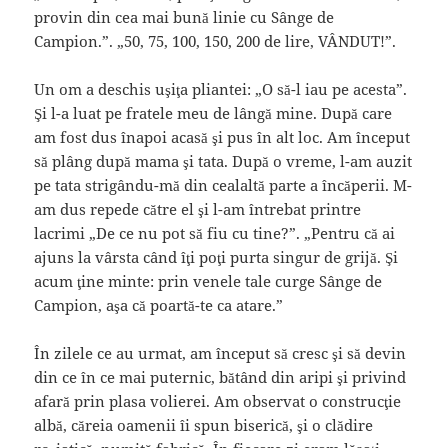
provin din cea mai bună linie cu Sânge de
Campion.”. „50, 75, 100, 150, 200 de lire, VÂNDUT!”.
Un om a deschis uşiţa pliantei: „O să-l iau pe acesta”.
Şi l-a luat pe fratele meu de lângă mine. După care
am fost dus înapoi acasă şi pus în alt loc. Am început
să plâng după mama şi tata. După o vreme, l-am auzit
pe tata strigându-mă din cealaltă parte a încăperii. M-
am dus repede către el şi l-am întrebat printre
lacrimi „De ce nu pot să fiu cu tine?”. „Pentru că ai
ajuns la vârsta când îţi poţi purta singur de grijă. Şi
acum ţine minte: prin venele tale curge Sânge de
Campion, aşa că poartă-te ca atare.”
În zilele ce au urmat, am început să cresc şi să devin
din ce în ce mai puternic, bătând din aripi şi privind
afară prin plasa volierei. Am observat o construcţie
albă, căreia oamenii îi spun biserică, şi o clădire