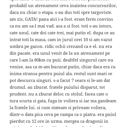
probabil un atrenament ceva inaintea concursurilor,
daca nu chiar o etapa. s-au dus toti spre targoviste.
am zis, GATA! pana aici i-a fost. eram ferm convins
ca nu am sa-l mai vad. asa a si fost. toti s-au intors,
cate unul, cate doi cate trei, mai putin el. dupa ce au
intrat toti la masa, cam in jurul orei 10 si am vazut
umbra pe gazon. ridic ochii crezand ca e el. nu era
din pacate. era unul venit de la un atrenament pe
care l-am la 80km cu puii. dealtfel singurul care nu
venise. asa ca m-am bucurat putin, chiar daca era cu
inima stransa pentru puiul ala. restul sunt mari se
pot descurca singuri. s-a facut 7 seara si le-am dat
drumul. au zburat. fratele puiului disparut, tot
prudent. nu a zburat deloc cu stolul. facea cate o
tura scurta si gata, fuga in voliera si iar ma gandeam
la fratele lui. si cum stateam si priveam voliera,
dintr-o data pica ceva pe rampa ca o piatra. era puiul
pierdut cu 12 ore in urma. mergea ca dragonii in