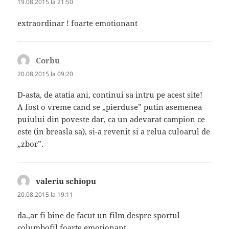
19.08.2015 la 21:50
extraordinar ! foarte emotionant
Corbu
spune:
20.08.2015 la 09:20
D-asta, de atatia ani, continui sa intru pe acest site!
A fost o vreme cand se „pierduse” putin asemenea
puiului din poveste dar, ca un adevarat campion ce
este (in breasla sa), si-a revenit si a relua culoarul de
„zbor”.
valeriu schiopu
spune:
20.08.2015 la 19:11
da.,ar fi bine de facut un film despre sportul
columbofil,foarte emotionant