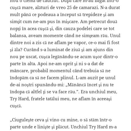
nou o clemă de cauciuc. După care m-au băgat într-o
cuşcă mare, alături de vreo 25 de camarazi. N-a durat
mult până ce podeaua a început să trepideze şi am
simţit cum ne-am pus în mişcare. Am petrecut două
nopţi în acea cuşcă şi, din cauza podelei care se tot
balansa, aveam momente când ne simţeam rău. Unul
dintre noi a zis că ne aflam pe vapor, ce-o mai fi fost
şi ăla? Curând s-a luminat de ziuă şi am ajuns din
nou pe uscat, cuşca legănându-se acum uşor dintr-o
parte în alta. Apoi ne-am oprit şi ni s-a dat de
mâncare, probabil momentul când trebuia să ne
îndopăm ca să ne facem plinul. L-am auzit pe unul
de-ai noştri spunându-mi: „Mănâncă încet şi nu te
îndopa că altfel ţi se va face rău.”. Era unchiul meu,
Try Hard, fratele tatălui meu, ne aflam în aceeaşi
cuşcă.
„Ciuguleşte ceva şi vino cu mine, o să stăm într-o
parte unde e linişte şi plăcut. Unchiul Try Hard m-a