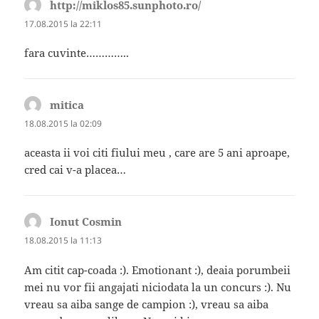
http://miklos85.sunphoto.ro/
spune:
17.08.2015 la 22:11
fara cuvinte…………..
mitica
spune:
18.08.2015 la 02:09
aceasta ii voi citi fiului meu , care are 5 ani aproape,
cred cai v-a placea…
Ionut Cosmin
spune:
18.08.2015 la 11:13
Am citit cap-coada :). Emotionant :), deaia porumbeii
mei nu vor fii angajati niciodata la un concurs :). Nu
vreau sa aiba sange de campion :), vreau sa aiba