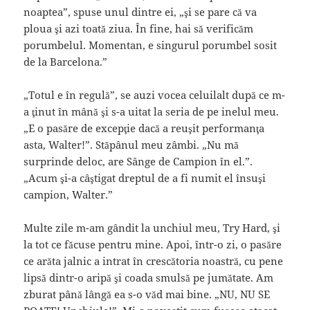
noaptea”, spuse unul dintre ei, „şi se pare că va
ploua şi azi toată ziua. În fine, hai să verificăm
porumbelul. Momentan, e singurul porumbel sosit
de la Barcelona.”
„Totul e în regulă”, se auzi vocea celuilalt după ce m-
a ţinut în mână şi s-a uitat la seria de pe inelul meu.
„E o pasăre de excepţie dacă a reuşit performanţa
asta, Walter!”. Stăpânul meu zâmbi. „Nu mă
surprinde deloc, are Sânge de Campion în el.”.
„Acum şi-a câştigat dreptul de a fi numit el însuşi
campion, Walter.”
Multe zile m-am gândit la unchiul meu, Try Hard, şi
la tot ce făcuse pentru mine. Apoi, într-o zi, o pasăre
ce arăta jalnic a intrat în crescătoria noastră, cu pene
lipsă dintr-o aripă şi coada smulsă pe jumătate. Am
zburat până lângă ea s-o văd mai bine. „NU, NU SE