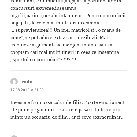
Pentru noi, columbofilii,angajarea porumbeilor in
concursuri extreme,inseamna
orgolii,pariuri,nesabuinta uneori. Pentru porumbeii
angajati ,de cele mai multe ori,inseamna
….supravietuirea!!! Un inel matricol si,, o mana de
pene”,ne pot aduce extaz sau…deziluzii. Mai
trebuiesc argumente sa mergem inainte sau sa
cooptam cati mai multi tineri in ceea ce inseamna
,,sportul cu porumbei”??!!??!!
radu
spune:
17.08.2015 la 21:39
De-asta e frumoasa columbofilia. Foarte emotionant
, te pune pe ganduri… saracele pasari. Iti trece prin
minte un scenariu de film , ar fi ceva extraordinar…