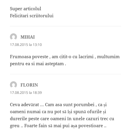
Super articolul
Felicitari scriitorului
MIHAI
spune:
17.08.2015 la 13:10
Frumoasa poveste , am citit-o cu lacrimi , multumim
pentru ea si mai asteptam .
FLORIN
spune:
17.08.2015 la 18:39
Ceva adevărat … Cam asa sunt porumbei , ca și
oameni numai ca nu pot să își spună ofurile și
durerile peste care oameni în unele cazuri trec cu
greu .. Foarte fain să mai pui așa povestioare ..