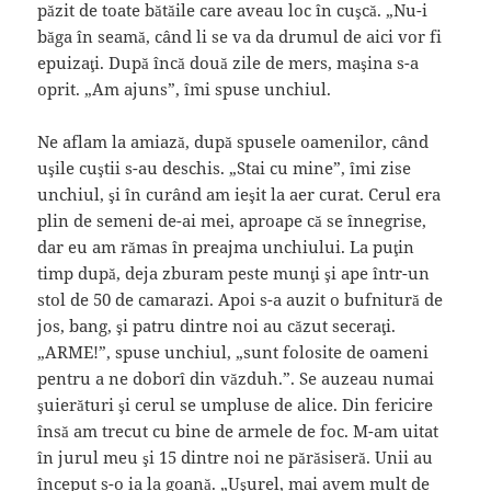
păzit de toate bătăile care aveau loc în cuşcă. „Nu-i
băga în seamă, când li se va da drumul de aici vor fi
epuizaţi. După încă două zile de mers, maşina s-a
oprit. „Am ajuns”, îmi spuse unchiul.
Ne aflam la amiază, după spusele oamenilor, când
uşile cuştii s-au deschis. „Stai cu mine”, îmi zise
unchiul, şi în curând am ieşit la aer curat. Cerul era
plin de semeni de-ai mei, aproape că se înnegrise,
dar eu am rămas în preajma unchiului. La puţin
timp după, deja zburam peste munţi şi ape într-un
stol de 50 de camarazi. Apoi s-a auzit o bufnitură de
jos, bang, şi patru dintre noi au căzut seceraţi.
„ARME!”, spuse unchiul, „sunt folosite de oameni
pentru a ne doborî din văzduh.”. Se auzeau numai
şuierături şi cerul se umpluse de alice. Din fericire
însă am trecut cu bine de armele de foc. M-am uitat
în jurul meu şi 15 dintre noi ne părăsiseră. Unii au
început s-o ia la goană. „Uşurel, mai avem mult de