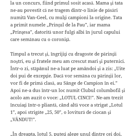
la un concurs, fiind primul sosit acasă. Mama şi tata
ne-au povestit că ne tragem dintr-o linie de păsări
numită Van-Geel, cu mulţi campioni la origine. Tata
a primit numele „Prinţul de la Pau”, iar mama
„Prinţesa”, datorită unor fulgi albi în jurul capului
care semănau cu o coroniţă.
Timpul a trecut şi, îngrijiţi cu dragoste de părinţii
noştri, eu şi fratele meu am crescut mari şi puternici.
Într-o zi, stăpânul ne-a luat pe amândoi şi a zis: „Uite
doi pui de excepţie. Dacă vor semăna cu părinţii lor,
vor fi de primă clasă, au Sânge de Campion în ei.”
Apoi ne-a dus într-un loc numit Clubul columbofil şi
acolo am auzit o voce: „LOTUL CINCI!”. Ne-am trezit
încuiaţi într-o pliantă, când altă voce a strigat „Lotul
1”, apoi strigăte „25, 50”, o lovitură de ciocan şi
„VÂNDUT!”.
„În dreapta, lotul 5, puteţi alege unul dintre cei doi,