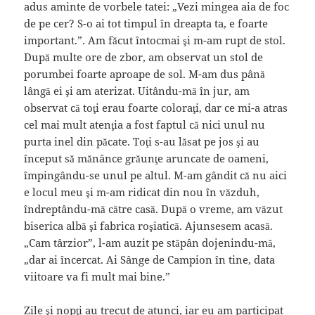
adus aminte de vorbele tatei: „Vezi mingea aia de foc
de pe cer? S-o ai tot timpul în dreapta ta, e foarte
important.”. Am făcut întocmai şi m-am rupt de stol.
După multe ore de zbor, am observat un stol de
porumbei foarte aproape de sol. M-am dus până
lângă ei şi am aterizat. Uitându-mă în jur, am
observat că toţi erau foarte coloraţi, dar ce mi-a atras
cel mai mult atenţia a fost faptul că nici unul nu
purta inel din păcate. Toţi s-au lăsat pe jos şi au
început să mănânce grăunţe aruncate de oameni,
împingându-se unul pe altul. M-am gândit că nu aici
e locul meu şi m-am ridicat din nou în văzduh,
îndreptându-mă către casă. După o vreme, am văzut
biserica albă şi fabrica roşiatică. Ajunsesem acasă.
„Cam târzior”, l-am auzit pe stăpân dojenindu-mă,
„dar ai încercat. Ai Sânge de Campion în tine, data
viitoare va fi mult mai bine.”
Zile şi nopţi au trecut de atunci, iar eu am participat