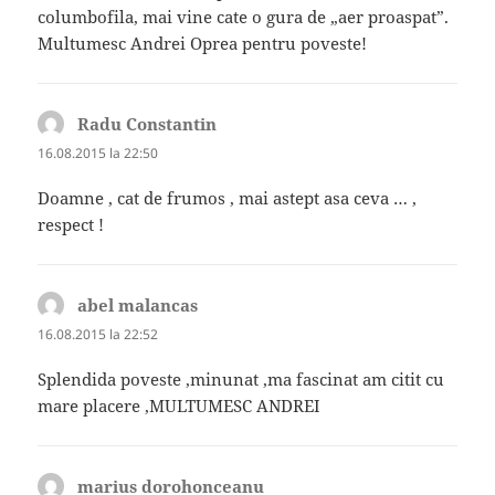
columbofila, mai vine cate o gura de „aer proaspat”.
Multumesc Andrei Oprea pentru poveste!
Radu Constantin
spune:
16.08.2015 la 22:50
Doamne , cat de frumos , mai astept asa ceva … ,
respect !
abel malancas
spune:
16.08.2015 la 22:52
Splendida poveste ,minunat ,ma fascinat am citit cu
mare placere ,MULTUMESC ANDREI
marius dorohonceanu
spune: