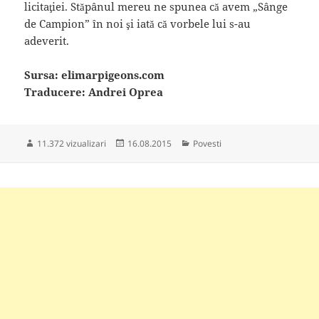
licitaţiei. Stăpânul mereu ne spunea că avem „Sânge
de Campion” în noi şi iată că vorbele lui s-au
adeverit.
Sursa: elimarpigeons.com
Traducere: Andrei Oprea
Publicat
Categorii
11.372 vizualizari
16.08.2015
Povesti
pe