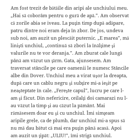
Am fost trezit de bătăile din aripi ale unchiului meu.
„Hai să coborâm pentru o gură de apă.”. Am observat
că zorile abia se iveau. La puţin timp după adăpare,
patru dintre noi eram deja în zbor. De jos, undeva
sub noi, am auzit un plescăit puternic. „E marea”, mă
linişti unchiul, „continuă să zbori la înălţime şi
valurile nu te vor deranja.”. Am zburat cale lungă
până am văzut un ţărm. Gata, ajunsesem. Am
traversat stâncile pe care oamenii le numesc Stâncile
albe din Dover. Unchiul meu a virat uşor la dreapta,
după care un cablu negru şi subţire mi-a ieşit pe
neaşteptate în cale. „Fereşte capul”, lucru pe care l-
am şi făcut. Din nefericire, ceilalţi doi camarazi nu l-
au văzut la timp şi au căzut la pământ. Mai
rămăsesem doar eu şi cu unchiul. Îmi simţeam
aripile grele, ca de plumb, dar unchiul mi-a spus să
nu mă dau bătut că mai era puţin până acasă. Apoi
am auzit un ţipăt: „ULIU!”, îmi strigă unchiul.