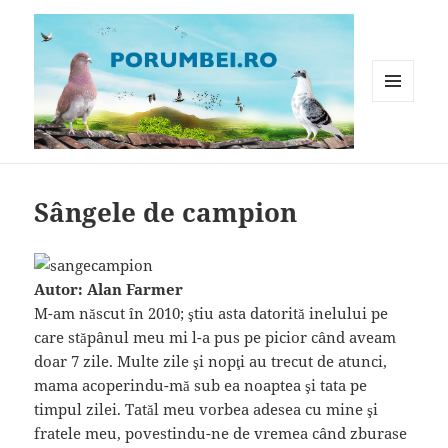
MENIU
ȘI
WIDGET-
Porumbei.ro
URI
Sângele de campion
Autor: Alan Farmer
M-am născut în 2010; ştiu asta datorită inelului pe
care stăpânul meu mi l-a pus pe picior când aveam
doar 7 zile. Multe zile şi nopţi au trecut de atunci,
mama acoperindu-mă sub ea noaptea şi tata pe
timpul zilei. Tatăl meu vorbea adesea cu mine şi
fratele meu, povestindu-ne de vremea când zburase