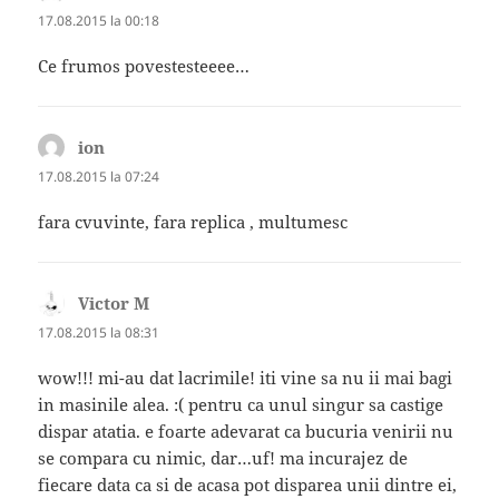
17.08.2015 la 00:18
Ce frumos povestesteeee…
ion
spune:
17.08.2015 la 07:24
fara cvuvinte, fara replica , multumesc
Victor M
spune:
17.08.2015 la 08:31
wow!!! mi-au dat lacrimile! iti vine sa nu ii mai bagi
in masinile alea. :( pentru ca unul singur sa castige
dispar atatia. e foarte adevarat ca bucuria venirii nu
se compara cu nimic, dar…uf! ma incurajez de
fiecare data ca si de acasa pot disparea unii dintre ei,