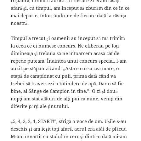
roşiatică, numită fabrică. În fiecare zi eram lăsaţi
afară şi, cu timpul, am început să zburăm din ce în ce
mai departe, întorcându-ne de fiecare dată la căsuţa
noastră.
Timpul a trecut şi oamenii au început să mă trimită
la ceea ce ei numesc concurs. Ne eliberau pe toţi
dimineaţa şi trebuia să ne întoarcem acasă cât de
repede puteam. Înaintea unui concurs special, l-am
auzit pe stăpân zicând: „Asta e cursa cea mare, o
etapă de campionat cu puii, prima dată când va
trebui să traversezi o întindere de apă. Dar o să fie
bine, ai Sânge de Campion în tine.”. O zi şi două
nopţi am stat alături de alţi pui ca mine, veniţi din
diferite părţi ale ţinutului.
„5, 4, 3, 2, 1, START!”, strigă o voce de om. Uşile s-au
deschis şi am ieşit toţi afară, aerul era atât de plăcut.
M-am învârtit cu stolul în cerc şi dintr-o dată mi-am