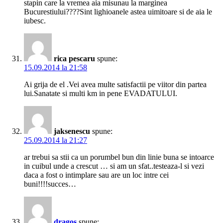
stapin care la vremea aia misunau la marginea
Bucurestiului????Sint lighioanele astea uimitoare si de aia le
iubesc.
rica pescaru
spune:
15.09.2014 la 21:58
Ai grija de el .Vei avea multe satisfactii pe viitor din partea
lui.Sanatate si multi km in pene EVADATULUI.
jaksenescu
spune:
25.09.2014 la 21:27
ar trebui sa stii ca un porumbel bun din linie buna se intoarce
in cuibul unde a crescut … si am un sfat..testeaza-l si vezi
daca a fost o intimplare sau are un loc intre cei
buni!!!!succes…
dragos
spune: