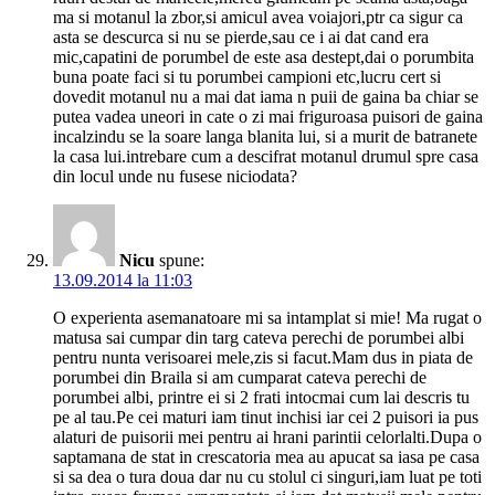
ma si motanul la zbor,si amicul avea voiajori,ptr ca sigur ca
asta se descurca si nu se pierde,sau ce i ai dat cand era
mic,capatini de porumbel de este asa destept,dai o porumbita
buna poate faci si tu porumbei campioni etc,lucru cert si
dovedit motanul nu a mai dat iama n puii de gaina ba chiar se
putea vadea uneori in cate o zi mai friguroasa puisori de gaina
incalzindu se la soare langa blanita lui, si a murit de batranete
la casa lui.intrebare cum a descifrat motanul drumul spre casa
din locul unde nu fusese niciodata?
Nicu
spune:
13.09.2014 la 11:03
O experienta asemanatoare mi sa intamplat si mie! Ma rugat o
matusa sai cumpar din targ cateva perechi de porumbei albi
pentru nunta verisoarei mele,zis si facut.Mam dus in piata de
porumbei din Braila si am cumparat cateva perechi de
porumbei albi, printre ei si 2 frati intocmai cum lai descris tu
pe al tau.Pe cei maturi iam tinut inchisi iar cei 2 puisori ia pus
alaturi de puisorii mei pentru ai hrani parintii celorlalti.Dupa o
saptamana de stat in crescatoria mea au apucat sa iasa pe casa
si sa dea o tura doua dar nu cu stolul ci singuri,iam luat pe toti