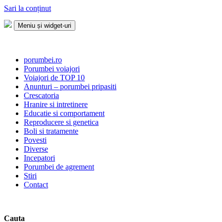
Sari la conținut
Meniu și widget-uri
Porumbei.ro
Enciclopedia porumbelului
porumbei.ro
Porumbei voiajori
Voiajori de TOP 10
Anunturi – porumbei pripasiti
Crescatoria
Hranire si intretinere
Educatie si comportament
Reproducere si genetica
Boli si tratamente
Povesti
Diverse
Incepatori
Porumbei de agrement
Stiri
Contact
Cauta