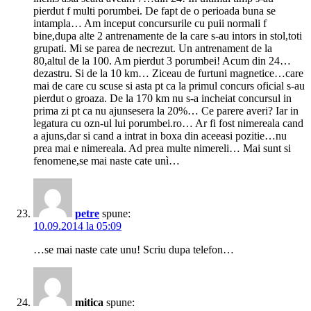
pierdut f multi porumbei. De fapt de o perioada buna se
intampla… Am inceput concursurile cu puii normali f
bine,dupa alte 2 antrenamente de la care s-au intors in stol,toti
grupati. Mi se parea de necrezut. Un antrenament de la
80,altul de la 100. Am pierdut 3 porumbei! Acum din 24…
dezastru. Si de la 10 km… Ziceau de furtuni magnetice…care
mai de care cu scuse si asta pt ca la primul concurs oficial s-au
pierdut o groaza. De la 170 km nu s-a incheiat concursul in
prima zi pt ca nu ajunsesera la 20%… Ce parere averi? Iar in
legatura cu ozn-ul lui porumbei.ro… Ar fi fost nimereala cand
a ajuns,dar si cand a intrat in boxa din aceeasi pozitie…nu
prea mai e nimereala. Ad prea multe nimereli… Mai sunt si
fenomene,se mai naste cate unì…
petre
spune:
10.09.2014 la 05:09
…se mai naste cate unu! Scriu dupa telefon…
mitica
spune: