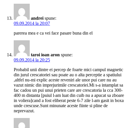
andrei
spune:
09.09.2014 la 20:07
parerea mea e ca vei face pasare buna din el
taroi ioan aron
spune:
09.09.2014 la 20:25
Probabil unii dintre ei percep de foarte mici campul magnetic
din jurul crescatoriei sau poate au o alta perceptie a spatiului
,altfel nu-mi explic aceste reveniri ale unor pui care nu au
vazut nimic din imprejurimile crescatoriei.Mi s-a intamplat sa
fac cadou un pui unui prieten care are crescatoria la cca 300-
400 m distanta [puiul l-am luat din cuib nu a apucat sa zboare
in voliera]cand a fost eliberat peste 6-7 zile l-am gasit in boxa
unde crescuse.Sunt minunate aceste fiinte si pline de
neprevazut.