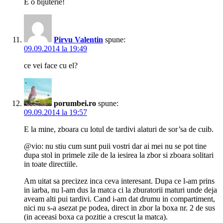
E o bijuterie!
Pirvu Valentin
spune:
09.09.2014 la 19:49
ce vei face cu el?
porumbei.ro
spune:
09.09.2014 la 19:57
E la mine, zboara cu lotul de tardivi alaturi de sor’sa de cuib.
@vio: nu stiu cum sunt puii vostri dar ai mei nu se pot tine
dupa stol in primele zile de la iesirea la zbor si zboara solitari
in toate directiile.
Am uitat sa precizez inca ceva interesant. Dupa ce l-am prins
in iarba, nu l-am dus la matca ci la zburatorii maturi unde deja
aveam alti pui tardivi. Cand i-am dat drumu in compartiment,
nici nu s-a asezat pe podea, direct in zbor la boxa nr. 2 de sus
(in aceeasi boxa ca pozitie a crescut la matca).