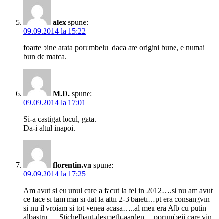
alex
spune:
09.09.2014 la 15:22
foarte bine arata porumbelu, daca are origini bune, e numai
bun de matca.
M.D.
spune:
09.09.2014 la 17:01
Si-a castigat locul, gata.
Da-i altul inapoi.
florentin.vn
spune:
09.09.2014 la 17:25
Am avut si eu unul care a facut la fel in 2012….si nu am avut
ce face si lam mai si dat la altii 2-3 baieti…pt era consangvin
si nu il vroiam si tot venea acasa…..al meu era Alb cu putin
albastru…..Stichelbaut-desmeth-aarden….porumbeii care vin