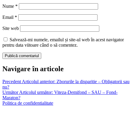
Nume
*
Email
*
Site web
Salvează-mi numele, emailul și site-ul web în acest navigator
pentru data viitoare când o să comentez.
Navigare în articole
Precedent
Articolul anterior:
Zborurile la disparitie – Obligatorii sau
nu?
Următor
Articolul următor:
Viteza-Demifond – SAU – Fond-
Maraton?
Politica de confidentialitate