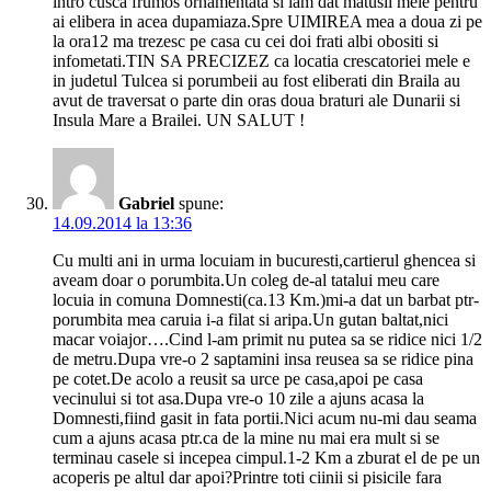
intro cusca frumos ornamentata si iam dat matusii mele pentru
ai elibera in acea dupamiaza.Spre UIMIREA mea a doua zi pe
la ora12 ma trezesc pe casa cu cei doi frati albi obositi si
infometati.TIN SA PRECIZEZ ca locatia crescatoriei mele e
in judetul Tulcea si porumbeii au fost eliberati din Braila au
avut de traversat o parte din oras doua braturi ale Dunarii si
Insula Mare a Brailei. UN SALUT !
Gabriel
spune:
14.09.2014 la 13:36
Cu multi ani in urma locuiam in bucuresti,cartierul ghencea si
aveam doar o porumbita.Un coleg de-al tatalui meu care
locuia in comuna Domnesti(ca.13 Km.)mi-a dat un barbat ptr-
porumbita mea caruia i-a filat si aripa.Un gutan baltat,nici
macar voiajor….Cind l-am primit nu putea sa se ridice nici 1/2
de metru.Dupa vre-o 2 saptamini insa reusea sa se ridice pina
pe cotet.De acolo a reusit sa urce pe casa,apoi pe casa
vecinului si tot asa.Dupa vre-o 10 zile a ajuns acasa la
Domnesti,fiind gasit in fata portii.Nici acum nu-mi dau seama
cum a ajuns acasa ptr.ca de la mine nu mai era mult si se
terminau casele si incepea cimpul.1-2 Km a zburat el de pe un
acoperis pe altul dar apoi?Printre toti ciinii si pisicile fara