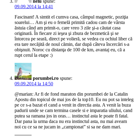
nelu
spune:
09.09.2014 la 14:41
Fascinant! A simtit el cumva casa, câmpul magnetic, poziţia
soarelui… Am şi eu o femelă primită cadou cam de vârsta
ăstuia când am primit-o, care vreo 3 zile şi-a căutat casa
originară. În fiecare zi ieşea şi zbura de bezmetică şi se
întorcea pe seară, direct pe volieră, se vedea cu ochiul liber că
era tare necăjită de noul cămin, dar după câteva încercări s-a
obişnuit. Noroc cu distanţa de 100 de km, avantaj eu, că a
rupt cerul la etape :)
porumbei.ro
spune:
09.09.2014 la 14:50
@marian: Ar fi de fond maraton din porumbei de la Catalin
Apostu din topicul de mai jos de la top10. Eu nu pot sa inteleg
pe ce s-a bazat el cand a venit in directia asta. A venit la buza
padurii unde se cam termina casele si e imparatia uliului, cand
putea sa ramana jos in oras… instinctul asta le poate fi fatal.
Dar pana la urma daca nu era instinctul asta, nu mai aveam
noi cu ce sa ne jucam in „campionat” si sa ne dam mari.