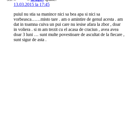
13.03.2015 la 17:45
puiul nu stia sa manince nici sa bea apa si nici sa
vorbeasca……misto tare . am o amintire de genul acesta . am
dat in toamna cuiva un pui care nu iesise afara la zbor , doar
in voliera . si m am trezit cu el acasa de craciun , avea avea
doar 3 luni … sunt multe povestioare de ascultat de la fiecare ,
sunt sigur de asta .