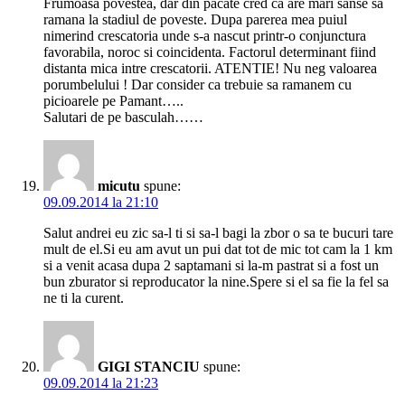
Frumoasa povestea, dar din pacate cred ca are mari sanse sa
ramana la stadiul de poveste. Dupa parerea mea puiul
nimerind crescatoria unde s-a nascut printr-o conjunctura
favorabila, noroc si coincidenta. Factorul determinant fiind
distanta mica intre crescatorii. ATENTIE! Nu neg valoarea
porumbelului ! Dar consider ca trebuie sa ramanem cu
picioarele pe Pamant…..
Salutari de pe basculah……
micutu
spune:
09.09.2014 la 21:10
Salut andrei eu zic sa-l ti si sa-l bagi la zbor o sa te bucuri tare
mult de el.Si eu am avut un pui dat tot de mic tot cam la 1 km
si a venit acasa dupa 2 saptamani si la-m pastrat si a fost un
bun zburator si reproducator la nine.Spere si el sa fie la fel sa
ne ti la curent.
GIGI STANCIU
spune:
09.09.2014 la 21:23