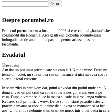
Cauta
Despre porumbei.ro
Proiectul
porumbei.ro
a inceput in 2003 si este cel mai „batran” site
columbofil din Romania. Aici gasiti enciclopedia porumbelului
imbogatita an de an cu multa pasiune pentru aceasta pasare
fascinanta.
Evadatul
Am dat un pui unui prieten care sta cam la 1 Km de mine. Puiul nu
iesise din cotet, nu stia sa bea sau sa manance si nici nu avea coada
si aripile total crescute.
In seara zilei in care l-am dat, puiul a evadat din podul unde era. A
doua zi vad un pui crud ca zboara foarte nesigur si nimereste pe
casa. Dupa o vreme se duce la matca si cade in iarba langa voliera.
Reusesc sa il prind si… wow. De ce sunt in stare pasarile astea…
practic a invatat sa zboare inainte de a invata sa manance si sa bea
apa. Un dram de nebunie si un dram de noroc intr-o perioada in care