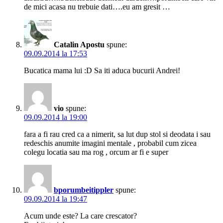
de mici acasa nu trebuie dati….eu am gresit …
Catalin Apostu
spune:
09.09.2014 la 17:53
Bucatica mama lui :D Sa iti aduca bucurii Andrei!
vio
spune:
09.09.2014 la 19:00
fara a fi rau cred ca a nimerit, sa lut dup stol si deodata i sau
redeschis anumite imagini mentale , probabil cum zicea
colegu locatia sau ma rog , orcum ar fi e super
bporumbeitippler
spune:
09.09.2014 la 19:47
Acum unde este? La care crescator?