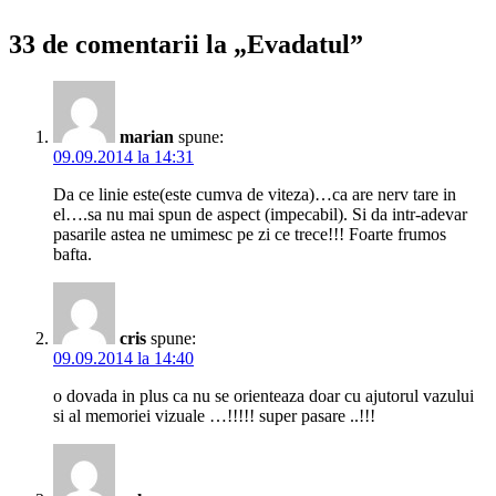
33 de comentarii la „Evadatul”
marian
spune:
09.09.2014 la 14:31
Da ce linie este(este cumva de viteza)…ca are nerv tare in
el….sa nu mai spun de aspect (impecabil). Si da intr-adevar
pasarile astea ne umimesc pe zi ce trece!!! Foarte frumos
bafta.
cris
spune:
09.09.2014 la 14:40
o dovada in plus ca nu se orienteaza doar cu ajutorul vazului
si al memoriei vizuale …!!!!! super pasare ..!!!