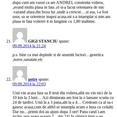
dupa cum am vazut ca are ANDREI, construita voliera,
,avand multa plasa in fata ,el si-a facut orientarea de mic
.vazand afara.din boxa lui ,unde a crescut….si asa, i-a fost
usor, sa se orienteze inapoi acasa.mi s-a intamplat si mie.am
plasa in fata volierei 4 m lungime cu 1,80 inaltime.
GIGI STANCIU
spune:
09.09.2014 la 21:24
p.s. bine ca mai depinde si de anumiti factori…genetica
,noroc,sanatate.etc
petre
spune:
09.09.2014 la 22:03
Unii vin acasa fara sa fi iesit din voliera,altii nu vin nici de la
10 km la 3 luni… Azi dimineata am fost la o lansare scurta cu
24 de tardivi. Unii la a 3 pana,alti la a 4… Credeam ca al sa-i
gasesc acasa,cum de altfel se intampla acum o luna cu ceilalti.
Dar nu…primii doi au ajuns dupa 3 ore! Pana cand i-am
inchis asta seara aveam 7…din 24! In ultimul timp s-au