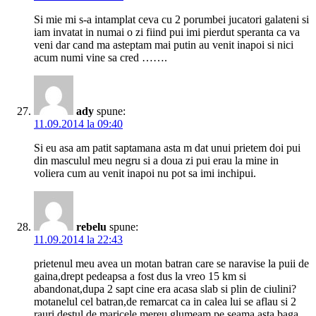
Si mie mi s-a intamplat ceva cu 2 porumbei jucatori galateni si
iam invatat in numai o zi fiind pui imi pierdut speranta ca va
veni dar cand ma asteptam mai putin au venit inapoi si nici
acum numi vine sa cred …….
ady
spune:
11.09.2014 la 09:40
Si eu asa am patit saptamana asta m dat unui prietem doi pui
din masculul meu negru si a doua zi pui erau la mine in
voliera cum au venit inapoi nu pot sa imi inchipui.
rebelu
spune:
11.09.2014 la 22:43
prietenul meu avea un motan batran care se naravise la puii de
gaina,drept pedeapsa a fost dus la vreo 15 km si
abandonat,dupa 2 sapt cine era acasa slab si plin de ciulini?
motanelul cel batran,de remarcat ca in calea lui se aflau si 2
rauri destul de maricele,mereu glumeam pe seama asta,baga