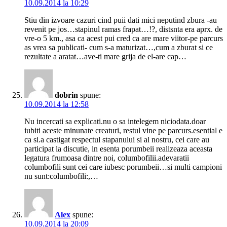
10.09.2014 la 10:29
Stiu din izvoare cazuri cind puii dati mici neputind zbura -au
revenit pe jos…stapinul ramas frapat…!?, distsnta era aprx. de
vre-o 5 km., asa ca acest pui cred ca are mare viitor-pe parcurs
as vrea sa publicati- cum s-a maturizat…,cum a zburat si ce
rezultate a aratat…ave-ti mare grija de el-are cap…
dobrin
spune:
10.09.2014 la 12:58
Nu incercati sa explicati.nu o sa intelegem niciodata.doar
iubiti aceste minunate creaturi, restul vine pe parcurs.esential e
ca si.a castigat respectul stapanului si al nostru, cei care au
participat la discutie, in esenta porumbeii realizeaza aceasta
legatura frumoasa dintre noi, columbofilii.adevaratii
columbofili sunt cei care iubesc porumbeii…si multi campioni
nu sunt:columbofili:,…
Alex
spune:
10.09.2014 la 20:09