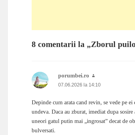
8 comentarii la „Zborul puilo
porumbei.ro
spune:
07.06.2026 la 14:10
Depinde cum arata cand revin, se vede pe ei d
undeva. Daca au zburat, imediat dupa sosire a
uneori gatul putin mai „ingrosat” decat de obi
bulversati.