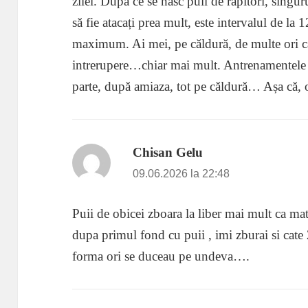
zilei. După ce se nasc puii de răpitori, singu
să fie atacați prea mult, este intervalul de la
maximum. Ai mei, pe căldură, de multe ori ca
intrerupere…chiar mai mult. Antrenamentele 
parte, după amiaza, tot pe căldură… Așa că, o 
Chisan Gelu
spune:
09.06.2026 la 22:48
Puii de obicei zboara la liber mai mult ca ma
dupa primul fond cu puii , imi zburai si cate
forma ori se duceau pe undeva….