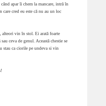
 când apar îi chem la mancare, intră în
n care cred eu este că nu au un loc
lteori vin în stol. Ei arată foarte
ă sau ceva de genul. Această chestie se
u stau ca ciorile pe undeva si vin
s!