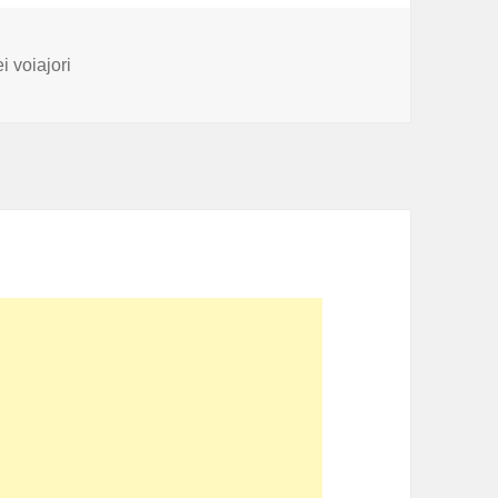
i
 voiajori