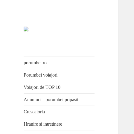
Porumbei.ro
Enciclopedia porumbelului
porumbei.ro
Porumbei voiajori
Voiajori de TOP 10
Anunturi – porumbei pripasiti
Crescatoria
Hranire si intretinere