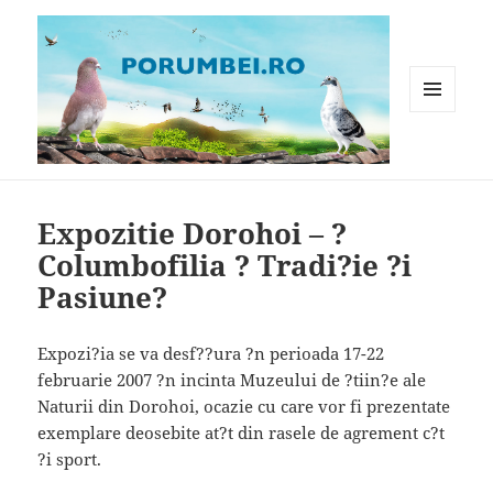
MENIU
ȘI
WIDGET-
Porumbei.ro
URI
Expozitie Dorohoi – ?
Columbofilia ? Tradi?ie ?i
Pasiune?
Expozi?ia se va desf??ura ?n perioada 17-22
februarie 2007 ?n incinta Muzeului de ?tiin?e ale
Naturii din Dorohoi, ocazie cu care vor fi prezentate
exemplare deosebite at?t din rasele de agrement c?t
?i sport.