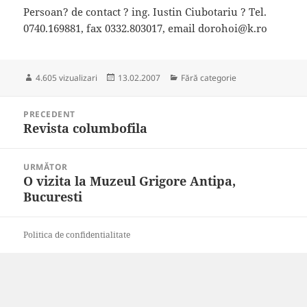
Persoan? de contact ? ing. Iustin Ciubotariu ? Tel.
0740.169881, fax 0332.803017, email dorohoi@k.ro
Publicat
Categorii
4.605 vizualizari
13.02.2007
Fără categorie
pe
Navigare
PRECEDENT
în
Revista columbofila
Articolul
articole
anterior:
URMĂTOR
O vizita la Muzeul Grigore Antipa,
Articolul
Bucuresti
următor:
Politica de confidentialitate