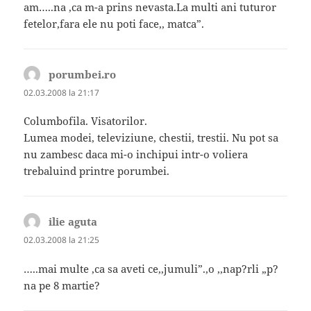
am…..na ,ca m-a prins nevasta.La multi ani tuturor
fetelor,fara ele nu poti face,, matca”.
porumbei.ro
spune:
02.03.2008 la 21:17
Columbofila. Visatorilor.
Lumea modei, televiziune, chestii, trestii. Nu pot sa
nu zambesc daca mi-o inchipui intr-o voliera
trebaluind printre porumbei.
ilie aguta
spune:
02.03.2008 la 21:25
…..mai multe ,ca sa aveti ce,,jumuli”.,o ,,nap?rli „p?
na pe 8 martie?