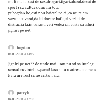
mult mai atrasi de sex,droguri,tigari,alcool,decat de
sport sau cultura,unii nu toti,
pt bogdan ko,esti nou baietel pa ci ,ca nu te am
vazut,activand,da iti doresc bafta,si vezi ti de
distractia ta,in curand veti vedea cat costa sa aduci
jigniri pe net,
bogdan
spune:
04.03.2008 la 14:19
Jigniri pe net?? de unde mai…sau nu sti sa intelegi
sensul cuvintelor..pacat! lasa si tu o adresa de mess
k nu are rost sa ne certam aici…
patryk
spune:
04.03.2008 la 17:00