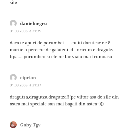
site
danielnegru
spune:
01.03.2008 la 21:35
daca te apuci de porumbei……eu iti daruiesc de 8
martie o pereche de galateni :d…oricum e dragutza
tipa…..porumbeii si ele ne fac viata mai frumoasa
ciprian
spune:
01.03.2008 la 21:37
dragutza,dragutza,dragutza!!!pe viitor asa de zile din
astea mai speciale san mai bagati din astea=)))
Gaby Tgv
spune: