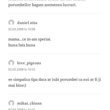
porumbeilor bagam asemenea lucruri.
daniel nita
spune:
02.03.2008 la 10:08
mama…ce m-am speriat.
buna fata buna
love_pigeons
spune:
02.03.2008 la 10:52
ee simpatica tipa daca ar iubi porumbei ca noi ar fi ji
mai bine;)
mihai_chisan
spune:
02.03.2008 la 12:15