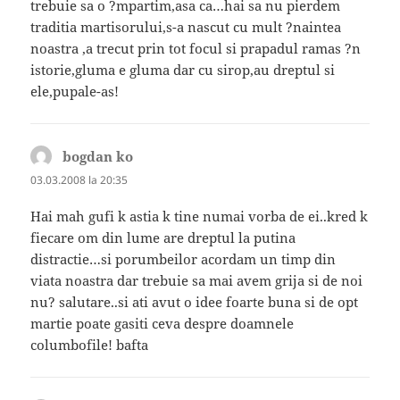
trebuie sa o ?mpartim,asa ca…hai sa nu pierdem
traditia martisorului,s-a nascut cu mult ?naintea
noastra ,a trecut prin tot focul si prapadul ramas ?n
istorie,gluma e gluma dar cu sirop,au dreptul si
ele,pupale-as!
bogdan ko
spune:
03.03.2008 la 20:35
Hai mah gufi k astia k tine numai vorba de ei..kred k
fiecare om din lume are dreptul la putina
distractie…si porumbeilor acordam un timp din
viata noastra dar trebuie sa mai avem grija si de noi
nu? salutare..si ati avut o idee foarte buna si de opt
martie poate gasiti ceva despre doamnele
columbofile! bafta