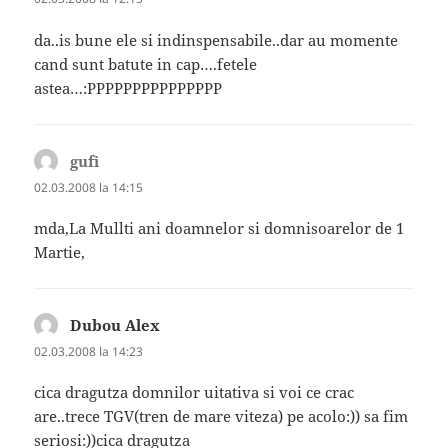
da..is bune ele si indinspensabile..dar au momente
cand sunt batute in cap….fetele
astea…:PPPPPPPPPPPPPPP
gufi
spune:
02.03.2008 la 14:15
mda,La Mullti ani doamnelor si domnisoarelor de 1
Martie,
Dubou Alex
spune:
02.03.2008 la 14:23
cica dragutza domnilor uitativa si voi ce crac
are..trece TGV(tren de mare viteza) pe acolo:)) sa fim
seriosi:))cica dragutza