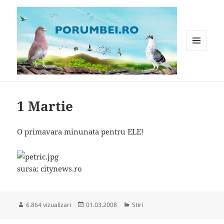
MENIU
ȘI
WIDGET-
Porumbei.ro
URI
1 Martie
O primavara minunata pentru ELE!
sursa: citynews.ro
Publicat
Categorii
6.864 vizualizari
01.03.2008
Stiri
pe