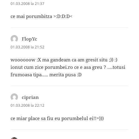
01.03.2008 la 21:37
ce mai porumbitza >:D:D:D<
FlopYc
spune:
01.03.2008 la 21:52
woooooow :X ma gandeam ca am gresit situ ;)) :)
ionut cum zice porumbei.ro ce e asa greu ? ….totusi
frumoasa tipa….. merita pusa :D
ciprian
spune:
01.03.2008 la 22:12
ce miar place sa fiu eu porumbelul ei!!=)))