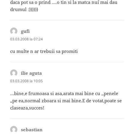
daca pot sa o prind ….o tin si la matca nu`i mai dau
drumul :))))))
gufi
spune:
03.03.2008 la 07:24
cu multe n ar trebuii sa promiti
ilie aguta
spune:
03.03.2008 la 10:05
…bine,e frumoasa si asa,arata mai bine cu ,,penele
„pe ea,normal zboara si mai bine.E de votat,poate se
claseaza,succes!
sebastian
spune: