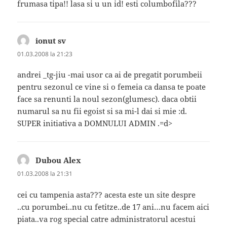
frumasa tipa!! lasa si u un id! esti columbofila???
ionut sv
spune:
01.03.2008 la 21:23
andrei _tg-jiu -mai usor ca ai de pregatit porumbeii
pentru sezonul ce vine si o femeia ca dansa te poate
face sa renunti la noul sezon(glumesc). daca obtii
numarul sa nu fii egoist si sa mi-l dai si mie :d.
SUPER initiativa a DOMNULUI ADMIN .=d>
Dubou Alex
spune:
01.03.2008 la 21:31
cei cu tampenia asta??? acesta este un site despre
..cu porumbei..nu cu fetitze..de 17 ani…nu facem aici
piata..va rog special catre administratorul acestui