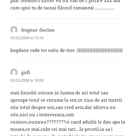
plac femeile.s sincer eu nu vad de c poza e xxx asa
cum spui tu.de taceai filozof ramaneai ……………
bugnar dacian
spune:
03.03.2008 la 15:16
bogdane rade tot saitu de tine :))))))))))))))))))))))))))))))
gufi
spune:
03.03.2008 la 18:08
stati linistiti oricum in lumea de azi totul sau
aproape totul se rezuma la sex,in ziua de azi tinerii
stiu totul despre sex,sau cred asta,dar altceva nu
stiu,nici nu i intereseaza,cam
rusinos,nuuuuu????????si cand adultii le dau apa la
moara,ce mai,subt cei mai tari…la prostii,ia sa i