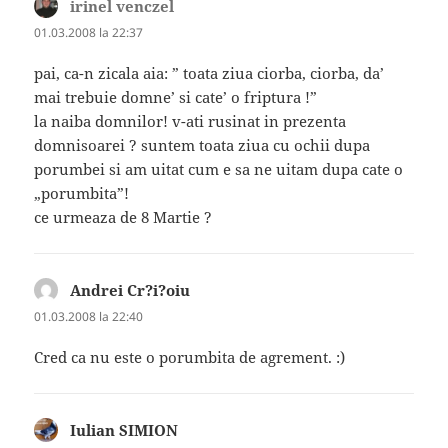
irinel venczel
spune:
01.03.2008 la 22:37
pai, ca-n zicala aia: ” toata ziua ciorba, ciorba, da’
mai trebuie domne’ si cate’ o friptura !”
la naiba domnilor! v-ati rusinat in prezenta
domnisoarei ? suntem toata ziua cu ochii dupa
porumbei si am uitat cum e sa ne uitam dupa cate o
„porumbita”!
ce urmeaza de 8 Martie ?
Andrei Cr?i?oiu
spune:
01.03.2008 la 22:40
Cred ca nu este o porumbita de agrement. :)
Iulian SIMION
spune: