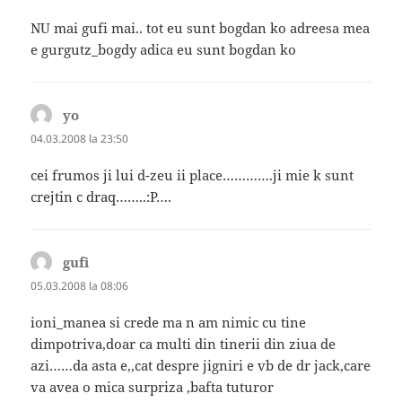
NU mai gufi mai.. tot eu sunt bogdan ko adreesa mea
e gurgutz_bogdy adica eu sunt bogdan ko
yo
spune:
04.03.2008 la 23:50
cei frumos ji lui d-zeu ii place………….ji mie k sunt
crejtin c draq……..:P….
gufi
spune:
05.03.2008 la 08:06
ioni_manea si crede ma n am nimic cu tine
dimpotriva,doar ca multi din tinerii din ziua de
azi……da asta e,,cat despre jigniri e vb de dr jack,care
va avea o mica surpriza ,bafta tuturor