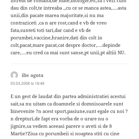
intrebi de romana,de mate,biologie,etc,sa i vezi cum
dau din colt,te intreaba ,,cu ce se manca astea,….asta
unii,din pacate marea majoritate,si nu ma
contraziceti ,ca n are rost,cand e vb de vreo
fata,sunteti toti tari,dar cand e vb de
porumbei,vaccine,hranire,dati din colt in
colt,pacat,mare pacat,cat despre doctor,….depinde
care,….eu cred ca mai sunt sanse,pt unii,pt altiii NU.
ilie aguta
spune:
03.03.2008 la 18:48
E un gest de laudat din partea administratiei acestui
sait,sa nu uitam ca doamnele si domnisoarele sunt
binevenite ?n acest sport,pasiune,sunt egale cu noi ?
n drepturi,de fapt era vorba de o urare nu o
jignire,sa vedem aceeasi parere o aveti si de 8
Martie?Ziua cu porumbeii si noaptea stiti cu cine