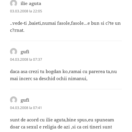
ilie aguta
spune:
03.03.2008 la 22:05
..vede-ti ,baieti,numai fasole,fasole…e bun si c?te un
c?rnat.
gufi
spune:
04.03.2008 la 07:37
daca asa crezi tu bogdan ko,ramai cu parerea ta,nu
mai incerc sa deschid ochii nimanui,
gufi
spune:
04.03.2008 la 07:41
sunt de acord cu ilie aguta,bine spus,eu spuneam
doar ca sexul e religia de azi ,si ca cei tineri sunt