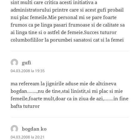
sint multi care critica acesti initiativa a
administratorului printre care si acest gufi probail
nui plac femeile.Mie personal mi se pare foarte
frumos ca pe linga pasari frumoase si de calitate sa
ai linga tine si o astfel de femeie.Succes tuturor
columbofililor la porumbei sanatosi cat si la femei
gufi
spune:
04.03.2008 la 19:35
ma refeream la jignirile aduse mie de altcineva
bogdan…….,nu de tine,stai linistit,si mi plac si mie
femeile,foarte mult,doar ca in ziua de azi,…….in fine
bafta tuturor
bogdan ko
spune:
04.03.2008 la 20:21