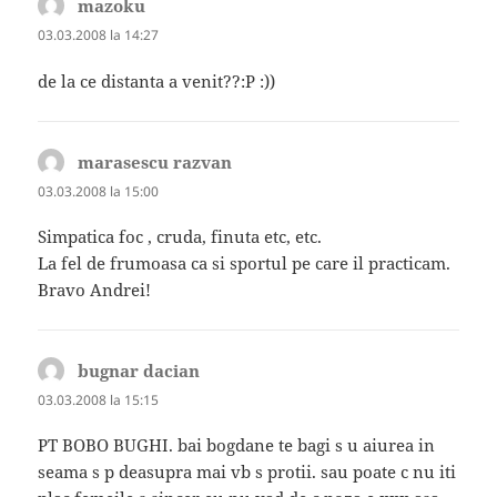
mazoku
spune:
03.03.2008 la 14:27
de la ce distanta a venit??:P :))
marasescu razvan
spune:
03.03.2008 la 15:00
Simpatica foc , cruda, finuta etc, etc.
La fel de frumoasa ca si sportul pe care il practicam.
Bravo Andrei!
bugnar dacian
spune:
03.03.2008 la 15:15
PT BOBO BUGHI. bai bogdane te bagi s u aiurea in
seama s p deasupra mai vb s protii. sau poate c nu iti