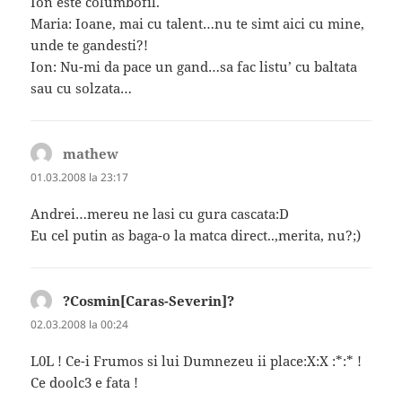
Ion este columbofil.
Maria: Ioane, mai cu talent…nu te simt aici cu mine,
unde te gandesti?!
Ion: Nu-mi da pace un gand…sa fac listu’ cu baltata
sau cu solzata…
mathew
spune:
01.03.2008 la 23:17
Andrei…mereu ne lasi cu gura cascata:D
Eu cel putin as baga-o la matca direct..,merita, nu?;)
?Cosmin[Caras-Severin]?
spune:
02.03.2008 la 00:24
L0L ! Ce-i Frumos si lui Dumnezeu ii place:X:X :*:* !
Ce doolc3 e fata !