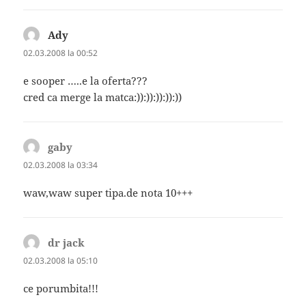
Ady
spune:
02.03.2008 la 00:52
e sooper …..e la oferta???
cred ca merge la matca:)):)):)):)):))
gaby
spune:
02.03.2008 la 03:34
waw,waw super tipa.de nota 10+++
dr jack
spune:
02.03.2008 la 05:10
ce porumbita!!!