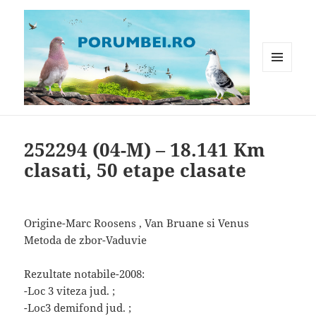
MENIU
ȘI
WIDGET-
Porumbei.ro
URI
252294 (04-M) – 18.141 Km
clasati, 50 etape clasate
Origine-Marc Roosens , Van Bruane si Venus
Metoda de zbor-Vaduvie
Rezultate notabile-2008:
-Loc 3 viteza jud. ;
-Loc3 demifond jud. ;