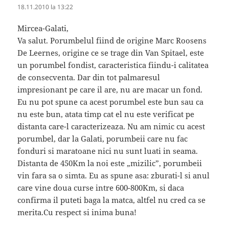
18.11.2010 la 13:22
Mircea-Galati,
Va salut. Porumbelul fiind de origine Marc Roosens
De Leernes, origine ce se trage din Van Spitael, este
un porumbel fondist, caracteristica fiindu-i calitatea
de consecventa. Dar din tot palmaresul
impresionant pe care il are, nu are macar un fond.
Eu nu pot spune ca acest porumbel este bun sau ca
nu este bun, atata timp cat el nu este verificat pe
distanta care-l caracterizeaza. Nu am nimic cu acest
porumbel, dar la Galati, porumbeii care nu fac
fonduri si maratoane nici nu sunt luati in seama.
Distanta de 450Km la noi este „mizilic”, porumbeii
vin fara sa o simta. Eu as spune asa: zburati-l si anul
care vine doua curse intre 600-800Km, si daca
confirma il puteti baga la matca, altfel nu cred ca se
merita.Cu respect si inima buna!