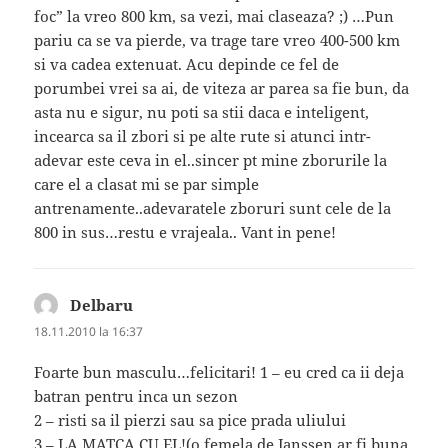
foc” la vreo 800 km, sa vezi, mai claseaza? ;) …Pun
pariu ca se va pierde, va trage tare vreo 400-500 km
si va cadea extenuat. Acu depinde ce fel de
porumbei vrei sa ai, de viteza ar parea sa fie bun, da
asta nu e sigur, nu poti sa stii daca e inteligent,
incearca sa il zbori si pe alte rute si atunci intr-
adevar este ceva in el..sincer pt mine zborurile la
care el a clasat mi se par simple
antrenamente..adevaratele zboruri sunt cele de la
800 in sus…restu e vrajeala.. Vant in pene!
Delbaru
spune:
18.11.2010 la 16:37
Foarte bun masculu…felicitari! 1 – eu cred ca ii deja
batran pentru inca un sezon
2 – risti sa il pierzi sau sa pice prada uliului
3 – LA MATCA CU EL!(o femela de Janssen ar fi buna