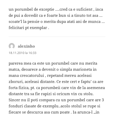
un porumbel de exceptie ….cred ca e suficient , inca
de pui a dovedit ca e foarte bun si a tinuto tot asa …
scoate’l la pensie o merita dupa atati ani de munca …
felicitari pt exemplar .
alexinho
spune:
18.11.2010 la 16:33
parerea mea ca este un porumbel care nu merita
matca, deoarece a devenit o simpla marioneta in
mana crescatorului , repetand mereu aceleasi
zboruri, aceleasi distante. Ce este cert e faptu’ ca are
forta fizica, pt. ca porumbeii care vin de la asemenea
distante tra sa fie rapizi si oricum vin cu stolu.
Sincer nu il poti compara cu un porumbel care are 3
fonduri clasate de exemplu..acolo stolul se rupe si
fiecare se descurca asa cum poate . Ia arunca-l ,,in