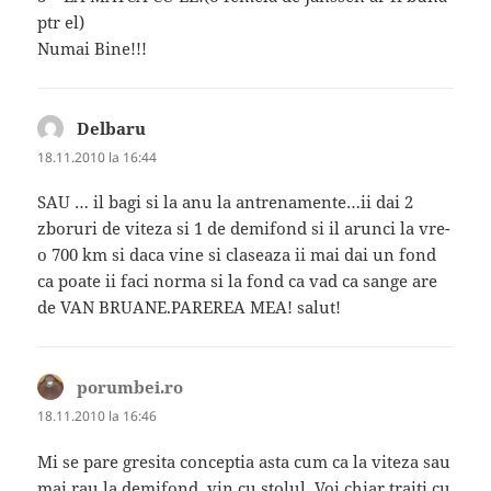
ptr el)
Numai Bine!!!
Delbaru
spune:
18.11.2010 la 16:44
SAU … il bagi si la anu la antrenamente…ii dai 2
zboruri de viteza si 1 de demifond si il arunci la vre-
o 700 km si daca vine si claseaza ii mai dai un fond
ca poate ii faci norma si la fond ca vad ca sange are
de VAN BRUANE.PAREREA MEA! salut!
porumbei.ro
spune:
18.11.2010 la 16:46
Mi se pare gresita conceptia asta cum ca la viteza sau
mai rau la demifond, vin cu stolul. Voi chiar traiti cu