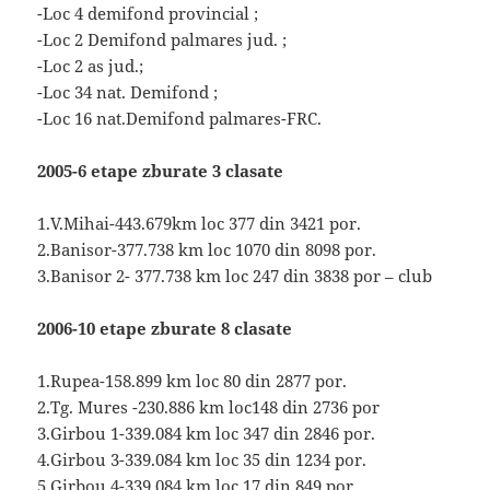
-Loc 4 demifond provincial ;
-Loc 2 Demifond palmares jud. ;
-Loc 2 as jud.;
-Loc 34 nat. Demifond ;
-Loc 16 nat.Demifond palmares-FRC.
2005-6 etape zburate 3 clasate
1.V.Mihai-443.679km loc 377 din 3421 por.
2.Banisor-377.738 km loc 1070 din 8098 por.
3.Banisor 2- 377.738 km loc 247 din 3838 por – club
2006-10 etape zburate 8 clasate
1.Rupea-158.899 km loc 80 din 2877 por.
2.Tg. Mures -230.886 km loc148 din 2736 por
3.Girbou 1-339.084 km loc 347 din 2846 por.
4.Girbou 3-339.084 km loc 35 din 1234 por.
5.Girbou 4-339.084 km loc 17 din 849 por.