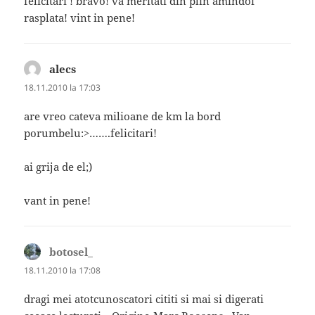
felicitari ! bravo! va meritati din plin amindoi
rasplata! vint in pene!
alecs
spune:
18.11.2010 la 17:03
are vreo cateva milioane de km la bord
porumbelu:>…….felicitari!
ai grija de el;)
vant in pene!
botosel_
spune:
18.11.2010 la 17:08
dragi mei atotcunoscatori cititi si mai si digerati