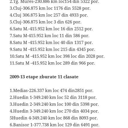
2.Tg. Mures-230.886 km loc154 din 5322 por.
3.Cluj-306.875 km loc 1176 din 5528 por.
4.Cluj 306.875 km loc 257 din 4933 por.
5.Cluj-306.875 km loc 3 din 626 por.
6.Satu M.-415.952 km loc 16 din 2512 por.
7.Satu M-415.952 km loc 11 din 586 por.
8.Satu M -415.952 km loc 40 din 1317 por.
9.Satu M -415.952 km loc 215 din 4345 por.
10.Satu M -415.952 km loc 398 loc din 2028 por.
11.Satu M -415.952 km loc 289 din 966 por.
2009-13 etape zburate 11 clasate
1.Medias-226.337 km loc 474 din2851 por.
2.Huedin 1-349.240 km loc 52 din 3118 por.
3.Huedin 2-349.240 km loc 100 din 5398 por.
4.Huedin 3-349.240 km loc 270 din 4034 por.
5Huedin 4-349.240 km loc 868 din 8093 por.
6.Banisor 1-377.738 km loc 129 din 6491 por.