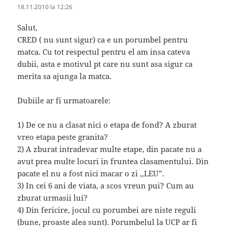
18.11.2010 la 12:26
Salut,
CRED ( nu sunt sigur) ca e un porumbel pentru
matca. Cu tot respectul pentru el am insa cateva
dubii, asta e motivul pt care nu sunt asa sigur ca
merita sa ajunga la matca.
Dubiile ar fi urmatoarele:
1) De ce nu a clasat nici o etapa de fond? A zburat
vreo etapa peste granita?
2) A zburat intradevar multe etape, din pacate nu a
avut prea multe locuri in fruntea clasamentului. Din
pacate el nu a fost nici macar o zi ,,LEU”.
3) In cei 6 ani de viata, a scos vreun pui? Cum au
zburat urmasii lui?
4) Din fericire, jocul cu porumbei are niste reguli
(bune, proaste alea sunt). Porumbelul la UCP ar fi