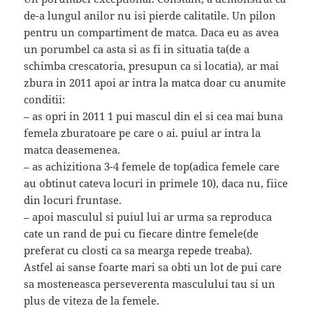
de-a lungul anilor nu isi pierde calitatile. Un pilon
pentru un compartiment de matca. Daca eu as avea
un porumbel ca asta si as fi in situatia ta(de a
schimba crescatoria, presupun ca si locatia), ar mai
zbura in 2011 apoi ar intra la matca doar cu anumite
conditii:
– as opri in 2011 1 pui mascul din el si cea mai buna
femela zburatoare pe care o ai. puiul ar intra la
matca deasemenea.
– as achizitiona 3-4 femele de top(adica femele care
au obtinut cateva locuri in primele 10), daca nu, fiice
din locuri fruntase.
– apoi masculul si puiul lui ar urma sa reproduca
cate un rand de pui cu fiecare dintre femele(de
preferat cu closti ca sa mearga repede treaba).
Astfel ai sanse foarte mari sa obti un lot de pui care
sa mosteneasca perseverenta masculului tau si un
plus de viteza de la femele.