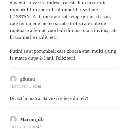
dovedit cu varf si indesat ca este bun la cerinta
numarul 1 in sportul columbofil: rezultate
CONSTANTE. Iti inchipui cate etape grele a trecut,
cate fenomene meteo si catastrofe, cate sute de
rapitoare a fentat, cate boli din masina a invins, cati
braconieri a ocolit, etc.
Putini sunt porumbeii care zboara atat, multi ajung
la matca dupa 2-3 ani. Felicitari!
gikanu
spune:
18.11.2010 la 10:36
Direct la matca. Sa vezi ce iese din el?!
Marian_db
spune:
18.11.2010 la 10:42