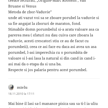
ceeace lecturati, „Origine-Marc Roosens , Van
Bruane si Venus
Metoda de zbor-Vaduvie”
unde ati vazut voi sa se zboare porubel la vaduvie si
sa fie angajat la zboruri de maraton, fond.
Stimabile domn porumbelul si-a arata valoare asa ca
parerea mea ( sfaturi nu dau cuiva care zboara la
vaduvie, acesti crescatori stiu ce au de facut cu
porumbeii), ceea ce asi face eu daca asi avea un asa
porumbel, l-asi imperechia cu o porumbita de
valoare si l-asi lasa la natural si din cand in cand i-
asi mai da o etapa da si una ba.
Respecte si jos palaria pentru acest porumbel.
mielu
spune:
18.11.2010 la 17:11
Mai bine il lasi sa-l manance pisica sau sa ti-l ia uliu