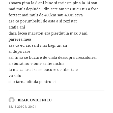
zboara pina la 8 ani bine si traieste pina la 14 sau
mai mult depinde , din cate am vazut eu nu a fost
fortzat mai mult de 400km sau 400si ceva
asa ca porumbelul de asta a si rezistat
atatia ani
daca facea maraton era pierdut la max 3 ani
parerea mea
asa ca eu zic sa il mai bagi un an
si dupa care
sal tii sa se bucure de viata deasupra crescatoriei
a zburat nu e bine sa fie inchis
la matca lasal sa se bucure de libertate
va salut
si o iarna blinda pentru ei
BRAICOVICI NICU
spune:
18.11.2010 la 20:01