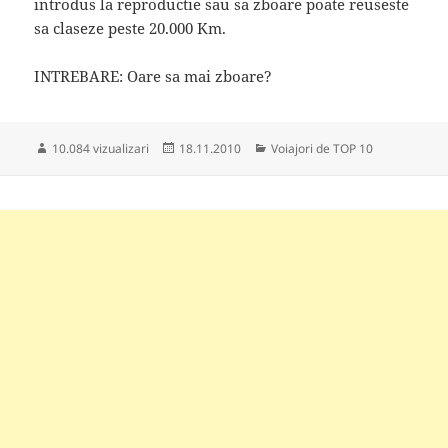
introdus la reproductie sau sa zboare poate reuseste
sa claseze peste 20.000 Km.
INTREBARE: Oare sa mai zboare?
Publicat
Categorii
10.084 vizualizari
18.11.2010
Voiajori de TOP 10
pe