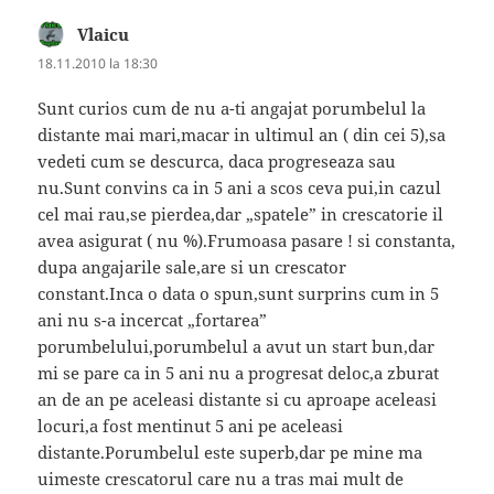
Vlaicu
spune:
18.11.2010 la 18:30
Sunt curios cum de nu a-ti angajat porumbelul la
distante mai mari,macar in ultimul an ( din cei 5),sa
vedeti cum se descurca, daca progreseaza sau
nu.Sunt convins ca in 5 ani a scos ceva pui,in cazul
cel mai rau,se pierdea,dar „spatele” in crescatorie il
avea asigurat ( nu %).Frumoasa pasare ! si constanta,
dupa angajarile sale,are si un crescator
constant.Inca o data o spun,sunt surprins cum in 5
ani nu s-a incercat „fortarea”
porumbelului,porumbelul a avut un start bun,dar
mi se pare ca in 5 ani nu a progresat deloc,a zburat
an de an pe aceleasi distante si cu aproape aceleasi
locuri,a fost mentinut 5 ani pe aceleasi
distante.Porumbelul este superb,dar pe mine ma
uimeste crescatorul care nu a tras mai mult de