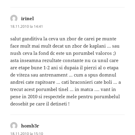
irinel
spune:
18.11.2010 la 14:41
salut ganditiva la ceva un zbor de carei pe munte
face mult mai mult decat un zbor de kaplani … sau
nush ceva la fond dc este un porumbel valoros ;)
asta inseamna rezultate constante nu ca unul care
are etape bune 1-2 ani si dupaia il pierzi al o etapa
de viteza sau antrenament … cum a spus domnul
andrei cate rapitoare … cati braconieri cate boli … a
trecut acest porumbel tinel … in matca …. vant in
pene in 2010 si respectele mele pentru porumbelul
deosebit pe care il detineti !
homb3r
spune:
18.11.2010 la 15:10