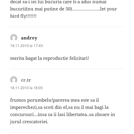
decat sa-i iei lui bucuria care ti-a adus numai
bucurii(nu mai putine de 50)………………….let your
bird fly!!!!!!!
andrey
spune:
18.11.2010 la 17:43
merita bagat la reproductie felicitari!
cr.tr
spune:
18.11.2010 la 18:05
frumos porumbelu!parerea mea este sa il
imperechezi,sa scoti din el,sa nu il mai bagi la
concursuri…insa sa ii lasi libertatea..sa zboare in
jurul crescatoriei.