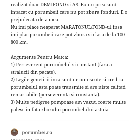
realizat doar DEMIFOND si AS. Eu nu prea sunt
inpacat cu porumbeii care nu pot zbura fonduri. E o
prejudecata de-a mea.
Nu imi place neaparat MARATONUL/FOND-ul insa
imi plac porumbeii care pot zbura si clasa de la 100-
800 km.
Argumente Pentru Matca:
1) Perseverent porumbelul si constant (fara a
stralucii din pacate).
2) Legile geneticii inca sunt necunoscute si cred ca
porumbelul asta poate transmite si are niste calitati
remarcabile (perseverenta si constanta).
3) Multe pedigree pompoase am vazut, foarte multe
palesc in fata zborului porumbelului astuia.
porumbei.ro
spune: