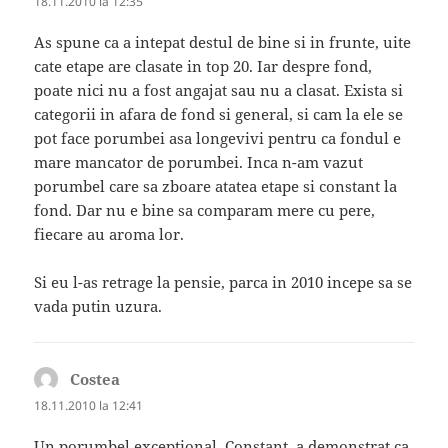
18.11.2010 la 12:35
As spune ca a intepat destul de bine si in frunte, uite
cate etape are clasate in top 20. Iar despre fond,
poate nici nu a fost angajat sau nu a clasat. Exista si
categorii in afara de fond si general, si cam la ele se
pot face porumbei asa longevivi pentru ca fondul e
mare mancator de porumbei. Inca n-am vazut
porumbel care sa zboare atatea etape si constant la
fond. Dar nu e bine sa comparam mere cu pere,
fiecare au aroma lor.
Si eu l-as retrage la pensie, parca in 2010 incepe sa se
vada putin uzura.
Costea
spune:
18.11.2010 la 12:41
Un porumbel exceptional. Constant, a demonstrat ca