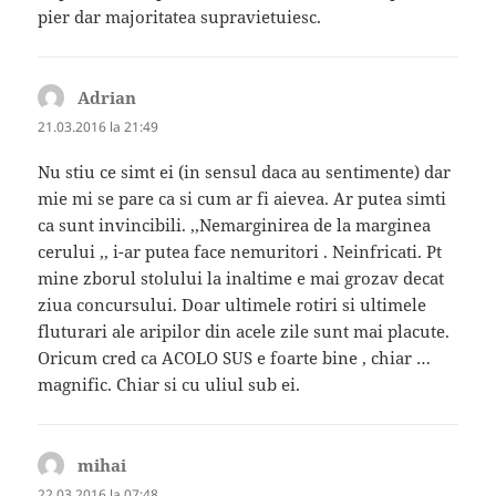
pier dar majoritatea supravietuiesc.
Adrian
spune:
21.03.2016 la 21:49
Nu stiu ce simt ei (in sensul daca au sentimente) dar
mie mi se pare ca si cum ar fi aievea. Ar putea simti
ca sunt invincibili. ,,Nemarginirea de la marginea
cerului ,, i-ar putea face nemuritori . Neinfricati. Pt
mine zborul stolului la inaltime e mai grozav decat
ziua concursului. Doar ultimele rotiri si ultimele
fluturari ale aripilor din acele zile sunt mai placute.
Oricum cred ca ACOLO SUS e foarte bine , chiar …
magnific. Chiar si cu uliul sub ei.
mihai
spune:
22.03.2016 la 07:48