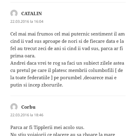
CATALIN
spune:
22.03.2016 la 16:04
Cel mai mai frumos cel mai puternic sentiment il am
cind ii vad sus aproape de nori si de fiecare data e la
fel au trecut zeci de ani si cind ii vad sus, parca ar fi
prima oara.
Andrei daca vrei te rog sa faci un subiect zilele astea
cu pretul pe care il platesc membrii columbofili [ de
la toate federatiile ] pe porumbel ,deoarece mai e
putin si incep zborurile.
Corbu
spune:
22.03.2016 la 18:46
Parca ar fi Tipplerii mei acolo sus.
Nu stiu voiajorii ce placere au sa zboare la mare