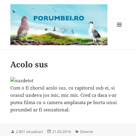
MENIU
ȘI
WIDGET-
Porumbei.ro
URI
Acolo sus
Cum o fi zborul acolo sus, cu rapitorul sub ei, si
orasul undeva jos mic, mic mic. Cred ca daca s-ar
putea filma cu o camera amplasata pe burta unui
porumbel ar fi senzational.
Publicat
Categorii
2.851 vizualizari
21.03.2016
Diverse