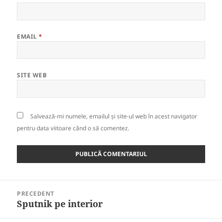
EMAIL
*
SITE WEB
Salvează-mi numele, emailul și site-ul web în acest navigator
pentru data viitoare când o să comentez.
Navigare
PRECEDENT
în
Sputnik pe interior
Articolul
articole
anterior: