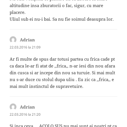
altitudine insa zburatorii o fac, sigur, cu mare
placere.
Uliul sub ei nu-i bai. Sa nu fie soimul deasupra lor.
Adrian
spune:
22.03.2016 la 21:09
Ar fi multe de spus dar totusi partea cu frica cade pt
ca daca le-ar fi atat de ,,frica,, n-ar iesi din nou afara
din cusca si ar incepe din nou sa turuie. Si mai mult
nu s-ar duce cu stolul dupa uliu . Eu zic ca ,,frica,, e
mai mult instinctul de supravetuire.
Adrian
spune:
22.03.2016 la 21:20
Si inca ceva … ACOLO SUS nu mai sunt ai nostri pt ca