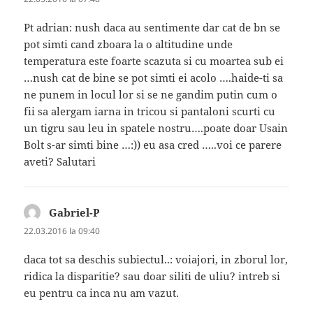
Pt adrian: nush daca au sentimente dar cat de bn se
pot simti cand zboara la o altitudine unde
temperatura este foarte scazuta si cu moartea sub ei
…nush cat de bine se pot simti ei acolo ….haide-ti sa
ne punem in locul lor si se ne gandim putin cum o
fii sa alergam iarna in tricou si pantaloni scurti cu
un tigru sau leu in spatele nostru….poate doar Usain
Bolt s-ar simti bine …:)) eu asa cred …..voi ce parere
aveti? Salutari
Gabriel-P
spune:
22.03.2016 la 09:40
daca tot sa deschis subiectul..: voiajori, in zborul lor,
ridica la disparitie? sau doar siliti de uliu? intreb si
eu pentru ca inca nu am vazut.