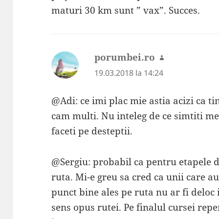
maturi 30 km sunt ” vax”. Succes.
porumbei.ro
spune:
19.03.2018 la 14:24
@Adi: ce imi plac mie astia acizi ca ti
cam multi. Nu inteleg de ce simtiti m
faceti pe desteptii.
@Sergiu: probabil ca pentru etapele de
ruta. Mi-e greu sa cred ca unii care 
punct bine ales pe ruta nu ar fi deloc 
sens opus rutei. Pe finalul cursei rep