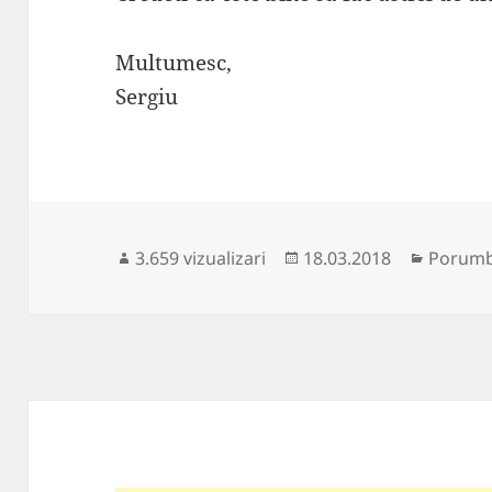
Multumesc,
Sergiu
Publicat
Categor
3.659 vizualizari
18.03.2018
Porumbe
pe