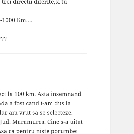
ei directii diferite,si tu
800-1000 Km….
???
rect la 100 km. Asta insemnand
da a fost cand i-am dus la
dar am vrut sa se selecteze.
Jud. Maramures. Cine s-a uitat
 Asa ca pentru niste porumbei