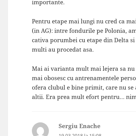
importante.
Pentru etape mai lungi nu cred ca m
(in AG): intre fondurile pe Polonia, 
cativa porumbei cu etape din Delta si
multi au procedat asa.
Mai ai varianta mult mai lejera sa nu 
mai obosesc cu antrenamentele person
ofera clubul e bine primit, care nu se
altii. Era prea mult efort pentru… nim
Sergiu Enache
spune:
19.03.2018 la 15:08