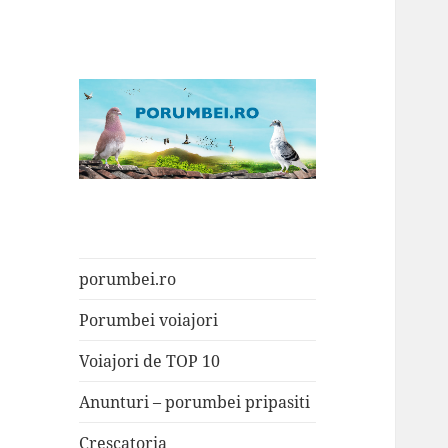
Porumbei.ro
Enciclopedia porumbelului
porumbei.ro
Porumbei voiajori
Voiajori de TOP 10
Anunturi – porumbei pripasiti
Crescatoria