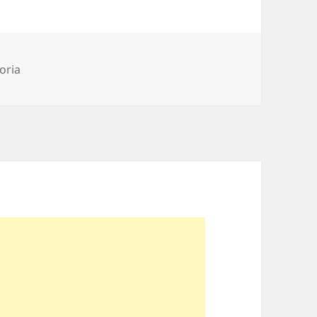
ii
oria