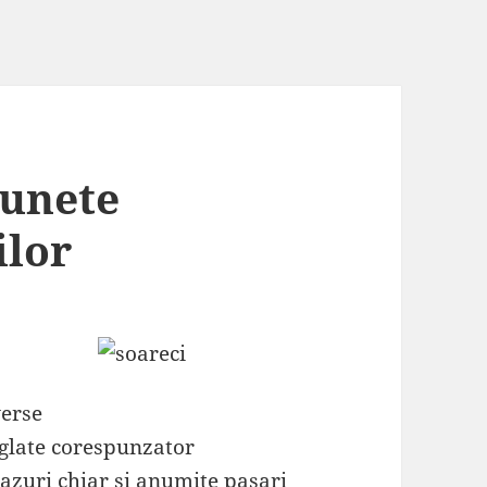
sunete
ilor
verse
eglate corespunzator
cazuri chiar si anumite pasari