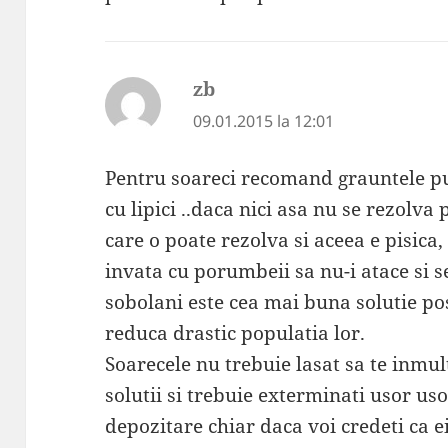
zb
spune:
09.01.2015 la 12:01
Pentru soareci recomand grauntele pus
cu lipici ..daca nici asa nu se rezolv
care o poate rezolva si aceea e pisica
invata cu porumbeii sa nu-i atace si s
sobolani este cea mai buna solutie pos
reduca drastic populatia lor.
Soarecele nu trebuie lasat sa te inmu
solutii si trebuie exterminati usor uso
depozitare chiar daca voi credeti ca ei 