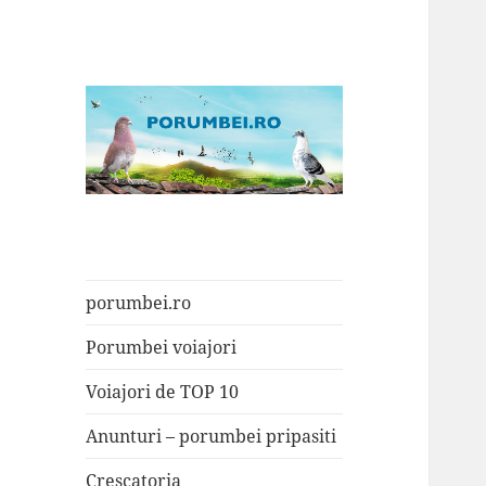
Porumbei.ro
Enciclopedia porumbelului
porumbei.ro
Porumbei voiajori
Voiajori de TOP 10
Anunturi – porumbei pripasiti
Crescatoria