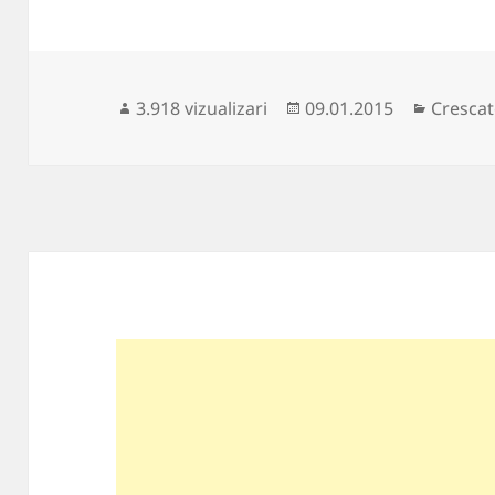
Publicat
Categor
3.918 vizualizari
09.01.2015
Crescat
pe