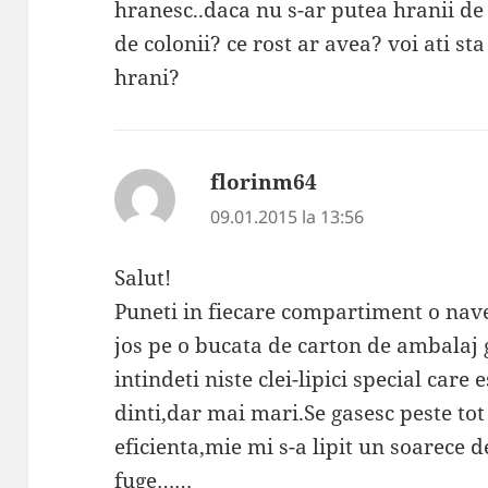
hranesc..daca nu s-ar putea hranii de 
de colonii? ce rost ar avea? voi ati sta
hrani?
florinm64
spune:
09.01.2015 la 13:56
Salut!
Puneti in fiecare compartiment o navet
jos pe o bucata de carton de ambalaj 
intindeti niste clei-lipici special care
dinti,dar mai mari.Se gasesc peste to
eficienta,mie mi s-a lipit un soarece 
fuge……