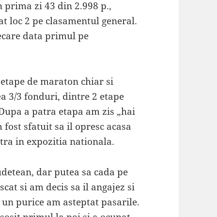
n prima zi 43 din 2.998 p.,
t loc 2 pe clasamentul general.
fiecare data primul pe
 etape de maraton chiar si
a 3/3 fonduri, dintre 2 etape
 Dupa a patra etapa am zis „hai
fost sfatuit sa il opresc acasa
ntra in expozitia nationala.
judetean, dar putea sa cada pe
cat si am decis sa il angajez si
 un purice am asteptat pasarile.