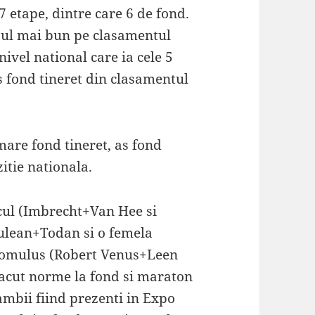
7 etape, dintre care 6 de fond.
ajul mai bun pe clasamentul
nivel national care ia cele 5
s fond tineret din clasamentul
mare fond tineret, as fond
itie nationala.
cul (Imbrecht+Van Hee si
Julean+Todan si o femela
Romulus (Robert Venus+Leen
facut norme la fond si maraton
, ambii fiind prezenti in Expo