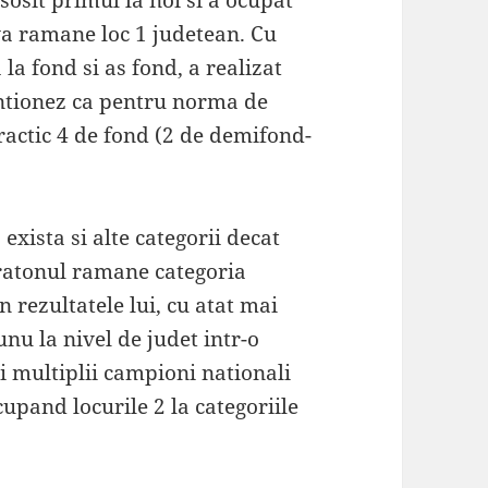
sosit primul la noi si a ocupat
 va ramane loc 1 judetean. Cu
la fond si as fond, a realizat
ntionez ca pentru norma de
ractic 4 de fond (2 de demifond-
exista si alte categorii decat
ratonul ramane categoria
 rezultatele lui, cu atat mai
unu la nivel de judet intr-o
i multiplii campioni nationali
cupand locurile 2 la categoriile