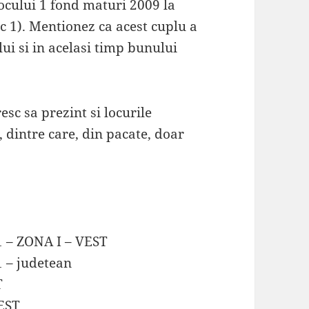
ocului 1 fond maturi 2009 la
c 1). Mentionez ca acest cuplu a
ui si in acelasi timp bunului
sc sa prezint si locurile
, dintre care, din pacate, doar
1 – ZONA I – VEST
 – judetean
T
VEST