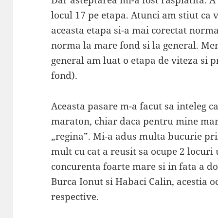
Dar asteptarea mi-a fost rasplatita. A 
locul 17 pe etapa. Atunci am stiut ca
aceasta etapa si-a mai corectat norma 
norma la mare fond si la general. Me
general am luat o etapa de viteza si p
fond).
Aceasta pasare m-a facut sa inteleg ca 
maraton, chiar daca pentru mine ma
„regina”. Mi-a adus multa bucurie prin
mult cu cat a reusit sa ocupe 2 locuri 
concurenta foarte mare si in fata a do
Burca Ionut si Habaci Calin, acestia o
respective.