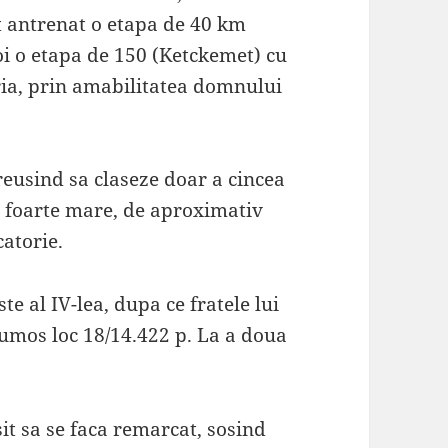
st antrenat o etapa de 40 km
oi o etapa de 150 (Ketckemet) cu
a, prin amabilitatea domnului
reusind sa claseze doar a cincea
j foarte mare, de aproximativ
catorie.
e al IV-lea, dupa ce fratele lui
rumos loc 18/14.422 p. La a doua
sit sa se faca remarcat, sosind