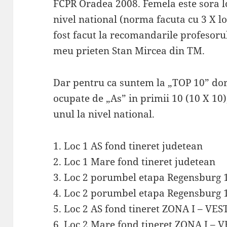
FCPR Oradea 2008. Femela este sora l
nivel national (norma facuta cu 3 X lo
fost facut la recomandarile profesorul
meu prieten Stan Mircea din TM.
Dar pentru ca suntem la „TOP 10” dore
ocupate de „As” in primii 10 (10 X 10)
unul la nivel national.
1. Loc 1 AS fond tineret judetean
2. Loc 1 Mare fond tineret judetean
3. Loc 2 porumbel etapa Regensburg 
4. Loc 2 porumbel etapa Regensburg 1
5. Loc 2 AS fond tineret ZONA I – VES
6. Loc 2 Mare fond tineret ZONA I – 