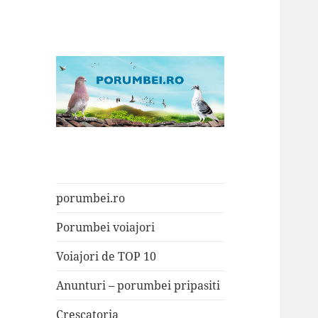
Porumbei.ro
Enciclopedia porumbelului
porumbei.ro
Porumbei voiajori
Voiajori de TOP 10
Anunturi – porumbei pripasiti
Crescatoria