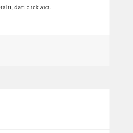
talii, dati
click aici
.
ii