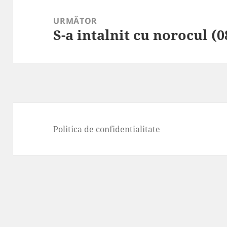
URMĂTOR
S-a intalnit cu norocul (
Articolul
următor:
Politica de confidentialitate