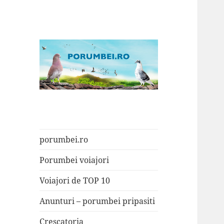
Porumbei.ro
Enciclopedia porumbelului
porumbei.ro
Porumbei voiajori
Voiajori de TOP 10
Anunturi – porumbei pripasiti
Crescatoria