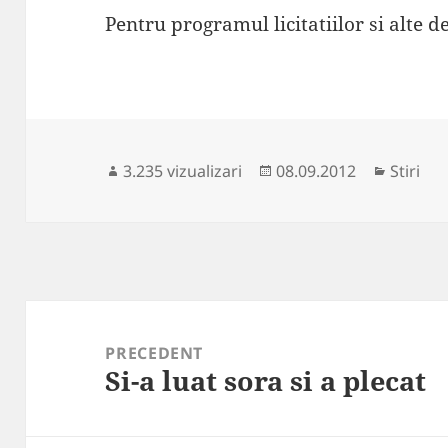
Pentru programul licitatiilor si alte de
Publicat
Categor
3.235 vizualizari
08.09.2012
Stiri
pe
Navigare
în
PRECEDENT
Si-a luat sora si a plecat
articole
Articolul
anterior: