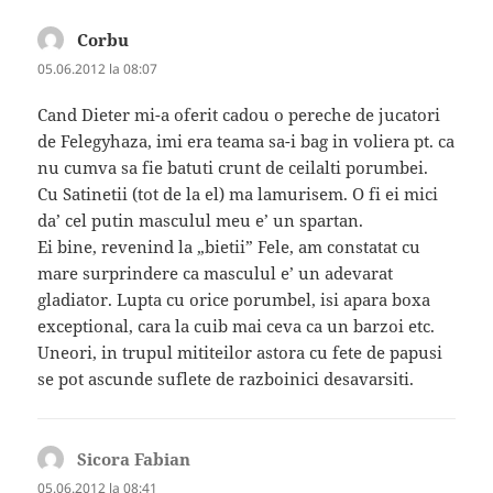
Corbu
spune:
05.06.2012 la 08:07
Cand Dieter mi-a oferit cadou o pereche de jucatori
de Felegyhaza, imi era teama sa-i bag in voliera pt. ca
nu cumva sa fie batuti crunt de ceilalti porumbei.
Cu Satinetii (tot de la el) ma lamurisem. O fi ei mici
da’ cel putin masculul meu e’ un spartan.
Ei bine, revenind la „bietii” Fele, am constatat cu
mare surprindere ca masculul e’ un adevarat
gladiator. Lupta cu orice porumbel, isi apara boxa
exceptional, cara la cuib mai ceva ca un barzoi etc.
Uneori, in trupul mititeilor astora cu fete de papusi
se pot ascunde suflete de razboinici desavarsiti.
Sicora Fabian
spune:
05.06.2012 la 08:41