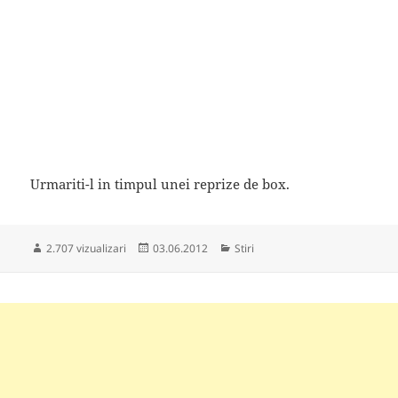
Urmariti-l in timpul unei reprize de box.
Publicat
Categorii
2.707 vizualizari
03.06.2012
Stiri
pe