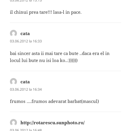
03.06.2012 la 15:13
il chinui prea tare!!! lasa-l in pace.
cata
spune:
03.06.2012 la 16:33
bai sincer asta ii mai tare ca bute ..daca era el in
locul lui bute nu isi loa ko..:))))))
cata
spune:
03.06.2012 la 16:34
frumos ….frumos adevarat barbat(mascul)
http://rotarescu.sunphoto.ro/
spune:
03.06.2012 la 16:48