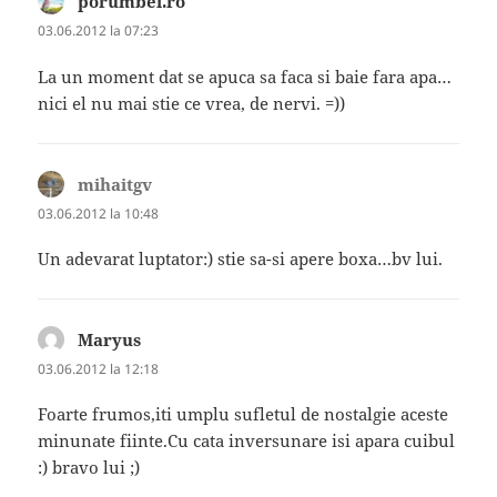
porumbei.ro
spune:
03.06.2012 la 07:23
La un moment dat se apuca sa faca si baie fara apa…
nici el nu mai stie ce vrea, de nervi. =))
mihaitgv
spune:
03.06.2012 la 10:48
Un adevarat luptator:) stie sa-si apere boxa…bv lui.
Maryus
spune:
03.06.2012 la 12:18
Foarte frumos,iti umplu sufletul de nostalgie aceste
minunate fiinte.Cu cata inversunare isi apara cuibul
:) bravo lui ;)