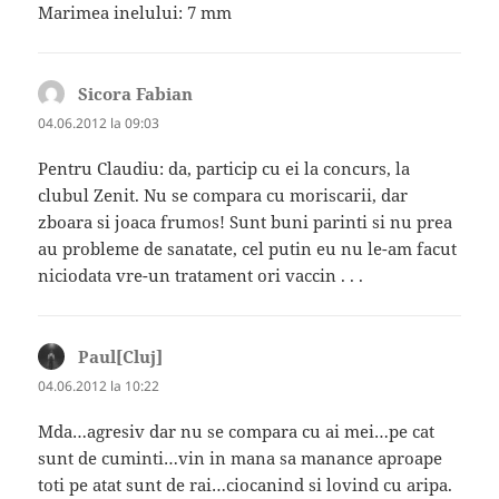
Marimea inelului: 7 mm
Sicora Fabian
spune:
04.06.2012 la 09:03
Pentru Claudiu: da, particip cu ei la concurs, la
clubul Zenit. Nu se compara cu moriscarii, dar
zboara si joaca frumos! Sunt buni parinti si nu prea
au probleme de sanatate, cel putin eu nu le-am facut
niciodata vre-un tratament ori vaccin . . .
Paul[Cluj]
spune:
04.06.2012 la 10:22
Mda…agresiv dar nu se compara cu ai mei…pe cat
sunt de cuminti…vin in mana sa manance aproape
toti pe atat sunt de rai…ciocanind si lovind cu aripa.