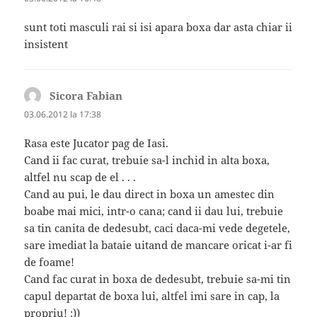
sunt toti masculi rai si isi apara boxa dar asta chiar ii
insistent
Sicora Fabian
spune:
03.06.2012 la 17:38
Rasa este Jucator pag de Iasi.
Cand ii fac curat, trebuie sa-l inchid in alta boxa,
altfel nu scap de el . . .
Cand au pui, le dau direct in boxa un amestec din
boabe mai mici, intr-o cana; cand ii dau lui, trebuie
sa tin canita de dedesubt, caci daca-mi vede degetele,
sare imediat la bataie uitand de mancare oricat i-ar fi
de foame!
Cand fac curat in boxa de dedesubt, trebuie sa-mi tin
capul departat de boxa lui, altfel imi sare in cap, la
propriu! :))