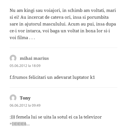
Nu am kingi sau voiajori, in schimb am voltati, mari
si ei! Au incercat de cateva ori, insa si porumbita
sare in ajutorul masculului. Acum au pui, insa dupa
ce-i vor intarca, voi baga un voltat in boxa lor si-i
voi filma . . .
mihai marius
spune:
05.06.2012 la 18:09
f.frumos felicitari un adevarat luptator k1
Tony
spune:
06.06.2012 la 09:49
:))) femela lui se uita la sotul ei ca la televizor
=))))))))))…