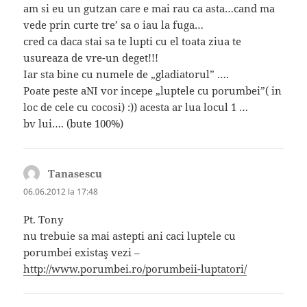
am si eu un gutzan care e mai rau ca asta…cand ma
vede prin curte tre’ sa o iau la fuga…
cred ca daca stai sa te lupti cu el toata ziua te
usureaza de vre-un deget!!!
Iar sta bine cu numele de „gladiatorul” ….
Poate peste aNI vor incepe „luptele cu porumbei”( in
loc de cele cu cocosi) :)) acesta ar lua locul 1 …
bv lui…. (bute 100%)
Tanasescu
spune:
06.06.2012 la 17:48
Pt. Tony
nu trebuie sa mai astepti ani caci luptele cu
porumbei existaş vezi –
http://www.porumbei.ro/porumbeii-luptatori/