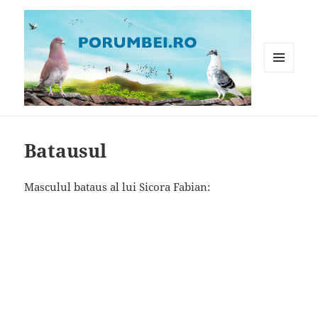
MENIU
ȘI
WIDGET-
Porumbei.ro
URI
Batausul
Masculul bataus al lui Sicora Fabian: