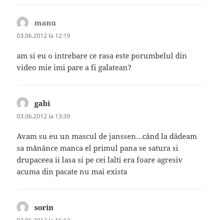
manu
spune:
03.06.2012 la 12:19
am si eu o intrebare ce rasa este porumbelul din
video mie imi pare a fi galatean?
gabi
spune:
03.06.2012 la 13:39
Avam su eu un mascul de janssen…când la dădeam
sa mănânce manca el primul pana se satura si
drupaceea ii lasa si pe cei lalti era foare agresiv
acuma din pacate nu mai exista
sorin
spune: