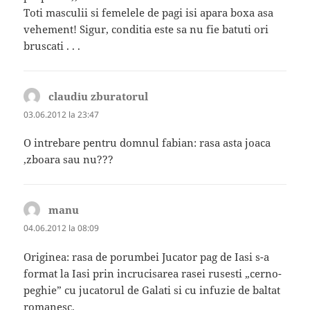
Toti masculii si femelele de pagi isi apara boxa asa
vehement! Sigur, conditia este sa nu fie batuti ori
bruscati . . .
claudiu zburatorul
spune:
03.06.2012 la 23:47
O intrebare pentru domnul fabian: rasa asta joaca
,zboara sau nu???
manu
spune:
04.06.2012 la 08:09
Originea: rasa de porumbei Jucator pag de Iasi s-a
format la Iasi prin incrucisarea rasei rusesti „cerno-
peghie” cu jucatorul de Galati si cu infuzie de baltat
romanesc.