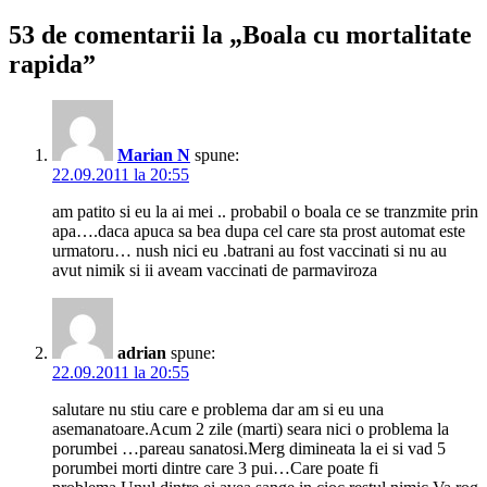
53 de comentarii la „Boala cu mortalitate
rapida”
Marian N
spune:
22.09.2011 la 20:55
am patito si eu la ai mei .. probabil o boala ce se tranzmite prin
apa….daca apuca sa bea dupa cel care sta prost automat este
urmatoru… nush nici eu .batrani au fost vaccinati si nu au
avut nimik si ii aveam vaccinati de parmaviroza
adrian
spune:
22.09.2011 la 20:55
salutare nu stiu care e problema dar am si eu una
asemanatoare.Acum 2 zile (marti) seara nici o problema la
porumbei …pareau sanatosi.Merg dimineata la ei si vad 5
porumbei morti dintre care 3 pui…Care poate fi