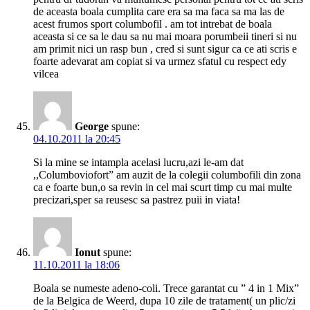
de aceasta boala cumplita care era sa ma faca sa ma las de
acest frumos sport columbofil . am tot intrebat de boala
aceasta si ce sa le dau sa nu mai moara porumbeii tineri si nu
am primit nici un rasp bun , cred si sunt sigur ca ce ati scris e
foarte adevarat am copiat si va urmez sfatul cu respect edy
vilcea
George
spune:
04.10.2011 la 20:45
Si la mine se intampla acelasi lucru,azi le-am dat
,,Columboviofort” am auzit de la colegii columbofili din zona
ca e foarte bun,o sa revin in cel mai scurt timp cu mai multe
precizari,sper sa reusesc sa pastrez puii in viata!
Ionut
spune:
11.10.2011 la 18:06
Boala se numeste adeno-coli. Trece garantat cu ” 4 in 1 Mix”
de la Belgica de Weerd, dupa 10 zile de tratament( un plic/zi