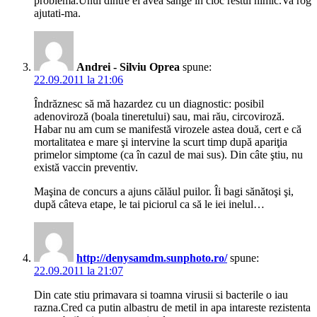
problema.Unul dintre ei avea sange in cioc restul nimic.Va rog
ajutati-ma.
Andrei - Silviu Oprea
spune:
22.09.2011 la 21:06
Îndrăznesc să mă hazardez cu un diagnostic: posibil
adenoviroză (boala tineretului) sau, mai rău, circoviroză.
Habar nu am cum se manifestă virozele astea două, cert e că
mortalitatea e mare şi intervine la scurt timp după apariţia
primelor simptome (ca în cazul de mai sus). Din câte ştiu, nu
există vaccin preventiv.
Maşina de concurs a ajuns călăul puilor. Îi bagi sănătoşi şi,
după câteva etape, le tai piciorul ca să le iei inelul…
http://denysamdm.sunphoto.ro/
spune:
22.09.2011 la 21:07
Din cate stiu primavara si toamna virusii si bacterile o iau
razna.Cred ca putin albastru de metil in apa intareste rezistenta