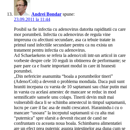
Andrei Bondar
spune:
23.09.2011 la 11:44
Posibil sa fie infectia cu adenovirus datorita rapiditatii cu care
mor porumbeii. Infectia cu adenovirus de regula vine
impreuna cu afectiuni secundare, asa ca tebuie tratate in
primul rand infectiile secundare pentru ca nu exista un
tratament pentru infectia cu adenovirus.
Ad Schaelaekens se refera la adeno/coli intr-un articol in care
vorbeste despre cele 10 reguli in obtinerea de performante; se
pare pare ca e foarte important modul in care iti hranesti
porumbei.
„Din nefericire asanumita “boala a porumbeilor tineri”
(Adeno/Coli) a devenit o problema mondiala. Daca puii sunt
hraniti incepana cu varsta de 10 saptamani sau chiar putin mai
in varsta cu acelasi amestec de mancare se reduc in mod
semnificativ sansele unu colaps. Tinerii devin mult mai
vulnerabili daca li se schimba amestecul in timpul saptamanii,
lucru pe care il fac asa de multi crescatori. Haranindu-i cu o
mancare “usoara” la inceputul saptamanii si cu alta mai
“puternica” spre sfarsit a devenit riscant de cand ne
confruntam cu aceasta noua boala. Schimbarea alimentatiei
are un efect prea puternic asupra intestinelor asa dupa cum se