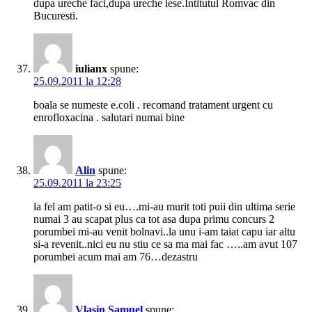
dupa ureche faci,dupa ureche iese.Intitutul Romvac din
Bucuresti.
iulianx
spune:
25.09.2011 la 12:28
boala se numeste e.coli . recomand tratament urgent cu
enrofloxacina . salutari numai bine
Alin
spune:
25.09.2011 la 23:25
la fel am patit-o si eu….mi-au murit toti puii din ultima serie
numai 3 au scapat plus ca tot asa dupa primu concurs 2
porumbei mi-au venit bolnavi..la unu i-am taiat capu iar altu
si-a revenit..nici eu nu stiu ce sa ma mai fac …..am avut 107
porumbei acum mai am 76…dezastru
Vlasin Samuel
spune: