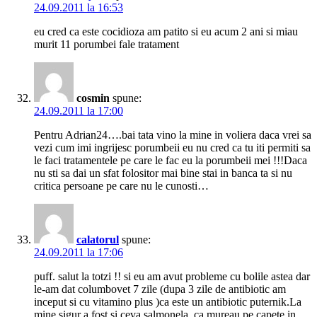
24.09.2011 la 16:53
eu cred ca este cocidioza am patito si eu acum 2 ani si miau
murit 11 porumbei fale tratament
cosmin
spune:
24.09.2011 la 17:00
Pentru Adrian24….bai tata vino la mine in voliera daca vrei sa
vezi cum imi ingrijesc porumbeii eu nu cred ca tu iti permiti sa
le faci tratamentele pe care le fac eu la porumbeii mei !!!Daca
nu sti sa dai un sfat folositor mai bine stai in banca ta si nu
critica persoane pe care nu le cunosti…
calatorul
spune:
24.09.2011 la 17:06
puff. salut la totzi !! si eu am avut probleme cu bolile astea dar
le-am dat columbovet 7 zile (dupa 3 zile de antibiotic am
inceput si cu vitamino plus )ca este un antibiotic puternik.La
mine sigur a fost si ceva salmonela, ca mureau pe capete in