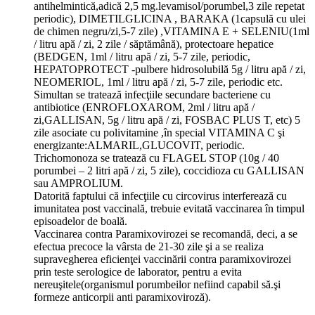
antihelmintică,adică 2,5 mg.levamisol/porumbel,3 zile repetat
periodic), DIMETILGLICINA , BARAKA (1capsulă cu ulei
de chimen negru/zi,5-7 zile) ,VITAMINA E + SELENIU(1ml
/ litru apă / zi, 2 zile / săptămână), protectoare hepatice
(BEDGEN, 1ml / litru apă / zi, 5-7 zile, periodic,
HEPATOPROTECT -pulbere hidrosolubilă 5g / litru apă / zi,
NEOMERIOL, 1ml / litru apă / zi, 5-7 zile, periodic etc.
Simultan se tratează infecţiile secundare bacteriene cu
antibiotice (ENROFLOXAROM, 2ml / litru apă /
zi,GALLISAN, 5g / litru apă / zi, FOSBAC PLUS T, etc) 5
zile asociate cu polivitamine ,în special VITAMINA C şi
energizante:ALMARIL,GLUCOVIT, periodic.
Trichomonoza se tratează cu FLAGEL STOP (10g / 40
porumbei – 2 litri apă / zi, 5 zile), coccidioza cu GALLISAN
sau AMPROLIUM.
Datorită faptului că infecţiile cu circovirus interferează cu
imunitatea post vaccinală, trebuie evitată vaccinarea în timpul
episoadelor de boală.
Vaccinarea contra Paramixovirozei se recomandă, deci, a se
efectua precoce la vârsta de 21-30 zile şi a se realiza
supravegherea eficienţei vaccinării contra paramixovirozei
prin teste serologice de laborator, pentru a evita
nereuşitele(organismul porumbeilor nefiind capabil să.şi
formeze anticorpii anti paramixoviroză).