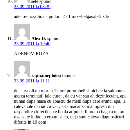
sele
spune:
23.09.2011 la 08:39
adenoviroza-boala puilor–-4×1 mix+belgasol=5 zile
Alex D.
spune:
23.09.2011 la 10:40
ADENOVIROZA
rapnameploiesti
spune:
23.09.2011 la 11:11
de la e-coli nu mor in 12 ore porumbeii si nici de la salmonela
asa ca terminati! fale curat , da cu var sau alt dezinfectant, apa
numai dupa masa cu abastru de metil dupa care arunci apa, la
cateva zile dai iar cu var , asta macar sa mai opresti din
raspandirea infectiei, ce boala ar putea fi nu ma bag ca nu are
rost sa te induc in eroare si eu, deja sunt cateva diagnosticuri
diferite in 10 com