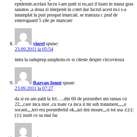
epidemie.acelasi lucru l-am patit si eu,azi il luam in mana gras
sanatos ,a doua zi intepenit in cotet dar lucrul acest m-i s-a
intamplat la puii prospat intarcati. se trateaza c praf de
enteroguard 5 zile pe mancare
viorel
spune:
23.09.2011 la 05:54
intra la raduprep.sunphoto.ro si citeste despre circoviroza
Razvan Ionut
spune:
23.09.2011 la 07:27
da si eu am patit la fel…..din 60 de porumbei am ramas cu
22,,,care inca mor ,cu toate ca inca ii tin sub tratament,,,,,e
socant,,,,ieri era porumbelul ok,,azi imi moare,,,si tot asa :(:(:(:
(:(:( nush ce sa mai fac