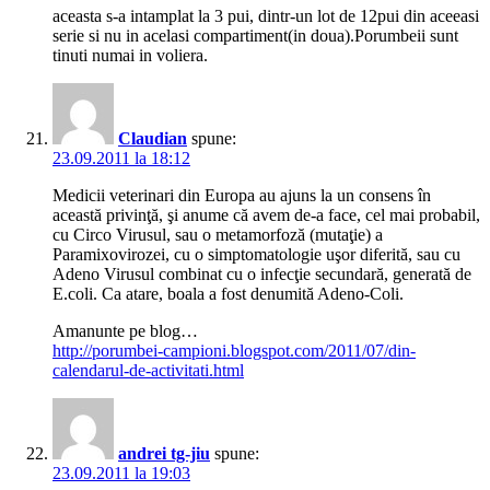
aceasta s-a intamplat la 3 pui, dintr-un lot de 12pui din aceeasi
serie si nu in acelasi compartiment(in doua).Porumbeii sunt
tinuti numai in voliera.
Claudian
spune:
23.09.2011 la 18:12
Medicii veterinari din Europa au ajuns la un consens în
această privinţă, şi anume că avem de-a face, cel mai probabil,
cu Circo Virusul, sau o metamorfoză (mutaţie) a
Paramixovirozei, cu o simptomatologie uşor diferită, sau cu
Adeno Virusul combinat cu o infecţie secundară, generată de
E.coli. Ca atare, boala a fost denumită Adeno-Coli.
Amanunte pe blog…
http://porumbei-campioni.blogspot.com/2011/07/din-
calendarul-de-activitati.html
andrei tg-jiu
spune:
23.09.2011 la 19:03