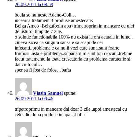
26.09.2011 la 08:59
boala se numeste Adeno-Coli…
incearca tratament 3 produse amestecate:
Belga Amco+Belgafoxin apa+trimetroprim in mancare cu ulei
de usturoi timp de 7 zile.
o solutie functionabila 100% nu exista la ora actuala in lume..
cineva zicea ca singura sansa e sa scapi de cei
infecatti..problema e ca nu ii vezi care sunt..sunt foarte
frumosi..asta e problema..si pana dim sunt toti ciocan..trebuie
facut tratamentu la toata crescatoria cu problema.curatenie si
dat cu focul…
sper sa fi fost de folos…bafta
Vlasin Samuel
spune:
26.09.2011 la 09:46
tripetroprimu in mancare dal doar 3 zile..apoi amestecal cu
celelalte doua produse in apa…bafta