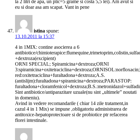
la 2 litri de apa, un plic=5 grame si costa 5,5 lei). Am avut si
eu si doar asa am scapat. Vant in pene
istina
spune:
13.10.2011 la 15:37
4 in 1MIX: contine asocierea a 6
antibiotice/chimioterapice:flumequine,trimetoprim,colistin,sulfa
+dextroza(excipient)
ORNI SPECIAL; Spiramicina+dextroza;ORNI
3:spiramicina+oxitetraciclina+dextroza;ORNISOL:norfloxaci
red:oxitetraciclina+furaltadona+dextroza;A.S.
(antislijm):furaltadona+spiramicina+dextroza;PARASTOP:
furaltadona+cloramfenicol+dextroza;B.S.:metronidazol+
Sint antibiotice/antiparazitare uzuale(nu sint „ultimele” noutati
in domeniu).
Avind in vedere recomandarile ( chiar 14 zile tratament,in
cazul 4 in 1 Mix) se impune ,obligatoriu administrarea de
antitoxice-hepatoprotectoare si de probiotice ptr refacerea
florei intestinale.