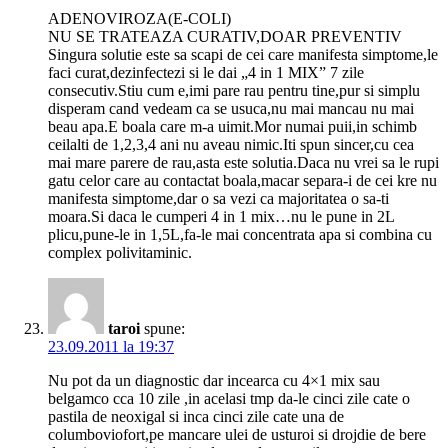
ADENOVIROZA(E-COLI)
NU SE TRATEAZA CURATIV,DOAR PREVENTIV
Singura solutie este sa scapi de cei care manifesta simptome,le
faci curat,dezinfectezi si le dai „4 in 1 MIX” 7 zile
consecutiv.Stiu cum e,imi pare rau pentru tine,pur si simplu
disperam cand vedeam ca se usuca,nu mai mancau nu mai
beau apa.E boala care m-a uimit.Mor numai puii,in schimb
ceilalti de 1,2,3,4 ani nu aveau nimic.Iti spun sincer,cu cea
mai mare parere de rau,asta este solutia.Daca nu vrei sa le rupi
gatu celor care au contactat boala,macar separa-i de cei kre nu
manifesta simptome,dar o sa vezi ca majoritatea o sa-ti
moara.Si daca le cumperi 4 in 1 mix…nu le pune in 2L
plicu,pune-le in 1,5L,fa-le mai concentrata apa si combina cu
complex polivitaminic.
taroi
spune:
23.09.2011 la 19:37
Nu pot da un diagnostic dar incearca cu 4×1 mix sau
belgamco cca 10 zile ,in acelasi tmp da-le cinci zile cate o
pastila de neoxigal si inca cinci zile cate una de
columboviofort,pe mancare ulei de usturoi si drojdie de bere