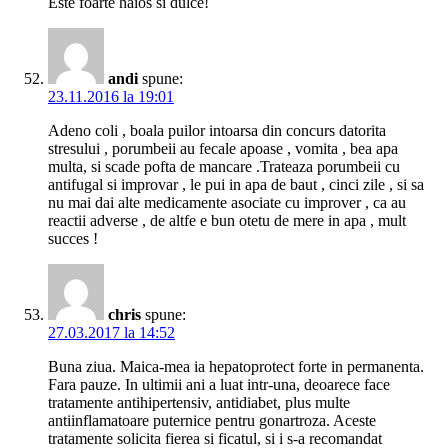
Este foarte haios si dulce!
andi
spune:
23.11.2016 la 19:01
Adeno coli , boala puilor intoarsa din concurs datorita
stresului , porumbeii au fecale apoase , vomita , bea apa
multa, si scade pofta de mancare .Trateaza porumbeii cu
antifugal si improvar , le pui in apa de baut , cinci zile , si sa
nu mai dai alte medicamente asociate cu improver , ca au
reactii adverse , de altfe e bun otetu de mere in apa , mult
succes !
chris
spune:
27.03.2017 la 14:52
Buna ziua. Maica-mea ia hepatoprotect forte in permanenta.
Fara pauze. In ultimii ani a luat intr-una, deoarece face
tratamente antihipertensiv, antidiabet, plus multe
antiinflamatoare puternice pentru gonartroza. Aceste
tratamente solicita fierea si ficatul, si i s-a recomandat