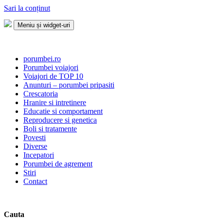
Sari la conținut
Meniu și widget-uri
Porumbei.ro
Enciclopedia porumbelului
porumbei.ro
Porumbei voiajori
Voiajori de TOP 10
Anunturi – porumbei pripasiti
Crescatoria
Hranire si intretinere
Educatie si comportament
Reproducere si genetica
Boli si tratamente
Povesti
Diverse
Incepatori
Porumbei de agrement
Stiri
Contact
Cauta