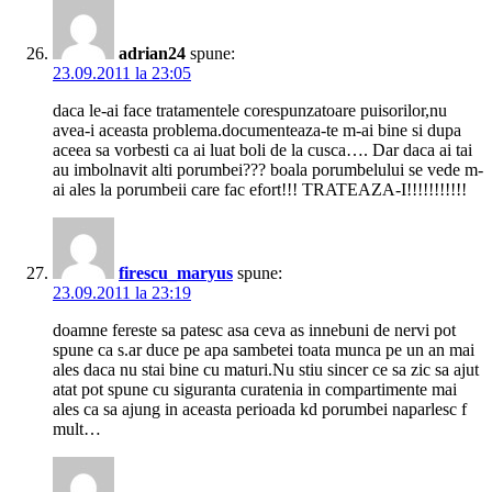
adrian24
spune:
23.09.2011 la 23:05
daca le-ai face tratamentele corespunzatoare puisorilor,nu
avea-i aceasta problema.documenteaza-te m-ai bine si dupa
aceea sa vorbesti ca ai luat boli de la cusca…. Dar daca ai tai
au imbolnavit alti porumbei??? boala porumbelului se vede m-
ai ales la porumbeii care fac efort!!! TRATEAZA-I!!!!!!!!!!!
firescu_maryus
spune:
23.09.2011 la 23:19
doamne fereste sa patesc asa ceva as innebuni de nervi pot
spune ca s.ar duce pe apa sambetei toata munca pe un an mai
ales daca nu stai bine cu maturi.Nu stiu sincer ce sa zic sa ajut
atat pot spune cu siguranta curatenia in compartimente mai
ales ca sa ajung in aceasta perioada kd porumbei naparlesc f
mult…