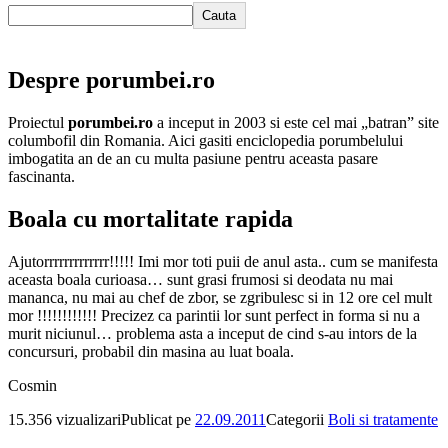
Cauta
Despre porumbei.ro
Proiectul
porumbei.ro
a inceput in 2003 si este cel mai „batran” site
columbofil din Romania. Aici gasiti enciclopedia porumbelului
imbogatita an de an cu multa pasiune pentru aceasta pasare
fascinanta.
Boala cu mortalitate rapida
Ajutorrrrrrrrrrrrr!!!!! Imi mor toti puii de anul asta.. cum se manifesta
aceasta boala curioasa… sunt grasi frumosi si deodata nu mai
mananca, nu mai au chef de zbor, se zgribulesc si in 12 ore cel mult
mor !!!!!!!!!!!! Precizez ca parintii lor sunt perfect in forma si nu a
murit niciunul… problema asta a inceput de cind s-au intors de la
concursuri, probabil din masina au luat boala.
Cosmin
15.356 vizualizari
Publicat pe
22.09.2011
Categorii
Boli si tratamente