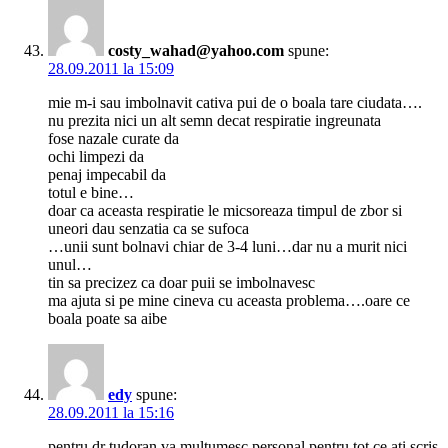
costy_wahad@yahoo.com
spune:
28.09.2011 la 15:09
mie m-i sau imbolnavit cativa pui de o boala tare ciudata….
nu prezita nici un alt semn decat respiratie ingreunata
fose nazale curate da
ochi limpezi da
penaj impecabil da
totul e bine…
doar ca aceasta respiratie le micsoreaza timpul de zbor si
uneori dau senzatia ca se sufoca
…unii sunt bolnavi chiar de 3-4 luni…dar nu a murit nici
unul…
tin sa precizez ca doar puii se imbolnavesc
ma ajuta si pe mine cineva cu aceasta problema….oare ce
boala poate sa aibe
edy
spune:
28.09.2011 la 15:16
pentru dr tudoran va multumesc personal pentru tot ce ati scris