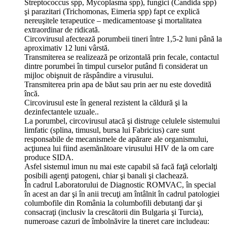
Streptococcus spp, Mycoplasma spp), fungici (Candida spp)
şi parazitari (Trichomonas, Eimeria spp) fapt ce explică
nereuşitele terapeutice – medicamentoase şi mortalitatea
extraordinar de ridicată.
Circovirusul afectează porumbeii tineri între 1,5-2 luni până la
aproximativ 12 luni vârstă.
Transmiterea se realizează pe orizontală prin fecale, contactul
dintre porumbei în timpul curselor putând fi considerat un
mijloc obişnuit de răspândire a virusului.
Transmiterea prin apa de băut sau prin aer nu este dovedită
încă.
Circovirusul este în general rezistent la căldură şi la
dezinfectantele uzuale..
La porumbel, circovirusul atacă şi distruge celulele sistemului
limfatic (splina, timusul, bursa lui Fabricius) care sunt
responsabile de mecanismele de apărare ale organismului,
acţiunea lui fiind asemănătoare virusului HIV de la om care
produce SIDA.
Asfel sistemul imun nu mai este capabil să facă faţă celorlalţi
posibili agenţi patogeni, chiar şi banali şi clachează.
În cadrul Laboratorului de Diagnostic ROMVAC, în special
în acest an dar şi în anii trecuţi am întâlnit în cadrul patologiei
columbofile din România la columbofili debutanţi dar şi
consacraţi (inclusiv la crescătorii din Bulgaria şi Turcia),
numeroase cazuri de îmbolnăvire la tineret care includeau: