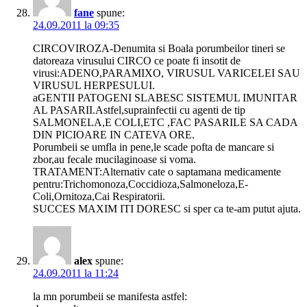
fane
spune:
24.09.2011 la 09:35
CIRCOVIROZA-Denumita si Boala porumbeilor tineri se
datoreaza virusului CIRCO ce poate fi insotit de
virusi:ADENO,PARAMIXO, VIRUSUL VARICELEI SAU
VIRUSUL HERPESULUI.
aGENTII PATOGENI SLABESC SISTEMUL IMUNITAR
AL PASARII.Astfel,suprainfectii cu agenti de tip
SALMONELA,E COLI,ETC ,FAC PASARILE SA CADA
DIN PICIOARE IN CATEVA ORE.
Porumbeii se umfla in pene,le scade pofta de mancare si
zbor,au fecale mucilaginoase si voma.
TRATAMENT:Alternativ cate o saptamana medicamente
pentru:Trichomonoza,Coccidioza,Salmoneloza,E-
Coli,Ornitoza,Cai Respiratorii.
SUCCES MAXIM ITI DORESC si sper ca te-am putut ajuta.
alex
spune:
24.09.2011 la 11:24
la mn porumbeii se manifesta astfel: