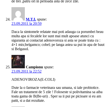
de trei ,patru ori in perioada asta de zece zile.
M.T.I.
spune:
23.09.2011 la 20:59
Daca la simtomele relatate mai poti adauga ca porumbei beau
multa apa si fecalele lor sunt mai mult apoase atunci cu
siguranta ai contactat adenovoroza si asta se poate trata cu :
4×1 mix;belgamco; cobel; pe langa astea sa pui in apa de baut
si Belgasol.
Campionu
spune:
23.09.2011 la 22:52
ADENOVIROZA(E-COLI)
Dute la o farmacie veterinara sau umana, si iale probiotice.
Fale un tratament de 5 zile ! Foloseste si polivitamina sa aiba
toata gama de B(Be-uri) . Sper sa ii pui pe picioare si eu am
patit, si a dat rezultate.