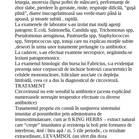
letargia, anorexia (lipsa poftei de mâncare), performanţe de
zbor slabe, pierdere în greutate, rinite, respiraţie dificilă, “guşă
plină”, diaree mucogelatinoasă sau verde-maro până la
apoasă, şi moarte subită , rapidă.
La examenele de laborator s-au izolat mai mulţi agenţi
patogeni: E.coli, Salmonella, Candida spp, Trichomonas spp,
Pseudomonas aeruginosa, Pasteurella spp, Staphylococcus
spp, Streptococcus spp, totuşi care nu explicau morţile subite
,deseori în urma unor tratamente prelungite cu antibiotice.
La cadavre, s-au efectuat examene necropsice, negăsindu-se
leziuni patognomonice.
La examenul histologic din bursa lui Fabricius, s-a evidenţiat
prezenţa unor corpusculi de incluzie botroizi caracteristici în
celulele mononucleare, foliculare asociate cu depleţia
limfoidă, ceea ce a dus la diagnosticul de circoviroză.
TRATAMENT
Circovirusul nu este sensibil la antibiotice (acesta explicând
numeroasele nereuşite terapeutice efectuate cu diverse
antibiotice)
Tratamentul propriu zis constă în susţinerea sistemului
imunitar al porumbeilor prin adminstrarea de
imunostimulatoare, cum ar fi KING HERBS – extract natural
care “creşte” imunitatea şi rezistenţa la boli prin formarea de
interferon, 4ml / litru apă / zi, 5 zile periodic, cu rezultate
extraordinare, LEVAMISOL (un sfert din doza