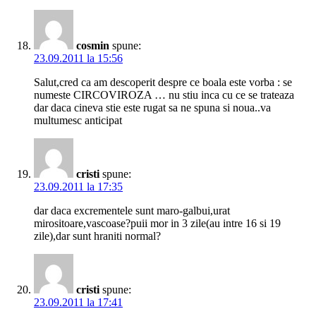
cosmin
spune:
23.09.2011 la 15:56
Salut,cred ca am descoperit despre ce boala este vorba : se
numeste CIRCOVIROZA … nu stiu inca cu ce se trateaza
dar daca cineva stie este rugat sa ne spuna si noua..va
multumesc anticipat
cristi
spune:
23.09.2011 la 17:35
dar daca excrementele sunt maro-galbui,urat
mirositoare,vascoase?puii mor in 3 zile(au intre 16 si 19
zile),dar sunt hraniti normal?
cristi
spune:
23.09.2011 la 17:41