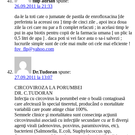
filip adrian
spune:
26.09.2011 la 21:33
da-le la toti cate o jumatate de pastila de enrofloxacina [de
preferinta la aceeasi ora ] timp de cinci zile , apoi inca doua
zile la cei care nu par a fi complet refacuti ; in acelasi timp le
pui in apa biotix pentru copii de la farmacia umana [ un plic la
0,5 litri de apa ] . daca poti si vei face asta o sa-i salvezi ;
lucrurile simple sunt de cele mai multe ori cele mai eficiente !
fov_flp@yahoo.com
Dr.Tudoran
spune:
27.09.2011 la 13:07
CIRCOVIROZA LA PORUMBEI
DR. C.TUDORAN
Infecţia cu circovirus la porumbel este o boală contagioasă
care afectează în special tineretul, producând o mortalitate
variabilă care poate atinge chiar 100%.
Semnele clinice şi mortalitatea sunt consecinţa acţiunii
circovirusului asociată cu infecţiile secundare cu ar fi diverşi
agenţi virali (adenovirus, poxvirus, paramixovirus, etc),
bacterieni (Salmonella, E.coli, Staphylococcus spp,