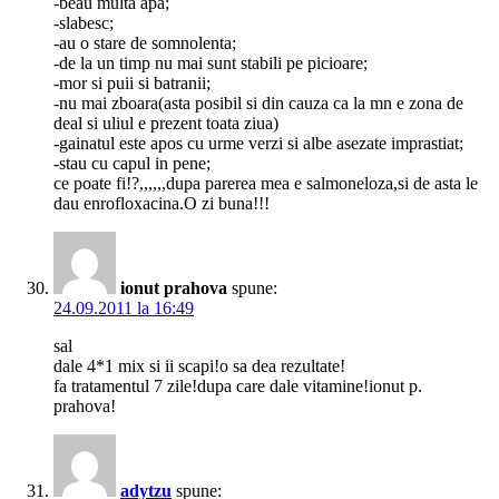
-beau multa apa;
-slabesc;
-au o stare de somnolenta;
-de la un timp nu mai sunt stabili pe picioare;
-mor si puii si batranii;
-nu mai zboara(asta posibil si din cauza ca la mn e zona de
deal si uliul e prezent toata ziua)
-gainatul este apos cu urme verzi si albe asezate imprastiat;
-stau cu capul in pene;
ce poate fi!?,,,,,,dupa parerea mea e salmoneloza,si de asta le
dau enrofloxacina.O zi buna!!!
ionut prahova
spune:
24.09.2011 la 16:49
sal
dale 4*1 mix si ii scapi!o sa dea rezultate!
fa tratamentul 7 zile!dupa care dale vitamine!ionut p.
prahova!
adytzu
spune: