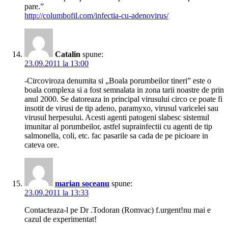
pare.”
http://columbofil.com/infectia-cu-adenovirus/
Catalin
spune:
23.09.2011 la 13:00
-Circoviroza denumita si „Boala porumbeilor tineri” este o
boala complexa si a fost semnalata in zona tarii noastre de prin
anul 2000. Se datoreaza in principal virusului circo ce poate fi
insotit de virusi de tip adeno, paramyxo, virusul varicelei sau
virusul herpesului. Acesti agenti patogeni slabesc sistemul
imunitar al porumbeilor, astfel suprainfectii cu agenti de tip
salmonella, coli, etc. fac pasarile sa cada de pe picioare in
cateva ore.
marian soceanu
spune:
23.09.2011 la 13:33
Contacteaza-l pe Dr .Todoran (Romvac) f.urgent!nu mai e
cazul de experimentat!