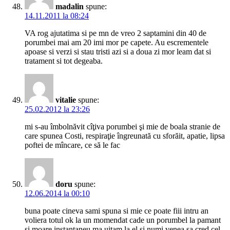
madalin
spune:
14.11.2011 la 08:24
VA rog ajutatima si pe mn de vreo 2 saptamini din 40 de
porumbei mai am 20 imi mor pe capete. Au escrementele
apoase si verzi si stau tristi azi si a doua zi mor leam dat si
tratament si tot degeaba.
vitalie
spune:
25.02.2012 la 23:26
mi s-au îmbolnăvit cîţiva porumbei şi mie de boala stranie de
care spunea Costi, respiraţie îngreunată cu sforăit, apatie, lipsa
poftei de mîncare, ce să le fac
doru
spune:
12.06.2014 la 00:10
buna poate cineva sami spuna si mie ce poate fiii intru an
voliera totul ok la un momendat cade un porumbel la pamant
si moare instantaneu.ma uitam la el si numi venea sa cred cel