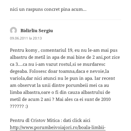
nici un raspuns concret pina acum…
Bidirliu Sergiu
spune:
09.06.2011 la 20:13
Pentru komy , comentariul 19, eu nu le-am mai pus
albastru de metil in apa de mai bine de 2 ani,pot zice
ca 3….ca nu i-am vazut rostul,si se murdaresc
degeaba. Folosesc doar toamna,daca e nevoie,la
variola,dar nici atunci nu le pun in apa. Iar recent
am observat la unii dintre porumbeii mei ca au
limba albastra,oare o fi din cauza albastrului de
metil de acum 2 ani ? Mai ales ca ei sunt de 2010
?????? :)
Pentru dl Cristov Mitica : dati click aici
http://www.porumbeivoiajori.ro/boala-limbii-