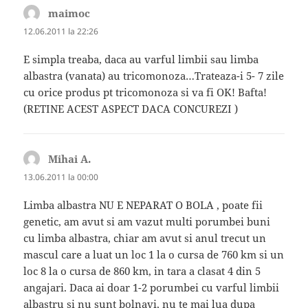
maimoc
spune:
12.06.2011 la 22:26
E simpla treaba, daca au varful limbii sau limba
albastra (vanata) au tricomonoza…Trateaza-i 5- 7 zile
cu orice produs pt tricomonoza si va fi OK! Bafta!
(RETINE ACEST ASPECT DACA CONCUREZI )
Mihai A.
spune:
13.06.2011 la 00:00
Limba albastra NU E NEPARAT O BOLA , poate fii
genetic, am avut si am vazut multi porumbei buni
cu limba albastra, chiar am avut si anul trecut un
mascul care a luat un loc 1 la o cursa de 760 km si un
loc 8 la o cursa de 860 km, in tara a clasat 4 din 5
angajari. Daca ai doar 1-2 porumbei cu varful limbii
albastru si nu sunt bolnavi, nu te mai lua dupa