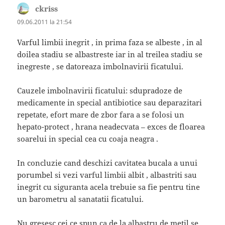
ckriss
spune:
09.06.2011 la 21:54
Varful limbii inegrit , in prima faza se albeste , in al
doilea stadiu se albastreste iar in al treilea stadiu se
inegreste , se datoreaza imbolnavirii ficatului.
Cauzele imbolnavirii ficatului: sdupradoze de
medicamente in special antibiotice sau deparazitari
repetate, efort mare de zbor fara a se folosi un
hepato-protect , hrana neadecvata – exces de floarea
soarelui in special cea cu coaja neagra .
In concluzie cand deschizi cavitatea bucala a unui
porumbel si vezi varful limbii albit , albastriti sau
inegrit cu siguranta acela trebuie sa fie pentru tine
un barometru al sanatatii ficatului.
Nu gresesc cei ce spun ca de la albastru de metil se