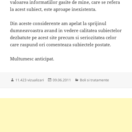
valoarea informatiilor gasite de mine, care se refera
la acest subiect, este aproape inexistenta.
Din aceste considerente am apelat la sprijinul
dumneavoastra avand in vedere calitatea subiectelor
dezbatute pe acest site precum si seriozitatea celor
care raspund ori comenteaza subiectele postate.
Multumesc anticipat.
Publicat
Categorii
11.423 vizualizari
09.06.2011
Boli si tratamente
pe