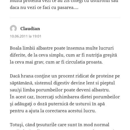
multa proteina vezi ce au zis colegi cu usturoiul sau
daca nu vezi ce faci cu pasarea….
Claudian
spune:
10.06.2011 la 19:01
Boala limbii albastre poate însemna multe lucruri
diferite, de la ceva simplu, cum ar fi nutriţia greşită
la ceva mai grav, cum ar fi circulatia proasta.
Dacă hrana conţine un procent ridicat de proteine pe
săptămână, sistemul digestiv devine lent si pieptul
sau/şi limba porumbeilor poate deveni albastru.
În acest caz, încercaţi schimbarea dietei porumbeilor
şi adăugaţi o doză puternică de usturoi în apă
pentru a ajuta la corectarea acestui lucru.
Totuşi, când ţesuturile care sunt în mod normal