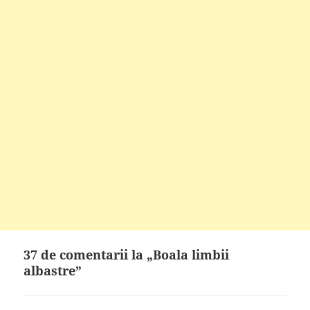
37 de comentarii la „Boala limbii
albastre”