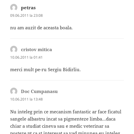
petras
spune:
09.06.2011 la 23:08
nu am auzit de aceasta boala.
cristov mitica
spune:
10.06.2011 la 01:41
merci mult pe-ru Sergiu Bidirliu.
Doc Cumpanasu
spune:
10.06.2011 la 13:48
Nu inteleg prin ce mecanism fantastic ar face ficatul
sangele albastru incat sa pigmenteze limba…daca
chiar a studiat cineva sau e medic veterinar sa
posteze pt ca st interesat sa vad minunea.eu inteleg