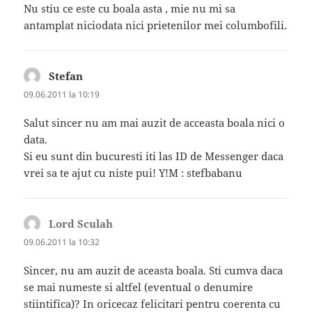
Nu stiu ce este cu boala asta , mie nu mi sa
antamplat niciodata nici prietenilor mei columbofili.
Stefan
spune:
09.06.2011 la 10:19
Salut sincer nu am mai auzit de acceasta boala nici o
data.
Si eu sunt din bucuresti iti las ID de Messenger daca
vrei sa te ajut cu niste pui! Y!M : stefbabanu
Lord Sculah
spune:
09.06.2011 la 10:32
Sincer, nu am auzit de aceasta boala. Sti cumva daca
se mai numeste si altfel (eventual o denumire
stiintifica)? In oricecaz felicitari pentru coerenta cu