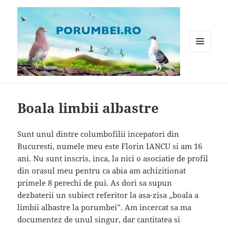
MENIU
ȘI
WIDGET-
Porumbei.ro
URI
Boala limbii albastre
Sunt unul dintre columbofilii incepatori din
Bucuresti, numele meu este Florin IANCU si am 16
ani. Nu sunt inscris, inca, la nici o asociatie de profil
din orasul meu pentru ca abia am achizitionat
primele 8 perechi de pui. As dori sa supun
dezbaterii un subiect referitor la asa-zisa „boala a
limbii albastre la porumbei”. Am incercat sa ma
documentez de unul singur, dar cantitatea si