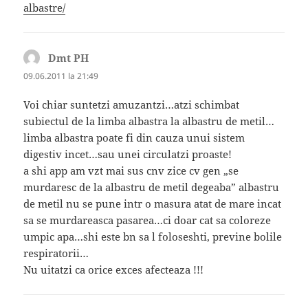
albastre/
Dmt PH
spune:
09.06.2011 la 21:49
Voi chiar suntetzi amuzantzi…atzi schimbat
subiectul de la limba albastra la albastru de metil…
limba albastra poate fi din cauza unui sistem
digestiv incet…sau unei circulatzi proaste!
a shi app am vzt mai sus cnv zice cv gen „se
murdaresc de la albastru de metil degeaba” albastru
de metil nu se pune intr o masura atat de mare incat
sa se murdareasca pasarea…ci doar cat sa coloreze
umpic apa…shi este bn sa l foloseshti, previne bolile
respiratorii…
Nu uitatzi ca orice exces afecteaza !!!