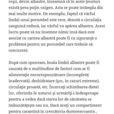
roşii, devin albastre, înseamnă că în acele ţesuturi
există prea puţin oxigen. Asta se poate întâmpla din
mai multe motive. De exemplu, faptul că vârful
limbii unui porumbel este rece, denotă o circulaţia
sanguină redusă, iar vârful va apărea albastru. Acest
lucru poate să nu însemne nimic însă dacă este
asociat cu carnea albastră poate fi cu siguranţă o
problemă pentru un porumbel care trebuie să
concureze.
După cum spuneam, boala limbii albastre poate fi
cauzată de o multitudine de factori cum ar fi
alimentaţie necorespunzătoare (incompletă/
inadecvată), deshidratare (şoc, în cazuri extreme),
circulaţie proastă, etc. Încercaţi schimbarea dietei
lor, oferindu-le usturoi şi urmăriţi-i îndeaproape
pentru a vedea dacă starea lor de sănătatea se
îmbunătăţeşte sau nu. Dacă aveţi un compartiment
pentru carantină în crescătoria dumneavoastra ,