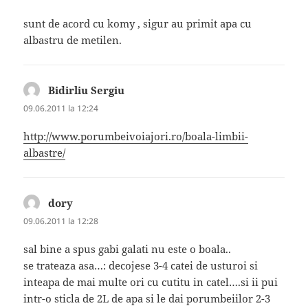
sunt de acord cu komy , sigur au primit apa cu
albastru de metilen.
Bidirliu Sergiu
spune:
09.06.2011 la 12:24
http://www.porumbeivoiajori.ro/boala-limbii-
albastre/
dory
spune:
09.06.2011 la 12:28
sal bine a spus gabi galati nu este o boala..
se trateaza asa…: decojese 3-4 catei de usturoi si
inteapa de mai multe ori cu cutitu in catel….si ii pui
intr-o sticla de 2L de apa si le dai porumbeiilor 2-3