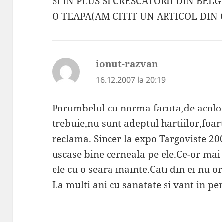
SI IN PLUS SI CRESCATORII DIN BEL
O TEAPA(AM CITIT UN ARTICOL DIN
ionut-razvan
spune:
16.12.2007 la 20:19
Porumbelul cu norma facuta,de acolo 
trebuie,nu sunt adeptul hartiilor,foar
reclama. Sincer la expo Targoviste 20
uscase bine cerneala pe ele.Ce-or mai 
ele cu o seara inainte.Cati din ei nu o
La multi ani cu sanatate si vant in pe