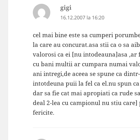
gigi
spune:
16.12.2007 la 16:20
cel mai bine este sa cumperi porumbe
la care au concurat.asa stii ca o sa aib
valorosi ca ei [nu intodeauna]asa ,ar f
cu bani multii ar cumpara numai valo
ani intregi,de aceea se spune ca dint
intotdeuna puii la fel ca el.nu spun c
dar sa fie cat mai apropiati ca rude s
deal 2-lea cu campionul nu stiu care]
fericite.