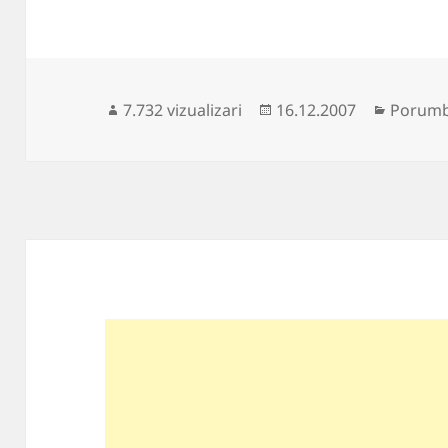
Publicat
Categor
7.732 vizualizari
16.12.2007
Porumbe
pe