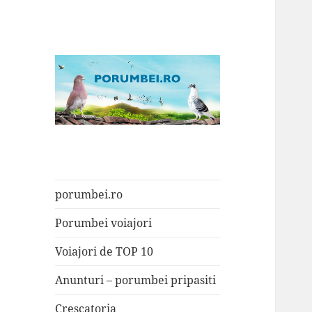
Porumbei.ro
Enciclopedia porumbelului
porumbei.ro
Porumbei voiajori
Voiajori de TOP 10
Anunturi – porumbei pripasiti
Crescatoria