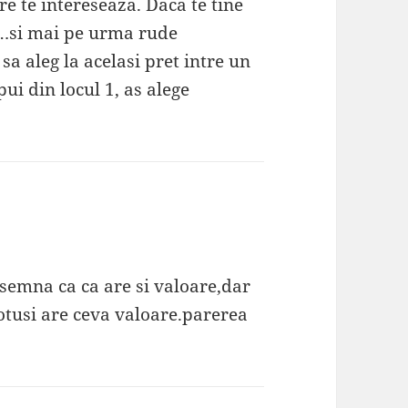
e te intereseaza. Daca te tine
a…si mai pe urma rude
 sa aleg la acelasi pret intre un
ui din locul 1, as alege
emna ca ca are si valoare,dar
otusi are ceva valoare.parerea