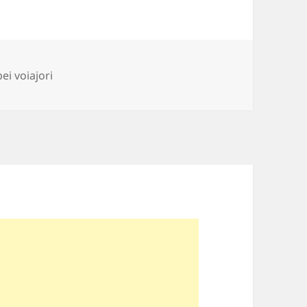
ii
i voiajori