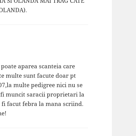
GIA SI OLANDA MAI TRAG CATE
 OLANDA).
poate aparea scanteia care
te multe sunt facute doar pt
07,la multe pedigree nici nu se
fi muncit saracii proprietari la
r fi facut febra la mana scriind.
ne!