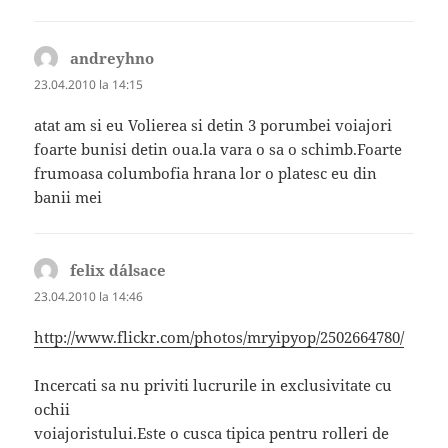
andreyhno
spune:
23.04.2010 la 14:15
atat am si eu Volierea si detin 3 porumbei voiajori
foarte bunisi detin oua.la vara o sa o schimb.Foarte
frumoasa columbofia hrana lor o platesc eu din
banii mei
felix d´alsace
spune:
23.04.2010 la 14:46
http://www.flickr.com/photos/mryipyop/2502664780/
Incercati sa nu priviti lucrurile in exclusivitate cu
ochii
voiajoristului.Este o cusca tipica pentru rolleri de