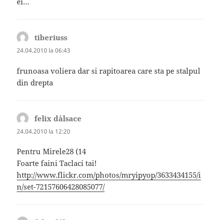
ei…
tiberiuss
spune:
24.04.2010 la 06:43
frunoasa voliera dar si rapitoarea care sta pe stalpul
din drepta
felix d´alsace
spune:
24.04.2010 la 12:20
Pentru Mirele28 (14
Foarte faini Taclaci tai!
http://www.flickr.com/photos/mryipyop/3633434155/i
n/set-72157606428085077/