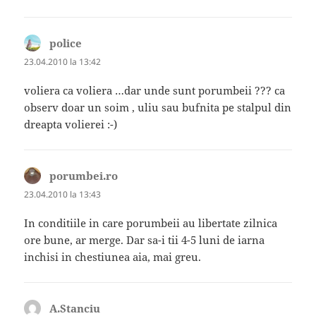
police
spune:
23.04.2010 la 13:42
voliera ca voliera …dar unde sunt porumbeii ??? ca
observ doar un soim , uliu sau bufnita pe stalpul din
dreapta volierei :-)
porumbei.ro
spune:
23.04.2010 la 13:43
In conditiile in care porumbeii au libertate zilnica
ore bune, ar merge. Dar sa-i tii 4-5 luni de iarna
inchisi in chestiunea aia, mai greu.
A.Stanciu
spune: