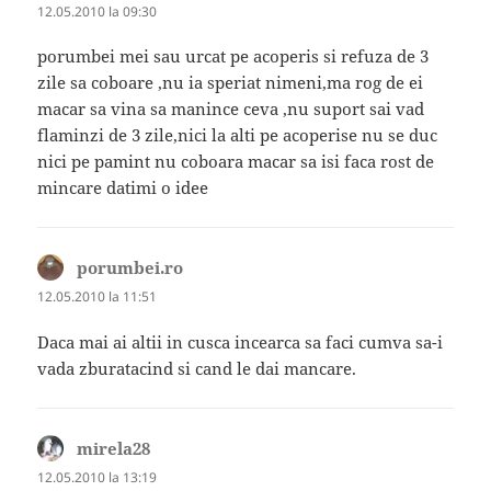
12.05.2010 la 09:30
porumbei mei sau urcat pe acoperis si refuza de 3
zile sa coboare ,nu ia speriat nimeni,ma rog de ei
macar sa vina sa manince ceva ,nu suport sai vad
flaminzi de 3 zile,nici la alti pe acoperise nu se duc
nici pe pamint nu coboara macar sa isi faca rost de
mincare datimi o idee
porumbei.ro
spune:
12.05.2010 la 11:51
Daca mai ai altii in cusca incearca sa faci cumva sa-i
vada zburatacind si cand le dai mancare.
mirela28
spune:
12.05.2010 la 13:19