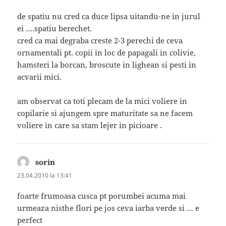
de spatiu nu cred ca duce lipsa uitandu-ne in jurul
ei ….spatiu berechet.
cred ca mai degraba creste 2-3 perechi de ceva
ornamentali pt. copii in loc de papagali in colivie,
hamsteri la borcan, broscute in lighean si pesti in
acvarii mici.
am observat ca toti plecam de la mici voliere in
copilarie si ajungem spre maturitate sa ne facem
voliere in care sa stam lejer in picioare .
sorin
spune:
23.04.2010 la 13:41
foarte frumoasa cusca pt porumbei acuma mai
urmeaza nisthe flori pe jos ceva iarba verde si … e
perfect