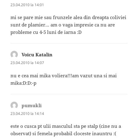
23.04.2010 la 14:01
mi se pare mie sau frunzele alea din dreapta coliviei
sunt de plamier… am o vaga impresie ca nu are
probleme cu 4-5 luni de iarna :D
Voicu Katalin
spune:
23.04.2010 la 14:07
nu e cea mai mika voliera!!!am vazut una si mai
mika:D:D:-p
pumukli
spune:
23.04.2010 la 14:14
este o cusca pt ulii masculul sta pe stalp (cine nu a
observat) si femela probabil cloceste inauntru :(