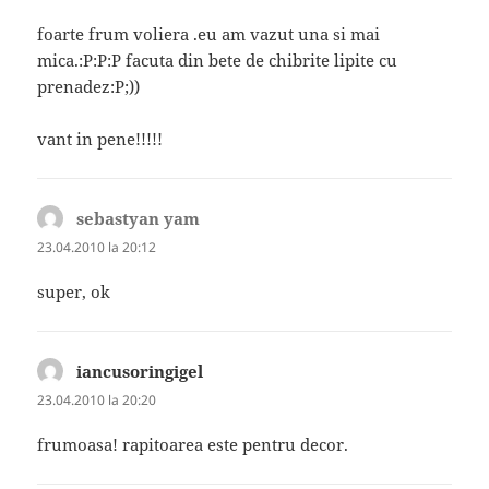
foarte frum voliera .eu am vazut una si mai
mica.:P:P:P facuta din bete de chibrite lipite cu
prenadez:P;))
vant in pene!!!!!
sebastyan yam
spune:
23.04.2010 la 20:12
super, ok
iancusoringigel
spune:
23.04.2010 la 20:20
frumoasa! rapitoarea este pentru decor.