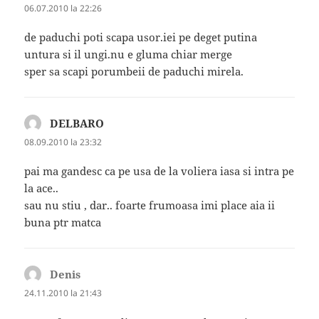
06.07.2010 la 22:26
de paduchi poti scapa usor.iei pe deget putina
untura si il ungi.nu e gluma chiar merge
sper sa scapi porumbeii de paduchi mirela.
DELBARO
spune:
08.09.2010 la 23:32
pai ma gandesc ca pe usa de la voliera iasa si intra pe
la ace..
sau nu stiu , dar.. foarte frumoasa imi place aia ii
buna ptr matca
Denis
spune:
24.11.2010 la 21:43