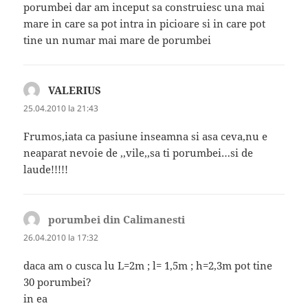
porumbei dar am inceput sa construiesc una mai
mare in care sa pot intra in picioare si in care pot
tine un numar mai mare de porumbei
VALERIUS
spune:
25.04.2010 la 21:43
Frumos,iata ca pasiune inseamna si asa ceva,nu e
neaparat nevoie de ,,vile,,sa ti porumbei…si de
laude!!!!!
porumbei din Calimanesti
spune:
26.04.2010 la 17:32
daca am o cusca lu L=2m ; l= 1,5m ; h=2,3m pot tine
30 porumbei?
in ea