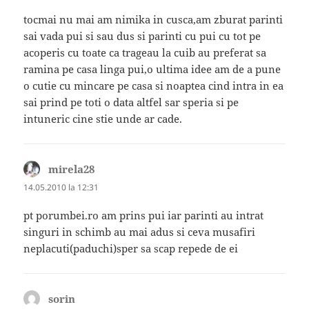
tocmai nu mai am nimika in cusca,am zburat parinti
sai vada pui si sau dus si parinti cu pui cu tot pe
acoperis cu toate ca trageau la cuib au preferat sa
ramina pe casa linga pui,o ultima idee am de a pune
o cutie cu mincare pe casa si noaptea cind intra in ea
sai prind pe toti o data altfel sar speria si pe
intuneric cine stie unde ar cade.
mirela28
spune:
14.05.2010 la 12:31
pt porumbei.ro am prins pui iar parinti au intrat
singuri in schimb au mai adus si ceva musafiri
neplacuti(paduchi)sper sa scap repede de ei
sorin
spune: