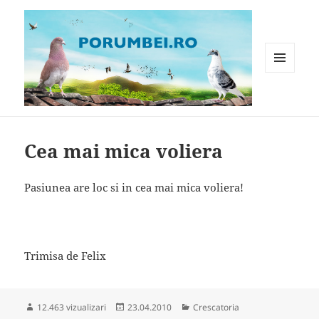
MENIU
ȘI
WIDGET-
Porumbei.ro
URI
Cea mai mica voliera
Pasiunea are loc si in cea mai mica voliera!
Trimisa de Felix
Publicat
Categorii
12.463 vizualizari
23.04.2010
Crescatoria