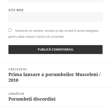
SITE WEB
Salvează-mi numele, emailul și site-ul web în acest navigator
pentru data viitoare când o să comentez.
Navigare
PRECEDENT
în
Prima lansare a porumbeilor Musceleni /
Articolul
articole
2010
anterior:
URMĂTOR
Porumbeii discordiei
Articolul
următor: