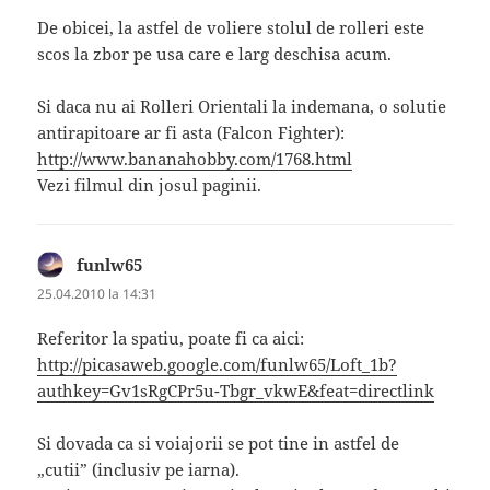
De obicei, la astfel de voliere stolul de rolleri este
scos la zbor pe usa care e larg deschisa acum.
Si daca nu ai Rolleri Orientali la indemana, o solutie
antirapitoare ar fi asta (Falcon Fighter):
http://www.bananahobby.com/1768.html
Vezi filmul din josul paginii.
funlw65
spune:
25.04.2010 la 14:31
Referitor la spatiu, poate fi ca aici:
http://picasaweb.google.com/funlw65/Loft_1b?
authkey=Gv1sRgCPr5u-Tbgr_vkwE&feat=directlink
Si dovada ca si voiajorii se pot tine in astfel de
„cutii” (inclusiv pe iarna).