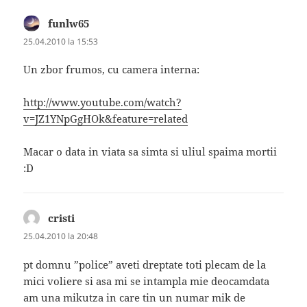
funlw65
spune:
25.04.2010 la 15:53
Un zbor frumos, cu camera interna:
http://www.youtube.com/watch?
v=JZ1YNpGgHOk&feature=related
Macar o data in viata sa simta si uliul spaima mortii
:D
cristi
spune:
25.04.2010 la 20:48
pt domnu ”police” aveti dreptate toti plecam de la
mici voliere si asa mi se intampla mie deocamdata
am una mikutza in care tin un numar mik de