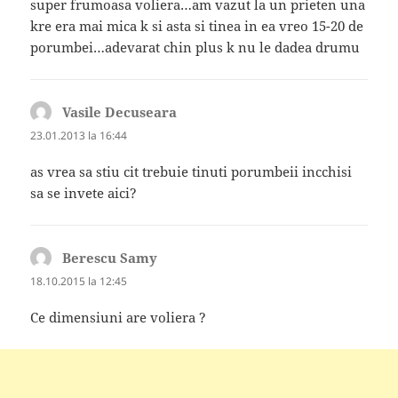
super frumoasa voliera…am vazut la un prieten una
kre era mai mica k si asta si tinea in ea vreo 15-20 de
porumbei…adevarat chin plus k nu le dadea drumu
Vasile Decuseara
spune:
23.01.2013 la 16:44
as vrea sa stiu cit trebuie tinuti porumbeii incchisi
sa se invete aici?
Berescu Samy
spune:
18.10.2015 la 12:45
Ce dimensiuni are voliera ?