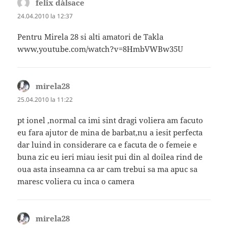
felix d´alsace
spune:
24.04.2010 la 12:37
Pentru Mirela 28 si alti amatori de Takla
www,youtube.com/watch?v=8HmbVWBw35U
mirela28
spune:
25.04.2010 la 11:22
pt ionel ,normal ca imi sint dragi voliera am facuto
eu fara ajutor de mina de barbat,nu a iesit perfecta
dar luind in considerare ca e facuta de o femeie e
buna zic eu ieri miau iesit pui din al doilea rind de
oua asta inseamna ca ar cam trebui sa ma apuc sa
maresc voliera cu inca o camera
mirela28
spune: