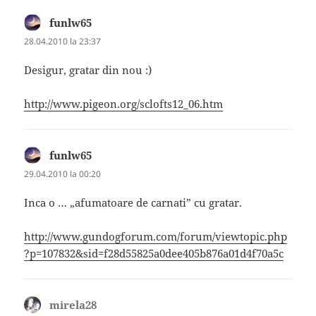
funlw65
spune:
28.04.2010 la 23:37
Desigur, gratar din nou :)
http://www.pigeon.org/sclofts12_06.htm
funlw65
spune:
29.04.2010 la 00:20
Inca o … „afumatoare de carnati” cu gratar.
http://www.gundogforum.com/forum/viewtopic.php
?p=107832&sid=f28d55825a0dee405b876a01d4f70a5c
mirela28
spune: