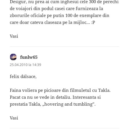
Desigur, nu prea ai cum inghesui cele 300 de perechi
de voiajori din podul casei care furnizeaza la
zborurile oficiale pe putin 100 de exemplare din
care doar cateva claseaza pe la mijloc… :P
Vasi
funlw65
spune:
25.04.2010 la 14:39
felix d´alsace,
Faina voliera pe picioare din filmuletul cu Takla.
Pacat ca nu se vede in detaliu. Interesanta si
prestatia Takla, „hovering and tumbling”.
Vasi