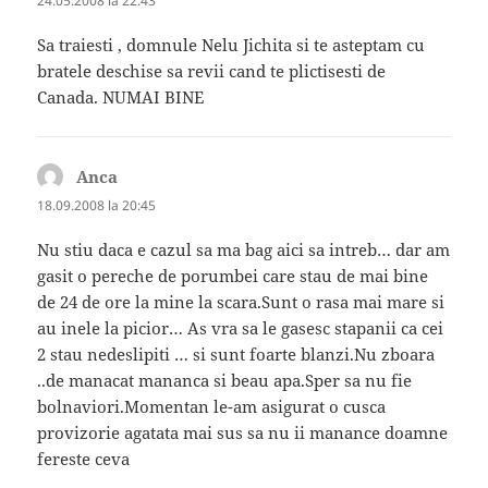
24.05.2008 la 22:43
Sa traiesti , domnule Nelu Jichita si te asteptam cu
bratele deschise sa revii cand te plictisesti de
Canada. NUMAI BINE
Anca
spune:
18.09.2008 la 20:45
Nu stiu daca e cazul sa ma bag aici sa intreb… dar am
gasit o pereche de porumbei care stau de mai bine
de 24 de ore la mine la scara.Sunt o rasa mai mare si
au inele la picior… As vra sa le gasesc stapanii ca cei
2 stau nedeslipiti … si sunt foarte blanzi.Nu zboara
..de manacat mananca si beau apa.Sper sa nu fie
bolnaviori.Momentan le-am asigurat o cusca
provizorie agatata mai sus sa nu ii manance doamne
fereste ceva