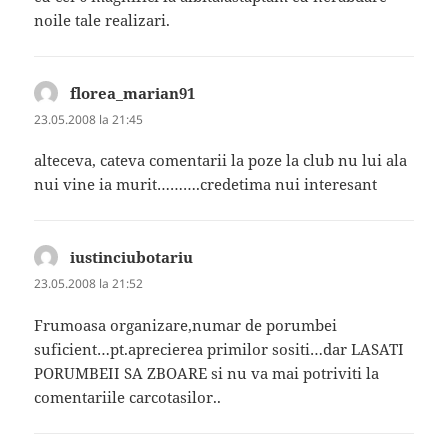
noile tale realizari.
florea_marian91
spune:
23.05.2008 la 21:45
alteceva, cateva comentarii la poze la club nu lui ala
nui vine ia murit……….credetima nui interesant
iustinciubotariu
spune:
23.05.2008 la 21:52
Frumoasa organizare,numar de porumbei
suficient…pt.aprecierea primilor sositi…dar LASATI
PORUMBEII SA ZBOARE si nu va mai potriviti la
comentariile carcotasilor..