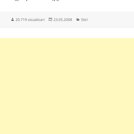
Publicat
Categorii
20.719 vizualizari
23.05.2008
Stiri
pe