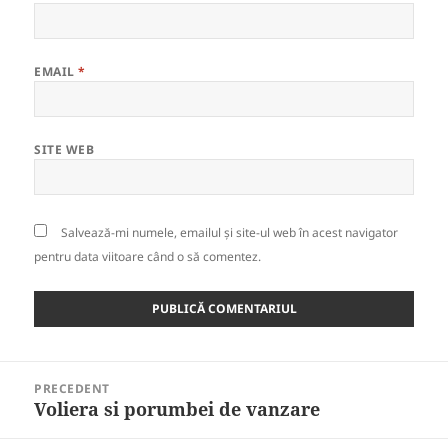
EMAIL
*
SITE WEB
Salvează-mi numele, emailul și site-ul web în acest navigator
pentru data viitoare când o să comentez.
Navigare
PRECEDENT
în
Voliera si porumbei de vanzare
Articolul
articole
anterior: