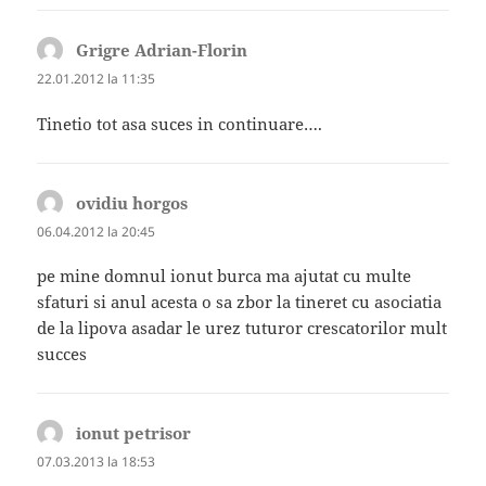
Grigre Adrian-Florin
spune:
22.01.2012 la 11:35
Tinetio tot asa suces in continuare….
ovidiu horgos
spune:
06.04.2012 la 20:45
pe mine domnul ionut burca ma ajutat cu multe
sfaturi si anul acesta o sa zbor la tineret cu asociatia
de la lipova asadar le urez tuturor crescatorilor mult
succes
ionut petrisor
spune:
07.03.2013 la 18:53