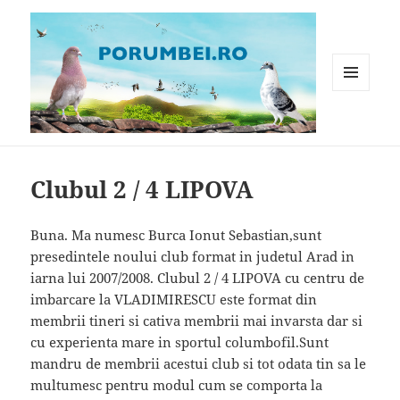
MENIU
ȘI
WIDGET-
Porumbei.ro
URI
Clubul 2 / 4 LIPOVA
Buna. Ma numesc Burca Ionut Sebastian,sunt
presedintele noului club format in judetul Arad in
iarna lui 2007/2008. Clubul 2 / 4 LIPOVA cu centru de
imbarcare la VLADIMIRESCU este format din
membrii tineri si cativa membrii mai invarsta dar si
cu experienta mare in sportul columbofil.Sunt
mandru de membrii acestui club si tot odata tin sa le
multumesc pentru modul cum se comporta la