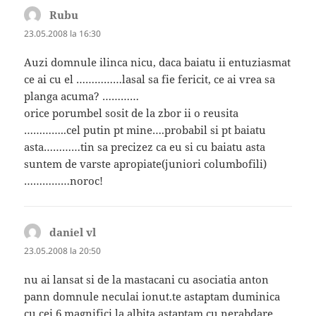
Rubu
spune:
23.05.2008 la 16:30
Auzi domnule ilinca nicu, daca baiatu ii entuziasmat
ce ai cu el ……………lasal sa fie fericit, ce ai vrea sa
planga acuma? …………
orice porumbel sosit de la zbor ii o reusita
…………..cel putin pt mine….probabil si pt baiatu
asta…………tin sa precizez ca eu si cu baiatu asta
suntem de varste apropiate(juniori columbofili)
……………noroc!
daniel vl
spune:
23.05.2008 la 20:50
nu ai lansat si de la mastacani cu asociatia anton
pann domnule neculai ionut.te astaptam duminica
cu cei 6 magnifici la albita.astaptam cu nerabdare