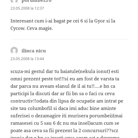
23.05.2008 la 12:37
Interesant cum i-ai bagat pe cei 6 si la Gyor si la
Cycow. Ceva magie.
ilinca nicu
spune:
23.05.2008 la 13:44
scuza-mi gestul dar tu baiatule(nekula ionut) esti
omni prezent peste tot!!!si eu am fost de varsta ta
dar parca nu aveam elanul de il ai tu!!….e bn ca
participi la discuti dar ar fii bn sa o faci cu ceva
contructiv!!odata din lipsa de ocupatie am intrat pe
site tau columbofil si daca imi aduc bine aminte
suferisei o dezamagire iti murisera porumbeii(mai
ramasesei cu 5 sau 6 dc nu ma insel)acum cum se
poate asa ceva sa fii prezent la 2 concursuri??scz
ironia dar e bn sa inveti ceva acum cat e devreme