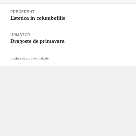
pe
Navigare
PRECEDENT
în
Estetica in columbofilie
Articolul
articole
anterior:
URMĂTOR
Dragoste de primavara
Articolul
următor:
Politica de confidentialitate