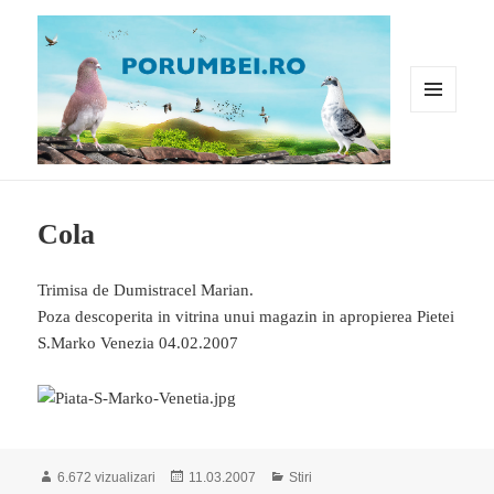
MENIU
ȘI
WIDGET-
URI
Porumbei.ro
Cola
Trimisa de Dumistracel Marian.
Poza descoperita in vitrina unui magazin in apropierea Pietei
S.Marko Venezia 04.02.2007
Publicat
Categorii
6.672 vizualizari
11.03.2007
Stiri