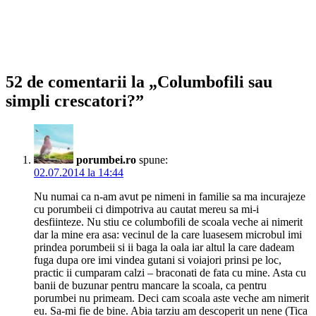
52 de comentarii la „Columbofili sau
simpli crescatori?”
porumbei.ro
spune:
02.07.2014 la 14:44
Nu numai ca n-am avut pe nimeni in familie sa ma incurajeze
cu porumbeii ci dimpotriva au cautat mereu sa mi-i
desfiinteze. Nu stiu ce columbofili de scoala veche ai nimerit
dar la mine era asa: vecinul de la care luasesem microbul imi
prindea porumbeii si ii baga la oala iar altul la care dadeam
fuga dupa ore imi vindea gutani si voiajori prinsi pe loc,
practic ii cumparam calzi – braconati de fata cu mine. Asta cu
banii de buzunar pentru mancare la scoala, ca pentru
porumbei nu primeam. Deci cam scoala aste veche am nimerit
eu. Sa-mi fie de bine. Abia tarziu am descoperit un nene (Tica