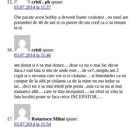
cristi , ph
spune:
03.07.2014 la 11:37
Din pacate acest hobby a devenit foarte costisitor , eu unul am
porumbei de 46 de ani si cu parere de rau cred ca o sa renunt
la ei.
cristi
spune:
03.07.2014 la 11:46
am donat si o sa mai donez….doar ca nu o mai fac decat
daca.i vad fata si stiu de unde este….de ce?..simplu am 2
copii si o nevasta care vor si ei ciulama….si bineinteles ca eu
cumpar de la altii pt ciulama ca de la mine nu ma indur sa
tai…deci nu o sa mai trimit prin posta ..asta ca sa nu ai mai
manance altii….care se dau incepatori….un efort sa vina la
fata locului poate se faca orice INCEPATOR….
Rotarescu Mihai
spune:
03.07.2014 la 11:54