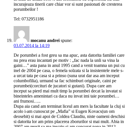
incurajeaza tinerii care chiar vor si sunt pasionati de cresterea
porumbeilor !
Tel: 0732951186
mocanu andrei
spune:
03.07.2014 la 14:19
De porumbei a fost greu sa ma apuc, asta datorita familiei care
nu prea erau incantati pe motiv : „fac nada la unli sa vina la
gaini…” asta pana in anul 1995 cand a venit toamna un pui cu
inel de 2004 pe casa, o femela solzata si la insistentele mele s-
a urcat tata pe casa si a prinso (suna urat dar asa am inceput
columbofilia), urmand sa fac schimburi originale, caini pe
porumbei(corcituri de jucatori si gutani). Dupa care am
inceput sa pierd mai mult timp la porumbei decat la invatat si
bineinteles amenintari ca daca nu invat imi taie porumbei…
ani frumosi…..
Dupa aia cand am terminat liceul am mers la facultate la cluj si
acolo i-am cunoscut pe „Mafia” si Eugen Kovacs(un om
deosebit) si mai apoi de Coldea Claudiu, niste oameni deschisi
si datorita lor am prins placerea zborurilor si mai mult. Abia in
2007 am reusit sa ma inscriu si am concurat pana in 2012.