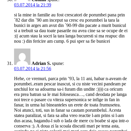
03.07.2014 la 21:39
si la mine in familie au fost crescatori de porumbei pana prin
`82 dar din `90 am inceput sa cresc eu porumbei la tara la
bunici in arges am avut din `90-99 din pacate a murit bunicul
si a trebuit sa dau toate pasarile nu avea cine sa se ocupe de ei
:(( acum stau la socri la tara langa bucuresti si ma reapuc din
nou :) din fericire am cump. 6 pui sper sa fie bunicei
Adrian S.
spune:
03.07.2014 la 21:56
Hehe, ce vremuri, parca prin ’93, la 11 ani, habar n-aveam de
porumbei..eram pescar inascut, si cu niste vecini pandeam pe
unchiul lor sa adoarma sa-i furam din undite :)))) ca oricum
era prea batran sa le mai foloseasca…, cand deodata pe langa
noi trece o pasare cu viteza supersonica se infige in fan in
fanar, in urma lui bineanteles un erete de toata frumusetea.
Noi atunci, toti, sus in fanar sa cautam porumbelul. Acesta
statea paralizat, si fara sa aiba vreo reactie l-am prins si l-am
dus acasa, bagandu-l sub o lada de mere cu boabe si apa intr-o
conserva :). A doua zi la scoala discutii mari pe tema asta,