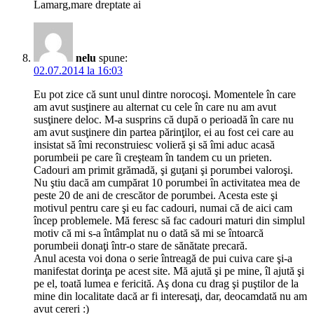
Lamarg,mare dreptate ai
nelu
spune:
02.07.2014 la 16:03
Eu pot zice că sunt unul dintre norocoşi. Momentele în care
am avut susţinere au alternat cu cele în care nu am avut
susţinere deloc. M-a susprins că după o perioadă în care nu
am avut susţinere din partea părinţilor, ei au fost cei care au
insistat să îmi reconstruiesc volieră şi să îmi aduc acasă
porumbeii pe care îi creşteam în tandem cu un prieten.
Cadouri am primit grămadă, şi guţani şi porumbei valoroşi.
Nu ştiu dacă am cumpărat 10 porumbei în activitatea mea de
peste 20 de ani de crescător de porumbei. Acesta este şi
motivul pentru care şi eu fac cadouri, numai că de aici cam
încep problemele. Mă feresc să fac cadouri maturi din simplul
motiv că mi s-a întâmplat nu o dată să mi se întoarcă
porumbeii donaţi într-o stare de sănătate precară.
Anul acesta voi dona o serie întreagă de pui cuiva care şi-a
manifestat dorinţa pe acest site. Mă ajută şi pe mine, îl ajută şi
pe el, toată lumea e fericită. Aş dona cu drag şi puştilor de la
mine din localitate dacă ar fi interesaţi, dar, deocamdată nu am
avut cereri :)