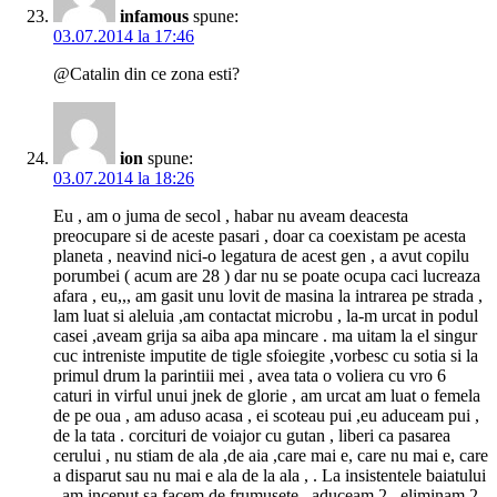
infamous
spune:
03.07.2014 la 17:46
@Catalin din ce zona esti?
ion
spune:
03.07.2014 la 18:26
Eu , am o juma de secol , habar nu aveam deacesta
preocupare si de aceste pasari , doar ca coexistam pe acesta
planeta , neavind nici-o legatura de acest gen , a avut copilu
porumbei ( acum are 28 ) dar nu se poate ocupa caci lucreaza
afara , eu,,, am gasit unu lovit de masina la intrarea pe strada ,
lam luat si aleluia ,am contactat microbu , la-m urcat in podul
casei ,aveam grija sa aiba apa mincare . ma uitam la el singur
cuc intreniste imputite de tigle sfoiegite ,vorbesc cu sotia si la
primul drum la parintiii mei , avea tata o voliera cu vro 6
caturi in virful unui jnek de glorie , am urcat am luat o femela
de pe oua , am aduso acasa , ei scoteau pui ,eu aduceam pui ,
de la tata . corcituri de voiajor cu gutan , liberi ca pasarea
cerului , nu stiam de ala ,de aia ,care mai e, care nu mai e, care
a disparut sau nu mai e ala de la ala , . La insistentele baiatului
, am inceput sa facem de frumusete , aduceam 2 , eliminam 2