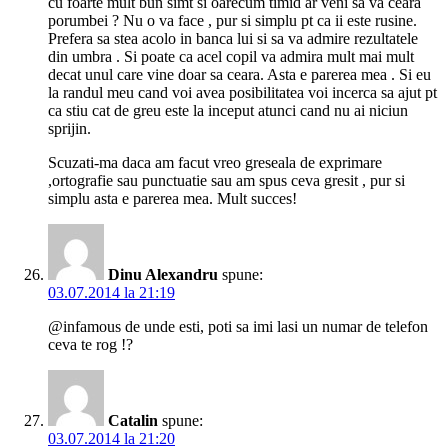
cu foarte mult bun simt si oarecum timid ar veni sa va ceara
porumbei ? Nu o va face , pur si simplu pt ca ii este rusine.
Prefera sa stea acolo in banca lui si sa va admire rezultatele
din umbra . Si poate ca acel copil va admira mult mai mult
decat unul care vine doar sa ceara. Asta e parerea mea . Si eu
la randul meu cand voi avea posibilitatea voi incerca sa ajut pt
ca stiu cat de greu este la inceput atunci cand nu ai niciun
sprijin.
Scuzati-ma daca am facut vreo greseala de exprimare
,ortografie sau punctuatie sau am spus ceva gresit , pur si
simplu asta e parerea mea. Mult succes!
Dinu Alexandru
spune:
03.07.2014 la 21:19
@infamous de unde esti, poti sa imi lasi un numar de telefon
ceva te rog !?
Catalin
spune:
03.07.2014 la 21:20