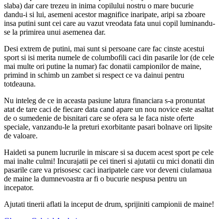
slaba) dar care trezeu in inima copilului nostru o mare bucurie
dandu-i si lui, asemeni acestor magnifice inaripate, aripi sa zboare
insa putini sunt cei care au vazut vreodata fata unui copil luminandu-
se la primirea unui asemenea dar.
Desi extrem de putini, mai sunt si persoane care fac cinste acestui
sport si isi merita numele de columbofili caci din pasarile lor (de cele
mai multe ori putine la numar) fac donatii campionilor de maine,
primind in schimb un zambet si respect ce va dainui pentru
totdeauna.
Nu inteleg de ce in aceasta pasiune latura financiara s-a pronuntat
atat de tare caci de fiecare data cand apare un nou novice este asaltat
de o sumedenie de bisnitari care se ofera sa le faca niste oferte
speciale, vanzandu-le la preturi exorbitante pasari bolnave ori lipsite
de valoare.
Haideti sa punem lucrurile in miscare si sa ducem acest sport pe cele
mai inalte culmi! Incurajatii pe cei tineri si ajutatii cu mici donatii din
pasarile care va prisosesc caci inaripatele care vor deveni ciulamaua
de maine la dumnevoastra ar fi o bucurie nespusa pentru un
incepator.
Ajutati tinerii aflati la inceput de drum, sprijiniti campionii de maine!