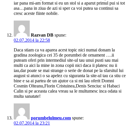
iar pana mi-am format si eu un stol si a aparut primul pui si tot
asa…pana in ziua de azi si sper ca voi putea sa continui sa
cresc aceste fiinte nobile.
Razvan DB
spune:
02.07.2014 la 22:58
Daca stiam ca va aparea acest topic nici numai donam la
gradina zoologica cei 35 de porumbei de ornament ….ii
puteam oferi prin intermediul site-ul tau unui pusti sau mai
multi ca aici la mine in zona copii nici daca ii platesc nu ii
iau,dar poate se mai strange o serie de donat pe la sfarsitul lui
august si atunci o sa apelez cu siguranta la site-ul tau ca stiu ce
bine e sa ai partea de un ajutor ca si mi lau oferit Domni
Cosmin Olteanu,Florin Cristuinea,Denis Senciuc si Habaci
Calin si pe aceasta calea vreau sa le multumesc inca odata si
multa sanatate!
porumbelulmeu.com
spune:
02.07.2014 la 23:21