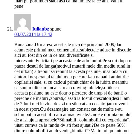
mari pt. porumbei slabi asa ca ma limitez la ce am. Vant in
pene
Iulianbz
spune:
03.07.2014 la 17:42
Buna ziua.Urmaresc acest site inca de prin anul 2009,dar
acum este primul meu comentariu..subiectele aduse in discutie
aici au fost din ce in ce mai diversificate si
interesante.Felicitari pe aceasta cale adminului.Pe scurt dupa o
pauza destul de lunga(motivul mutarii mele din mediu rural in
cel urban) a trebuit sa renunt la acesta pasiune, insa odata cu
ajutorul nesperat al tatalui meu pe care l-au napadit amintirile
copilariiei sale, si cu cadoul primit chiar de la iubita mea(stiu
ca sunt multi care inca isi mai conving iubitele,sotiile ca
aceasta pasiune nu este doar o pierdere de timp si de bani) o
pereche de maturi ,zburati,clasati la fostul crescator(desi ii am
de 2 luni nici in ziua de azi nu stiu cat au costato )am revenit
in acest sport.Cu dezamagire am constat cat de multe s-au
schimbat in acesti 4-5 ani ai inactivitate.Unde e dorinta omului
de a isi ajuta aproapele?Stimabili „columbofili cu experienta”,
uitati cumva ca la randu dv ati fost ajutati?De ce peste 50%
dintre columbofili au devenit „bijnitari”?Ma tot uit pe internet