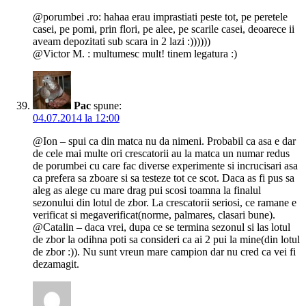
@porumbei .ro: hahaa erau imprastiati peste tot, pe peretele
casei, pe pomi, prin flori, pe alee, pe scarile casei, deoarece ii
aveam depozitati sub scara in 2 lazi :))))))
@Victor M. : multumesc mult! tinem legatura :)
Pac
spune:
04.07.2014 la 12:00
@Ion – spui ca din matca nu da nimeni. Probabil ca asa e dar
de cele mai multe ori crescatorii au la matca un numar redus
de porumbei cu care fac diverse experimente si incrucisari asa
ca prefera sa zboare si sa testeze tot ce scot. Daca as fi pus sa
aleg as alege cu mare drag pui scosi toamna la finalul
sezonului din lotul de zbor. La crescatorii seriosi, ce ramane e
verificat si megaverificat(norme, palmares, clasari bune).
@Catalin – daca vrei, dupa ce se termina sezonul si las lotul
de zbor la odihna poti sa consideri ca ai 2 pui la mine(din lotul
de zbor :)). Nu sunt vreun mare campion dar nu cred ca vei fi
dezamagit.