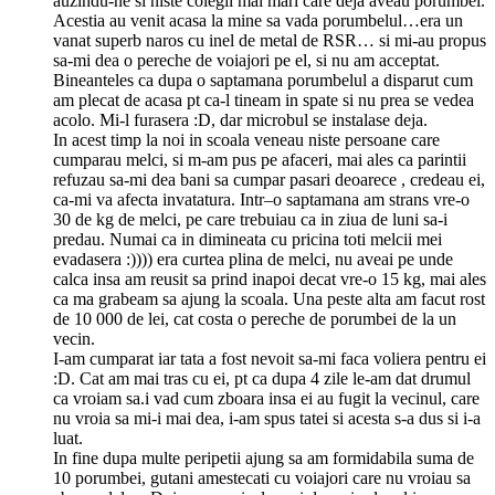
auzindu-ne si niste colegii mai mari care deja aveau porumbei.
Acestia au venit acasa la mine sa vada porumbelul…era un
vanat superb naros cu inel de metal de RSR… si mi-au propus
sa-mi dea o pereche de voiajori pe el, si nu am acceptat.
Bineanteles ca dupa o saptamana porumbelul a disparut cum
am plecat de acasa pt ca-l tineam in spate si nu prea se vedea
acolo. Mi-l furasera :D, dar microbul se instalase deja.
In acest timp la noi in scoala veneau niste persoane care
cumparau melci, si m-am pus pe afaceri, mai ales ca parintii
refuzau sa-mi dea bani sa cumpar pasari deoarece , credeau ei,
ca-mi va afecta invatatura. Intr–o saptamana am strans vre-o
30 de kg de melci, pe care trebuiau ca in ziua de luni sa-i
predau. Numai ca in dimineata cu pricina toti melcii mei
evadasera :)))) era curtea plina de melci, nu aveai pe unde
calca insa am reusit sa prind inapoi decat vre-o 15 kg, mai ales
ca ma grabeam sa ajung la scoala. Una peste alta am facut rost
de 10 000 de lei, cat costa o pereche de porumbei de la un
vecin.
I-am cumparat iar tata a fost nevoit sa-mi faca voliera pentru ei
:D. Cat am mai tras cu ei, pt ca dupa 4 zile le-am dat drumul
ca vroiam sa.i vad cum zboara insa ei au fugit la vecinul, care
nu vroia sa mi-i mai dea, i-am spus tatei si acesta s-a dus si i-a
luat.
In fine dupa multe peripetii ajung sa am formidabila suma de
10 porumbei, gutani amestecati cu voiajori care nu vroiau sa