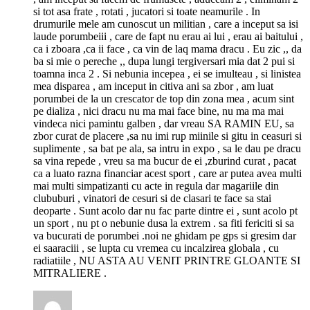
si tot asa frate , rotati , jucatori si toate neamurile . In
drumurile mele am cunoscut un militian , care a inceput sa isi
laude porumbeiii , care de fapt nu erau ai lui , erau ai baitului ,
ca i zboara ,ca ii face , ca vin de laq mama dracu . Eu zic ,, da
ba si mie o pereche ,, dupa lungi tergiversari mia dat 2 pui si
toamna inca 2 . Si nebunia incepea , ei se imulteau , si linistea
mea disparea , am inceput in citiva ani sa zbor , am luat
porumbei de la un crescator de top din zona mea , acum sint
pe dializa , nici dracu nu ma mai face bine, nu ma ma mai
vindeca nici pamintu galben , dar vreau SA RAMIN EU, sa
zbor curat de placere ,sa nu imi rup miinile si gitu in ceasuri si
suplimente , sa bat pe ala, sa intru in expo , sa le dau pe dracu
sa vina repede , vreu sa ma bucur de ei ,zburind curat , pacat
ca a luato razna financiar acest sport , care ar putea avea multi
mai multi simpatizanti cu acte in regula dar magariile din
clububuri , vinatori de cesuri si de clasari te face sa stai
deoparte . Sunt acolo dar nu fac parte dintre ei , sunt acolo pt
un sport , nu pt o nebunie dusa la extrem . sa fiti fericiti si sa
va bucurati de porumbei .noi ne ghidam pe gps si gresim dar
ei saaraciii , se lupta cu vremea cu incalzirea globala , cu
radiatiile , NU ASTA AU VENIT PRINTRE GLOANTE SI
MITRALIERE .