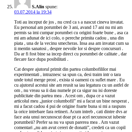
S.Alin
spune:
03.07.2014 la 19:34
Toti au inceput de jos , nu cred ca s a nascut cineva invatat.
Eu personal am porumbei de 3 ani, avand 17 ani nu mi am
permis sa imi cumpar porumbei cu origini foarte bune , asa ca
mi am adunat de ici colo, o pereche primita cadou , una din
piata , una de la vecinu smecheras. Insa asa am invatat cum sa
ii mentin sanatosi , despre nevoile lor si despre concursuri .
Da ar fi fost bine sa incep direct cu porumbei de calitate , dar
fiecare face dupa posibilitati .
Cat despre ajutorul primit din partea columbofililor mai
experimentati , intraznesc sa spun ca, desi traim intr o tara
unde totul merge prost , exista si oameni cu suflet mare . Eu
cu ajutorul acestui site am reusit sa iau legatura cu un astfel de
om , nu vreau sa ii dau numele pt ca sigur nu isi doreste
publicitate din partea mea . Acest om , dupa ce a vazut
articolul meu „junior columbofil” mi a facut un bine nesperat ,
mi a facut cadou 4 pui de origine foarte buna si mi a raspuns
la orice intrebare fara retineri. Acum intreb , cati dintre dvs ar
face asta unui necunoscut doar pt ca acel necunoscut iubeste
porumbeii? Prefer sa nu va spun parerea mea . Am vazut
comentari „nu am avut cereri de donatii”, credeti ca un copil