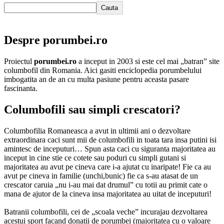
Cauta
Despre porumbei.ro
Proiectul
porumbei.ro
a inceput in 2003 si este cel mai „batran” site
columbofil din Romania. Aici gasiti enciclopedia porumbelului
imbogatita an de an cu multa pasiune pentru aceasta pasare
fascinanta.
Columbofili sau simpli crescatori?
Columbofilia Romaneasca a avut in ultimii ani o dezvoltare
extraordinara caci sunt mii de columbofili in toata tara insa putini isi
amintesc de inceputuri… Spun asta caci cu siguranta majoritatea au
inceput in cine stie ce cotete sau poduri cu simpli gutani si
majoritatea au avut pe cineva care i-a ajutat cu inaripate! Fie ca au
avut pe cineva in familie (unchi,bunic) fie ca s-au atasat de un
crescator caruia „nu i-au mai dat drumul” cu totii au primit cate o
mana de ajutor de la cineva insa majoritatea au uitat de inceputuri!
Batranii columbofili, cei de „scoala veche” incurajau dezvoltarea
acestui sport facand donatii de porumbei (majoritatea cu o valoare