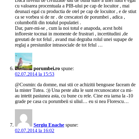
Daca nivelul de civilizatie sau de buna stare a unei natii e egal
cu valoarea procentuala a PIB-ului pe cap de locuitor , mai
deunazi egal cu productia de otel pe cap de locuitor , e de stiut
ca se vorbea si de nr . de crescatori de porumbei , adica ,
columbofili din totalul populatiei .
Dar, pare-mi-se , cum la noi totul e anapoda, acest hobi
infloreste tocmai in momente de frustrari , incertitudini ,de
greutati de tot felul , avand mai degraba rolul unei supape de
reglaj a presiunilor intrasociale de tot felul …
porumbei.ro
spune:
02.07.2014 la 15:53
@Cosmin: da domne, mai stii ce achizitii bengoase faceam de
la mister Tutea. :)) Una peste alta le sunt recunoscator ca mi-
au intetit pasiunea asta, cu bune cu rele. Cine era iarna la -10
grade pe casa cu porumbeii si uliul… eu si nea Florescu…
Sergiu Enache
spune:
02.07.2014 la 16:02