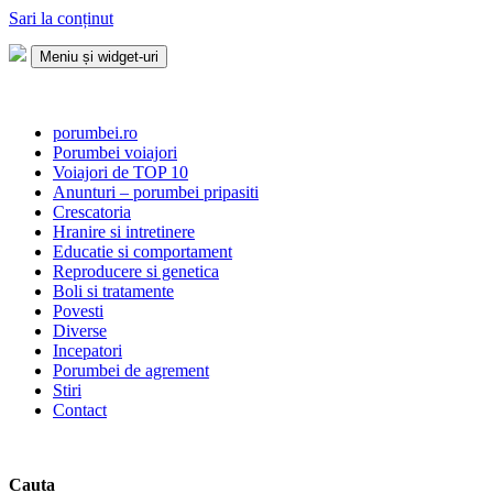
Sari la conținut
Meniu și widget-uri
Porumbei.ro
Enciclopedia porumbelului
porumbei.ro
Porumbei voiajori
Voiajori de TOP 10
Anunturi – porumbei pripasiti
Crescatoria
Hranire si intretinere
Educatie si comportament
Reproducere si genetica
Boli si tratamente
Povesti
Diverse
Incepatori
Porumbei de agrement
Stiri
Contact
Cauta