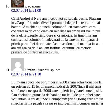
pac
spune:
02.07.2014 la 21:09
Ca si Andrei si Nelu am inceput tot cu scoala veche. Plateam
in „Carpati” si tuica diversi porumbei de pe la crescatori mai
batrani. Am chiar un unchi columbofil cu state vechi care
concureaza de cand eram eu mic insa nu am vazut vreun pui
de la el, refuzurile fiind dure si categorice. In timp insa am
cunoscut si columbofili adevarati de la care am cumparat si
primit porumbei de calitate. Acum as dona pui toamna insa nu
am cui asa ca de 2 ani am institut „ceaunul” ca metoda
primara de control al efectivului.
Stefan Purdoiu
spune:
02.07.2014 la 21:18
Eu m-am apucat de porumbei in 2008 si am achizitionat de la
un prieten cu 15 lei un mascul solzat de 2007(inca il mai am)
si o femela neagra de 2006 care a pierit in ghiarele unei pisici.
Am cheltuit o gramada de bani pe tot felul de porumbei care
s-au intors la cel de unde ii cumparam (Nea Dorin) care era un
smecher si ma pacalea ca nu se intorceam si ii cumparam iar si