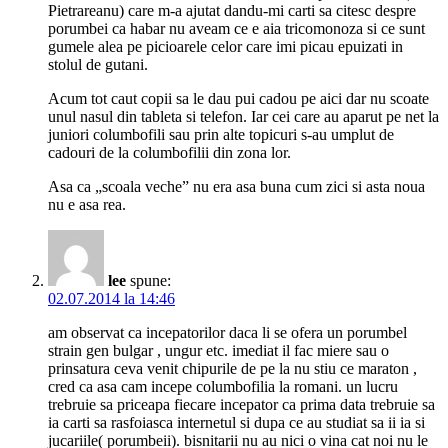
Pietrareanu) care m-a ajutat dandu-mi carti sa citesc despre
porumbei ca habar nu aveam ce e aia tricomonoza si ce sunt
gumele alea pe picioarele celor care imi picau epuizati in
stolul de gutani.
Acum tot caut copii sa le dau pui cadou pe aici dar nu scoate
unul nasul din tableta si telefon. Iar cei care au aparut pe net la
juniori columbofili sau prin alte topicuri s-au umplut de
cadouri de la columbofilii din zona lor.
Asa ca „scoala veche” nu era asa buna cum zici si asta noua
nu e asa rea.
lee
spune:
02.07.2014 la 14:46
am observat ca incepatorilor daca li se ofera un porumbel
strain gen bulgar , ungur etc. imediat il fac miere sau o
prinsatura ceva venit chipurile de pe la nu stiu ce maraton ,
cred ca asa cam incepe columbofilia la romani. un lucru
trebruie sa priceapa fiecare incepator ca prima data trebruie sa
ia carti sa rasfoiasca internetul si dupa ce au studiat sa ii ia si
jucariile( porumbeii). bisnitarii nu au nici o vina cat noi nu le