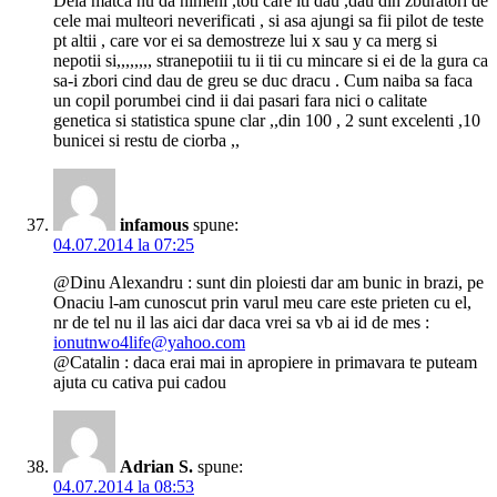
Dela matca nu da nimeni ,toti care iti dau ,dau din zburatori de
cele mai multeori neverificati , si asa ajungi sa fii pilot de teste
pt altii , care vor ei sa demostreze lui x sau y ca merg si
nepotii si,,,,,,,, stranepotiii tu ii tii cu mincare si ei de la gura ca
sa-i zbori cind dau de greu se duc dracu . Cum naiba sa faca
un copil porumbei cind ii dai pasari fara nici o calitate
genetica si statistica spune clar ,,din 100 , 2 sunt excelenti ,10
bunicei si restu de ciorba ,,
infamous
spune:
04.07.2014 la 07:25
@Dinu Alexandru : sunt din ploiesti dar am bunic in brazi, pe
Onaciu l-am cunoscut prin varul meu care este prieten cu el,
nr de tel nu il las aici dar daca vrei sa vb ai id de mes :
ionutnwo4life@yahoo.com
@Catalin : daca erai mai in apropiere in primavara te puteam
ajuta cu cativa pui cadou
Adrian S.
spune:
04.07.2014 la 08:53