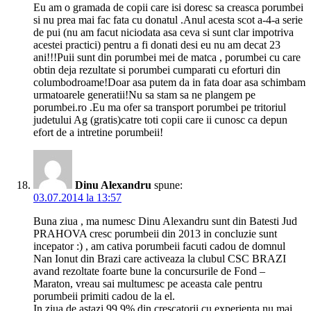
Eu am o gramada de copii care isi doresc sa creasca porumbei
si nu prea mai fac fata cu donatul .Anul acesta scot a-4-a serie
de pui (nu am facut niciodata asa ceva si sunt clar impotriva
acestei practici) pentru a fi donati desi eu nu am decat 23
ani!!!Puii sunt din porumbei mei de matca , porumbei cu care
obtin deja rezultate si porumbei cumparati cu eforturi din
columbodroame!Doar asa putem da in fata doar asa schimbam
urmatoarele generatii!Nu sa stam sa ne plangem pe
porumbei.ro .Eu ma ofer sa transport porumbei pe tritoriul
judetului Ag (gratis)catre toti copii care ii cunosc ca depun
efort de a intretine porumbeii!
Dinu Alexandru
spune:
03.07.2014 la 13:57
Buna ziua , ma numesc Dinu Alexandru sunt din Batesti Jud
PRAHOVA cresc porumbeii din 2013 in concluzie sunt
incepator :) , am cativa porumbeii facuti cadou de domnul
Nan Ionut din Brazi care activeaza la clubul CSC BRAZI
avand rezoltate foarte bune la concursurile de Fond –
Maraton, vreau sai multumesc pe aceasta cale pentru
porumbeii primiti cadou de la el.
In ziua de astazi 99.9% din crescatorii cu experienta nu mai