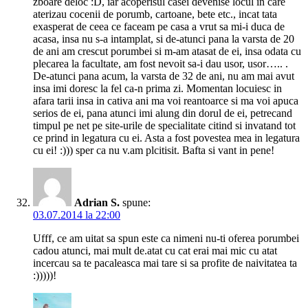
zboare deloc :D, iar acoperisul casei devenise locul in care
aterizau cocenii de porumb, cartoane, bete etc., incat tata
exasperat de ceea ce faceam pe casa a vrut sa mi-i duca de
acasa, insa nu s-a intamplat, si de-atunci pana la varsta de 20
de ani am crescut porumbei si m-am atasat de ei, insa odata cu
plecarea la facultate, am fost nevoit sa-i dau usor, usor….. .
De-atunci pana acum, la varsta de 32 de ani, nu am mai avut
insa imi doresc la fel ca-n prima zi. Momentan locuiesc in
afara tarii insa in cativa ani ma voi reantoarce si ma voi apuca
serios de ei, pana atunci imi alung din dorul de ei, petrecand
timpul pe net pe site-urile de specialitate citind si invatand tot
ce prind in legatura cu ei. Asta a fost povestea mea in legatura
cu ei! :))) sper ca nu v.am plcitisit. Bafta si vant in pene!
Adrian S.
spune:
03.07.2014 la 22:00
Ufff, ce am uitat sa spun este ca nimeni nu-ti oferea porumbei
cadou atunci, mai mult de.atat cu cat erai mai mic cu atat
incercau sa te pacaleasca mai tare si sa profite de naivitatea ta
:)))))!