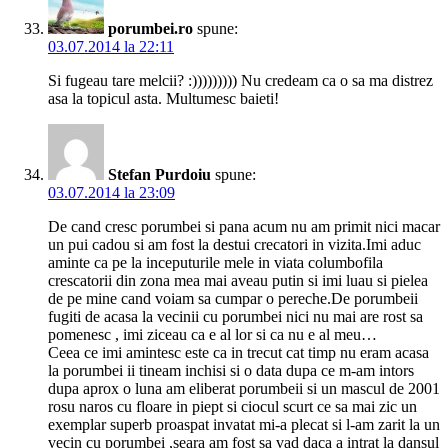
porumbei.ro
spune:
03.07.2014 la 22:11
Si fugeau tare melcii? :))))))))) Nu credeam ca o sa ma distrez
asa la topicul asta. Multumesc baieti!
Stefan Purdoiu
spune:
03.07.2014 la 23:09
De cand cresc porumbei si pana acum nu am primit nici macar
un pui cadou si am fost la destui crecatori in vizita.Imi aduc
aminte ca pe la inceputurile mele in viata columbofila
crescatorii din zona mea mai aveau putin si imi luau si pielea
de pe mine cand voiam sa cumpar o pereche.De porumbeii
fugiti de acasa la vecinii cu porumbei nici nu mai are rost sa
pomenesc , imi ziceau ca e al lor si ca nu e al meu…
Ceea ce imi amintesc este ca in trecut cat timp nu eram acasa
la porumbei ii tineam inchisi si o data dupa ce m-am intors
dupa aprox o luna am eliberat porumbeii si un mascul de 2001
rosu naros cu floare in piept si ciocul scurt ce sa mai zic un
exemplar superb proaspat invatat mi-a plecat si l-am zarit la un
vecin cu porumbei ,seara am fost sa vad daca a intrat la dansul