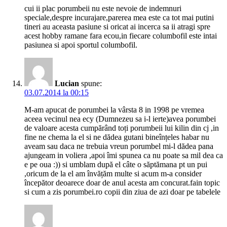
cui ii plac porumbeii nu este nevoie de indemnuri
speciale,despre incurajare,parerea mea este ca tot mai putini
tineri au aceasta pasiune si oricat ai incerca sa ii atragi spre
acest hobby ramane fara ecou,in fiecare columbofil este intai
pasiunea si apoi sportul columbofil.
Lucian
spune:
03.07.2014 la 00:15
M-am apucat de porumbei la vârsta 8 in 1998 pe vremea
aceea vecinul nea ecy (Dumnezeu sa i-l ierte)avea porumbei
de valoare acesta cumpărând toți porumbeii lui kilin din cj ,in
fine ne chema la el si ne dădea gutani bineînțeles habar nu
aveam sau daca ne trebuia vreun porumbel mi-l dădea pana
ajungeam in voliera ,apoi îmi spunea ca nu poate sa mil dea ca
e pe oua :)) si umblam după el câte o săptămana pt un pui
,oricum de la el am învățăm multe si acum m-a consider
începător deoarece doar de anul acesta am concurat.fain topic
si cum a zis porumbei.ro copii din ziua de azi doar pe tabelele