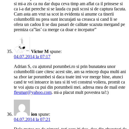
si mi-a zis ca nu dar dupa ceva timp am aflat ca il prinsese si
ca i-a dat pereche si se lauda cu puii scosi si de captura facuta.
Cam asta am vrut sa scot in evidenta si anume ca tinerii
columbofili nu prea sunt incurajati sa creasca si cand li se
ofera un cadou li se dau pasari de calitate scazuta mergand pe
premiza ca”las’ ca merge ca doar e incepator”
Victor M
spune:
04.07.2014 la 07:17
Adrian S, cu ajutorul porumbei.ro si prin bunatatea unor
columbofili care citesc acest site, am sa reincep dupa multi ani
sa zbor iar porumbei si daca toate imi vor merge bine, atunci
cand te vei intoarce in tara si iti vei construi voliera, promit ca
te voi ajuta cu pui din porumbeii mei. adresa mea de mail este
flesmar@yahoo.com
. mi-a placut mult povestea ta!:)
ion
spune:
04.07.2014 la 07:21