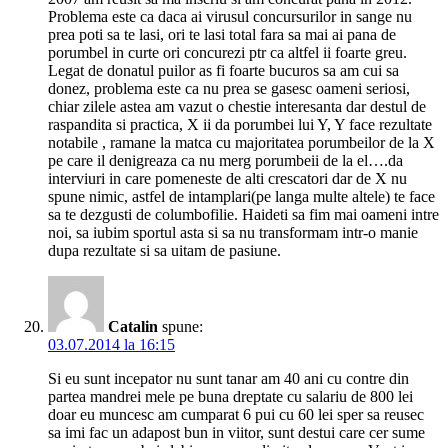
Problema este ca daca ai virusul concursurilor in sange nu
prea poti sa te lasi, ori te lasi total fara sa mai ai pana de
porumbel in curte ori concurezi ptr ca altfel ii foarte greu.
Legat de donatul puilor as fi foarte bucuros sa am cui sa
donez, problema este ca nu prea se gasesc oameni seriosi,
chiar zilele astea am vazut o chestie interesanta dar destul de
raspandita si practica, X ii da porumbei lui Y, Y face rezultate
notabile , ramane la matca cu majoritatea porumbeilor de la X
pe care il denigreaza ca nu merg porumbeii de la el….da
interviuri in care pomeneste de alti crescatori dar de X nu
spune nimic, astfel de intamplari(pe langa multe altele) te face
sa te dezgusti de columbofilie. Haideti sa fim mai oameni intre
noi, sa iubim sportul asta si sa nu transformam intr-o manie
dupa rezultate si sa uitam de pasiune.
Catalin
spune:
03.07.2014 la 16:15
Si eu sunt incepator nu sunt tanar am 40 ani cu contre din
partea mandrei mele pe buna dreptate cu salariu de 800 lei
doar eu muncesc am cumparat 6 pui cu 60 lei sper sa reusec
sa imi fac un adapost bun in viitor, sunt destui care cer sume