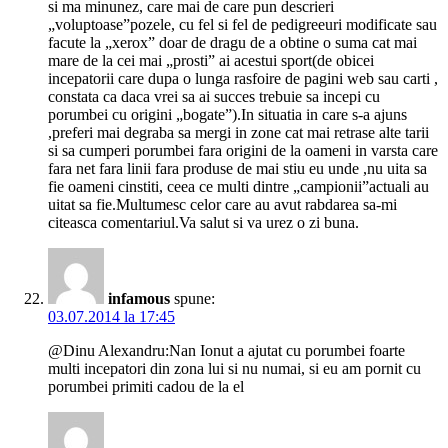
si ma minunez, care mai de care pun descrieri
„voluptoase”pozele, cu fel si fel de pedigreeuri modificate sau
facute la „xerox” doar de dragu de a obtine o suma cat mai
mare de la cei mai „prosti” ai acestui sport(de obicei
incepatorii care dupa o lunga rasfoire de pagini web sau carti ,
constata ca daca vrei sa ai succes trebuie sa incepi cu
porumbei cu origini „bogate”).In situatia in care s-a ajuns
,preferi mai degraba sa mergi in zone cat mai retrase alte tarii
si sa cumperi porumbei fara origini de la oameni in varsta care
fara net fara linii fara produse de mai stiu eu unde ,nu uita sa
fie oameni cinstiti, ceea ce multi dintre „campionii”actuali au
uitat sa fie.Multumesc celor care au avut rabdarea sa-mi
citeasca comentariul.Va salut si va urez o zi buna.
infamous
spune:
03.07.2014 la 17:45
@Dinu Alexandru:Nan Ionut a ajutat cu porumbei foarte
multi incepatori din zona lui si nu numai, si eu am pornit cu
porumbei primiti cadou de la el