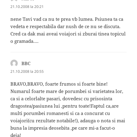
21.10.2008 la 20:21
nene Tavi vad ca nu te prea vb lumea. Psiunea ta ca
vedeta e respectabila dar nush de ce nu se discuta.
Cred ca dak mai aveai voiajori si zburai tinea topicul
o gramada….
BBC
spune:
21.10.2008 la 20:55
BRAVO,BRAVO, foarte frumos si foarte bine!
Numarul foarte mare de porumbei si varietatea lor,
ca si a celorlalte pasari, dovedesc cu prisosinta
dragostea/pasiunea lui ,pentru toate!Faptul ca,are
multi porumbei romanesti si ca a concurat cu
voiajori(cu rezultate notabile!), adauga o nota si mai
buna la impresia deosebita ,pe care mi-a facut-o
deja!