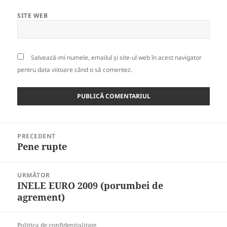
SITE WEB
Salvează-mi numele, emailul și site-ul web în acest navigator
pentru data viitoare când o să comentez.
Navigare
PRECEDENT
în
Pene rupte
Articolul
articole
anterior:
URMĂTOR
INELE EURO 2009 (porumbei de
Articolul
agrement)
următor:
Politica de confidentialitate