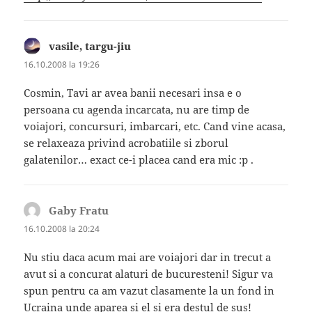
vasile, targu-jiu
spune:
16.10.2008 la 19:26
Cosmin, Tavi ar avea banii necesari insa e o
persoana cu agenda incarcata, nu are timp de
voiajori, concursuri, imbarcari, etc. Cand vine acasa,
se relaxeaza privind acrobatiile si zborul
galatenilor… exact ce-i placea cand era mic :p .
Gaby Fratu
spune:
16.10.2008 la 20:24
Nu stiu daca acum mai are voiajori dar in trecut a
avut si a concurat alaturi de bucuresteni! Sigur va
spun pentru ca am vazut clasamente la un fond in
Ucraina unde aparea si el si era destul de sus!