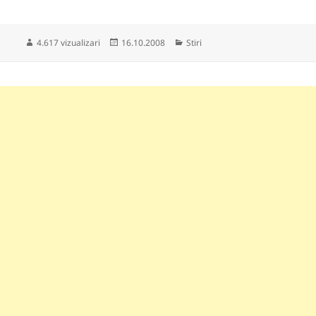
Publicat
Categorii
4.617 vizualizari
16.10.2008
Stiri
pe