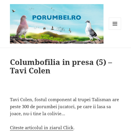
MENIU
ȘI
WIDGET-
Porumbei.ro
URI
Columbofilia in presa (5) –
Tavi Colen
Tavi Colen, fostul component al trupei Talisman are
peste 300 de porumbei jucatori, pe care ii lasa sa
joace, nu-i tine la colivie…
Citeste articolul in ziarul Click
.