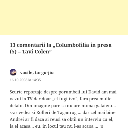
13 comentarii la „Columbofilia in presa
(5) – Tavi Colen”
vasile, targu-jiu
spune:
16.10.2008 la 14:35
Scurte reportaje despre porumbeii lui David am mai
vazut la TV dar doar „el fugitivo”, fara prea multe
detalii. Din imagine pare ca nu are numai galateni…
s-ar vedea si Rolleri de Taganrog … dar cel mai bine
Andrei ar fi daca ai reusi sa obtii un interviu cu el,
la el acasa… eu, in locul tau nu l-as scapa … :p