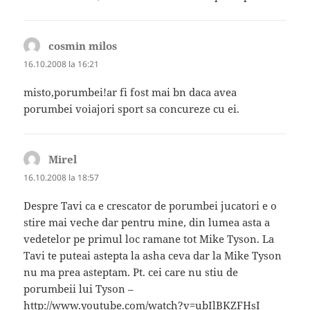
cosmin milos
spune:
16.10.2008 la 16:21
misto,porumbei!ar fi fost mai bn daca avea
porumbei voiajori sport sa concureze cu ei.
Mirel
spune:
16.10.2008 la 18:57
Despre Tavi ca e crescator de porumbei jucatori e o
stire mai veche dar pentru mine, din lumea asta a
vedetelor pe primul loc ramane tot Mike Tyson. La
Tavi te puteai astepta la asha ceva dar la Mike Tyson
nu ma prea asteptam. Pt. cei care nu stiu de
porumbeii lui Tyson –
http://www.youtube.com/watch?v=ubIlBKZFHsI