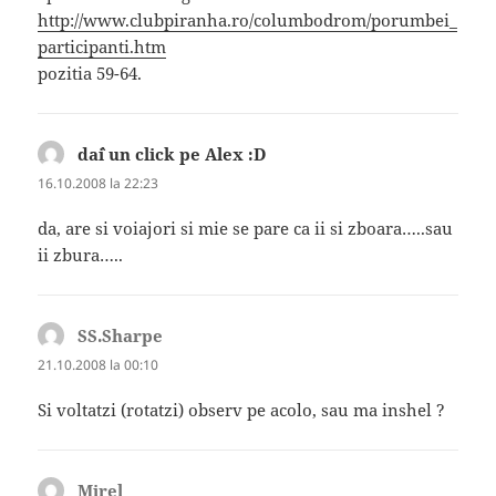
http://www.clubpiranha.ro/columbodrom/porumbei_
participanti.htm
pozitia 59-64.
da`i un click pe Alex :D
spune:
16.10.2008 la 22:23
da, are si voiajori si mie se pare ca ii si zboara…..sau
ii zbura…..
SS.Sharpe
spune:
21.10.2008 la 00:10
Si voltatzi (rotatzi) observ pe acolo, sau ma inshel ?
Mirel
spune: