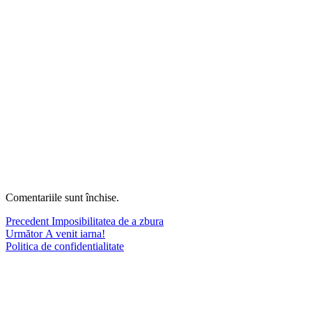
Comentariile sunt închise.
Navigare
Articolul
Precedent
Imposibilitatea de a zbura
Articolul
anterior:
Următor
A venit iarna!
în
următor:
Politica de confidentialitate
articole