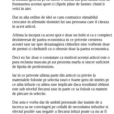
frumusetea acestui sport ci clipele pline de farmec chind ii
veizi in aier.
Dar in alta ordine de idei se cam contrazice stimabilul
crescator in afirmatie domniei lui sau persoana care il citeaza
in acest articol.
Afirma la inceput ca acest spot e doar un hobi si ca e complect
dezinteresat de partea economica in ce priveste cresterea
acestei rase iar spre dezamagirea cititorilor nise vorbeste doar
de preturi ci cheltuieli cu o obsesie doar la partea economica.
Deci eu fac doar o constatare ca motivul acestui articol este o
pura reclama mascata pt asi prezenta marfa si sincer suficient
de lipsita de profesionizm.
Iar in ce priveste ultima parte din articol cu privire la
matreialele folosite pt selectia rasei e foarte greu de inteles pt
ce atita infuzie cu atitea rase implicate daca rezultatul obtinut
este sub nivelul fiecarui rase in parte ce sa folosit ca matreie
de plecare in selectie.
Dar asta e vorba dar de ambiti personale dar inainte de a
incerca sa ne convingeti pe ceilalti de necesitatea infuzilor si
efectul pozitiv sau negativ a fiecarui infuzi poate ca nu ar fi