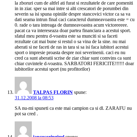
la zboruri cum de altfel ati furat si rezultatele de care pomeniti
in in ziar. sper sa mai intre si alti crescatori de porumbei din
severin sa isi spuna opiniile despre stancovici victor ca sa va
dati seama intrun final caci caracterul dumneavoastra este = cu
0. rade o tara intreaga de dumneavoastra acum victoreeeee.
pacat ca va intereseaza doar partea financiara a acestui sport.
sfatul meu pentru d-voastra este sa munciti si sa faceti
rezultate cat mai bune si restul o sa vina de la sine. nu mai
aberati si ne faceti de ras in tara si sa isi faca iubitori acestui
sport o impresie proasta despre noi severinenii. caci eu nu
cred ca sunt aberatii scrise de ziar chiar sunt comvins ca sunt
chiar cuvintele d-voastra. SARBATORI FERICITE!!!!!! doar
iubitorilor acestui sport (nu profitorilor)
TALPAS FLORIN
spune:
31.12.2008 la 08:53
SA nu-mi spuneti ca este mai campion ca si dl. ZARAFU nu
pot sa cred .
iancusoringigel
spune: