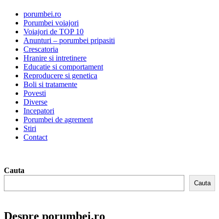
porumbei.ro
Porumbei voiajori
Voiajori de TOP 10
Anunturi – porumbei pripasiti
Crescatoria
Hranire si intretinere
Educatie si comportament
Reproducere si genetica
Boli si tratamente
Povesti
Diverse
Incepatori
Porumbei de agrement
Stiri
Contact
Cauta
Cauta
Despre porumbei.ro