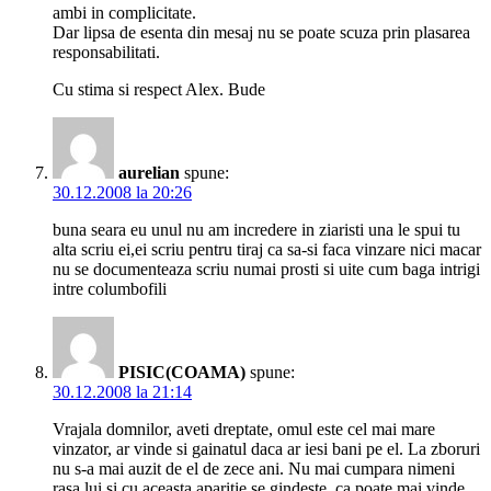
ambi in complicitate.
Dar lipsa de esenta din mesaj nu se poate scuza prin plasarea
responsabilitati.
Cu stima si respect Alex. Bude
aurelian
spune:
30.12.2008 la 20:26
buna seara eu unul nu am incredere in ziaristi una le spui tu
alta scriu ei,ei scriu pentru tiraj ca sa-si faca vinzare nici macar
nu se documenteaza scriu numai prosti si uite cum baga intrigi
intre columbofili
PISIC(COAMA)
spune:
30.12.2008 la 21:14
Vrajala domnilor, aveti dreptate, omul este cel mai mare
vinzator, ar vinde si gainatul daca ar iesi bani pe el. La zboruri
nu s-a mai auzit de el de zece ani. Nu mai cumpara nimeni
rasa lui si cu aceasta aparitie se gindeste, ca poate mai vinde