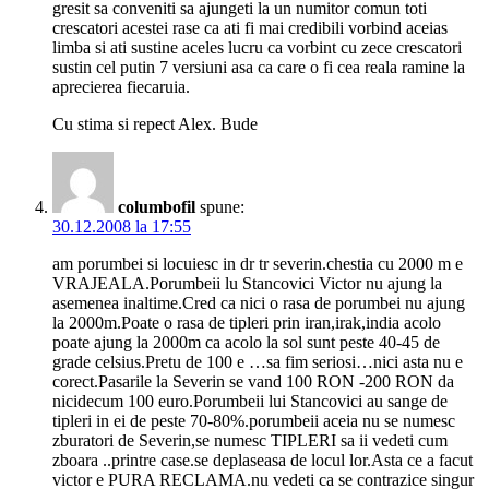
gresit sa conveniti sa ajungeti la un numitor comun toti
crescatori acestei rase ca ati fi mai credibili vorbind aceias
limba si ati sustine aceles lucru ca vorbint cu zece crescatori
sustin cel putin 7 versiuni asa ca care o fi cea reala ramine la
aprecierea fiecaruia.
Cu stima si repect Alex. Bude
columbofil
spune:
30.12.2008 la 17:55
am porumbei si locuiesc in dr tr severin.chestia cu 2000 m e
VRAJEALA.Porumbeii lu Stancovici Victor nu ajung la
asemenea inaltime.Cred ca nici o rasa de porumbei nu ajung
la 2000m.Poate o rasa de tipleri prin iran,irak,india acolo
poate ajung la 2000m ca acolo la sol sunt peste 40-45 de
grade celsius.Pretu de 100 e …sa fim seriosi…nici asta nu e
corect.Pasarile la Severin se vand 100 RON -200 RON da
nicidecum 100 euro.Porumbeii lui Stancovici au sange de
tipleri in ei de peste 70-80%.porumbeii aceia nu se numesc
zburatori de Severin,se numesc TIPLERI sa ii vedeti cum
zboara ..printre case.se deplaseasa de locul lor.Asta ce a facut
victor e PURA RECLAMA.nu vedeti ca se contrazice singur