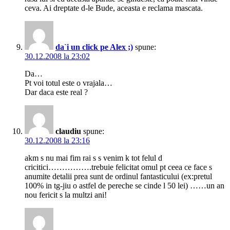
ceva. Ai dreptate d-le Bude, aceasta e reclama mascata.
da`i un click pe Alex ;)
spune:
30.12.2008 la 23:02
Da…
Pt voi totul este o vrajala…
Dar daca este real ?
claudiu
spune:
30.12.2008 la 23:16
akm s nu mai fim rai s s venim k tot felul d
cricitici…………….trebuie felicitat omul pt ceea ce face s
anumite detalii prea sunt de ordinul fantasticului (ex:pretul
100% in tg-jiu o astfel de pereche se cinde l 50 lei) ……un an
nou fericit s la multzi ani!