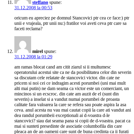
steffano
spune:
31.12.2008 la 00:53
oricum eu apreciez pe domnul Stancovici ptr cea ce face:) ptr
unii e vrajeala, ptr unii nu:) fratilor voi aveti ceva ptr care sa
faceti reclama?
mirel
spune:
31.12.2008 la 01:29
am ramas blocat cand am citit ziarul si ii multumesc
operatorului acestui site ca ne da posibilitatea celor din severin
sa discutam cele relatate de stancovici victor. din cate ne
pricem si noi cei ce indragim acesti porumbei (uni mai mult
alti mai putin) ne dam seama ca victor este un comerciant, un
mincinos si un ecscroc. din cate am auzit de el (sunt din
severin) a inselat si a vandut numai porumbei de proasta
calitate fara valoarea la care se refera sau poate aspira la asa
ceva. anul acesta nu vau mai cautat copii la care ati vandut ani
dea randul porumbeii exceptionali ai d-voastra d-le
stancovici? siau dat seama pana si copii de d-voastra. pacat ca
mai si sunteti presedinte de asociatie columbofila din care
pleaca an de an oameni care sunt de buna credinta ca ii furati