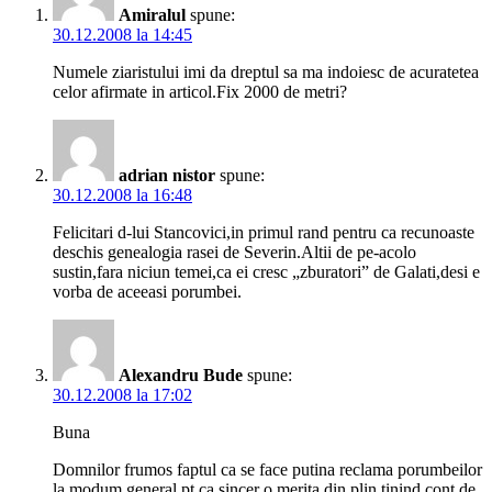
Amiralul
spune:
30.12.2008 la 14:45
Numele ziaristului imi da dreptul sa ma indoiesc de acuratetea
celor afirmate in articol.Fix 2000 de metri?
adrian nistor
spune:
30.12.2008 la 16:48
Felicitari d-lui Stancovici,in primul rand pentru ca recunoaste
deschis genealogia rasei de Severin.Altii de pe-acolo
sustin,fara niciun temei,ca ei cresc „zburatori” de Galati,desi e
vorba de aceeasi porumbei.
Alexandru Bude
spune:
30.12.2008 la 17:02
Buna
Domnilor frumos faptul ca se face putina reclama porumbeilor
la modum general pt ca sincer o merita din plin tinind cont de