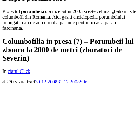
Proiectul
porumbei.ro
a inceput in 2003 si este cel mai „batran” site
columbofil din Romania. Aici gasiti enciclopedia porumbelului
imbogatita an de an cu multa pasiune pentru aceasta pasare
fascinanta.
Columbofilia in presa (7) – Porumbeii lui
zboara la 2000 de metri (zburatori de
Severin)
In
ziarul Click
.
Publicat
Categorii
4.270 vizualizari
30.12.2008
31.12.2008
Stiri
pe