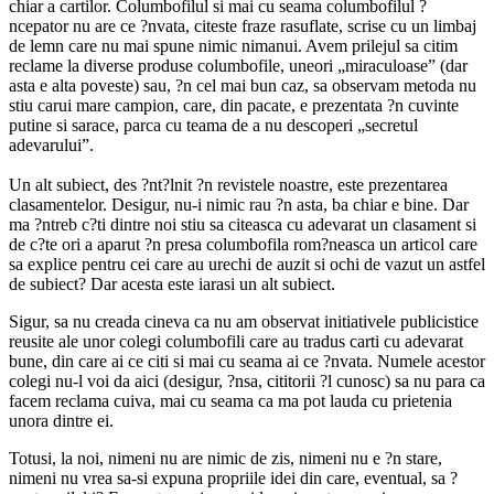
chiar a cartilor. Columbofilul si mai cu seama columbofilul ?
ncepator nu are ce ?nvata, citeste fraze rasuflate, scrise cu un limbaj
de lemn care nu mai spune nimic nimanui. Avem prilejul sa citim
reclame la diverse produse columbofile, uneori „miraculoase” (dar
asta e alta poveste) sau, ?n cel mai bun caz, sa observam metoda nu
stiu carui mare campion, care, din pacate, e prezentata ?n cuvinte
putine si sarace, parca cu teama de a nu descoperi „secretul
adevarului”.
Un alt subiect, des ?nt?lnit ?n revistele noastre, este prezentarea
clasamentelor. Desigur, nu-i nimic rau ?n asta, ba chiar e bine. Dar
ma ?ntreb c?ti dintre noi stiu sa citeasca cu adevarat un clasament si
de c?te ori a aparut ?n presa columbofila rom?neasca un articol care
sa explice pentru cei care au urechi de auzit si ochi de vazut un astfel
de subiect? Dar acesta este iarasi un alt subiect.
Sigur, sa nu creada cineva ca nu am observat initiativele publicistice
reusite ale unor colegi columbofili care au tradus carti cu adevarat
bune, din care ai ce citi si mai cu seama ai ce ?nvata. Numele acestor
colegi nu-l voi da aici (desigur, ?nsa, cititorii ?l cunosc) sa nu para ca
facem reclama cuiva, mai cu seama ca ma pot lauda cu prietenia
unora dintre ei.
Totusi, la noi, nimeni nu are nimic de zis, nimeni nu e ?n stare,
nimeni nu vrea sa-si expuna propriile idei din care, eventual, sa ?