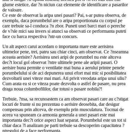
glume estetice, dar ?n niciun caz elemente de identificare a pasarilor
de valoare.
Ce este de observat la aripa unei pasari? Pai, s-ar putea observa, de
exemplu, daca porumbelul are o aripa proportionata cu corpul pe
care trebuie sa-l conduca ?n zbor. Puneti unei barci mari o pereche
de v?sle mici sau invers si atunci sa observati ce performanta puteti
face cu barca respectiva ?ntr-un concurs.
Un alt aspect carui acordam o importanta mare este aerisirea
ultimelor pene, trei, patru sau chiar cinci, am observat. Ce ?nseamna
aceasta aerisire? Aerisirea unei aripi de porumbel nu este altceva
dec?t locul gol observat ?ntre ultimele pene ale aripii pasari. O
aerisire buna permite o ventilatie mai buna a aerului printre penele
porumbelului si de aci depunerea unui efort mai mic si posibilitatea
dezvoltarii unei viteze mai mari. Ati privit vreodata aripa unui uliu?
Cum arata ea si ce viteza poate dezvolta o astfel de pasare, nu prea
draga noua columbofililor, dar totusi o pasare nobila?!
Trebuie, ?nsa, sa recunoastem ca am observat pasari care au c?stigat
locuri de frunte si nu prezentau o aerisire deosebita, dar desigur
compensau prin altceva, de exemplu prin musculatura. Tocmai de
aceea va spuneam ca armonia generala a unei pasari este mai
importanta dec?t orice aspect luat separat. Porumbelul este un tot si
chiar daca ?l analizam pe parti trebuie sa descoperim capacitatea ?
ntregului de a face performanta.