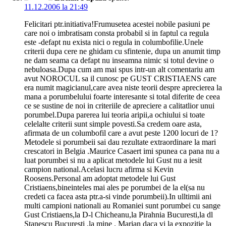
11.12.2006 la 21:49
Felicitari ptr.initiativa!Frumusetea acestei nobile pasiuni pe
care noi o imbratisam consta probabil si in faptul ca regula
este -defapt nu exista nici o regula in columbofilie.Unele
criterii dupa cere ne ghidam cu sfintenie, dupa un anumit timp
ne dam seama ca defapt nu inseamna nimic si totul devine o
nebuloasa.Dupa cum am mai spus intr-un alt comentariu am
avut NOROCUL sa il cunosc pe GUST CRISTIAENS care
era numit magicianul,care avea niste teorii despre aprecierea la
mana a porumbelului foarte interesante si total diferite de ceea
ce se sustine de noi in criteriile de apreciere a calitatlior unui
porumbel.Dupa parerea lui teoria aripii,a ochiului si toate
celelalte criterii sunt simple povesti.Sa credem oare asta,
afirmata de un columbofil care a avut peste 1200 locuri de 1?
Metodele si porumbeii sai dau rezultate extraordinare la mari
crescatori in Belgia .Maurice Casaert imi spunea ca pana nu a
luat porumbei si nu a aplicat metodele lui Gust nu a iesit
campion national.Acelasi lucru afirma si Kevin
Roosens.Personal am adoptat metodele lui Gust
Cristiaens,bineinteles mai ales pe porumbei de la el(sa nu
credeti ca facea asta ptr.a-si vinde porumbeii).In ulltimii ani
multi campioni nationali au Romaniei sunt porumbei cu sange
Gust Cristiaens,la D-l Chicheanu,la Pirahnia Bucuresti,la dl
Stanescu Bucuresti ,la mine . Marian daca vi la expozitie la