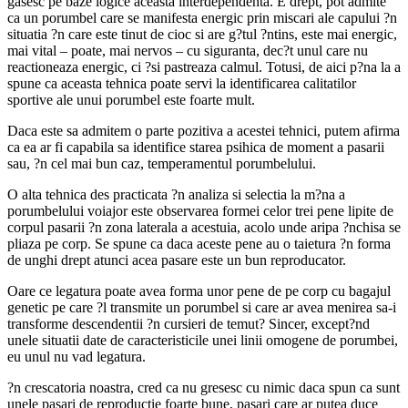
gasesc pe baze logice aceasta interdependenta. E drept, pot admite
ca un porumbel care se manifesta energic prin miscari ale capului ?n
situatia ?n care este tinut de cioc si are g?tul ?ntins, este mai energic,
mai vital – poate, mai nervos – cu siguranta, dec?t unul care nu
reactioneaza energic, ci ?si pastreaza calmul. Totusi, de aici p?na la a
spune ca aceasta tehnica poate servi la identificarea calitatilor
sportive ale unui porumbel este foarte mult.
Daca este sa admitem o parte pozitiva a acestei tehnici, putem afirma
ca ea ar fi capabila sa identifice starea psihica de moment a pasarii
sau, ?n cel mai bun caz, temperamentul porumbelului.
O alta tehnica des practicata ?n analiza si selectia la m?na a
porumbelului voiajor este observarea formei celor trei pene lipite de
corpul pasarii ?n zona laterala a acestuia, acolo unde aripa ?nchisa se
pliaza pe corp. Se spune ca daca aceste pene au o taietura ?n forma
de unghi drept atunci acea pasare este un bun reproducator.
Oare ce legatura poate avea forma unor pene de pe corp cu bagajul
genetic pe care ?l transmite un porumbel si care ar avea menirea sa-i
transforme descendentii ?n cursieri de temut? Sincer, except?nd
unele situatii date de caracteristicile unei linii omogene de porumbei,
eu unul nu vad legatura.
?n crescatoria noastra, cred ca nu gresesc cu nimic daca spun ca sunt
unele pasari de reproductie foarte bune, pasari care ar putea duce