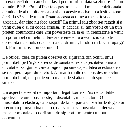
nu era dec?t de un an si era lasat pentru prima data sa zboare. Da, nu
va mirati! ?Batr?nul 41? este o pasare nascuta iarna si achizitionata
de mine de al un alt crescator si din aceste motive nu a iesit la zbor
dec?t la v?rsta de un an. Poate aceasta actiune a mea a fost o
greseala, dar cine nu face greseli? La primul sau zbor s-a ratacit si a
venit dupa o zi cu coada smulsa. ?n aceeasi zi, am vorbit cu un bun
prieten columbofil care ?mi povesteste ca la el ?n crescatorie a venit
un porumbel cu inelul cutare si deoarece nu avea nicio calitate
deosebita i-a smuls coada si i-a dat drumul, fiindu-i mila sa-i rupa g?
tul. Prin urmare: non comment!
De obicei, ceea ce putem observa cu siguranta din ochiul unui
porumbel, pe l?nga starea sa de sanatate, este capacitatea buna a
circulatiei sanguine, care atrage dupa sine capacitatea acestuia de a
se recupera rapid dupa efort. Ar mai fi multe de spus despre ochii
porumbelului, dar poate vom mai scrie si alta data despre acest
subiect.
Un aspect deosebit de important, legat foarte str?ns de calitatile
sportive ale unei pasari este, indiscutabil, musculatura. O
musculatura elastica, care raspunde la palparea cu v?rfurile degetelor
precum o punga plina cu apa, dar si o masa musculara adecvata
masei corporale a pasarii sunt de sigur atuuri pentru un bun
concurent.