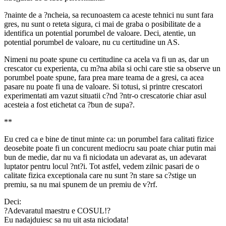
?nainte de a ?ncheia, sa recunoastem ca aceste tehnici nu sunt fara
gres, nu sunt o reteta sigura, ci mai de graba o posibilitate de a
identifica un potential porumbel de valoare. Deci, atentie, un
potential porumbel de valoare, nu cu certitudine un AS.
Nimeni nu poate spune cu certitudine ca acela va fi un as, dar un
crescator cu experienta, cu m?na abila si ochi care stie sa observe un
porumbel poate spune, fara prea mare teama de a gresi, ca acea
pasare nu poate fi una de valoare. Si totusi, si printre crescatori
experimentati am vazut situatii c?nd ?ntr-o crescatorie chiar asul
acesteia a fost etichetat ca ?bun de supa?.
**
Eu cred ca e bine de tinut minte ca: un porumbel fara calitati fizice
deosebite poate fi un concurent mediocru sau poate chiar putin mai
bun de medie, dar nu va fi niciodata un adevarat as, un adevarat
luptator pentru locul ?nt?i. Tot astfel, vedem zilnic pasari de o
calitate fizica exceptionala care nu sunt ?n stare sa c?stige un
premiu, sa nu mai spunem de un premiu de v?rf.
Deci:
?Adevaratul maestru e COSUL!?
Eu nadajduiesc sa nu uit asta niciodata!