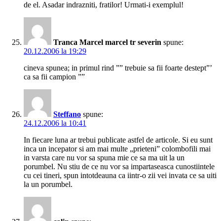
de el. Asadar indrazniti, fratilor! Urmati-i exemplul!
Tranca Marcel marcel tr severin
spune:
20.12.2006 la 19:29
cineva spunea; in primul rind ”” trebuie sa fii foarte destept”’
ca sa fii campion ””
Steffano
spune:
24.12.2006 la 10:41
In fiecare luna ar trebui publicate astfel de articole. Si eu sunt
inca un incepator si am mai multe „prieteni” colombofili mai
in varsta care nu vor sa spuna mie ce sa ma uit la un
porumbel. Nu stiu de ce nu vor sa impartaseasca cunostiintele
cu cei tineri, spun intotdeauna ca iintr-o zii vei invata ce sa uiti
la un porumbel.