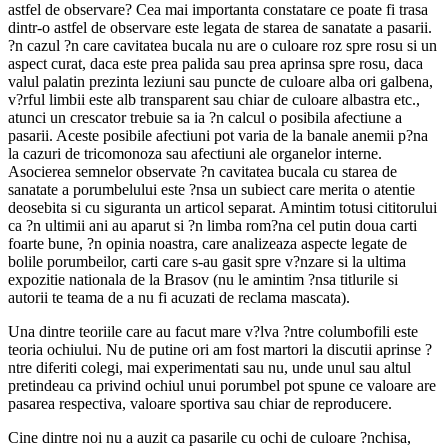
astfel de observare? Cea mai importanta constatare ce poate fi trasa
dintr-o astfel de observare este legata de starea de sanatate a pasarii.
?n cazul ?n care cavitatea bucala nu are o culoare roz spre rosu si un
aspect curat, daca este prea palida sau prea aprinsa spre rosu, daca
valul palatin prezinta leziuni sau puncte de culoare alba ori galbena,
v?rful limbii este alb transparent sau chiar de culoare albastra etc.,
atunci un crescator trebuie sa ia ?n calcul o posibila afectiune a
pasarii. Aceste posibile afectiuni pot varia de la banale anemii p?na
la cazuri de tricomonoza sau afectiuni ale organelor interne.
Asocierea semnelor observate ?n cavitatea bucala cu starea de
sanatate a porumbelului este ?nsa un subiect care merita o atentie
deosebita si cu siguranta un articol separat. Amintim totusi cititorului
ca ?n ultimii ani au aparut si ?n limba rom?na cel putin doua carti
foarte bune, ?n opinia noastra, care analizeaza aspecte legate de
bolile porumbeilor, carti care s-au gasit spre v?nzare si la ultima
expozitie nationala de la Brasov (nu le amintim ?nsa titlurile si
autorii te teama de a nu fi acuzati de reclama mascata).
Una dintre teoriile care au facut mare v?lva ?ntre columbofili este
teoria ochiului. Nu de putine ori am fost martori la discutii aprinse ?
ntre diferiti colegi, mai experimentati sau nu, unde unul sau altul
pretindeau ca privind ochiul unui porumbel pot spune ce valoare are
pasarea respectiva, valoare sportiva sau chiar de reproducere.
Cine dintre noi nu a auzit ca pasarile cu ochi de culoare ?nchisa,