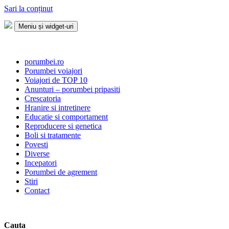
Sari la conținut
Meniu și widget-uri
Porumbei.ro
Enciclopedia porumbelului
porumbei.ro
Porumbei voiajori
Voiajori de TOP 10
Anunturi – porumbei pripasiti
Crescatoria
Hranire si intretinere
Educatie si comportament
Reproducere si genetica
Boli si tratamente
Povesti
Diverse
Incepatori
Porumbei de agrement
Stiri
Contact
Cauta