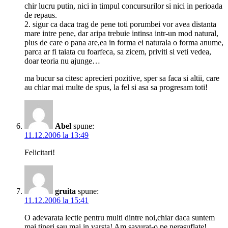
chir lucru putin, nici in timpul concursurilor si nici in perioada
de repaus.
2. sigur ca daca trag de pene toti porumbei vor avea distanta
mare intre pene, dar aripa trebuie intinsa intr-un mod natural,
plus de care o pana are,ea in forma ei naturala o forma anume,
parca ar fi taiata cu foarfeca, sa zicem, priviti si veti vedea,
doar teoria nu ajunge…
ma bucur sa citesc aprecieri pozitive, sper sa faca si altii, care
au chiar mai multe de spus, la fel si asa sa progresam toti!
Abel
spune:
11.12.2006 la 13:49
Felicitari!
gruita
spune:
11.12.2006 la 15:41
O adevarata lectie pentru multi dintre noi,chiar daca suntem
mai tineri sau mai in varsta! Am savurat-o pe nerasuflate!