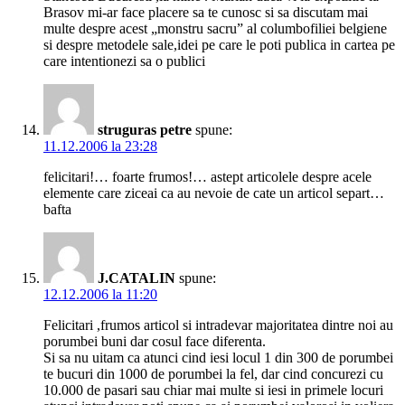
Brasov mi-ar face placere sa te cunosc si sa discutam mai
multe despre acest „monstru sacru” al columbofiliei belgiene
si despre metodele sale,idei pe care le poti publica in cartea pe
care intentionezi sa o publici
struguras petre
spune:
11.12.2006 la 23:28
felicitari!… foarte frumos!… astept articolele despre acele
elemente care ziceai ca au nevoie de cate un articol separt…
bafta
J.CATALIN
spune:
12.12.2006 la 11:20
Felicitari ,frumos articol si intradevar majoritatea dintre noi au
porumbei buni dar cosul face diferenta.
Si sa nu uitam ca atunci cind iesi locul 1 din 300 de porumbei
te bucuri din 1000 de porumbei la fel, dar cind concurezi cu
10.000 de pasari sau chiar mai multe si iesi in primele locuri