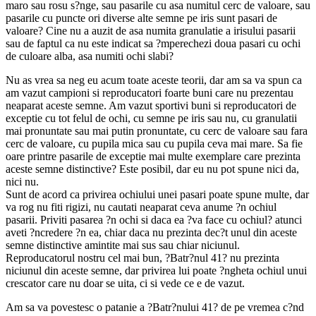
maro sau rosu s?nge, sau pasarile cu asa numitul cerc de valoare, sau
pasarile cu puncte ori diverse alte semne pe iris sunt pasari de
valoare? Cine nu a auzit de asa numita granulatie a irisului pasarii
sau de faptul ca nu este indicat sa ?mperechezi doua pasari cu ochi
de culoare alba, asa numiti ochi slabi?
Nu as vrea sa neg eu acum toate aceste teorii, dar am sa va spun ca
am vazut campioni si reproducatori foarte buni care nu prezentau
neaparat aceste semne. Am vazut sportivi buni si reproducatori de
exceptie cu tot felul de ochi, cu semne pe iris sau nu, cu granulatii
mai pronuntate sau mai putin pronuntate, cu cerc de valoare sau fara
cerc de valoare, cu pupila mica sau cu pupila ceva mai mare. Sa fie
oare printre pasarile de exceptie mai multe exemplare care prezinta
aceste semne distinctive? Este posibil, dar eu nu pot spune nici da,
nici nu.
Sunt de acord ca privirea ochiului unei pasari poate spune multe, dar
va rog nu fiti rigizi, nu cautati neaparat ceva anume ?n ochiul
pasarii. Priviti pasarea ?n ochi si daca ea ?va face cu ochiul? atunci
aveti ?ncredere ?n ea, chiar daca nu prezinta dec?t unul din aceste
semne distinctive amintite mai sus sau chiar niciunul.
Reproducatorul nostru cel mai bun, ?Batr?nul 41? nu prezinta
niciunul din aceste semne, dar privirea lui poate ?ngheta ochiul unui
crescator care nu doar se uita, ci si vede ce e de vazut.
Am sa va povestesc o patanie a ?Batr?nului 41? de pe vremea c?nd