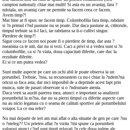
campion national): chiar mai multi! Si asta eu un avantaj, fara ?
ndoiala, un avantaj care ne permite sa facem ceea ce facem.
Avem timp?!
Mai bine ar fi spus: ne facem timp. Columbofilia fara timp, rabdare
si ?n primul r?nd pasiune nu se poate. Dar daca pasiune ai, cititorule,
timpul trebuie sa ti-l faci, iar rabdarea sa ti-o cultivi singur.
Pierdere de timp?!
Sigur ceea ce facem noi poate fi o pierdere de timp, dar asta ?
nseamna ca te uiti, dar nu si vezi. Caci a privi si a vedea sunt si ?n
columbofilie, ca si ?n viata, doua capacitati diferite, care duc la
rezultate diferite.
Ei si ce am putea vedea?
Sunt multe aspecte pe care un ochi abil le poate observa la un
porumbel. Trebuie, ?nsa, sa recunoastem ca nu-i chiar la ?ndem?na
oricui sa faca asta, dar nici imposibil de a deprinde acest fapt prin
munca, sute de pasari observate si o ?ndrumare atenta.
Daca vreti sa auziti parerea mea, atunci: e important sa analizezi
porumbelul la m?na, dar nu sa pierzi timpul cu diferite aspecte care
nu au nicio legatura cu o seama de calitati sportive ale porumbelului
voiajor. La ce ma refer?
Nu mai departe de ieri am mai aflat o alta situatie de gen pe care ?nu
o ?nteleg?? Un prieten aflat ?n vizita ?mi spune ca porumbeii
valorosi atunci c?nd sunt tinuti relaxati ?n cele doua palme ale