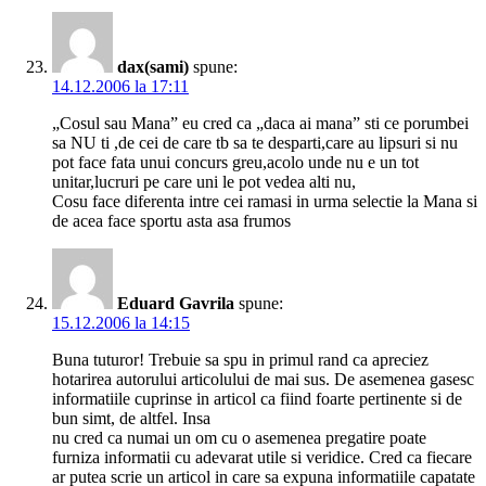
dax(sami)
spune:
14.12.2006 la 17:11
„Cosul sau Mana” eu cred ca „daca ai mana” sti ce porumbei
sa NU ti ,de cei de care tb sa te desparti,care au lipsuri si nu
pot face fata unui concurs greu,acolo unde nu e un tot
unitar,lucruri pe care uni le pot vedea alti nu,
Cosu face diferenta intre cei ramasi in urma selectie la Mana si
de acea face sportu asta asa frumos
Eduard Gavrila
spune:
15.12.2006 la 14:15
Buna tuturor! Trebuie sa spu in primul rand ca apreciez
hotarirea autorului articolului de mai sus. De asemenea gasesc
informatiile cuprinse in articol ca fiind foarte pertinente si de
bun simt, de altfel. Insa
nu cred ca numai un om cu o asemenea pregatire poate
furniza informatii cu adevarat utile si veridice. Cred ca fiecare
ar putea scrie un articol in care sa expuna informatiile capatate