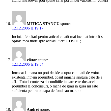
atunci intradevar poti spune ca ai porumbei valorosi in voliera
.
MITICA STANCU
spune:
12.12.2006 la 19:17
Incintat,felicitari pentru articol cu atit mai incintat intrucit si
opinia mea tinde spre acelasi lucru COSUL;
viktor
spune:
12.12.2006 la 19:54
Intrucat la mana nu poti decide asupra cantitatii de vointa
existenta intr-un porumbel, cosul ramane singura cale de a
afla. Totusi conteaza si conditiile in care este dus acel
porumbel la concursuri, o mana de grau in gusa nu este
suficienta pentru o etapa de fond sau maraton..
Andrei
spune: