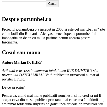
Cauta
Despre porumbei.ro
Proiectul
porumbei.ro
a inceput in 2003 si este cel mai „batran” site
columbofil din Romania. Aici gasiti enciclopedia porumbelului
imbogatita an de an cu multa pasiune pentru aceasta pasare
fascinanta.
Cosul sau mana
Autor: Marian D. ILIE?
Articolul este scris in memoria tatului meu ILIE DUMITRU si a
prietenului DATCU MIHAI.
Va fi publicat in urmatorul numar al
revistei UFCR.
De ce sa scriu?
Pentru ca, citind mai multe publicatii rom?nesti, si nu cred sa-mi fi
scapat ceva din ce s-a publicat prin tara, mai cu seama ?n ultimii ani,
am ramas totdeauna surprins de goliciunea articolelor, revistelor sau