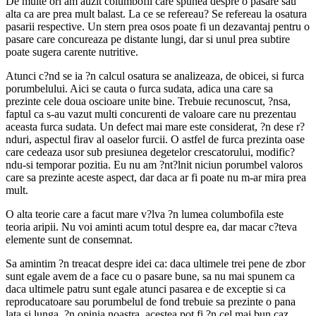
De multe ori am auzit columbofil care spunea despre o pasare sau
alta ca are prea mult balast. La ce se refereau? Se refereau la osatura
pasarii respective. Un stern prea osos poate fi un dezavantaj pentru o
pasare care concureaza pe distante lungi, dar si unul prea subtire
poate sugera carente nutritive.
Atunci c?nd se ia ?n calcul osatura se analizeaza, de obicei, si furca
porumbelului. Aici se cauta o furca sudata, adica una care sa
prezinte cele doua oscioare unite bine. Trebuie recunoscut, ?nsa,
faptul ca s-au vazut multi concurenti de valoare care nu prezentau
aceasta furca sudata. Un defect mai mare este considerat, ?n dese r?
nduri, aspectul firav al oaselor furcii. O astfel de furca prezinta oase
care cedeaza usor sub presiunea degetelor crescatorului, modific?
ndu-si temporar pozitia. Eu nu am ?nt?lnit niciun porumbel valoros
care sa prezinte aceste aspect, dar daca ar fi poate nu m-ar mira prea
mult.
O alta teorie care a facut mare v?lva ?n lumea columbofila este
teoria aripii. Nu voi aminti acum totul despre ea, dar macar c?teva
elemente sunt de consemnat.
Sa amintim ?n treacat despre idei ca: daca ultimele trei pene de zbor
sunt egale avem de a face cu o pasare bune, sa nu mai spunem ca
daca ultimele patru sunt egale atunci pasarea e de exceptie si ca
reproducatoare sau porumbelul de fond trebuie sa prezinte o pana
lata si lunga. ?n opinia noastra, acestea pot fi ?n cel mai bun caz