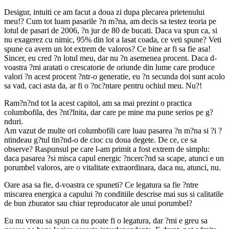
Desigur, intuiti ce am facut a doua zi dupa plecarea prietenului
meu!? Cum tot luam pasarile ?n m?na, am decis sa testez teoria pe
lotul de pasari de 2006, ?n jur de 80 de bucati. Daca va spun ca, si
nu exagerez cu nimic, 95% din lot a lasat coada, ce veti spune? Veti
spune ca avem un lot extrem de valoros? Ce bine ar fi sa fie asa!
Sincer, eu cred ?n lotul meu, dar nu ?n asemenea procent. Daca d-
voastra ?mi aratati o crescatorie de oriunde din lume care produce
valori ?n acest procent ?ntr-o generatie, eu ?n secunda doi sunt acolo
sa vad, caci asta da, ar fi o ?nc?ntare pentru ochiul meu. Nu?!
Ram?n?nd tot la acest capitol, am sa mai prezint o practica
columbofila, des ?nt?lnita, dar care pe mine ma pune serios pe g?
nduri.
Am vazut de multe ori columbofili care luau pasarea ?n m?na si ?i ?
ntindeau g?tul tin?nd-o de cioc cu doua degete. De ce, ce sa
observe? Raspunsul pe care l-am primit a fost extrem de simplu:
daca pasarea ?si misca capul energic ?ncerc?nd sa scape, atunci e un
porumbel valoros, are o vitalitate extraordinara, daca nu, atunci, nu.
Oare asa sa fie, d-voastra ce spuneti? Ce legatura sa fie ?ntre
miscarea energica a capului ?n conditiile descrise mai sus si calitatile
de bun zburator sau chiar reproducator ale unui porumbel?
Eu nu vreau sa spun ca nu poate fi o legatura, dar ?mi e greu sa