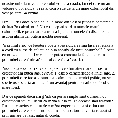
noastre unite la nivelul pieptului vor lasa coada, iar cei care nu au
valoare o vor ridica. Si asta, cica o stie de la un mare columbofil din
vest pe care l-a vizitat.
Hm …, dar daca o stie de la un mare din vest ar putea fi adevarat, e
de luat ?n calcul, nu!? Nu va asteptati sa dau numele marelui
columbofil, e prea mare ca noi sa-i punem numele ?n discutie, dar
asupra afirmatiei putem medita negresit.
?n primul r?nd, ce legatura poate avea ridicarea sau lasarea relaxata
a cozii cu suma de calitati de bun sportiv ale unui porumbel? Sincer
eu nu vad niciuna. De ce nu ar putea concura la fel de bine un
porumbel care ?ridica? si unul care ?lasa? coada?
?nsa, daca e sa dam si valente pozitive afirmatiei marelui nostru
crescator am putea gasi c?teva: 1. este o caracteristica a liniei sale, 2.
porumbeii care fac asta sunt mai calmi, mai puternici psihic, nu se
sperie usor si asta ar putea fi un avantaj pentru pasarile de fond si
mare fond.
Dar ce spuneti daca am g?ndi ca pur si simplu sunt obisnuiti cu
crescatorul sau cu luatul ?n m?na si din cauza aceasta stau relaxati?!
Eu sunt convins ca tinut de o m?na experimentata si calma un
porumbel care este obisnuit cu m?na crescatorului va sta relaxat si
prin urmare va lasa, natural, coada.