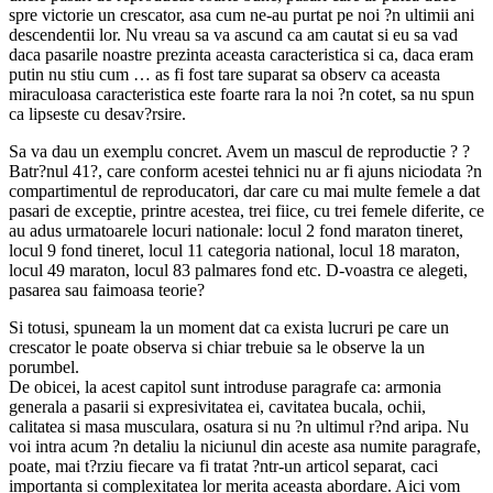
spre victorie un crescator, asa cum ne-au purtat pe noi ?n ultimii ani
descendentii lor. Nu vreau sa va ascund ca am cautat si eu sa vad
daca pasarile noastre prezinta aceasta caracteristica si ca, daca eram
putin nu stiu cum … as fi fost tare suparat sa observ ca aceasta
miraculoasa caracteristica este foarte rara la noi ?n cotet, sa nu spun
ca lipseste cu desav?rsire.
Sa va dau un exemplu concret. Avem un mascul de reproductie ? ?
Batr?nul 41?, care conform acestei tehnici nu ar fi ajuns niciodata ?n
compartimentul de reproducatori, dar care cu mai multe femele a dat
pasari de exceptie, printre acestea, trei fiice, cu trei femele diferite, ce
au adus urmatoarele locuri nationale: locul 2 fond maraton tineret,
locul 9 fond tineret, locul 11 categoria national, locul 18 maraton,
locul 49 maraton, locul 83 palmares fond etc. D-voastra ce alegeti,
pasarea sau faimoasa teorie?
Si totusi, spuneam la un moment dat ca exista lucruri pe care un
crescator le poate observa si chiar trebuie sa le observe la un
porumbel.
De obicei, la acest capitol sunt introduse paragrafe ca: armonia
generala a pasarii si expresivitatea ei, cavitatea bucala, ochii,
calitatea si masa musculara, osatura si nu ?n ultimul r?nd aripa. Nu
voi intra acum ?n detaliu la niciunul din aceste asa numite paragrafe,
poate, mai t?rziu fiecare va fi tratat ?ntr-un articol separat, caci
importanta si complexitatea lor merita aceasta abordare. Aici vom