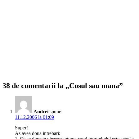
38 de comentarii la „Cosul sau mana”
Andrei
spune:
11.12.2006 la 01:09
Super!
As avea doua intrebari:
1. Ce se doreste observat atunci cand porumbelul este scos la