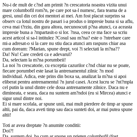
Nu-i de mult de c?nd am primit ?n crescatoria noastra vizita unui
mare columbofil rom?n, pe care pot sa-l numesc, fara teama de a
gresi, unul din cei doi mentori ai mei. Am fost placut surprins sa
observ ca lotul nostru de pasari i-a produs o impresie buna si sa aflu,
ceva mai t?rziu, din gura altora, necunoscuti p?na atunci, ca aceasta
impresie buna a ?mpartasit-o si lor. ?nsa, ceea ce ma face sa scriu
acest articol si sa-l intitulez ?Cosul sau m?na? este o ?ntrebare care
mi-a adresat-o si la care nu stiu daca atunci am raspuns chiar asa
cum doream: ?Marian, spune drept, voi ?i selectati la m?na??
Da! Nu! Care credeti ca e adevarul?
Da, selectam la m?na porumbeii!
La noi ?n crescatorie, cu exceptia cazurilor c?nd chiar nu se poate,
fiecare porumbel este lasat la antrenamentul zilnic ?n mod
individual. Adica, este prins din boxa sa, analizat la m?na si apoi
eliberat pentru antrenamentul ?n jurul casei. Acest lucru se ?nt?mpla
cel putin la unul dintre cele doua antrenamente zilnice. Daca nu e
dimineata, e seara, daca nu suntem am?ndoi (eu si Mircea) atunci e
sigur unul dintre noi.
Ei si mare scofala, ar spune unii, mai mult pierdere de timp ar spune
altii, pai da, daca aveti timp sau daca sunteti doi, ar mai putea spune
altii!
Toti ar avea dreptate ?n anumite conditii:
Doi?!
Da, suntem doi, ba cum ar spune un prieten columbofil (fost