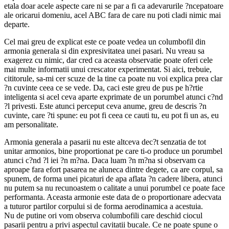
etala doar acele aspecte care ni se par a fi ca adevarurile ?ncepatoare
ale oricarui domeniu, acel ABC fara de care nu poti cladi nimic mai
departe.
Cel mai greu de explicat este ce poate vedea un columbofil din
armonia generala si din expresivitatea unei pasari. Nu vreau sa
exagerez cu nimic, dar cred ca aceasta observatie poate oferi cele
mai multe informatii unui crescator experimentat. Si aici, trebuie,
cititorule, sa-mi cer scuze de la tine ca poate nu voi explica prea clar
?n cuvinte ceea ce se vede. Da, caci este greu de pus pe h?rtie
inteligenta si acel ceva aparte exprimate de un porumbel atunci c?nd
?l privesti. Este atunci perceput ceva anume, greu de descris ?n
cuvinte, care ?ti spune: eu pot fi ceea ce cauti tu, eu pot fi un as, eu
am personalitate.
Armonia generala a pasarii nu este altceva dec?t senzatia de tot
unitar armonios, bine proportionat pe care ti-o produce un porumbel
atunci c?nd ?l iei ?n m?na. Daca luam ?n m?na si observam ca
aproape fara efort pasarea ne aluneca dintre degete, ca are corpul, sa
spunem, de forma unei picaturi de apa aflata ?n cadere libera, atunci
nu putem sa nu recunoastem o calitate a unui porumbel ce poate face
performanta. Aceasta armonie este data de o proportionare adecvata
a tuturor partilor corpului si de forma aerodinamica a acestuia.
Nu de putine ori vom observa columbofili care deschid ciocul
pasarii pentru a privi aspectul cavitatii bucale. Ce ne poate spune o