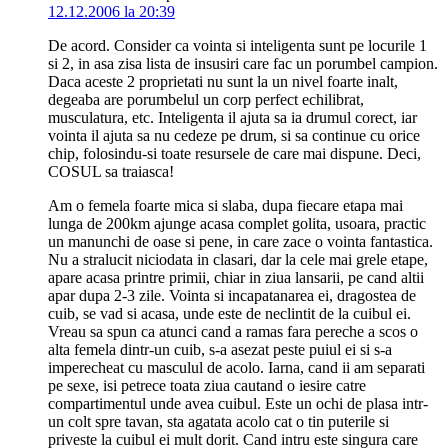
12.12.2006 la 20:39
De acord. Consider ca vointa si inteligenta sunt pe locurile 1
si 2, in asa zisa lista de insusiri care fac un porumbel campion.
Daca aceste 2 proprietati nu sunt la un nivel foarte inalt,
degeaba are porumbelul un corp perfect echilibrat,
musculatura, etc. Inteligenta il ajuta sa ia drumul corect, iar
vointa il ajuta sa nu cedeze pe drum, si sa continue cu orice
chip, folosindu-si toate resursele de care mai dispune. Deci,
COSUL sa traiasca!
Am o femela foarte mica si slaba, dupa fiecare etapa mai
lunga de 200km ajunge acasa complet golita, usoara, practic
un manunchi de oase si pene, in care zace o vointa fantastica.
Nu a stralucit niciodata in clasari, dar la cele mai grele etape,
apare acasa printre primii, chiar in ziua lansarii, pe cand altii
apar dupa 2-3 zile. Vointa si incapatanarea ei, dragostea de
cuib, se vad si acasa, unde este de neclintit de la cuibul ei.
Vreau sa spun ca atunci cand a ramas fara pereche a scos o
alta femela dintr-un cuib, s-a asezat peste puiul ei si s-a
imperecheat cu masculul de acolo. Iarna, cand ii am separati
pe sexe, isi petrece toata ziua cautand o iesire catre
compartimentul unde avea cuibul. Este un ochi de plasa intr-
un colt spre tavan, sta agatata acolo cat o tin puterile si
priveste la cuibul ei mult dorit. Cand intru este singura care