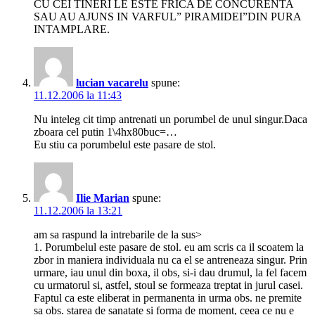
CU CEI TINERI LE ESTE FRICA DE CONCURENTA
SAU AU AJUNS IN VARFUL” PIRAMIDEI”DIN PURA
INTAMPLARE.
lucian vacarelu
spune:
11.12.2006 la 11:43
Nu inteleg cit timp antrenati un porumbel de unul singur.Daca
zboara cel putin 1\4hx80buc=…
Eu stiu ca porumbelul este pasare de stol.
Ilie Marian
spune:
11.12.2006 la 13:21
am sa raspund la intrebarile de la sus>
1. Porumbelul este pasare de stol. eu am scris ca il scoatem la
zbor in maniera individuala nu ca el se antreneaza singur. Prin
urmare, iau unul din boxa, il obs, si-i dau drumul, la fel facem
cu urmatorul si, astfel, stoul se formeaza treptat in jurul casei.
Faptul ca este eliberat in permanenta in urma obs. ne premite
sa obs. starea de sanatate si forma de moment, ceea ce nu e