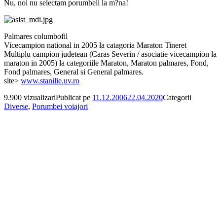
Nu, noi nu selectam porumbeii la m?na!
Palmares columbofil
Vicecampion national in 2005 la catagoria Maraton Tineret
Multiplu campion judetean (Caras Severin / asociatie vicecampion la
maraton in 2005) la categoriile Maraton, Maraton palmares, Fond,
Fond palmares, General si General palmares.
site>
www.stanilie.uv.ro
9.900 vizualizari
Publicat pe
11.12.2006
22.04.2020
Categorii
Diverse
,
Porumbei voiajori