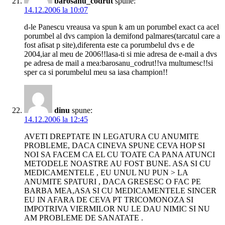
barosanu_codrut
spune:
14.12.2006 la 10:07
d-le Panescu vreausa va spun k am un porumbel exact ca acel
porumbel al dvs campion la demifond palmares(tarcatul care a
fost afisat p site),diferenta este ca porumbelul dvs e de
2004,iar al meu de 2006!!lasa-ti si mie adresa de e-mail a dvs
pe adresa de mail a mea:barosanu_codrut!!va multumesc!!si
sper ca si porumbelul meu sa iasa champion!!
dinu
spune:
14.12.2006 la 12:45
AVETI DREPTATE IN LEGATURA CU ANUMITE
PROBLEME, DACA CINEVA SPUNE CEVA HOP SI
NOI SA FACEM CA EL CU TOATE CA PANA ATUNCI
METODELE NOASTRE AU FOST BUNE. ASA SI CU
MEDICAMENTELE , EU UNUL NU PUN > LA
ANUMITE SPATURI , DACA GRESESC O FAC PE
BARBA MEA,ASA SI CU MEDICAMENTELE SINCER
EU IN AFARA DE CEVA PT TRICOMONOZA SI
IMPOTRIVA VIERMILOR NU LE DAU NIMIC SI NU
AM PROBLEME DE SANATATE .