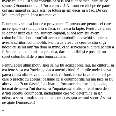
nvete ceilalti? Eu sunt convins ca si la noi sunt oameni care au ce
spune. Ohooooooo … si ?nca cum …! Nu sunt eu nici pe de parte
cel mai nimerit sa faca asta. Si totusi m-am decis sa o fac. De ce?
Mai am cel putin ?nca trei motive.
Pentru ca vreau sa lansez o provocare. O provocare pentru cei care
au ce spune si stiu cum sa o faca, sa treaca la fapte. Pentru ca vreau
sa demonstrez ca si noi suntem capabil, si noi rom?nii avem
columbofilie, si noi rom?nii avem columbofili deosebiti si putem
avea si scriitori columbofili. Pentru ca vreau ca ceea ce stiu si g?
ndesc eu sa nu ram?na doar la mine, ci sa serveasca si altora pentru a
fi ?mpreuna mai buni si a practica, daca e posibil si e posibil, un
sport columbofil de o mai buna calitate.
Pentru acest ultim motiv sper sa nu fiu acuzat prea rau, iar cititorul sa
ma ierte si sa ma ?nteleaga daca uneori citind r?ndurile mele i se va
parea ca asculta slova unui dascal. ?n fond, meseria care o am si pe
care o practic cu aceeasi pasiune ca si columbofilia nu ma face sa fiu
altceva dec?t un dascal, ba chiar un formator de dascali si, poate,
tocmai de aceea ?mi doresc sa ?mpartasesc si altora felul meu de a
g?ndi sportul columbofil, nadajduind ca-i voi determina sa g?
ndeasca si mai mult si poate mai corect asupra acestui sport. Asa sa
ne ajute Dumnezeu!
*