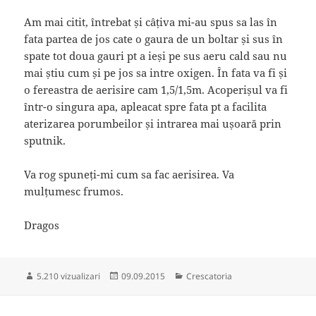
Am mai citit, întrebat și câțiva mi-au spus sa las în
fata partea de jos cate o gaura de un boltar și sus în
spate tot doua gauri pt a ieși pe sus aeru cald sau nu
mai știu cum și pe jos sa intre oxigen. În fata va fi și
o fereastra de aerisire cam 1,5/1,5m. Acoperișul va fi
într-o singura apa, apleacat spre fata pt a facilita
aterizarea porumbeilor și intrarea mai ușoară prin
sputnik.
Va rog spuneți-mi cum sa fac aerisirea. Va
mulțumesc frumos.
Dragos
Publicat
Categorii
5.210 vizualizari
09.09.2015
Crescatoria
pe