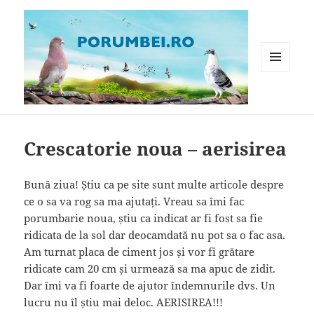
MENIU
ȘI
WIDGET-
Porumbei.ro
URI
Crescatorie noua – aerisirea
Bună ziua! Știu ca pe site sunt multe articole despre
ce o sa va rog sa ma ajutați. Vreau sa îmi fac
porumbarie noua, știu ca indicat ar fi fost sa fie
ridicata de la sol dar deocamdată nu pot sa o fac asa.
Am turnat placa de ciment jos și vor fi grătare
ridicate cam 20 cm și urmează sa ma apuc de zidit.
Dar îmi va fi foarte de ajutor îndemnurile dvs. Un
lucru nu îl știu mai deloc. AERISIREA!!!