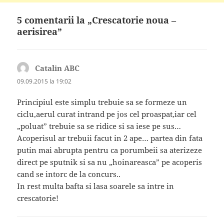
5 comentarii la „Crescatorie noua –
aerisirea”
Catalin ABC
spune:
09.09.2015 la 19:02
Principiul este simplu trebuie sa se formeze un
ciclu,aerul curat intrand pe jos cel proaspat,iar cel
„poluat” trebuie sa se ridice si sa iese pe sus…
Acoperisul ar trebuii facut in 2 ape… partea din fata
putin mai abrupta pentru ca porumbeii sa aterizeze
direct pe sputnik si sa nu „hoinareasca” pe acoperis
cand se intorc de la concurs..
In rest multa bafta si lasa soarele sa intre in
crescatorie!