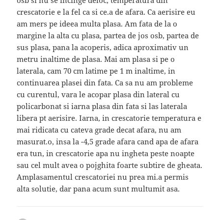
osb si nu se incinge deloc, temperatura din
crescatorie e la fel ca si ce.a de afara. Ca aerisire eu
am mers pe ideea multa plasa. Am fata de la o
margine la alta cu plasa, partea de jos osb, partea de
sus plasa, pana la acoperis, adica aproximativ un
metru inaltime de plasa. Mai am plasa si pe o
laterala, cam 70 cm latime pe 1 m inaltime, in
continuarea plasei din fata. Ca sa nu am probleme
cu curentul, vara le acopar plasa din lateral cu
policarbonat si iarna plasa din fata si las laterala
libera pt aerisire. Iarna, in crescatorie temperatura e
mai ridicata cu cateva grade decat afara, nu am
masurat.o, insa la -4,5 grade afara cand apa de afara
era tun, in crescatorie apa nu ingheta peste noapte
sau cel mult avea o pojghita foarte subtire de gheata.
Amplasamentul crescatoriei nu prea mi.a permis
alta solutie, dar pana acum sunt multumit asa.