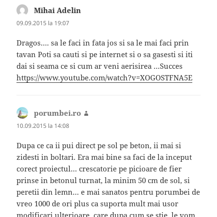
Mihai Adelin
spune:
09.09.2015 la 19:07
Dragos…. sa le faci in fata jos si sa le mai faci prin
tavan Poti sa cauti si pe internet si o sa gasesti si iti
dai si seama ce si cum ar veni aerisirea …Succes
https://www.youtube.com/watch?v=XOGOSTFNA5E
porumbei.ro
spune:
10.09.2015 la 14:08
Dupa ce ca ii pui direct pe sol pe beton, ii mai si
zidesti in boltari. Era mai bine sa faci de la inceput
corect proiectul… crescatorie pe picioare de fier
prinse in betonul turnat, la minim 50 cm de sol, si
peretii din lemn… e mai sanatos pentru porumbei de
vreo 1000 de ori plus ca suporta mult mai usor
modificari ulterioare, care dupa cum se stie, le vom