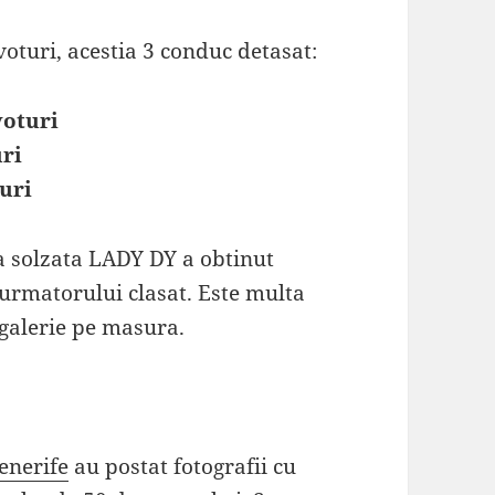
oturi, acestia 3 conduc detasat:
voturi
uri
turi
la solzata LADY DY a obtinut
urmatorului clasat. Este multa
i galerie pe masura.
enerife
au postat fotografii cu