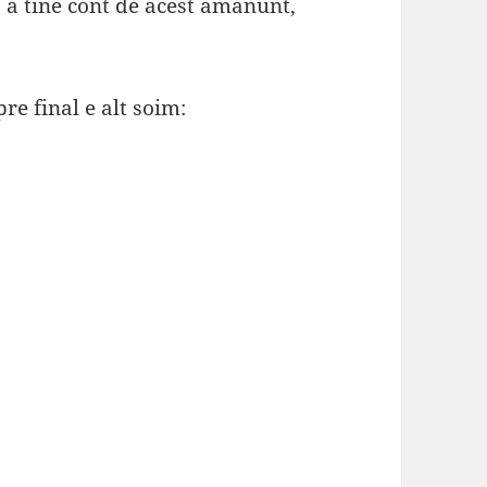
ra a tine cont de acest amanunt,
pre final e alt soim: