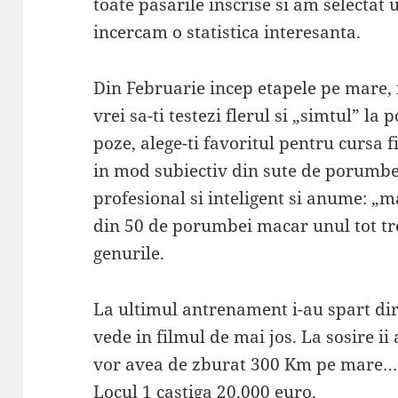
toate pasarile inscrise si am selectat
incercam o statistica interesanta.
Din Februarie incep etapele pe mare, i
vrei sa-ti testezi flerul si „simtul” l
poze, alege-ti favoritul pentru cursa f
in mod subiectiv din sute de porumbei
profesional si inteligent si anume: „m
din 50 de porumbei macar unul tot tre
genurile.
La ultimul antrenament i-au spart dire
vede in filmul de mai jos. La sosire ii 
vor avea de zburat 300 Km pe mare…
Locul 1 castiga 20.000 euro.