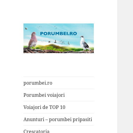
Porumbei.ro
Enciclopedia porumbelului
porumbei.ro
Porumbei voiajori
Voiajori de TOP 10
Anunturi – porumbei pripasiti
Crescatoria