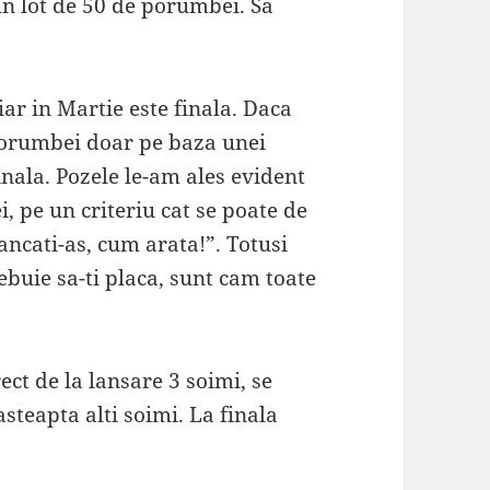
 un lot de 50 de porumbei. Sa
ar in Martie este finala. Daca
a porumbei doar pe baza unei
inala. Pozele le-am ales evident
, pe un criteriu cat se poate de
ancati-as, cum arata!”. Totusi
buie sa-ti placa, sunt cam toate
ct de la lansare 3 soimi, se
asteapta alti soimi. La finala