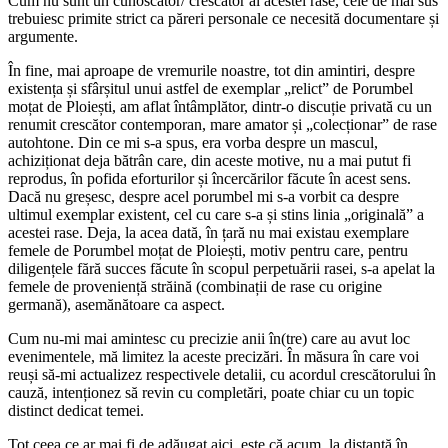
Cum nu sunt un cunoscător/ crescător al acestei rase, cele de mai sus
trebuiesc primite strict ca păreri personale ce necesită documentare și
argumente.
În fine, mai aproape de vremurile noastre, tot din amintiri, despre
existența și sfârșitul unui astfel de exemplar „relict” de Porumbel
moțat de Ploiești, am aflat întâmplător, dintr-o discuție privată cu un
renumit crescător contemporan, mare amator și „colecționar” de rase
autohtone. Din ce mi s-a spus, era vorba despre un mascul,
achiziționat deja bătrân care, din aceste motive, nu a mai putut fi
reprodus, în pofida eforturilor și încercărilor făcute în acest sens.
Dacă nu greșesc, despre acel porumbel mi s-a vorbit ca despre
ultimul exemplar existent, cel cu care s-a și stins linia „originală” a
acestei rase. Deja, la acea dată, în țară nu mai existau exemplare
femele de Porumbel moțat de Ploiești, motiv pentru care, pentru
diligențele fără succes făcute în scopul perpetuării rasei, s-a apelat la
femele de proveniență străină (combinații de rase cu origine
germană), asemănătoare ca aspect.
Cum nu-mi mai amintesc cu precizie anii în(tre) care au avut loc
evenimentele, mă limitez la aceste precizări. În măsura în care voi
reuși să-mi actualizez respectivele detalii, cu acordul crescătorului în
cauză, intenționez să revin cu completări, poate chiar cu un topic
distinct dedicat temei.
Tot ceea ce ar mai fi de adăugat aici, este că acum, la distanță în