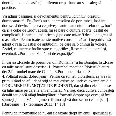
tinerii din ziua de astăzi, indiferent ce pasiune au sau saleg să
practice.
Vă admir pasiunea şi devotamentul pentru „ciungii” oraşului
dumneaoastră. Eu (încă) nu sunt crescător de porumbei, însă imi
doresc să devin. În ceea ce priveşte antrenamentul raselor de „zbor”
ca şi a celor de „joc”, acesta mi se pare o cultură aparte, destul de
complicată, la care nu mă pricep şi pe care mi-ar fi destul de greu să
o asimilez. Pentru toate aceste motive consider că ar fi nepotrivit să
adopt o rasă cu astfel de aptitudini, pe care să o chinui în volieră.
Astfel, ca interese înclin spre categoriile: „Rase cu talie mare” şi,
eventual, „Porumbei zburători de expoziţie”.
În cartea „Rasele de porumbei din Romania” a lui Bonaţiu, la „Rase
cu talie mare” sunt descrise: 1. Porumbel motat de Ploiesti (alături
de: 2.Porumbel mare de Calafat 3.Porumbel urias de Salonta
4.Voltatul rustic dobrogean). Pentru că sunteţi ploieştean, aş vrea în
primul rând să aflu dacă ştiţi să mai existe pe undeva exemplare din
PORUMBELUL MOŢAT DE PLOIEŞTI, dar şi din celelalte rase
cu talie mare pe care le-am enumerat. Vă rog, dacă cumva cunoaşteţi
detalii sau dacă aflaţi întâmplător informaţii despre aşa ceva, să îmi
spuneţi şi mie. Vă mulţumesc frumos şi vă doresc succes! » [sic!]
[Barbeanu – 17 februarie 2013, 14:13]
Pentru ca informațiile să nu-mi fie taxate drept invenții, speculații și/