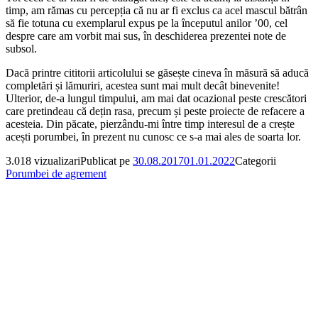
timp, am rămas cu percepția că nu ar fi exclus ca acel mascul bătrân
să fie totuna cu exemplarul expus pe la începutul anilor ’00, cel
despre care am vorbit mai sus, în deschiderea prezentei note de
subsol.
Dacă printre cititorii articolului se găsește cineva în măsură să aducă
completări și lămuriri, acestea sunt mai mult decât binevenite!
Ulterior, de-a lungul timpului, am mai dat ocazional peste crescători
care pretindeau că dețin rasa, precum și peste proiecte de refacere a
acesteia. Din păcate, pierzându-mi între timp interesul de a crește
acești porumbei, în prezent nu cunosc ce s-a mai ales de soarta lor.
3.018 vizualizari
Publicat pe
30.08.2017
01.01.2022
Categorii
Porumbei de agrement