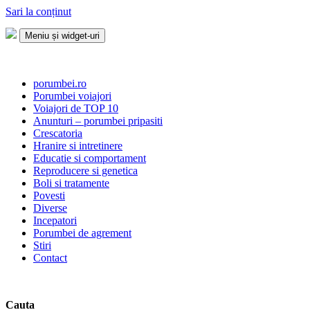
Sari la conținut
Meniu și widget-uri
Porumbei.ro
Enciclopedia porumbelului
porumbei.ro
Porumbei voiajori
Voiajori de TOP 10
Anunturi – porumbei pripasiti
Crescatoria
Hranire si intretinere
Educatie si comportament
Reproducere si genetica
Boli si tratamente
Povesti
Diverse
Incepatori
Porumbei de agrement
Stiri
Contact
Cauta