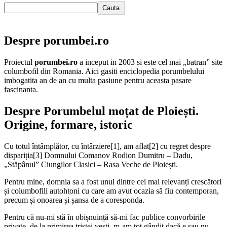
Cauta
Despre porumbei.ro
Proiectul
porumbei.ro
a inceput in 2003 si este cel mai „batran” site
columbofil din Romania. Aici gasiti enciclopedia porumbelului
imbogatita an de an cu multa pasiune pentru aceasta pasare
fascinanta.
Despre Porumbelul moțat de Ploiești.
Origine, formare, istoric
Cu totul întâmplător, cu întârziere[1], am aflat[2] cu regret despre
dispariția[3] Domnului Comanov Rodion Dumitru – Dadu,
„Stăpânul” Ciungilor Clasici – Rasa Veche de Ploiești.
Pentru mine, domnia sa a fost unul dintre cei mai relevanți crescători
și columbofili autohtoni cu care am avut ocazia să fiu contemporan,
precum și onoarea și șansa de a coresponda.
Pentru că nu-mi stă în obișnuință să-mi fac publice convorbirile
private, de la primirea tristei vești, m-am tot gândit dacă e sau nu