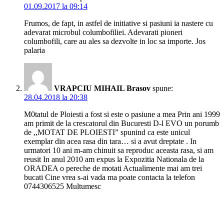
01.09.2017 la 09:14
Frumos, de fapt, in astfel de initiative si pasiuni ia nastere cu
adevarat microbul columbofiliei. Adevarati pioneri
columbofili, care au ales sa dezvolte in loc sa importe. Jos
palaria
VRAPCIU MIHAIL Brasov
spune:
28.04.2018 la 20:38
M0tatul de Ploiesti a fost si este o pasiune a mea Prin ani 1999
am primit de la crescatorul din Bucuresti D-l EVO un porumb
de ,,MOTAT DE PLOIESTI” spunind ca este unicul
exemplar din acea rasa din tara… si a avut dreptate . In
urmatori 10 ani m-am chinuit sa reproduc aceasta rasa, si am
reusit In anul 2010 am expus la Expozitia Nationala de la
ORADEA o pereche de motati Actualimente mai am trei
bucati Cine vrea s-ai vada ma poate contacta la telefon
0744306525 Multumesc