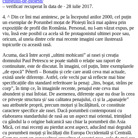
ciungului-de-ploiesti/
– verificat/ recuperat în data de · 28 iulie 2017.
4. ^ Din ce îmi mai amintesc, pe la începutul anilor 2000, cel puțin
un exemplar de Porumbel moțat de Ploiești încă mai apărea prin
expozițiile de profil din România. Personal, nu l-am văzut expus, pe
viu, însă este posibil ca acela să fie protagonistul ultimei poze sau,
oricum, al uneia dintre cele mai recente imagini care ilustrează
topicurile cu această rasă.
Acuma, dacă între acești „ultimi mohicani” ai rasei și creația
domnului Paul Petrescu se poate stabili o relație sau raport de
continuitate, este de discutat. În imagini, cel puțin, între exemplarele
„de epocă” Péterfi – Bonațiu și cele care arată ceva mai actuale,
există unele diferențe. Astfel, cele vechi par să reflecte mai bine
specificațiile din standard referitoare la penaj: „lins, bogat, strâns pe
corp”, în timp ce, în imaginile recente, penajul este ceva mai
abundent și mai înfoiat. De asemenea, diferențe apar nu doar în ceea
ce privește structura și/ sau calitatea penajului, ci și la „apanajele”
sau atributele proprii, precum moțuri și încălțătură, ce constituie
caractere specifice ale rasei. Dacă porumbeii contemporani cu
elaborarea standardului de rasă au un aspect mai oriental, trimițând
cu gândul la o origine balcanică sau chiar la porumbeii din Asia
Mică, cei mai recenți au pierdut acest aspect, aducând mai degrabă
cu porumbeii moțați și încălțați din Europa Occidentală și Centrală.