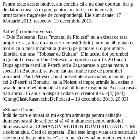
Pentru toate aceste motive, am conchis că e nu doar oportun, dar și
de datoria mea, să expun, pentru amatori și cei interesați,
următoarele fragmente de corespondență. Ele sunt datate: 17
februarie 2013; respectiv: 13 decembrie 2013.
Astfel (în ordine inversă):
« D-le Brebeanu. Rasa ”motatul de Ploiesti” nu a existat ca rasa
propriu zisa, a fost un amestec nereusit(hibrid) intre un alb gutan cu
mot si cu o mica incaltatura (tureci) pe picioare si o porumbita
,hibrida, din rasa ”Tobosar de Buhara”. Din acesti doi porumbei
regretatul crescator Paul Petrescu, a reprodus cam 15-20 bucati.
Dupa aparitia cartii lui Peterfi,(ed a-2a),aparuse o goana mare,in
special in Bucuresti, sa avem cat mai multe rase de porumbei
romanesti. Paul Petrescu, fiind presedintele asociatiei, ii anunta pe
cei 2 (Peterfi si Bonatiu), ca la Ploiesti si imprejurimile lui, exista o
rasa de porumbei bimotati si incaltati foarte raspindita. Aceasta rasa a
trait aprox. 15 ani si a disparut odata cu creatorul ei. »[4] [sic!]
[CiungClasicRasavecheDePloiesti – 13 decembrie 2013, 20:03]
«Stimate Domn,
Întâi de toate e musai să-mi exprim admiraţia pentru calităţile
dumneavoastră de scriitor, şi să vă mulţumesc pentru articolul
dumneavoastră „COMANOV RODION DUMITRU-DADU”. Mi-
a colorat ziua. Cred că expresia „Ziua este lunga,viata este scurta,dar
este timp si loc pentru toate” ar trebui să devină un motto pentru toţi