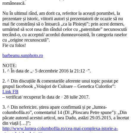
românească.
Nu în ultimul rând, am dorit ca, referitor la aceaști porumbei, la
prezentare și istoric, viitorii autori și prezentatorii de ocazie să nu
mai fie constrânși să o întoarcă „ca la Ploiești”; prin acest demers,
urmărind să scot rasa din rândul celor cu „paternitate” necunoscută
trecând-o, cu acceptul/ acordul dumneavoastră, în categoria raselor
cu „origine recunoscută”.
Fie cu folos!
barbeanu.sunphoto.ro
NOTE:
1. ^ În data de „· 5 decembrie 2016 la 21:12 ·”.
2. ^ Din discuțiile & comentariile aferente unui topic postat pe
grupul facebook „Voiajori de Culoare – Genetica Culorilor”:
Link FB
– verificat/ recuperat în data de · 28 iulie 2017.
3. ^ Din nefericire, știrea apare confirmată și pe „lumea-
columbofila.ro”, comentariul 14 (Dl „Ploscaru Petre spune”): „Din
păcate autorul acestui articol, nea Dadu, astăzi 29.05.2015, a încetat
din viață […]”;
http://www.lumea-columbofila.ro/cea-mai-complexa-istorie-a-