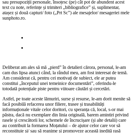
sau presupoziții personale, însoțesc (pe) cât pot de abundent acest
text cu note, referințe și trimiteri „bibliografice” și, suplimentar,
atașez și două capturi/ foto („Prt Sc”) ale mesajelor/ mesageriei mele
sunphoto.ro.
Deliberat am ales să mă „pierd” în detalieri cărora, personal, le-am
cam dus lipsa atunci când, la rândul meu, am fost interesat de temă.
Am considerat că, pentru cei motivați de subiect, ele ar putea
constitui „începutul unei temeinice documentări”, oferindu-le
totodată potențiale piste pentru viitoare căutări și cercetări.
Astfel, pe toate aceste lămuriri, surse și resurse, le-am dorit menite să
facă posibilă refacerea unor filiere, trasee și trasabilități
informaționale vitale celor doritori, cu speranța că, local, s-or mai
păstra, dacă nu exemplare din linia originală, barem amintiri privind
rasele și crescătorii lor, schemele de încrucișare (și alte detalii) care
au contribuit la formarea Moțatului – de ajutor celor care vor să
reconstituie și/ sau să reanime și promoveze această inedită rasă