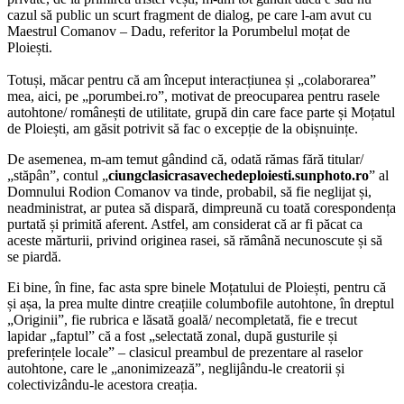
cazul să public un scurt fragment de dialog, pe care l-am avut cu
Maestrul Comanov – Dadu, referitor la Porumbelul moțat de
Ploiești.
Totuși, măcar pentru că am început interacțiunea și „colaborarea”
mea, aici, pe „porumbei.ro”, motivat de preocuparea pentru rasele
autohtone/ românești de utilitate, grupă din care face parte și Moțatul
de Ploiești, am găsit potrivit să fac o excepție de la obișnuințe.
De asemenea, m-am temut gândind că, odată rămas fără titular/
„stăpân”, contul „
ciungclasicrasavechedeploiesti.sunphoto.ro
” al
Domnului Rodion Comanov va tinde, probabil, să fie neglijat și,
neadministrat, ar putea să dispară, dimpreună cu toată corespondența
purtată și primită aferent. Astfel, am considerat că ar fi păcat ca
aceste mărturii, privind originea rasei, să rămână necunoscute și să
se piardă.
Ei bine, în fine, fac asta spre binele Moțatului de Ploiești, pentru că
și așa, la prea multe dintre creațiile columbofile autohtone, în dreptul
„Originii”, fie rubrica e lăsată goală/ necompletată, fie e trecut
lapidar „faptul” că a fost „selectată zonal, după gusturile și
preferințele locale” – clasicul preambul de prezentare al raselor
autohtone, care le „anonimizează”, neglijându-le creatorii și
colectivizându-le acestora creația.