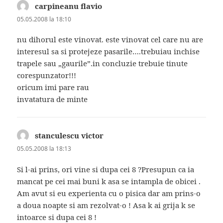
carpineanu flavio
spune:
05.05.2008 la 18:10
nu dihorul este vinovat. este vinovat cel care nu are
interesul sa si protejeze pasarile….trebuiau inchise
trapele sau „gaurile”.in concluzie trebuie tinute
corespunzator!!!
oricum imi pare rau
invatatura de minte
stanculescu victor
spune:
05.05.2008 la 18:13
Si l-ai prins, ori vine si dupa cei 8 ?Presupun ca ia
mancat pe cei mai buni k asa se intampla de obicei .
Am avut si eu experienta cu o pisica dar am prins-o
a doua noapte si am rezolvat-o ! Asa k ai grija k se
intoarce si dupa cei 8 !