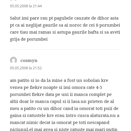
05.05.2008 la 21:44
Salut imi pare rau pt pagubele cauzate de dihor asta
pt ca ai neglijat gaurile sa ai noroc de cei 8 porumbei
care tiau mai ramas si astupa gaurile bafta si sa aveti
grija de porumbei
cosmyn
spune:
05.05.2008 la 21:52
am patito si io da la mine a fost un sobolan kre
venea pe fiekre noapte si imi omora cate 4-5
porumbei fiekre data pe uni ii manca complet pe
altii doar le manca capul si ii lasa.un prieten de al
meu a patito cu un dihor cand ia omorat toti puii de
gaina si ratustele kre erau intro cusca alaturata.nu a
mancat nimic decat ia omorat pe toti nescapand
niciunul.el mai avea si niste ratuste mai mari putin