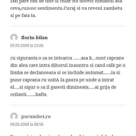
IMi pare rau de tine si chiar nu doresc nimanui asa
ceva,cunosc sentimentu.Curaj si va reveni zambetu
si pe fata ta.
florin-bilan
spune:
05.05.2008 la 23:00
cu siguranta o sa se intoarca ……asa k…sunt capcane
din alea care intra dihorul inauntru si cand calk pe o
limba se declanseaza si se inchide automat……ia si
pune capcana cu usitA la gaura pe unde a intrat
el….si sigur o sa il gasesti dimineata…..ai grija de
ceilanti…….bafta
porumbei.ro
spune:
06.05.2008 la 06:56