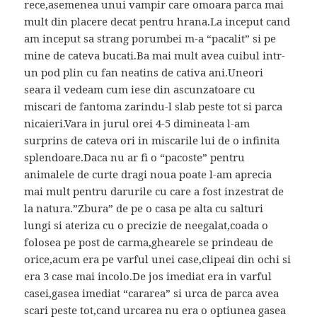
rece,asemenea unui vampir care omoara parca mai
mult din placere decat pentru hrana.La inceput cand
am inceput sa strang porumbei m-a “pacalit” si pe
mine de cateva bucati.Ba mai mult avea cuibul intr-
un pod plin cu fan neatins de cativa ani.Uneori
seara il vedeam cum iese din ascunzatoare cu
miscari de fantoma zarindu-l slab peste tot si parca
nicaieri.Vara in jurul orei 4-5 dimineata l-am
surprins de cateva ori in miscarile lui de o infinita
splendoare.Daca nu ar fi o “pacoste” pentru
animalele de curte dragi noua poate l-am aprecia
mai mult pentru darurile cu care a fost inzestrat de
la natura.”Zbura” de pe o casa pe alta cu salturi
lungi si ateriza cu o precizie de neegalat,coada o
folosea pe post de carma,ghearele se prindeau de
orice,acum era pe varful unei case,clipeai din ochi si
era 3 case mai incolo.De jos imediat era in varful
casei,gasea imediat “cararea” si urca de parca avea
scari peste tot,cand urcarea nu era o optiunea gasea