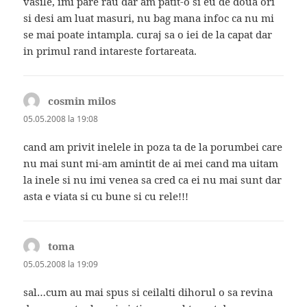
vasile, imi pare rau dar am patit-o si eu de doua ori
si desi am luat masuri, nu bag mana infoc ca nu mi
se mai poate intampla. curaj sa o iei de la capat dar
in primul rand intareste fortareata.
cosmin milos
spune:
05.05.2008 la 19:08
cand am privit inelele in poza ta de la porumbei care
nu mai sunt mi-am amintit de ai mei cand ma uitam
la inele si nu imi venea sa cred ca ei nu mai sunt dar
asta e viata si cu bune si cu rele!!!
toma
spune:
05.05.2008 la 19:09
sal…cum au mai spus si ceilalti dihorul o sa revina