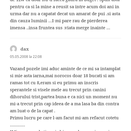
pentru ca si la mine a reusit sa intre acum doi ani in
urma dar nu a capatat decat un amarat de pui .si asta
din cauza luminii …I-mi pare rau de pierderea
imensa ..insa fruntea sus .viata merge inainte …
dax
spune:
05.05.2008 la 22:08
Vazand pozele imi aduc aminte de ce mi sa intamplat
si mie asta iarna,mai norocos doar 18 bucati si am
ramas tot cu 8,eram si eu primu an inscris
sperantele si visele mele au trecut prin canini
dihorului trist,partea buna e ca nici un moment nu
mi-a trecut prin cap ideea de a ma lasa ba din contra
am luat-o de la capat .
Primu lucru pe care l-am facut mi-am refacut cotetu
…………