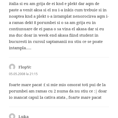
italia si eu am grija de ei knd e plekt dar aqm de
paste a venit aksa si el nu i-a inkis cum trebuie si in
noaptea knd a plekt s-a intamplat nenorocirea aqm i-
a ramas dekt 8 porumbei si o sa am grija eu in
contiunuare de ei pana o sa vina el akasa dar si eu
ma duc doar in week end akasa fiind student in
bucuresti in cursul saptamanii nu stiu ce se poate
intampla…..
FlopYc
spune:
05.05.2008 la 21:15
foarte mare pacat :( si mie mio omorat toti pui de la
porumbei am ramas cu 2 numa da nu stiu ce :| doar
io mancat capul la cativa atata , foarte mare pacat
Luka
spune: