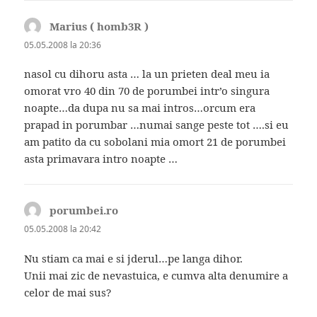
Marius ( homb3R )
spune:
05.05.2008 la 20:36
nasol cu dihoru asta … la un prieten deal meu ia
omorat vro 40 din 70 de porumbei intr’o singura
noapte…da dupa nu sa mai intros…orcum era
prapad in porumbar …numai sange peste tot ….si eu
am patito da cu sobolani mia omort 21 de porumbei
asta primavara intro noapte …
porumbei.ro
spune:
05.05.2008 la 20:42
Nu stiam ca mai e si jderul…pe langa dihor.
Unii mai zic de nevastuica, e cumva alta denumire a
celor de mai sus?