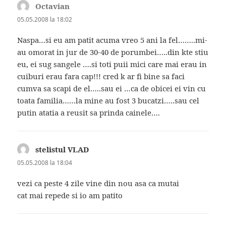
Octavian
spune:
05.05.2008 la 18:02
Naspa…si eu am patit acuma vreo 5 ani la fel……..mi-
au omorat in jur de 30-40 de porumbei…..din kte stiu
eu, ei sug sangele ….si toti puii mici care mai erau in
cuiburi erau fara cap!!! cred k ar fi bine sa faci
cumva sa scapi de el…..sau ei …ca de obicei ei vin cu
toata familia……la mine au fost 3 bucatzi…..sau cel
putin atatia a reusit sa prinda cainele….
stelistul VLAD
spune:
05.05.2008 la 18:04
vezi ca peste 4 zile vine din nou asa ca mutai
cat mai repede si io am patito