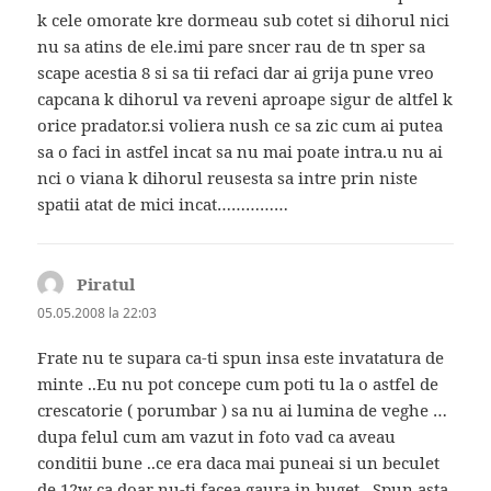
k cele omorate kre dormeau sub cotet si dihorul nici
nu sa atins de ele.imi pare sncer rau de tn sper sa
scape acestia 8 si sa tii refaci dar ai grija pune vreo
capcana k dihorul va reveni aproape sigur de altfel k
orice pradator.si voliera nush ce sa zic cum ai putea
sa o faci in astfel incat sa nu mai poate intra.u nu ai
nci o viana k dihorul reusesta sa intre prin niste
spatii atat de mici incat……………
Piratul
spune:
05.05.2008 la 22:03
Frate nu te supara ca-ti spun insa este invatatura de
minte ..Eu nu pot concepe cum poti tu la o astfel de
crescatorie ( porumbar ) sa nu ai lumina de veghe …
dupa felul cum am vazut in foto vad ca aveau
conditii bune ..ce era daca mai puneai si un beculet
de 12w ca doar nu-ti facea gaura in buget . Spun asta