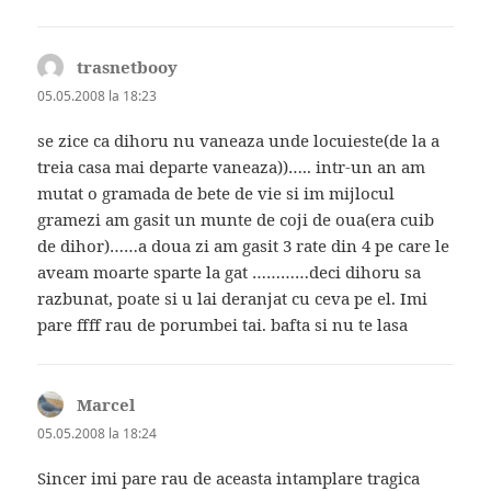
trasnetbooy
spune:
05.05.2008 la 18:23
se zice ca dihoru nu vaneaza unde locuieste(de la a
treia casa mai departe vaneaza))….. intr-un an am
mutat o gramada de bete de vie si im mijlocul
gramezi am gasit un munte de coji de oua(era cuib
de dihor)……a doua zi am gasit 3 rate din 4 pe care le
aveam moarte sparte la gat …………deci dihoru sa
razbunat, poate si u lai deranjat cu ceva pe el. Imi
pare ffff rau de porumbei tai. bafta si nu te lasa
Marcel
spune:
05.05.2008 la 18:24
Sincer imi pare rau de aceasta intamplare tragica