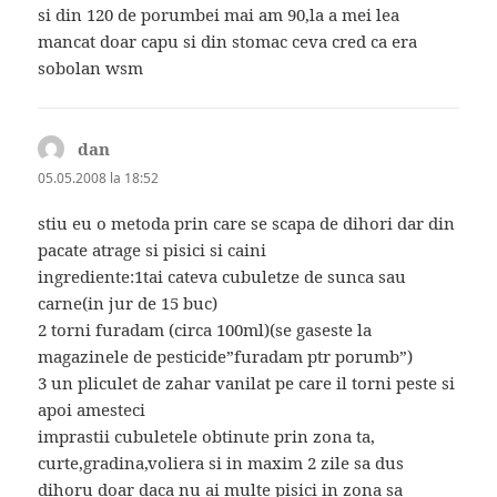
si din 120 de porumbei mai am 90,la a mei lea
mancat doar capu si din stomac ceva cred ca era
sobolan wsm
dan
spune:
05.05.2008 la 18:52
stiu eu o metoda prin care se scapa de dihori dar din
pacate atrage si pisici si caini
ingrediente:1tai cateva cubuletze de sunca sau
carne(in jur de 15 buc)
2 torni furadam (circa 100ml)(se gaseste la
magazinele de pesticide”furadam ptr porumb”)
3 un pliculet de zahar vanilat pe care il torni peste si
apoi amesteci
imprastii cubuletele obtinute prin zona ta,
curte,gradina,voliera si in maxim 2 zile sa dus
dihoru doar daca nu ai multe pisici in zona sa