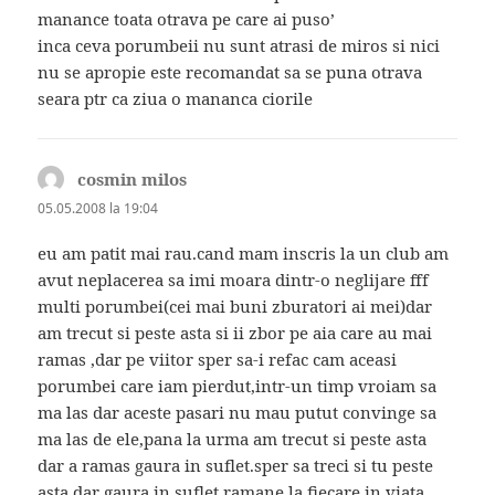
manance toata otrava pe care ai puso’
inca ceva porumbeii nu sunt atrasi de miros si nici
nu se apropie este recomandat sa se puna otrava
seara ptr ca ziua o mananca ciorile
cosmin milos
spune:
05.05.2008 la 19:04
eu am patit mai rau.cand mam inscris la un club am
avut neplacerea sa imi moara dintr-o neglijare fff
multi porumbei(cei mai buni zburatori ai mei)dar
am trecut si peste asta si ii zbor pe aia care au mai
ramas ,dar pe viitor sper sa-i refac cam aceasi
porumbei care iam pierdut,intr-un timp vroiam sa
ma las dar aceste pasari nu mau putut convinge sa
ma las de ele,pana la urma am trecut si peste asta
dar a ramas gaura in suflet.sper sa treci si tu peste
asta dar gaura in suflet ramane la fiecare.in viata