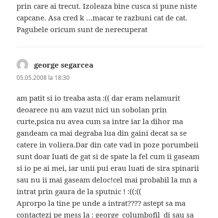
prin care ai trecut. Izoleaza bine cusca si pune niste
capcane. Asa cred k …macar te razbuni cat de cat.
Pagubele oricum sunt de nerecuperat
george segarcea
spune:
05.05.2008 la 18:30
am patit si io treaba asta :(( dar eram nelamurit
deoarece nu am vazut nici un sobolan prin
curte,psica nu avea cum sa intre iar la dihor ma
gandeam ca mai degraba lua din gaini decat sa se
catere in voliera.Dar din cate vad in poze porumbeii
sunt doar luati de gat si de spate la fel cum ii gaseam
si io pe ai mei, iar unii pui erau luati de sira spinarii
sau nu ii mai gaseam deloc!cel mai probabil la mn a
intrat prin gaura de la sputnic ! :((:((
Aprorpo la tine pe unde a intrat???? astept sa ma
contactezi pe mess la : george_columbofil_dj sau sa