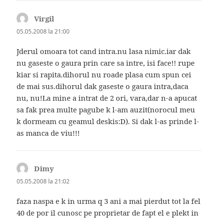
Virgil
spune:
05.05.2008 la 21:00
Jderul omoara tot cand intra.nu lasa nimic.iar dak
nu gaseste o gaura prin care sa intre, isi face!! rupe
kiar si rapita.dihorul nu roade plasa cum spun cei
de mai sus.dihorul dak gaseste o gaura intra,daca
nu, nu!La mine a intrat de 2 ori, vara,dar n-a apucat
sa fak prea multe pagube k l-am auzit(norocul meu
k dormeam cu geamul deskis:D). Si dak l-as prinde l-
as manca de viu!!!
Dimy
spune:
05.05.2008 la 21:02
faza naspa e k in urma q 3 ani a mai pierdut tot la fel
40 de por il cunosc pe proprietar de fapt el e plekt in