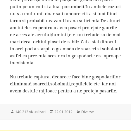
putin pe un colt si a luat porumbeii.In ambele cazuri
nu s-a multumit doar sa-i omoare ci i-a si luat fiind
iarna si probabil neavand hrana suficienta.De atunci
am inteles ca pentru a avea pasari protejate gaurile
de acces ale aerului/luminii,etc. nu trebuie sa fie mai
mari decat ochiul plasei de rabitz.Cat a stat dihorul
in acel pod a starpit o gramada de soareci si sobolani
astfel ca prezenta acestora in gospodarie era aproape
inexistenta.
Nu trebuie capturat deoarece face bine gospodariilor
eliminand soarecii,sobolanii,reptilelele,etc. iar noi
avem destule mijloace pentru a ne proteja pasarile.
Publicat
Categorii
140.213 vizualizari
22.01.2012
Diverse
pe