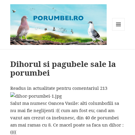
MENIU
ȘI
WIDGET-
Porumbei.ro
URI
Dihorul si pagubele sale la
porumbei
Readus in actualitate pentru comentariul 213
Salut ma numesc Oancea Vasile: alti columbofili sa
nu mai fie neglijenti :(( cum am fost eu; cand am
vazut am crezut ca inebunesc, din 40 de porumbei
am mai ramas cu 8. Ce macel poate sa faca un dihor :
((((