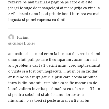
rezerve pe mai tirziu.La paguba pe care o ai este
jder,el le suge doar sangele,si ai mare grija ca vine la
3 zile iarasi.Ca sa-l poti prinde lasa-i intrarea cat mai
ingusta si punei capcana cu dinti
lucian
spune:
05.05.2008 la 20:34
am patito si eu cand eram la inceput de vreo4 ori imi
omora toti puii pe care ii cumparam . acum nu mai
am probleme dar la 2 vecini acum vreo sapt lea facut
o vizita si a fost cam neplacuta…..nush ce sa zic dar
ar fi bine sa astupi gaurile prin care acesta ar putea
intra is din cate stiu este bine ca sa fie macar 1m de
la sol voliera invelita pe dinafara cu tabla este ff bun
si pentru sobolani si altele….nu doresc asta
nimanui…o sa treci si peste asta si va fi mai bn