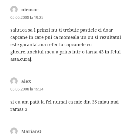
nicusor
spune:
05.05.2008 la 19:25
salut.ca sa-l prinzi nu-ti trebuie pastiele ci doar
capcane in care pui ca momeala un ou si rezultatul
este garantat.ma refer la capcanele cu
gheare.unchiul meu a prins intr-o iarna 43 in felul
asta.curaj.
alex
spune:
05.05.2008 la 19:34
si eu am patit la fel numai ca mie din 35 miau mai
ramas 3
MarianG
spune: