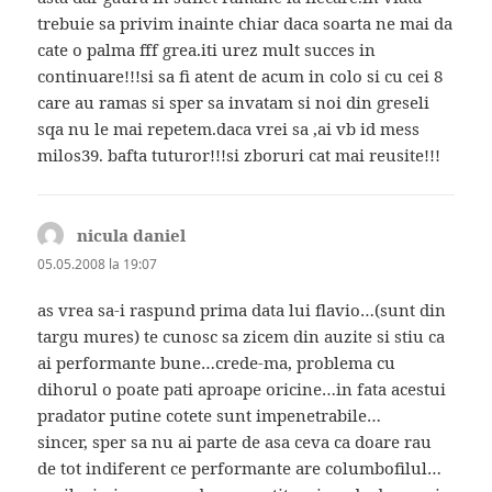
trebuie sa privim inainte chiar daca soarta ne mai da
cate o palma fff grea.iti urez mult succes in
continuare!!!si sa fi atent de acum in colo si cu cei 8
care au ramas si sper sa invatam si noi din greseli
sqa nu le mai repetem.daca vrei sa ,ai vb id mess
milos39. bafta tuturor!!!si zboruri cat mai reusite!!!
nicula daniel
spune:
05.05.2008 la 19:07
as vrea sa-i raspund prima data lui flavio…(sunt din
targu mures) te cunosc sa zicem din auzite si stiu ca
ai performante bune…crede-ma, problema cu
dihorul o poate pati aproape oricine…in fata acestui
pradator putine cotete sunt impenetrabile…
sincer, sper sa nu ai parte de asa ceva ca doare rau
de tot indiferent ce performante are columbofilul…