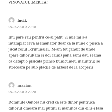
VINOVATUL .MERITA!
lucik
spune:
05.05.2008 la 20:10
Imi pare rau pentru ce-ai patit. Si mie mi s-a
intamplat ceva asemanator doar ca la mine o pisica a
jucat rolul ,,criminalei„.M-am tot gandit de unde
apare dihorul(am si doi caini) pana sami dau seama
ca defapt o pisica(a prinso bunicumeu inauntru) se
strecoara pe sub placile de azbest de la acoperis
marian
spune:
05.05.2008 la 20:20
Domnule Oancea nu cred ca este dihor pentruca
dihorul omoara mai putini si maninca din ei is-i lasa