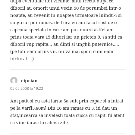
dupa eventuale noi victime. anul trecut dupa ce
dihorii au omorit unui vecin 50 de porumbei intr-o
noapte, au revenit in noaptea urmatoare luindu-i si
singurul pui ramas. de frica eu am facut rost de o
capcana speciala in care am pus oua si astfel am
prins toata vara 15 dihori iar un prieten 9. sa stiti ca
dihorii rup rapita… au dinti si unghii puternice…..
(pe toti i-am prins vii. nu va mai spun cum i-am
torturat… )
ciprian
spune:
05.05.2008 la 19:22
Am patit si eu asta iarna.Sa suit prin copac si a intrat
pe la varf[3.80m].Din 16 am ramas cu 3. iti dau un
sfat,incearca sa invelesti toata cusca cu rapit. fii atent
ca vine iarasi la cateva zile