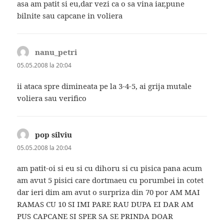
asa am patit si eu,dar vezi ca o sa vina iar,pune
bilnite sau capcane in voliera
nanu_petri
spune:
05.05.2008 la 20:04
ii ataca spre dimineata pe la 3-4-5, ai grija mutale
voliera sau verifico
pop silviu
spune:
05.05.2008 la 20:04
am patit-oi si eu si cu dihoru si cu pisica pana acum
am avut 5 pisici care dortmaeu cu porumbei in cotet
dar ieri dim am avut o surpriza din 70 por AM MAI
RAMAS CU 10 SI IMI PARE RAU DUPA EI DAR AM
PUS CAPCANE SI SPER SA SE PRINDA DOAR