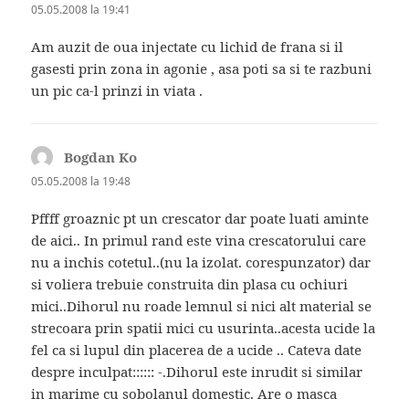
05.05.2008 la 19:41
Am auzit de oua injectate cu lichid de frana si il
gasesti prin zona in agonie , asa poti sa si te razbuni
un pic ca-l prinzi in viata .
Bogdan Ko
spune:
05.05.2008 la 19:48
Pffff groaznic pt un crescator dar poate luati aminte
de aici.. In primul rand este vina crescatorului care
nu a inchis cotetul..(nu la izolat. corespunzator) dar
si voliera trebuie construita din plasa cu ochiuri
mici..Dihorul nu roade lemnul si nici alt material se
strecoara prin spatii mici cu usurinta..acesta ucide la
fel ca si lupul din placerea de a ucide .. Cateva date
despre inculpat:::::: -.Dihorul este inrudit si similar
in marime cu sobolanul domestic. Are o masca