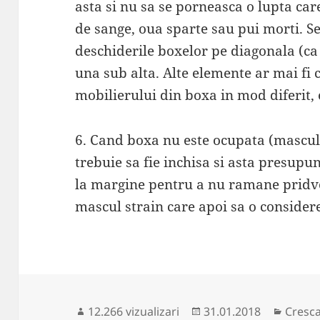
asta si nu sa se porneasca o lupta car
de sange, oua sparte sau pui morti. Se
deschiderile boxelor pe diagonala (ca
una sub alta. Alte elemente ar mai fi 
mobilierului din boxa in mod diferit, 
6. Cand boxa nu este ocupata (mascul 
trebuie sa fie inchisa si asta presup
la margine pentru a nu ramane pridvo
mascul strain care apoi sa o considere
Publicat
Catego
12.266 vizualizari
31.01.2018
Cresca