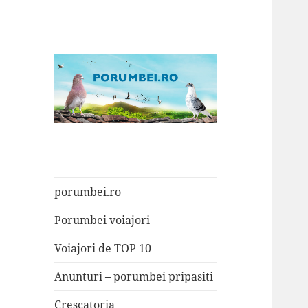
Porumbei.ro
Enciclopedia porumbelului
porumbei.ro
Porumbei voiajori
Voiajori de TOP 10
Anunturi – porumbei pripasiti
Crescatoria