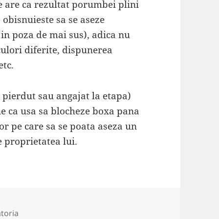
e are ca rezultat porumbei plini
 obisnuieste sa se aseze
 in poza de mai sus), adica nu
culori diferite, dispunerea
etc.
pierdut sau angajat la etapa)
une ca usa sa blocheze boxa pana
r pe care sa se poata aseza un
 proprietatea lui.
rii
toria