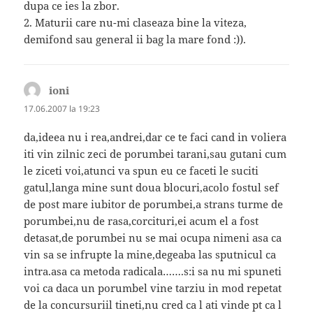
dupa ce ies la zbor.
2. Maturii care nu-mi claseaza bine la viteza,
demifond sau general ii bag la mare fond :)).
ioni
spune:
17.06.2007 la 19:23
da,ideea nu i rea,andrei,dar ce te faci cand in voliera
iti vin zilnic zeci de porumbei tarani,sau gutani cum
le ziceti voi,atunci va spun eu ce faceti le suciti
gatul,langa mine sunt doua blocuri,acolo fostul sef
de post mare iubitor de porumbei,a strans turme de
porumbei,nu de rasa,corcituri,ei acum el a fost
detasat,de porumbei nu se mai ocupa nimeni asa ca
vin sa se infrupte la mine,degeaba las sputnicul ca
intra.asa ca metoda radicala…….s:i sa nu mi spuneti
voi ca daca un porumbel vine tarziu in mod repetat
de la concursuriil tineti,nu cred ca l ati vinde pt ca l