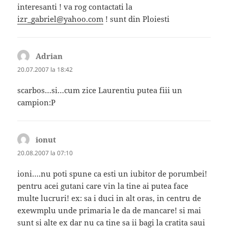
interesanti ! va rog contactati la
izr_gabriel@yahoo.com
! sunt din Ploiesti
Adrian
spune:
20.07.2007 la 18:42
scarbos…si…cum zice Laurentiu putea fiii un
campion:P
ionut
spune:
20.08.2007 la 07:10
ioni….nu poti spune ca esti un iubitor de porumbei!
pentru acei gutani care vin la tine ai putea face
multe lucruri! ex: sa i duci in alt oras, in centru de
exewmplu unde primaria le da de mancare! si mai
sunt si alte ex dar nu ca tine sa ii bagi la cratita saui