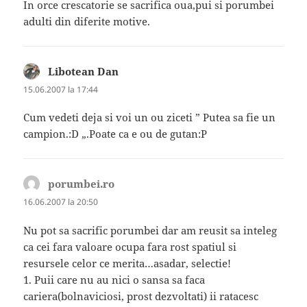
In orce crescatorie se sacrifica oua,pui si porumbei
adulti din diferite motive.
Libotean Dan
spune:
15.06.2007 la 17:44
Cum vedeti deja si voi un ou ziceti ” Putea sa fie un
campion.:D „.Poate ca e ou de gutan:P
porumbei.ro
spune:
16.06.2007 la 20:50
Nu pot sa sacrific porumbei dar am reusit sa inteleg
ca cei fara valoare ocupa fara rost spatiul si
resursele celor ce merita…asadar, selectie!
1. Puii care nu au nici o sansa sa faca
cariera(bolnaviciosi, prost dezvoltati) ii ratacesc