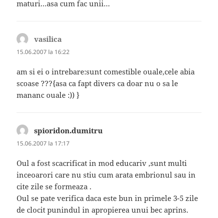
maturi…asa cum fac unii…
vasilica
spune:
15.06.2007 la 16:22
am si ei o intrebare:sunt comestible ouale,cele abia
scoase ???{asa ca fapt divers ca doar nu o sa le
mananc ouale :)) }
spioridon.dumitru
spune:
15.06.2007 la 17:17
Oul a fost scacrificat in mod educariv ,sunt multi
inceoarori care nu stiu cum arata embrionul sau in
cite zile se formeaza .
Oul se pate verifica daca este bun in primele 3-5 zile
de clocit punindul in apropierea unui bec aprins.