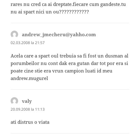
rares nu cred ca ai dreptate.fiecare cum gandeste.tu
nu ai spart nici un ou????????????
andrew_jmecheru@yahho.com
spune:
02.03.2008 la 21:57
Acela care a spart oul trebuia sa fi fost un dusman al
porumbeilor nu cont dak era gutan dar tot por era si
poate cine stie era vrun campion luati id meu
andrew.mugurel
valy
spune:
20.09.2008 la 11:13
ati distrus o viata