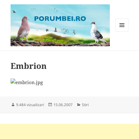
MENIU
ȘI
WIDGET-
Porumbei.ro
URI
Embrion
Publicat
Categorii
9.484 vizualizari
15.06.2007
Stiri
pe