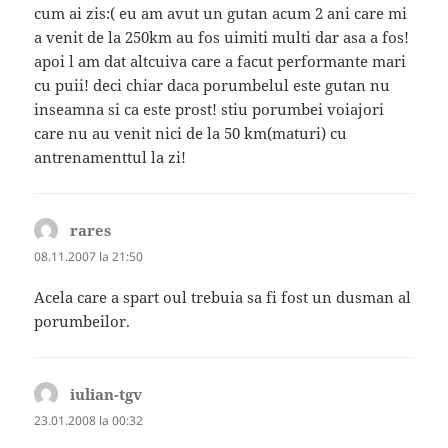
cum ai zis:( eu am avut un gutan acum 2 ani care mi
a venit de la 250km au fos uimiti multi dar asa a fos!
apoi l am dat altcuiva care a facut performante mari
cu puii! deci chiar daca porumbelul este gutan nu
inseamna si ca este prost! stiu porumbei voiajori
care nu au venit nici de la 50 km(maturi) cu
antrenamenttul la zi!
rares
spune:
08.11.2007 la 21:50
Acela care a spart oul trebuia sa fi fost un dusman al
porumbeilor.
iulian-tgv
spune:
23.01.2008 la 00:32