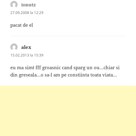
ionutz
spune:
27.09.2008 la 12:29
pacat de el
alex
spune:
15.02.2013 la 15:39
eu ma simt fff groasnic cand sparg un ou…chiar si
din greseala…o sa-l am pe constiinta toata viata…