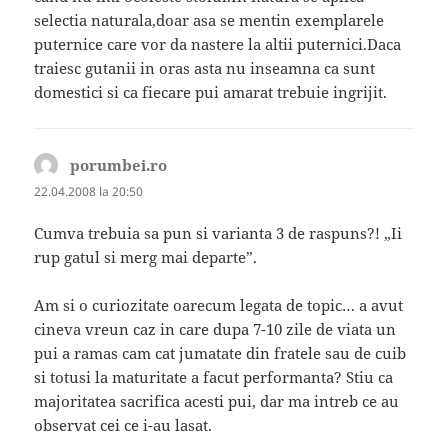
selectia naturala,doar asa se mentin exemplarele
puternice care vor da nastere la altii puternici.Daca
traiesc gutanii in oras asta nu inseamna ca sunt
domestici si ca fiecare pui amarat trebuie ingrijit.
porumbei.ro
spune:
22.04.2008 la 20:50
Cumva trebuia sa pun si varianta 3 de raspuns?! „Ii
rup gatul si merg mai departe”.
Am si o curiozitate oarecum legata de topic… a avut
cineva vreun caz in care dupa 7-10 zile de viata un
pui a ramas cam cat jumatate din fratele sau de cuib
si totusi la maturitate a facut performanta? Stiu ca
majoritatea sacrifica acesti pui, dar ma intreb ce au
observat cei ce i-au lasat.