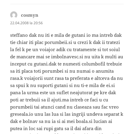
cosmyn
spune:
22.04.2008 la 20:56
steffano dak nu iti e mila de gutani io ma intreb dak
tie chiar iti plac porumbeii.si u crezi k dak ii tratezi
la fel k pe un voiajor adik cu tratamente si tot soiul
de mancare mai se imbolnavesc.si nu uita k multi au
inceput cu gutani.dak te numesti columbofil trebuie
sa iti placa toti porumbei si nu numai o anumita
rasa.k voiajorii sunt rasa ta preferata e altceva da nu
sa spui k nu suporti gutani si nu ti-e mila de ei.si
pana la urma este un suflet neajutorat pe kre dak
poti ar trebuii sa il ajuti.ma intreb ce faci u cu
porumbeii tai atunci cand nu claseaza sau fac vreo
greseala.io unu las lua si las ingriji undeva separat k
dak e bolnav sa nu ia si ai mei boala.si lucian ai
putea in loc sai rupi gatu sa il dai afara din