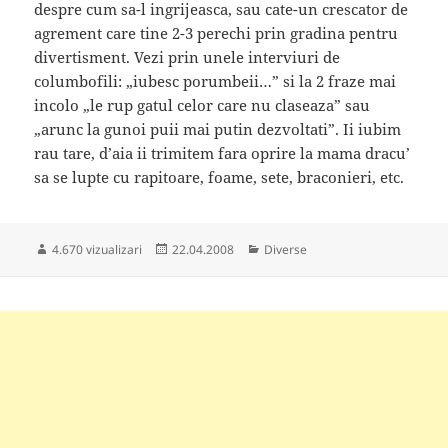
despre cum sa-l ingrijeasca, sau cate-un crescator de
agrement care tine 2-3 perechi prin gradina pentru
divertisment. Vezi prin unele interviuri de
columbofili: „iubesc porumbeii…” si la 2 fraze mai
incolo „le rup gatul celor care nu claseaza” sau
„arunc la gunoi puii mai putin dezvoltati”. Ii iubim
rau tare, d’aia ii trimitem fara oprire la mama dracu’
sa se lupte cu rapitoare, foame, sete, braconieri, etc.
Publicat
Categorii
4.670 vizualizari
22.04.2008
Diverse
pe