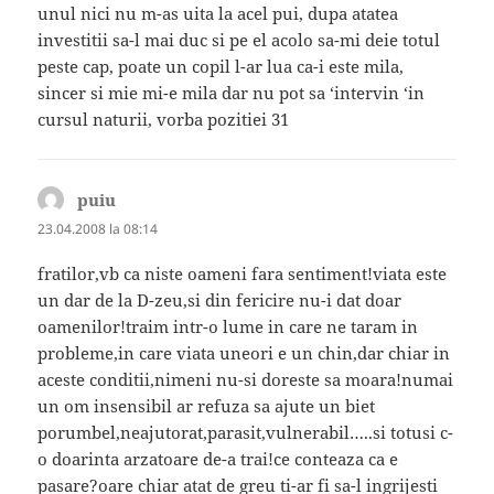
unul nici nu m-as uita la acel pui, dupa atatea
investitii sa-l mai duc si pe el acolo sa-mi deie totul
peste cap, poate un copil l-ar lua ca-i este mila,
sincer si mie mi-e mila dar nu pot sa ‘intervin ‘in
cursul naturii, vorba pozitiei 31
puiu
spune:
23.04.2008 la 08:14
fratilor,vb ca niste oameni fara sentiment!viata este
un dar de la D-zeu,si din fericire nu-i dat doar
oamenilor!traim intr-o lume in care ne taram in
probleme,in care viata uneori e un chin,dar chiar in
aceste conditii,nimeni nu-si doreste sa moara!numai
un om insensibil ar refuza sa ajute un biet
porumbel,neajutorat,parasit,vulnerabil…..si totusi c-
o doarinta arzatoare de-a trai!ce conteaza ca e
pasare?oare chiar atat de greu ti-ar fi sa-l ingrijesti