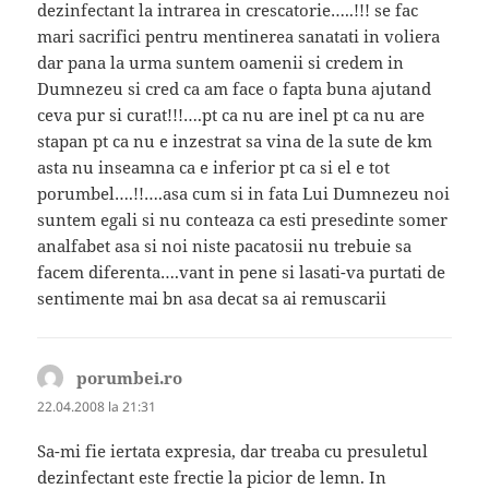
dezinfectant la intrarea in crescatorie…..!!! se fac
mari sacrifici pentru mentinerea sanatati in voliera
dar pana la urma suntem oamenii si credem in
Dumnezeu si cred ca am face o fapta buna ajutand
ceva pur si curat!!!….pt ca nu are inel pt ca nu are
stapan pt ca nu e inzestrat sa vina de la sute de km
asta nu inseamna ca e inferior pt ca si el e tot
porumbel….!!….asa cum si in fata Lui Dumnezeu noi
suntem egali si nu conteaza ca esti presedinte somer
analfabet asa si noi niste pacatosii nu trebuie sa
facem diferenta….vant in pene si lasati-va purtati de
sentimente mai bn asa decat sa ai remuscarii
porumbei.ro
spune:
22.04.2008 la 21:31
Sa-mi fie iertata expresia, dar treaba cu presuletul
dezinfectant este frectie la picior de lemn. In