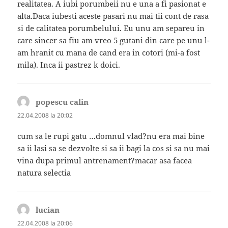
realitatea. A iubi porumbeii nu e una a fi pasionat e
alta.Daca iubesti aceste pasari nu mai tii cont de rasa
si de calitatea porumbelului. Eu unu am separeu in
care sincer sa fiu am vreo 5 gutani din care pe unu l-
am hranit cu mana de cand era in cotori (mi-a fost
mila). Inca ii pastrez k doici.
popescu calin
spune:
22.04.2008 la 20:02
cum sa le rupi gatu …domnul vlad?nu era mai bine
sa ii lasi sa se dezvolte si sa ii bagi la cos si sa nu mai
vina dupa primul antrenament?macar asa facea
natura selectia
lucian
spune:
22.04.2008 la 20:06