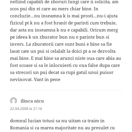
nefiind capabili de zboruri lungi care ii solicita, am
scos pui din ei care au mers chiar bine. In
concluzie…nu inseamna k is mai prosti…nu-i ajuta
fizicul pt k nu a fost hranit de parinti cum trebuie,
dar asta nu inseamna k nu e capabili. Oricum merg
pe ideea k un zburator bun nu e parinte bun si
invers. La zburatorii care sunt buni e bine sa fie
lasat cate un pui si celalalt la doici pt a se dezvolta
mai bine. E mai bine sa arunci niste oua care abia au
fost scoase si sa le inlocuiesti cu oua false dupa care
sa strecori un pui decat sa rupi gatul unui puisor
nevinovat. Vant in pene
ilinca nicu
spune:
22.04.2008 la 21:16
domnul lucian totusi sa nu uitam ca traim in
Romania si ca marea majoritate nu au presulet cu