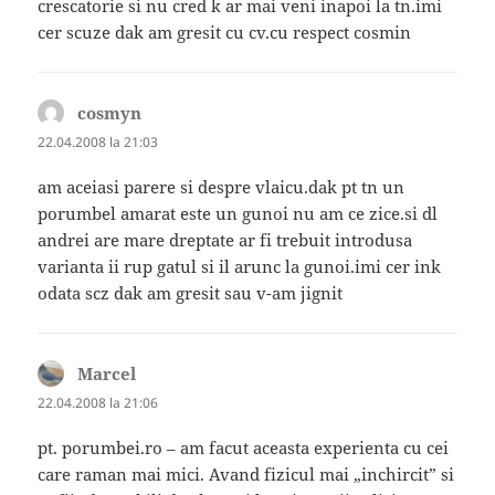
crescatorie si nu cred k ar mai veni inapoi la tn.imi
cer scuze dak am gresit cu cv.cu respect cosmin
cosmyn
spune:
22.04.2008 la 21:03
am aceiasi parere si despre vlaicu.dak pt tn un
porumbel amarat este un gunoi nu am ce zice.si dl
andrei are mare dreptate ar fi trebuit introdusa
varianta ii rup gatul si il arunc la gunoi.imi cer ink
odata scz dak am gresit sau v-am jignit
Marcel
spune:
22.04.2008 la 21:06
pt. porumbei.ro – am facut aceasta experienta cu cei
care raman mai mici. Avand fizicul mai „inchircit” si