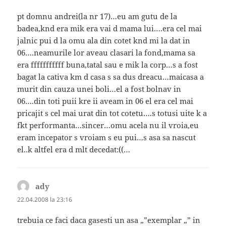
pt domnu andrei(la nr 17)…eu am gutu de la
badea,knd era mik era vai d mama lui….era cel mai
jalnic pui d la omu ala din cotet knd mi la dat in
06….neamurile lor aveau clasari la fond,mama sa
era fffffffffff buna,tatal sau e mik la corp…s a fost
bagat la cativa km d casa s sa dus dreacu…maicasa a
murit din cauza unei boli…el a fost bolnav in
06….din toti puii kre ii aveam in 06 el era cel mai
pricajit s cel mai urat din tot cotetu….s totusi uite k a
fkt performanta…sincer…omu acela nu il vroia,eu
eram incepator s vroiam s eu pui…s asa sa nascut
el..k altfel era d mlt decedat:((…
ady
spune:
22.04.2008 la 23:16
trebuia ce faci daca gasesti un asa „”exemplar „” in