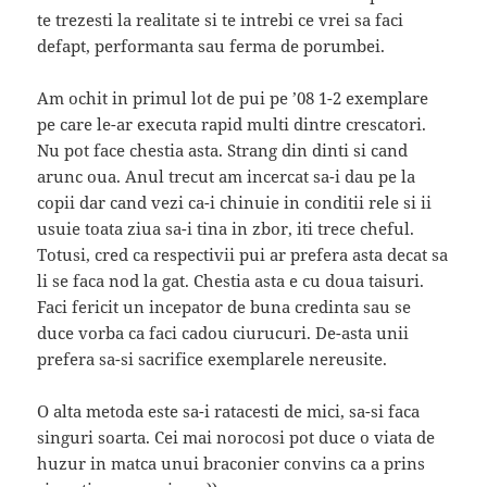
te trezesti la realitate si te intrebi ce vrei sa faci
defapt, performanta sau ferma de porumbei.
Am ochit in primul lot de pui pe ’08 1-2 exemplare
pe care le-ar executa rapid multi dintre crescatori.
Nu pot face chestia asta. Strang din dinti si cand
arunc oua. Anul trecut am incercat sa-i dau pe la
copii dar cand vezi ca-i chinuie in conditii rele si ii
usuie toata ziua sa-i tina in zbor, iti trece cheful.
Totusi, cred ca respectivii pui ar prefera asta decat sa
li se faca nod la gat. Chestia asta e cu doua taisuri.
Faci fericit un incepator de buna credinta sau se
duce vorba ca faci cadou ciurucuri. De-asta unii
prefera sa-si sacrifice exemplarele nereusite.
O alta metoda este sa-i ratacesti de mici, sa-si faca
singuri soarta. Cei mai norocosi pot duce o viata de
huzur in matca unui braconier convins ca a prins