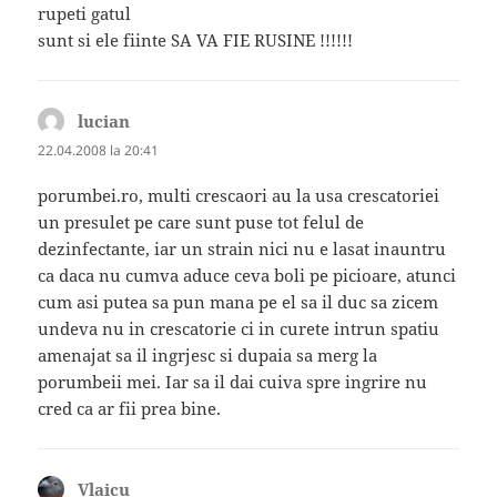
rupeti gatul
sunt si ele fiinte SA VA FIE RUSINE !!!!!!
lucian
spune:
22.04.2008 la 20:41
porumbei.ro, multi crescaori au la usa crescatoriei
un presulet pe care sunt puse tot felul de
dezinfectante, iar un strain nici nu e lasat inauntru
ca daca nu cumva aduce ceva boli pe picioare, atunci
cum asi putea sa pun mana pe el sa il duc sa zicem
undeva nu in crescatorie ci in curete intrun spatiu
amenajat sa il ingrjesc si dupaia sa merg la
porumbeii mei. Iar sa il dai cuiva spre ingrire nu
cred ca ar fii prea bine.
Vlaicu
spune: