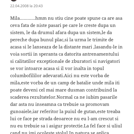
22.04.2008 la 20:43
Mila…………hmm nu stiu cine poate spune ca are asa
ceva fata de niste pasari pe care le creste dupa un
sistem, le da drumul afara dupa un sistem,le da
pereche dupa bunul plac,si la urma le trimite de
acasa si le lanseaza de la distante mari ,lasandu-le in
voia sortii in speranta ca datorita antrenamentului
si calitatilor exceptionale de zburatori si navigatori
se vor intoarce acasa si il vor inalta in topul
columbofililor adevarati.Aici nu este vorba de
mila,este vorba de un camp de batalie unde mila iti
poate deveni cel mai mare dusman contribuind la
scaderea rezultatelor.Normal ca ne iubim pasarile
dar asta nu inseamna ca trebuie sa promovam
gunoaiele,iar referitor la puiul de gutan,este treaba
lui ce face pe strada deoarece nu eu l-am crescut si
nu eu trebuie sa i asigur protectie.La fel face si uliul
cand nu imi ocoleste stolul.In natura se aplica