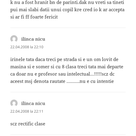
k nu a fost hranit bn de parinti.dak nu vreti sa tineti
pui mai slabi datii unui copil kre cred io k ar accepta
si ar fi ff foarte fericit
ilinca nicu
spune:
22.04.2008 la 22:10
irinele tata daca treci pe strada si e un om lovit de
masina si e somer si cu 8 clasa treci tata mai departe
ca doar nu e profesor sau intelectual…!!!!!scz dc
aceest msj denota rautate ……….nu e cu intentie
ilinca nicu
spune:
22.04.2008 la 22:11
scz rectific clase