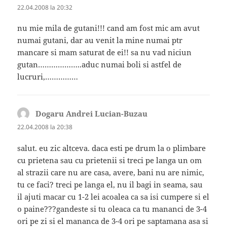
22.04.2008 la 20:32
nu mie mila de gutani!!! cand am fost mic am avut
numai gutani, dar au venit la mine numai ptr
mancare si mam saturat de ei!! sa nu vad niciun
gutan………………..aduc numai boli si astfel de
lucruri,……………
Dogaru Andrei Lucian-Buzau
spune:
22.04.2008 la 20:38
salut. eu zic altceva. daca esti pe drum la o plimbare
cu prietena sau cu prietenii si treci pe langa un om
al strazii care nu are casa, avere, bani nu are nimic,
tu ce faci? treci pe langa el, nu il bagi in seama, sau
il ajuti macar cu 1-2 lei acoalea ca sa isi cumpere si el
o paine???gandeste si tu oleaca ca tu mananci de 3-4
ori pe zi si el mananca de 3-4 ori pe saptamana asa si