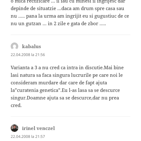
o mica rectificare … il iau cu minesi il ingrijesc dar
depinde de situatzie …daca am drum spre casa sau
nu ….. pana la urma am ingrijit eu si gugustiuc de ce
nu un gutzan … in 2 zile e gata de zbor …..
kabalus
spune:
22.04.2008 la 21:56
Varianta a 3 a nu cred ca intra in discutie.Mai bine
lasi natura sa faca singura lucrurile pe care noi le
consideram murdare dar care de fapt ajuta
la”curatenia genetica”.Eu l-as lasa sa se descurce
singur.Doamne ajuta sa se descurce,dar nu prea
cred.
irinel venczel
spune:
22.04.2008 la 21:57