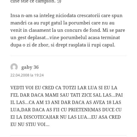
cine stie ce campion. :))
Insa n-am sa inteleg niciodata crescatorii care spun
mandri ca au rupt gatul la porumbei care nu au
venit in clasament la un concurs de fond. Mi se pare
un gest deplasat…vine porumbelul acasa terminat
dupa o zi de zbor, si drept rasplata ii rupi capul.
gaby 36
spune:
22.04.2008 la 19:24
VEDTI VOI EU CRED CA TOTZI LAR LUA SI EU LA
FEL DAR DACA MAMI SAU TATI ZICE SAL LAS…PAI
IL LAS…CA AM 13 ANI DAR DACA AS AVEA 18 LAS
LUA,DAR DACA AS FII CU PRIETENI(MAS DUCE CU
EI LA DISCOTECA)IAR NU LAS LUA…EU ASA CRED
EU NU STIU VOI…