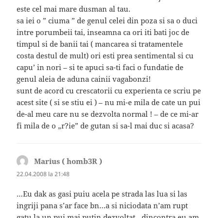
este cel mai mare dusman al tau.
sa iei o ” ciuma ” de genul celei din poza si sa o duci
intre porumbeii tai, inseamna ca ori iti bati joc de
timpul si de banii tai ( mancarea si tratamentele
costa destul de mult) ori esti prea sentimental si cu
capu’ in nori – si te apuci sa-ti faci o fundatie de
genul aleia de aduna cainii vagabonzi!
sunt de acord cu crescatorii cu experienta ce scriu pe
acest site ( si se stiu ei ) – nu mi-e mila de cate un pui
de-al meu care nu se dezvolta normal ! – de ce mi-ar
fi mila de o „r?ie” de gutan si sa-l mai duc si acasa?
Marius ( homb3R )
spune:
22.04.2008 la 21:48
…Eu dak as gasi puiu acela pe strada las lua si las
ingriji pana s’ar face bn…a si niciodata n’am rupt
gatu la un pui mai putin dezvoltat…dincontra eu am