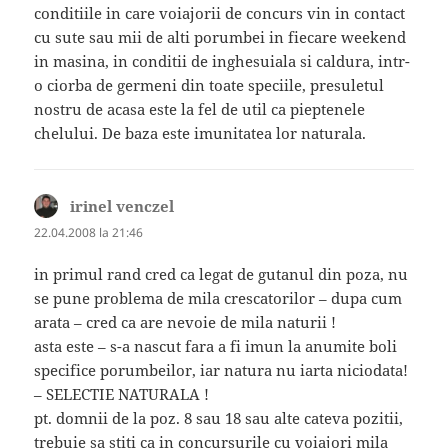
conditiile in care voiajorii de concurs vin in contact
cu sute sau mii de alti porumbei in fiecare weekend
in masina, in conditii de inghesuiala si caldura, intr-
o ciorba de germeni din toate speciile, presuletul
nostru de acasa este la fel de util ca pieptenele
chelului. De baza este imunitatea lor naturala.
irinel venczel
spune:
22.04.2008 la 21:46
in primul rand cred ca legat de gutanul din poza, nu
se pune problema de mila crescatorilor – dupa cum
arata – cred ca are nevoie de mila naturii !
asta este – s-a nascut fara a fi imun la anumite boli
specifice porumbeilor, iar natura nu iarta niciodata!
– SELECTIE NATURALA !
pt. domnii de la poz. 8 sau 18 sau alte cateva pozitii,
trebuie sa stiti ca in concursurile cu voiajori mila