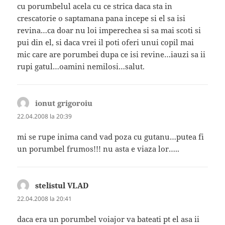
cu porumbelul acela cu ce strica daca sta in
crescatorie o saptamana pana incepe si el sa isi
revina…ca doar nu loi imperechea si sa mai scoti si
pui din el, si daca vrei il poti oferi unui copil mai
mic care are porumbei dupa ce isi revine…iauzi sa ii
rupi gatul…oamini nemilosi…salut.
ionut grigoroiu
spune:
22.04.2008 la 20:39
mi se rupe inima cand vad poza cu gutanu…putea fi
un porumbel frumos!!! nu asta e viaza lor…..
stelistul VLAD
spune:
22.04.2008 la 20:41
daca era un porumbel voiajor va bateati pt el asa ii