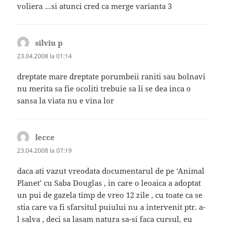
voliera …si atunci cred ca merge varianta 3
silviu p
spune:
23.04.2008 la 01:14
dreptate mare dreptate porumbeii raniti sau bolnavi
nu merita sa fie ocoliti trebuie sa li se dea inca o
sansa la viata nu e vina lor
lecce
spune:
23.04.2008 la 07:19
daca ati vazut vreodata documentarul de pe ‘Animal
Planet’ cu Saba Douglas , in care o leoaica a adoptat
un pui de gazela timp de vreo 12 zile , cu toate ca se
stia care va fi sfarsitul puiului nu a intervenit ptr. a-
l salva , deci sa lasam natura sa-si faca cursul, eu