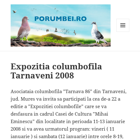
MENIU
ȘI
WIDGET-
Porumbei.ro
URI
Expozitia columbofila
Tarnaveni 2008
Asociataia columbofila ”Tarnava 86” din Tarnaveni,
jud. Mures va invita sa participati la cea de-a 22 a
editie a ”Expozitiei columbofile” care se va
desfasura in cadrul Casei de Cultura ”Mihai
Eminescu” din localitate in perioada 11-13 ianuarie
2008 si va avea urmatorul program: vineri ( 11
ianuarie ) si sambata (12 ianuarie) intre orele 8-19,