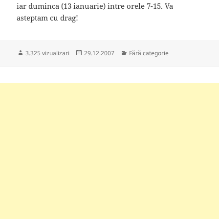
iar duminca (13 ianuarie) intre orele 7-15. Va
asteptam cu drag!
Publicat
Categorii
3.325 vizualizari
29.12.2007
Fără categorie
pe